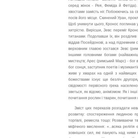
серед жінок - Рея, Феміда й Фетіда).
хвостами замість ніг. Побоюючись за с
посів його місце. Скинений Уран, прок
Щоб уникнути цього, Кронос поглинав ус
хитрістю. Вирісши, Зевс переміг Кро
титанами. Подолавши їх, він розділив
віддав Посейдонові, а над підземним св
верховним главою зостався Зевс (ри
іншими головними богами (найважніш
мистецтв; Арес (римський Марс) - бог 
бог сонця, заступник поетів і музиканті
живе у хмарах на одній з найвищих гі
божествами існує ще безліч другоря
свідомості первісного грека населен
зветься, як відомо, анімізмом. Як і ін
почитання рослин і тварин, почитання п
Зміст цих переказів розгадати не
розвитку: спостереження людиною при
торгівлі, ремесла тощо: Розвиваючи тв
міфічного мислення: «...всяка релігі
зовнішніх сил, які панують над ними 