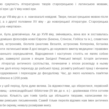
о сукупність літературних творів старогрецькою і латинською мовами,
ї ери і до V віку нової ери.
до VIII віку до н. е. нам взагалі невідомі. Твори, писані грецькою мовою після
ої, а з другої половини XV віку - до новогрецької літератури. Старогрецька
була «мертвою».
и, була довговічніша. Аж до XVIII віку, змінившись, вона все ж зоставалась
оміших філософів нової Європи (Бекона, Спінози, Гоббса та ін.), славетних
рів, астрономів, біологів (анатома Везалія, астронома Коперніка, ботаніка
енти латинської мови й досі входять до наукового вжитку медицини і правових
раннього середньовіччя, Відродження і наступних століть не являє собою
и, завмерлої разом з кінцем Західної Римської імперії. Історія античних
я літератур античного суспільства, починаючи з епохи розкладу в ньому
и далі епоху переходу до рабської праці, розквіту рабської праці і кінчаючи
подарювання і переходом до феодалізму. Час, до якого належать пам'ятки
близно в 1200 років.
их у цей період, була дуже велика. 3а відомостями, що збереглися, первісний
ищ - александрійської бібліотеки (IV вік до н. е.) - дорівнював п'яти сотням
залах. Кількість цих томів треба ще збільшити творами, написаними по-
орами римських письменників. Самий тільки перелік відомих нам імен античних
ив би окрему, немалу розмірами книгу.