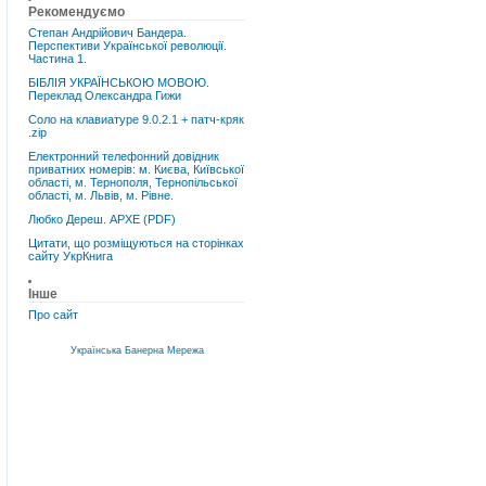
Рекомендуємо
Степан Андрійович Бандера.
Перспективи Української революції.
Частина 1.
БІБЛІЯ УКРАЇНСЬКОЮ МОВОЮ.
Переклад Олександра Гижи
Соло на клавиатуре 9.0.2.1 + патч-кряк
.zip
Електронний телефонний довідник
приватних номерів: м. Києва, Київської
області, м. Тернополя, Тернопільської
області, м. Львів, м. Рівне.
Любко Дереш. АРХЕ (PDF)
Цитати, що розміщуються на сторінках
сайту УкрКнига
Інше
Про сайт
Українська Банерна Мережа