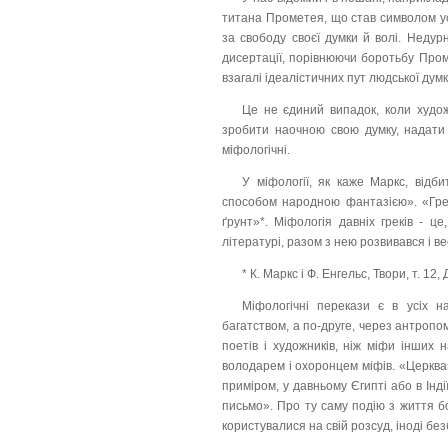
титана Прометея, що став символом ус
за свободу своєї думки й волі. Недур
дисертації, порівнюючи боротьбу Проме
взагалі ідеалістичних пут людської думк
Це не єдиний випадок, коли худо
зробити наочною свою думку, надати г
міфологічні.
У міфології, як каже Маркс, відб
способом народною фантазією». «Грец
ґрунт»*. Міфологія давніх греків - ц
літературі, разом з нею розвивався і вес
* К. Маркс і Ф. Енгельс, Твори, т. 12
Міфологічні перекази є в усіх н
багатством, а по-друге, через антропо
поетів і художників, ніж міфи інших н
володарем і охоронцем міфів. «Церква»
приміром, у давньому Єгипті або в Інд
письмо». Про ту саму подію з життя бо
користувалися на свій розсуд, іноді бе