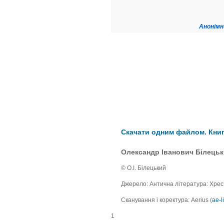
Анонімн
Скачати одним файлом. Книга
Олександр Іванович Білецьки
© О.І. Білецький
Джерело: Антична література: Хресто
Сканування і коректура: Aerius (
ae-l
1