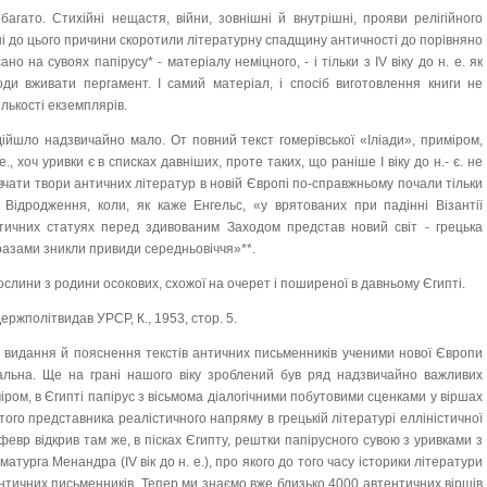
багато. Стихійні нещастя, війни, зовнішні й внутрішні, прояви релігійного
ні до цього причини скоротили літературну спадщину античності до порівняно
но на сувоях папірусу* - матеріалу неміцного, - і тільки з IV віку до н. е. як
ди вживати пергамент. І самий матеріал, і спосіб виготовлення книги не
ількості екземплярів.
ійшло надзвичайно мало. От повний текст гомерівської «Іліади», приміром,
е., хоч уривки є в списках давніших, проте таких, що раніше І віку до н.- є. не
вчати твори античних літератур в новій Європі по-справжньому почали тільки
хи Відродження, коли, як каже Енгельс, «у врятованих при падінні Візантії
тичних статуях перед здивованим Заходом представ новий світ - грецька
бразами зникли привиди середньовіччя»**.
ослини з родини осокових, схожої на очерет і поширеної в давньому Єгипті.
Держполітвидав УРСР, К., 1953, стор. 5.
 видання й пояснення текстів античних письменників ученими нової Європи
осальна. Ще на грані нашого віку зроблений був ряд надзвичайно важливих
міром, в Єгипті папірус з вісьмома діалогічними побутовими сценками у віршах
витого представника реалістичного напряму в грецькій літературі елліністичної
евр відкрив там же, в пісках Єгипту, рештки папірусного сувою з уривками з
атурга Менандра (IV вік до н. е.), про якого до того часу історики літератури
античних письменників. Тепер ми знаємо вже близько 4000 автентичних віршів