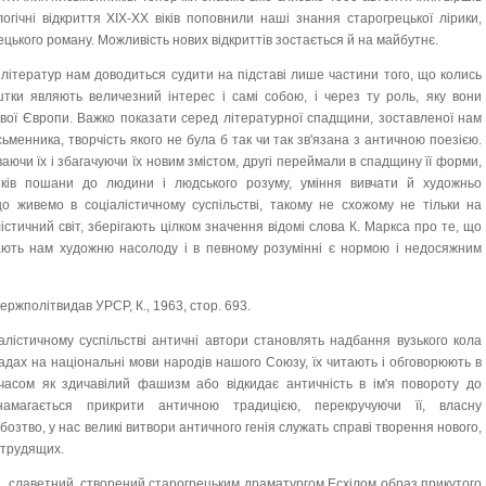
гічні відкриття XIX-XX віків поповнили наші знання старогрецької лірики,
рецького роману. Можливість нових відкриттів зостається й на майбутнє.
 літератур нам доводиться судити на підставі лише частини того, що колись
ештки являють величезний інтерес і самі собою, і через ту роль, яку вони
ової Європи. Важко показати серед літературної спадщини, зоставленої нам
ьменника, творчість якого не була б так чи так зв'язана з античною поезією.
аючи їх і збагачуючи їх новим змістом, другі переймали в спадщину її форми,
иків пошани до людини і людського розуму, уміння вивчати й художньо
що живемо в соціалістичному суспільстві, такому не схожому не тільки на
істичний світ, зберігають цілком значення відомі слова К. Маркса про те, що
ають нам художню насолоду і в певному розумінні є нормою і недосяжним
 Держполітвидав УРСР, К., 1963, стор. 693.
алістичному суспільстві античні автори становлять надбання вузького кола
кладах на національні мови народів нашого Союзу, їх читають і обговорюють в
часом як здичавілий фашизм або відкидає античність в ім'я повороту до
намагається прикрити античною традицією, перекручуючи її, власну
убозтво, у нас великі витвори античного генія служать справі творення нового,
 трудящих.
ад, славетний, створений старогрецьким драматургом Есхілом образ прикутого