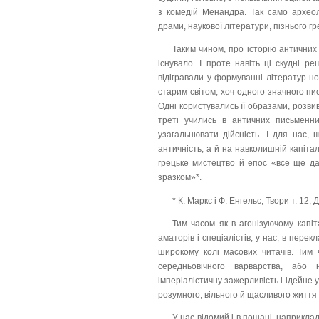
з комедій Менандра. Так само археоло
драми, наукової літератури, пізнього г
Таким чином, про історію античних
існувало. І проте навіть ці скудні р
відігравали у формуванні літератур н
старим світом, хоч одного значного пис
Одні користувались її образами, розвив
треті учились в античних письменн
узагальнювати дійсність. І для нас, 
античність, а й на навколишній капітал
грецьке мистецтво й епос «все ще д
зразком»*.
* К. Маркс і Ф. Енгельс, Твори т. 12,
Тим часом як в агонізуючому капіт
аматорів і спеціалістів, у нас, в пере
широкому колі масових читачів. Тим 
середньовічного варварства, або 
імперіалістичну зажерливість і ідейне 
розумного, вільного й щасливого життя
У нас відомий і в пошані, наприкл