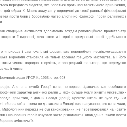
ього передового людства, яке бореться проти капіталістичного пригнічення,
но цей образ К. Маркс згадував у передмові до своєї ранньої філософської
тея проти богів з боротьбою матеріалістичної філософії проти релігійних і
и.
жня спадщина античності допомагала вождям революційного пролетаріату
остроти її виразові, хоча сюжети і герої стародавньої поезії здебільшого
ито «природу і самі суспільні форми, вже перероблені несвідомо-художнім
ька міфологія становила не тільки арсенал грецького мистецтва, а і його
е, таким чином, народна творчість, старогрецький фольклор, що передував
ь час її живив.
, Держполітвидав УРСР, К., 1963, стор. 693.
ародів. Але в античній Греції вони, по-перше, відзначаються особливим
морфічний характер античної релігії ці міфи більше могли живити мистецтво -
ародів. Крім того, в давній Елладі (Греції) жрецтво ніколи не було єдиним
 і «богослов'я» ніколи не діставали в Елладі того панування, яке вони мали,
ії. Міфологічний переказ не був канонізований, не перетворювався на «святе
гів і шанованих героїв існували часто різноманітні оповідання, якими поети
зборонно змінюючи їх.