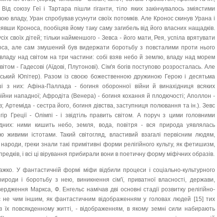
 Від союзу Геї і Тартара пішли гіганти, тіло яких закінчувалось зміястими
вою владу, Уран спробував усунути своїх потомків. Але Кронос скинув Урана і
лявши Кроноса, пообіцяв йому таку саму загибель від його власних нащадків.
іх своїх дітей; тільки найменшого - Зевса - його мати, Рея, успіла врятувати
носа, але сам змушений був видержати боротьбу з повсталими проти нього
 владу над світом на три частини: собі взяв небо й землю, владу над морем
ітом - Гадесові (Аїдові, Плутонові). Сім'я богів поступово розросталась. Але
мський Юпітер). Разом із своєю божественною дружиною Герою і десятьма
і з них: Афіна-Паллада - богиня оборонної війни й винахідниця всяких
війни нападної; Афродіта (Венера) - богиня кохання й плодючості; Аполлон -
в; Артеміда - сестра його, богиня дівства, заступниця полювання та ін.). Зевс
р Греції - Олімпі - і звідтіль править світом. А поруч з цими головними
дних: ними кишить небо, земля, вода, повітря - вся природа уявлялась
ою живими істотами. Такий світогляд, властивий взагалі первісним людям,
ші народи, греки знали такі примітивні форми релігійного культу, як фетишизм,
редків, і всі ці вірування прибирали вони в поетичну форму міфічних образів.
важко. У фантастичній формі міфи відбили процеси і соціально-культурного
роди і боротьбу з нею, виникнення сім'ї, приватної власності, держави,
ердження Маркса, Ф. Енгельс намічав дві основні стадії розвитку релігійно-
я є не чим іншим, як фантастичним відображенням у головах людей [15] тих
в їх повсякденному житті, - відображенням, в якому земні сили набирають