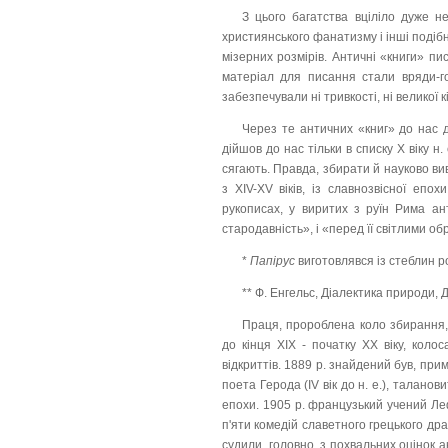
З цього багатства вціліло дуже не
християнського фанатизму і інші подіб
мізерних розмірів. Античні «книги» писа
матеріал для писання стали вряди-го
забезпечували ні тривкості, ні великої к
Через те античних «книг» до нас д
дійшов до нас тільки в списку X віку н. 
сягають. Правда, збирати й науково ви
з XIV-XV віків, із славнозвісної епо
рукописах, у виритих з руїн Рима ан
стародавність», і «перед її світлими о
*
Папірус
виготовлявся із стеблин р
** Ф. Енгельс, Діалектика природи, 
Праця, пророблена коло збирання,
до кінця XIX - початку XX віку, кол
відкриттів. 1889 р. знайдений був, при
поета Герода (IV вік до н. е.), талано
епохи. 1905 р. французький учений Леф
п'яти комедій славетного грецького драм
судили, головно, з похвальних оцінок 