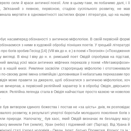
ерело сили й краси античної поезії. Але в цьому-таки, як побачимо далі, і її
, Зв'язаний з певною, первісною, стадією суспільного розвитку, не мав
чинала мертвіти в одноманітності застиглих форм і література, що на ньому
бує насамперед обізнаності з античною міфологією. В своїй первісній формі
обізнаємося з ними в художній обробці пізніших поетів. У грецькій літературі
ро богів зробив Гесіод [14] (VIII вік до н. е.) в поемі «Теогонія» («Походження
вигляді. В кінці І віку до н. е. римський поет Овідій спробував на підставі,
ний виклад усієї маси античних міфічних переказів у поемі «Метаморфози»
но в нашій книзі. Римляни засвоїли старогрецьку міфологію і ототожнювали
ши по-своєму деякі імена олімпійців і доповнивши її небагатьма переказами про
Овідія може правити за джерело, щоб обізнатися з античною міфологією, хоч
е вичерпав, а первісний релігійний характер їх в обробці Овідія, двірського
ився. Релігійна легенда стала в Овідія найчастіше просто казкою чи новелою
.
 не був витвором єдиного божества і постав не «за шість» днів, як розповідає
алого розвитку, в результаті упертої боротьби молодшого покоління богів з
или природи. Напочатку_ був хаос, який Овідій визначає як безладну масу
осу виникли Гея (земля), Уран (небо) і підземний світ (Тартар). Від Урана й
жіночої статі (серед чоловіків - Океан, Іапет, батько Прометея, Кронос та ін.;