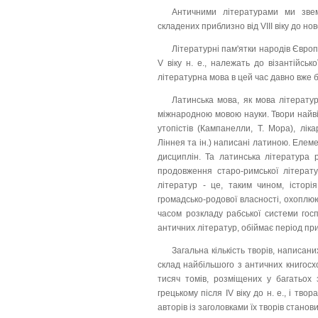
Античними літературами ми звем
складених приблизно від VIII віку до ново
Літературні пам'ятки народів Європи 
V віку н. е., належать до візантійськ
літературна мова в цей час давно вже 
Латинська мова, як мова літератур
міжнародною мовою науки. Твори найвід
утопістів (Кампанелли, Т. Мора), ліка
Ліннея та ін.) написані латиною. Елем
дисциплін. Та латинська література 
продовження старо-римської літератур
літератур - це, таким чином, історі
громадсько-родової власності, охоплююч
часом розкладу рабської системи гос
античних літератур, обіймає період при
Загальна кількість творів, написан
склад найбільшого з античних книгосхов
тисяч томів, розміщених у багатьох 
грецькому після IV віку до н. е., і тв
авторів із заголовками їх творів станов