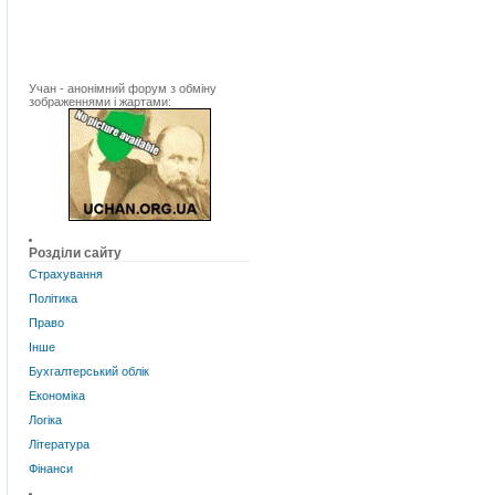
Учан - анонімний форум з обміну
зображеннями і жартами:
Розділи сайту
Страхування
Політика
Право
Інше
Бухгалтерський облік
Економіка
Логіка
Література
Фінанси