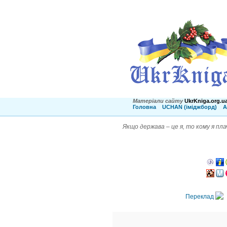
Матеріали сайту
UkrKniga.org.u
Головна
UCHAN (іміджборд)
А
Якщо держава – це я, то кому я пл
Переклад