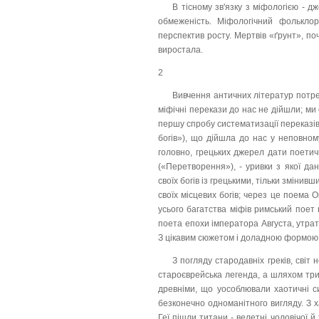
В тісному зв'язку з міфологією - дж
обмеженість. Міфологічний фольклор
перспектив росту. Мертвів «ґрунт», по
виростала.
2
Вивчення античних літератур потре
міфічні перекази до нас не дійшли; ми 
першу спробу систематизації переказів п
богів»), що дійшла до нас у неповному 
головно, грецьких джерел дати поетич
(«Перетворення»), - уривки з якої да
своїх богів із грецькими, тільки змінив
своїх місцевих богів; через це поема 
усього багатства міфів римський поет н
поета епохи імператора Августа, утрат
З цікавим сюжетом і доладною формою
З погляду стародавніх греків, світ
староєврейська легенда, а шляхом трив
древніми, що уособлювали хаотичні с
безконечно одноманітного вигляду. З ха
Геї пішли титани - велетні чоловічої й 