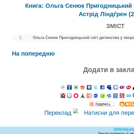
Книга: Ольга Сенюк Пригодницький 
Астрід Ліндґрен (2
ЗМІСТ
1.
Ольга Сенюк Пригодницький світ дитинства у творах
На попередню
Додати в закл
Переклад
UkrKniga.or
Тексти належать їх а