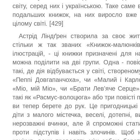
світу, серед них і українською. Таке саме 
подальших книжок, на них виросло вже 
цілому світі. [429]
Астрід Ліндґрен створила за своє жит
стільки ж так званих «Книжок-малюнкі
ілюстрацій, - ці книжки призначені для н
можна поділити на дві групи. Одна - пові
такі, де дія відбувається у світі, створеном
«Пеппі Довгапанчоха», чи «Малий і Карл
«Міо, мій Міо», чи «Брати Лев'яче Серце».
такі як «Расмус-волоцюга» або три повісті 
ви тепер берете до рук. Це пригодницькі т
діти з малого містечка, веселі, дотепні, в
нерозважні вчинки, але й спроможні стат
проти підступів і навіть злочинів. Щоб 