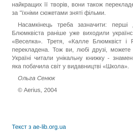
найкращих її творів, вони також перекладе
за "їхніми сюжетами зняті фільми.
Насамкінець треба зазначити: перші 
Блюмквіста раніше уже виходили україн
«Веселка». Третя, «Калле Блюмквіст і 
перекладена. Тож ви, любі друзі, может
Україні читали унікальну книжку - знамен
яка побачила світ у видавництві «Школа».
Ольга Сенюк
© Aerius, 2004
Текст з ae-lib.org.ua