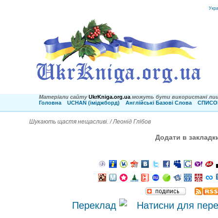
Укр
Матеріали сайту
UkrKniga.org.ua
можуть бути використані лиш
Головна
UCHAN (іміджборд)
Англійські Базові Слова
СПИСОК
Шукають щастя нещасливі. / Леонід Глібов
Додати в закладк
Переклад