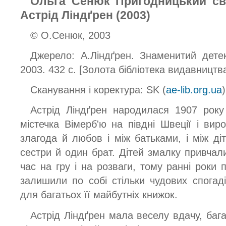
Ольга Сенюк Пригодницький сві
Астрід Ліндґрен (2003)
© О.Сенюк, 2003
Джерело: А.Ліндґрен. Знаменитий детек
2003. 432 с. [Золота бібліотека видавництва
Сканування і коректура: SK (
ae-lib.org.ua
Астрід Ліндґрен народилася 1907 року 
містечка Вімерб'ю на півдні Швеції і вир
злагода й любов і між батьками, і між ді
сестри й один брат. Дітей змалку привчал
час на гру і на розваги, тому ранні роки
залишили по собі стільки чудових спога
для багатьох її майбутніх книжок.
Астрід Ліндґрен мала веселу вдачу, бага