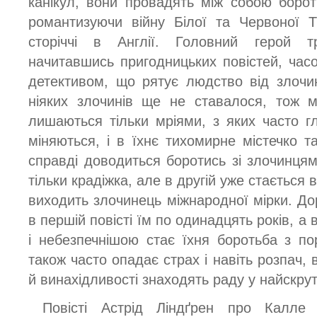
канікул, вони провадять між собою борот
романтизуючи війну Білої та Червоної 
сторіччі в Англії. Головний герой т
начитавшись пригодницьких повістей, час
детективом, що рятує людство від злочин
ніяких злочинів ще не ставалося, тож м
лишаються тільки мріями, з яких часто гл
міняються, і в їхнє тихомирне містечко т
справді доводиться боротись зі злочинцям
тільки крадіжка, але в другій уже стається 
виходить злочинець міжнародної мірки. Дор
в першій повісті їм по одинадцять років, а 
і небезпечнішою стає їхня боротьба з по
також часто опадає страх і навіть розпач, 
й винахідливості знаходять раду у найскрут
Повісті Астрід Ліндґрен про Калле