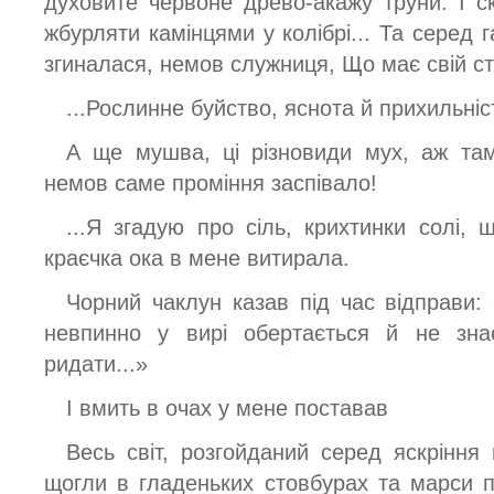
духовите червоне древо-акажу труни. І 
жбурляти камінцями у колібрі... Та серед 
згиналася, немов служниця, Що має свій ст
...Рослинне буйство, яснота й прихильніст
А ще мушва, ці різновиди мух, аж там,
немов саме проміння заспівало!
...Я згадую про сіль, крихтинки солі, 
краєчка ока в мене витирала.
Чорний чаклун казав під час відправи: 
невпинно у вирі обертається й не знає
ридати...»
І вмить в очах у мене поставав
Весь світ, розгойданий серед яскріння 
щогли в гладеньких стовбурах та марси під 