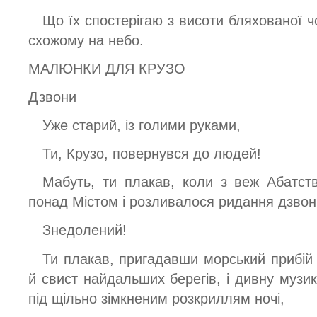
Що їх спостерігаю з висоти бляхованої чо
схожому на небо.
МАЛЮНКИ ДЛЯ КРУЗО
Дзвони
Уже старий, із голими руками,
Ти, Крузо, повернувся до людей!
Мабуть, ти плакав, коли з веж Абатст
понад Містом і розливалося ридання дзвоні
Знедолений!
Ти плакав, пригадавши морський прибій 
й свист найдальших берегів, і дивну музи
під щільно зімкненим розкриллям ночі,