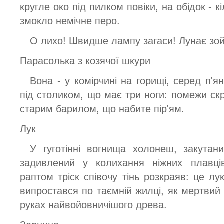
кругле око під пилком повіки, на обідок - к
змокло немічне перо.
О лихо! Швидше лампу загаси! Лунає зо
Парасолька з козячої шкури
Вона - у комірчині на горищі, серед п'я
під столиком, що має три ноги: помежи ск
старим барилом, що набите пір'ям.
Лук
У гуготінні вогнища холонеш, закутани
задивлений у колихання ніжних плавців
раптом тріск співочу тінь розкраяв: це лук
випростався по таємній жилці, як мертвий
руках найвойовничішого древа.