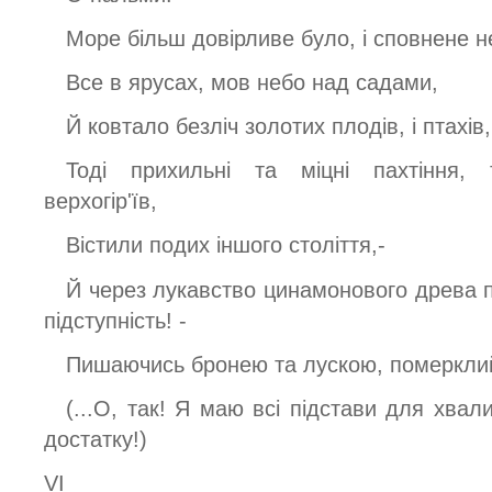
Море більш довірливе було, і сповнене н
Все в ярусах, мов небо над садами,
Й ковтало безліч золотих плодів, і птахів
Тоді прихильні та міцні пахтіння, 
верхогір'їв,
Вістили подих іншого століття,-
Й через лукавство цинамонового древа п
підступність! -
Пишаючись бронею та лускою, померклий 
(...О, так! Я маю всі підстави для хвал
достатку!)
VI