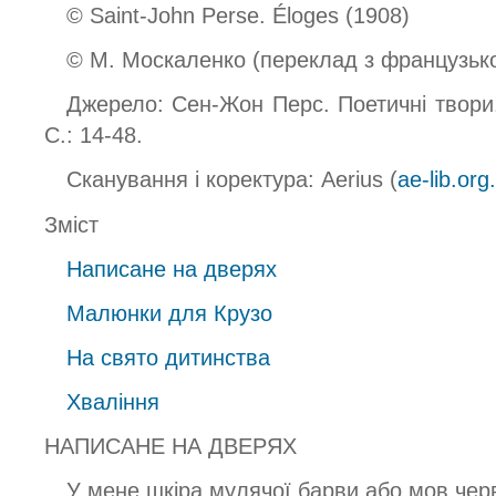
© Saint-John Perse. Éloges (1908)
© М. Москаленко (переклад з французько
Джерело: Сен-Жон Перс. Поетичні твори. 
С.: 14-48.
Сканування і коректура: Aerius (
ae-lib.org
Зміст
Написане на дверях
Малюнки для Крузо
На свято дитинства
Хваління
НАПИСАНЕ НА ДВЕРЯХ
У мене шкіра мулячої барви або мов чер