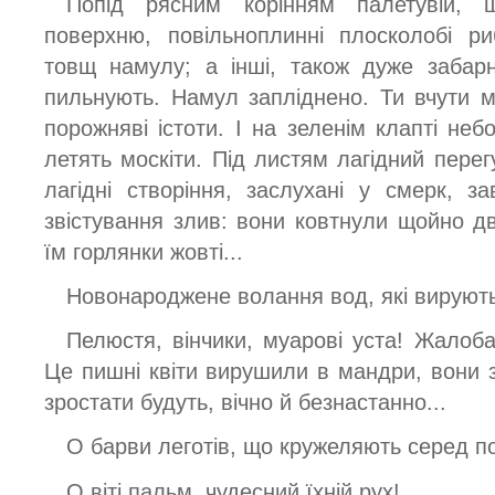
Попід рясним корінням палетувій, 
поверхню, повільноплинні плосколобі р
товщ намулу; а інші, також дуже забарн
пильнують. Намул запліднено. Ти вчути 
порожняві істоти. І на зеленім клапті не
летять москіти. Під листям лагідний перег
лагідні створіння, заслухані у смерк, за
звістування злив: вони ковтнули щойно дв
їм горлянки жовті...
Новонароджене волання вод, які вирують 
Пелюстя, вінчики, муарові уста! Жалоба
Це пишні квіти вирушили в мандри, вони з
зростати будуть, вічно й безнастанно...
О барви леготів, що кружеляють серед по
О віті пальм, чудесний їхній рух!