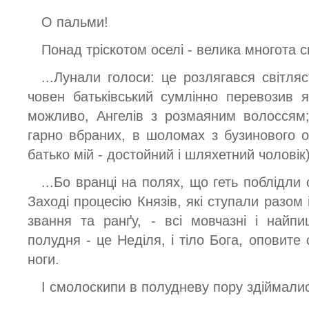
О пальми!
Понад тріскотом оселі - велика многота с
...Лунали голоси: це розлягався світляст
човен батьківський сумлінно перевозив як
можливо, Ангелів з розмаяним волоссям
гарно вбраних, в шоломах з бузинового о
батько мій - достойний і шляхетний чоловік)
...Бо вранці на полях, що геть поблідли
Заході процесію Князів, які ступали разом
звання та ранґу, - всі мовчазні і найп
полудня - це Неділя, і тіло Бога, оповите с
ноги.
І смолоскипи в полудневу пору здіймали