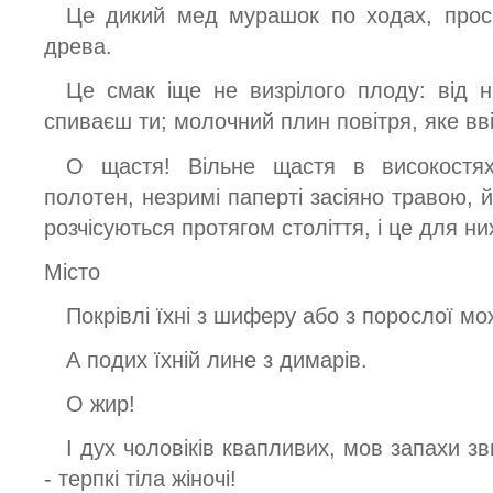
Це дикий мед мурашок по ходах, прос
древа.
Це смак іще не визрілого плоду: від н
спиваєш ти; молочний плин повітря, яке ввіб
О щастя! Вільне щастя в високостях
полотен, незримі паперті засіяно травою, й
розчісуються протягом століття, і це для ни
Місто
Покрівлі їхні з шиферу або з порослої мо
А подих їхній лине з димарів.
О жир!
І дух чоловіків квапливих, мов запахи зв
- терпкі тіла жіночі!