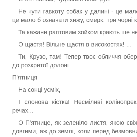
Не чути гавкоту собак у далині - це ма
це мало б означати хижу, смерк, три чорні к
Та кажани раптовим зойком крають ще не 
О щастя! Вільне щастя в високостях! ...
Ти, Крузо, там! Тепер твоє обличчя обер
до розкритої долоні.
П'ятниця
На сонці усміх,
І слонова кістка! Несміливі колінопре
речах...
О П'ятнице, як зеленіло листя, якою сві
довгими, аж до землі, коли перед безмовн