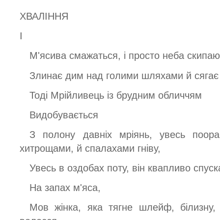
ХВАЛІННЯ
І
М'ясива смажаться, і просто неба скипаю
Злинає дим над голими шляхами й сягає т
Тоді Мрійливець із брудним обличчям
Видобувається
З полону давніх мріянь, увесь поор
хитрощами, й спалахами гніву,
Увесь в оздобах поту, він квапливо спуск
На запах м'яса,
Мов жінка, яка тягне шлейф, білизну