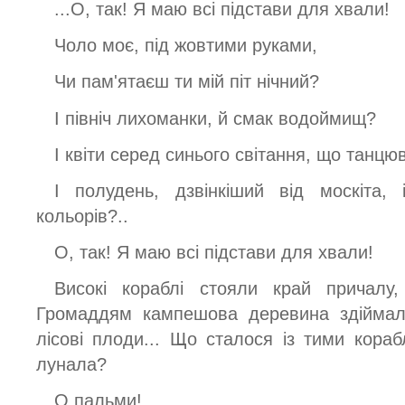
...О, так! Я маю всі підстави для хвали!
Чоло моє, під жовтими руками,
Чи пам'ятаєш ти мій піт нічний?
І північ лихоманки, й смак водоймищ?
І квіти серед синього світання, що танцю
І полудень, дзвінкіший від москіта,
кольорів?..
О, так! Я маю всі підстави для хвали!
Високі кораблі стояли край причалу
Громаддям кампешова деревина здіймала
лісові плоди... Що сталося із тими кора
лунала?
О пальми!