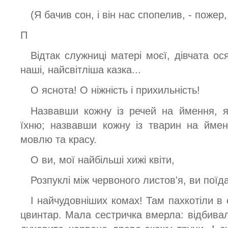
(Я бачив сон, і він нас спопелив, - пожер
П
Відтак служниці матері моєї, дівчата ося
наші, найсвітліша казка...
О яснота! О ніжність і прихильність!
Назвавши кожну із речей на ймення, я
їхню; назвавши кожну із тварин на ймен
мовлю та красу.
О ви, мої найбільші хижі квіти,
Розпуклі між червоного листов'я, ви поїд
І найчудовніших комах! Там пахкотіли в
цвинтар. Мала сестричка вмерла: відбивал