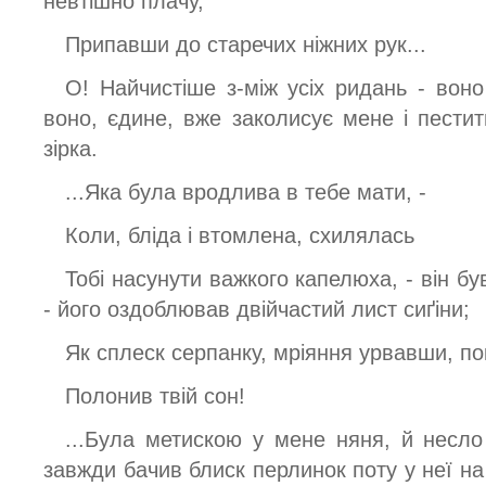
невтішно плачу,
Припавши до старечих ніжних рук...
О! Найчистіше з-між усіх ридань - воно
воно, єдине, вже заколисує мене і пестит
зірка.
...Яка була вродлива в тебе мати, -
Коли, бліда і втомлена, схилялась
Тобі насунути важкого капелюха, - він бу
- його оздоблював двійчастий лист сиґіни;
Як сплеск серпанку, мріяння урвавши, пок
Полонив твій сон!
...Була метискою у мене няня, й несло
завжди бачив блиск перлинок поту у неї на ч