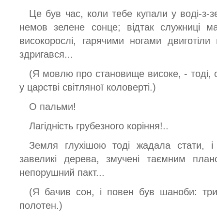
Це був час, коли тебе купали у воді-з-
немов зелене сонце; відтак служниці мат
високорослі, гарячими ногами двиготіли 
здригався...
(Я мовлю про становище високе, - тоді, 
у царстві світляної коловерті.)
О пальми!
Лагідність грубезного коріння!..
Земля глухішою тоді жадала стати, і
завеликі дерева, змучені таємним план
непорушний пакт...
(Я бачив сон, і повен був шаноби: три
полотен.)