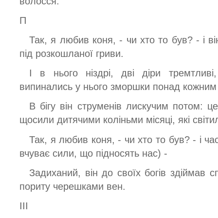
волосся.
П
Так, я любив коня, - чи хто то був? - і в
під розкошланої гриви.
І в нього ніздрі, дві діри тремтлив
випинались у нього зморшки понад кожним
В бігу він струменів лискучим потом: це
щосили дитячими коліньми місяці, які світил
Так, я любив коня, - чи хто то був? - і ч
вчуває сили, що підносять нас) -
Задиханий, він до своїх богів здіймав с
пориту черешками вен.
ІІІ