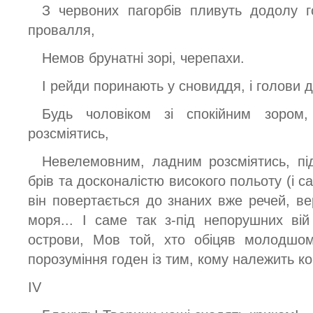
З червоних пагорбів пливуть додолу г
провалля,
Немов брунатні зорі, черепахи.
І рейди поринають у сновиддя, і голови ди
Будь чоловіком зі спокійним зором,
розсміятись,
Невелемовним, ладним розсміятись, пі
брів та досконалістю високого польоту (і с
він повертається до знаних вже речей, 
моря... І саме так з-під непорушних ві
острови, Мов той, хто обіцяв молодшом
порозуміння годен із тим, кому належить ко
IV