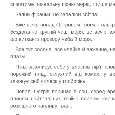
співатиме похвальну пісню морю, і тиша мн
Запни фіранки; не запалюй світла:
Вже вечір понад Островом твоїм, і навкруг
бездоганно круглій чаші моря; це вечір ко
що виткані з прозору неба й моря.
Все тут солоне, все клейке й важенне, н
плазм.
Птах заколисує себе у власнім пір'ї, с
порожній плід, оглухлий від комах, у в
заховує свій сплеск у глибочінь.
Поволі Острів поринає в сон, серед ар
плином найтепліших течій і плавом жирн
розкішного напливу твані.