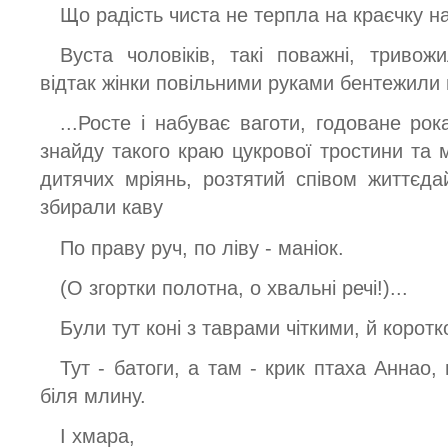
Що радість чиста не терпла на краєчку н
Вуста чоловіків, такі поважні, тривож
відтак жінки повільними руками бентежили
...Росте і набуває ваготи, годоване ро
знайду такого краю цукрової тростини та 
дитячих мріянь, розтятий співом життєда
збирали каву
По праву руч, по ліву - маніок.
(О згортки полотна, о хвальні речі!)...
Були тут коні з таврами чіткими, й коротк
Тут - батоги, а там - крик птаха Аннао,
біля млину.
І хмара,