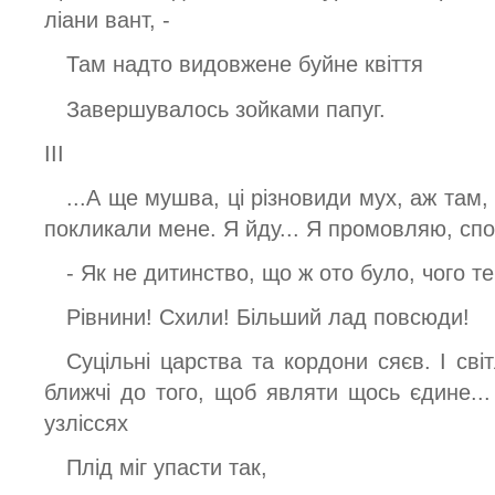
ліани вант, -
Там надто видовжене буйне квіття
Завершувалось зойками папуг.
ІІІ
...А ще мушва, ці різновиди мух, аж там, 
покликали мене. Я йду... Я промовляю, сп
- Як не дитинство, що ж ото було, чого т
Рівнини! Схили! Більший лад повсюди!
Суцільні царства та кордони сяєв. І сві
ближчі до того, щоб являти щось єдине..
узліссях
Плід міг упасти так,