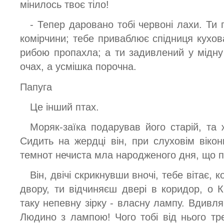
мінилось твоє тіло!
- Тепер даровано тобі червоні лахи. Ти 
комірчини; тебе приваблює спідниця кухов
рибою пропахла; а ти задивлений у мідну 
очах, а усмішка порочна.
Папуга
Це інший птах.
Моряк-заїка подарував його старій, та
Сидить на жердці він, при слуховім вікон
темнот нечиста мла народженого дня, що п
Він, двічі скрикнувши вночі, тебе вітає, 
двору, ти відчиняєш двері в коридор, о 
таку непевну зірку - власну лампу. Вдивля
Людино з лампою! Чого тобі від нього тр