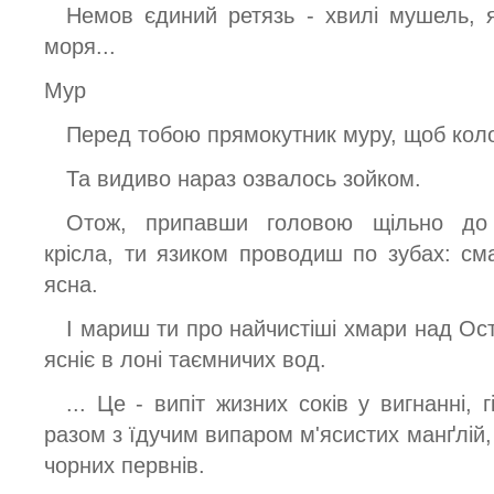
Немов єдиний ретязь - хвилі мушель, 
моря...
Мур
Перед тобою прямокутник муру, щоб коло м
Та видиво нараз озвалось зойком.
Отож, припавши головою щільно до 
крісла, ти язиком проводиш по зубах: см
ясна.
І мариш ти про найчистіші хмари над Ос
ясніє в лоні таємничих вод.
... Це - випіт жизних соків у вигнанні,
разом з їдучим випаром м'ясистих манґлій,
чорних первнів.