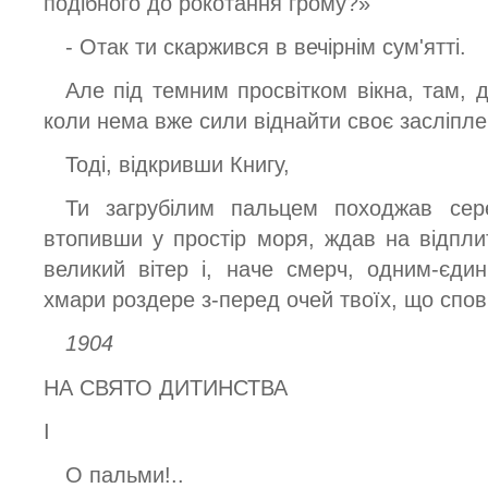
подібного до рокотання грому?»
- Отак ти скаржився в вечірнім сум'ятті.
Але під темним просвітком вікна, там, 
коли нема вже сили віднайти своє засліпле
Тоді, відкривши Книгу,
Ти загрубілим пальцем походжав сере
втопивши у простір моря, ждав на відплит
великий вітер і, наче смерч, одним-єди
хмари роздере з-перед очей твоїх, що спов
1904
НА СВЯТО ДИТИНСТВА
І
О пальми!..