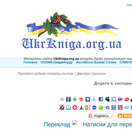
Укр
Матеріали сайту
UkrKniga.org.ua
можуть бути використані лиш
Головна
UCHAN (іміджборд)
Англійські Базові Слова
СПИСОК
Пройдені рубежі стають тилом. / Дмитро Арсенич
Додати в закладк
Переклад