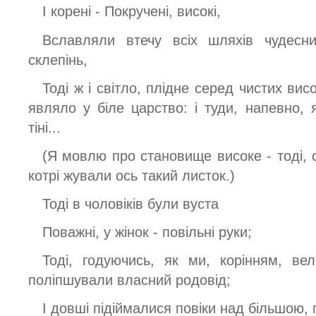
І корені - Покручені, високі,
Вславляли втечу всіх шляхів чудесн
склепінь,
Тоді ж і світло, плідне серед чистих вис
являло у біле царство: і туди, напевно,
тіні...
(Я мовлю про становище високе - тоді, с
котрі жували ось такий листок.)
Тоді в чоловіків були вуста
Поважні, у жінок - повільні руки;
Тоді, годуючись, як ми, корінням, вел
поліпшували власний родовід;
І довші підіймалися повіки над більшою, 