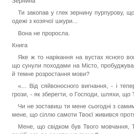
Зернина
Ти закопав у глек зернину пурпурову, щ
одежі з козячої шкури...
Вона не проросла.
Книга
Яке ж то нарікання на вустах ясного во
що сунули походами на Місто, пробуджува
й темне розростання мови?
«... Від сяйвоносного вигнання, - і теп
грози, - як зберегти, о Господи, шляхи, що
Чи не зоставиш ти мене сьогодні з самим
мене, що сіллю самоти Твоєї живився протя
Мене, що свідком був Твого мовчання, Т