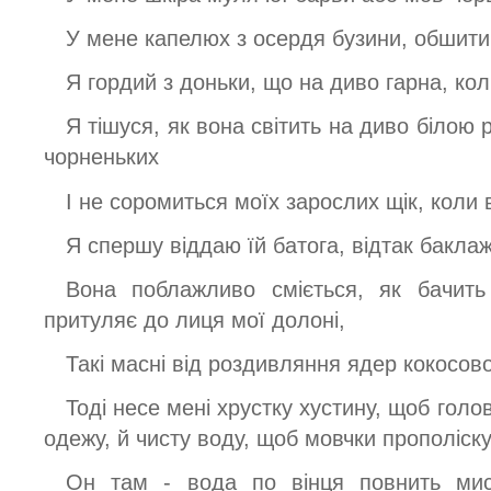
У мене капелюх з осердя бузини, обшити
Я гордий з доньки, що на диво гарна, ко
Я тішуся, як вона світить на диво білою
чорненьких
І не соромиться моїх зарослих щік, коли
Я спершу віддаю їй батога, відтак бакла
Вона поблажливо сміється, як бачить
притуляє до лиця мої долоні,
Такі масні від роздивляння ядер кокосово
Тоді несе мені хрустку хустину, щоб голов
одежу, й чисту воду, щоб мовчки прополіску
Он там - вода по вінця повнить миск