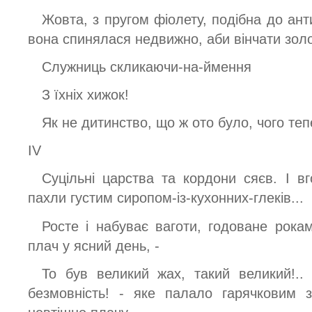
Жовта, з пругом фіолету, подібна до ант
вона спинялася недвижно, аби вінчати зол
Служниць скликаючи-на-ймення
З їхніх хижок!
Як не дитинство, що ж ото було, чого теп
IV
Суцільні царства та кордони сяєв. І в
пахли густим сиропом-із-кухонних-глеків...
Росте і набуває ваготи, годоване рокам
плач у ясний день, -
То був великий жах, такий великий!..
безмовність! - яке палало гарячковим 