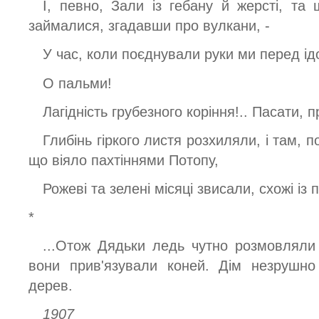
І, певно, Зали із гебану й жерсті, та
займалися, згадавши про вулкани, -
У час, коли поєднували руки ми перед і
О пальми!
Лагідність грубезного коріння!.. Пасати, п
Глибінь гіркого листя розхиляли, і там, 
що віяло пахтіннями Потопу,
Рожеві та зелені місяці звисали, схожі із
*
...Отож Дядьки ледь чутно розмовляли 
вони прив'язували коней. Дім незрушно
дерев.
1907