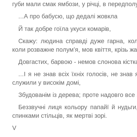
губи мали смак ямбози, у річці, в передпол
...А про бабусю, що дедалі жовкла
Й так добре гоїла укуси комарів,
Скажу: людина справді дуже гарна, коли
коли розважне полум'я, мов квіття, крізь жа
Довгастих, барвою - немов слонова кістк
...І я не знав всіх їхніх голосів, не знав 
служили у високім домі,
Збудованім із дерева; проте надовго все
Беззвучні лиця кольору папайї й нудьги
спинками стільців, як мертві зорі.
V