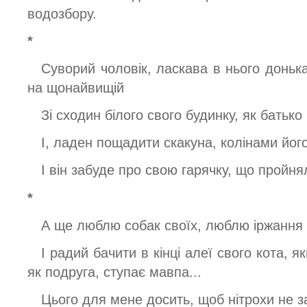
водозбору.
*
Суворий чоловік, ласкава в нього доньк
на щонайвищій
Зі сходин білого свого будинку, як батьк
І, ладен пощадити скакуна, колінами його
І він забуде про свою гарячку, що пройня
*
А ще люблю собак своїх, люблю іржання 
І радий бачити в кінці алеї свого кота, я
як подруга, ступає мавпа...
Цього для мене досить, щоб нітрохи не з