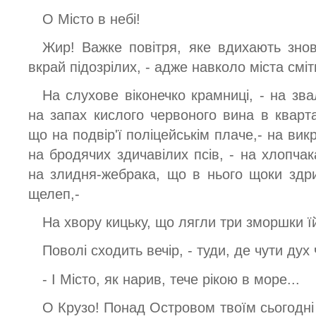
О Місто в небі!
Жир! Важке повітря, яке вдихають знов
вкрай підозрілих, - адже навколо міста сміт
На слухове віконечко крамниці, - на зва
на запах кислого червоного вина в кварта
що на подвір'ї поліцейськім плаче,- на вик
на бродячих здичавілих псів, - на хлопчак
на злидня-жебрака, що в нього щоки здр
щелеп,-
На хвору кицьку, що лягли три зморшки їй
Поволі сходить вечір, - туди, де чути дух ч
- І Місто, як нарив, тече рікою в море...
О Крузо! Понад Островом твоїм сьогодні