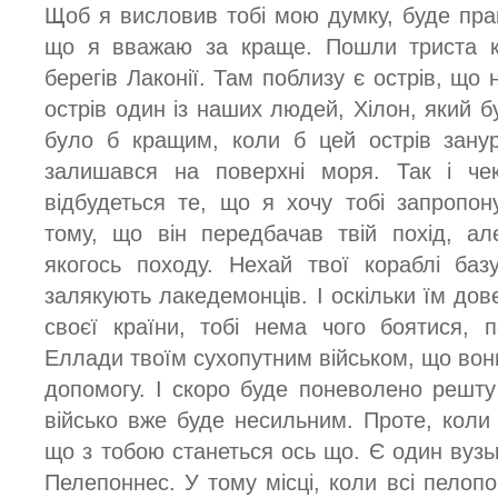
Щоб я висловив тобі мою думку, буде прав
що я вважаю за краще. Пошли триста ко
берегів Лаконії. Там поблизу є острів, що 
острів один із наших людей, Хілон, який 
було б кращим, коли б цей острів зану
залишався на поверхні моря. Так і че
відбудеться те, що я хочу тобі запропо
тому, що він передбачав твій похід, ал
якогось походу. Нехай твої кораблі баз
залякують лакедемонців. І оскільки їм дов
своєї країни, тобі нема чого боятися, 
Еллади твоїм сухопутним військом, що вон
допомогу. І скоро буде поневолено решт
військо вже буде несильним. Проте, коли 
що з тобою станеться ось що. Є один вузь
Пелепоннес. У тому місці, коли всі пелоп