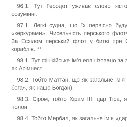
96,1. Тут Геродот уживає слово «іст
розумінні.
97,1. Легкі судна, що їх первісно буд
«керкурами». Чисельність перського флот
За Есхілом перський флот у битві при 
кораблів. **
98.1. Тут фінікійське ім'я еллінізовано за
як Арімнест.
98.2. Тобто Маттан, що як загальне ім'
бога», як наше Богдан).
98.3. Сіром, тобто Хірам III, цар Тіра,
полон.
98.4. Тобто Мербал, як загальне ім'я «да