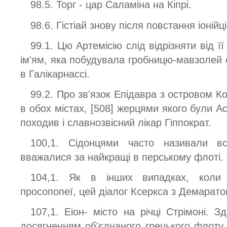
98.5. Торг - цар Саламіна на Кіпрі.
98.6. Гістіай знову після повстання іоній
99.1. Цю Артемісію слід відрізняти від 
ім'ям, яка побудувала гробницю-мавзолей 
в Галікарнассі.
99.2. Про зв'язок Епідавра з островом К
в обох містах, [508] жерцями якого були Ас
походив і славнозвісний лікар Гіппократ.
100,1. Сідонцями часто називали всіх
вважалися за найкращі в перському флоті.
104,1. Як в інших випадках, коли 
просопопеї, цей діалог Ксеркса з Демарат
107,1. Еіон- місто на річці Стрімоні. 
досягненням об'єднаного грецького флоту