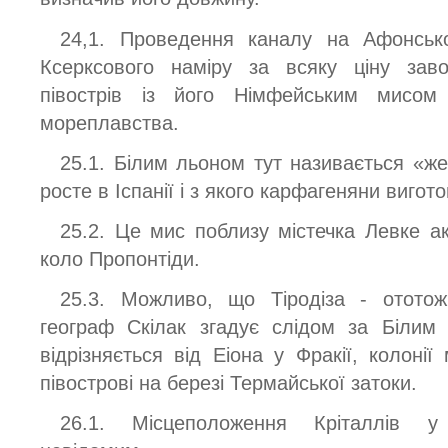
24,1. Проведення каналу на Афонськ
Ксерксового наміру за всяку ціну зав
півострів із його Німфейським мисом
мореплавства.
25.1. Білим льоном тут називається «ж
росте в Іспанії і з якого карфагеняни виго
25.2. Це мис поблизу містечка Левке ак
коло Пропонтіди.
25.3. Можливо, що Тіродіза - ототож
географ Скілак згадує слідом за Білим 
відрізняється від Еіона у Фракії, колоні
півострові на березі Термайської затоки.
26.1. Місцеположення Кріталлів у