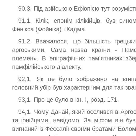
90.3. Під азійською Ефіопією тут розумієт
91.1. Кілік, епонім кілікійців, був си
Фенікса (Фойніка) і Кадма.
91.2. Вважалося, що більшість грецьки
аргоськими. Сама назва країни - Памф
племен». В епіграфічних пам'ятниках збе
памфілійського діалекту.
92,1. Як це було зображено на єгипе
головний убір був характерним для так зва
93,1. Про це було в кн. І, розд. 171.
94,1. Чому Данай, який оселився в Аргосі
та іонійцями, невідомо. За міфом він був
вигнаний із Фессалії своїми братами Еоло