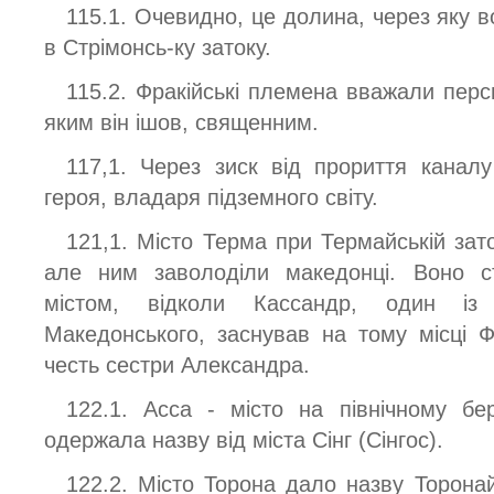
115.1. Очевидно, це долина, через яку 
в Стрімонсь-ку затоку.
115.2. Фракійські племена вважали перс
яким він ішов, священним.
117,1. Через зиск від прориття канал
героя, владаря підземного світу.
121,1. Місто Терма при Термайській зат
але ним заволоділи македонці. Воно 
містом, відколи Кассандр, один із 
Македонського, заснував на тому місці Ф
честь сестри Александра.
122.1. Асса - місто на північному бере
одержала назву від міста Сінг (Сінгос).
122.2. Місто Торона дало назву Торонай