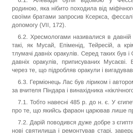
родиною, яка нібито походила від міфічног
своїми братами запросив Ксеркса, фессалі
допомогу (VII, 172).
6.2. Хресмологами називалися в давній 
такі, як Мусай, Епіменід, Тейресій, а крі
тлумачі давніх оракулів. Серед таких був і 
давніх оракулів, приписуваних Мусаєві.
через те, що підробляв оракули і вигадував
6.3. Герміонець Лас був ліриком і автор
за вчителя Піндара і винахідника «кіклічног
7.1. Тобто навесні 485 р. до н. є. У єгип
про те, що якийсь фараон царював лише пр
7.2. Дарій поводився дуже добре з єгипт
нові святилища і ремонтував старі, заве