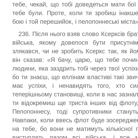
тебе, чекай, що тобі доведеться мати бої
тебе були. Проте, коли ти зробиш інакше,
бою і той перешийок, і пелопоннеські міста»
236. Після нього взяв слово Ксерксів бр
війська, якому довелося бути присутні
злякався, чи не зробить Ксеркс так, як й
він сказав: «Я бачу, царю, що тебе почи
людини, яка заздрить тобі через твої успіхи
бо ти знаєш, що еллінам властиві такі звич
має успіхи, і ненавидять того, хто с
теперішньому становищі, коли в нас зазнали
ти відокремиш ще триста інших від флот
Пелопоннесу, тоді супротивники станут
Навпаки, коли ввесь флот буде зосереджен
на тебе, бо вони не матимуть кількісної п
виступлять разом всі війська, і все 