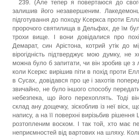
239. (Але тепер я повертаюся до свого
залишив його незавершеним. Лакедемонц
підготування до походу Ксеркса проти Елл
пророчого святилища в Дельфах, де їм бул
трохи вище. І вони довідалися про похі
Демарат, син Арістона, котрий утік до мі
вірогідність підтверджує мою думку, не 
можна було б запитати, чи він зробив це з л
коли Ксеркс вирішив піти в похід проти Елл
в Сусах, довідався про це і захотів попере
звичайно, не було іншого способу передат
небезпека, що його перехоплять. Тоді ві
склад ану дощечку, зіскоблив із неї віск,
напису, а на її поверхні вирізьбив рішення
розтопленим воском. І так той, хто має 
неприємностей від вартових на шляху. Кол