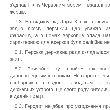
з'єднав Ніл із Червоним морем, і взагалі по
жерців.
7.3. На відміну від Дарія Ксеркс скасув
згідно якому перський цар уважав за
фараонів, а в номах верховна влада на
характерною для Ксеркса була релігійна не
8.1. Перська державна рада складалася 
знаті.
8.2. Звичайно, тут прийом так зван
давньогрецьким історикам. Незапротокольо
споборників складені Геродотом і в
державних устроїв. Це свого роду риторич
в давній Греції.
8.3. Геродот не дбав про узгодження пр