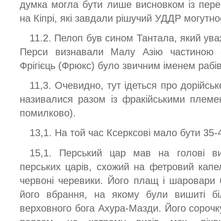
думка могла бути лише висновком із перем
на Кіпрі, які завдали рішучий УДДР могутнос
11.2. Пелоп був сином Тантала, який уваж
Перси визнавали Малу Азію частиною с
Фрігієць (Фрюкс) було звичним іменем рабів
11,3. Очевидно, тут ідеться про дорійськ
називалися разом із фракійськими племе
помилково).
13,1. На той час Ксерксові мало бути 35-4
15,1. Перський цар мав на голові ви
перських царів, схожий на фетровий капел
червоні черевики. Його плащ і шаровари 
його вбрання, на якому були вишиті бі
верховного бога Ахура-Мазди. Його сорочк