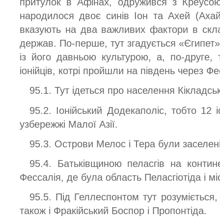
притулок в Афінах, одружився з Креусою
народилося двоє синів Іон та Ахей (Аха
вказують на два важливих фактори в скла
держав. По-перше, тут згадується «Єгипет»,
із його давньою культурою, а, по-друге, 
іонійців, котрі пройшли на південь через Фе
95.1. Тут ідеться про населення Кікладсь
95.2. Іонійський Додекаполіс, тобто 12 
узбережжі Малої Азії.
95.3. Острови Мелос і Тера були заселен
95.4. Батьківщиною пеласгів на контин
Фессалія, де була область Пеласгіотіда і мі
95.5. Під Геллеспонтом тут розуміється,
також і Фракійський Боспор і Пропонтіда.