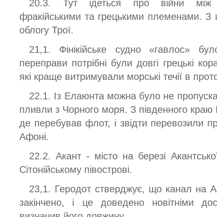
20.3. Тут ідеться про війни між 
фракійськими та грецькими племенами. З ц
облогу Трої.
21,1. Фінікійське судно «гавлос» бу
переправи потрібні були довгі грецькі кора
які краще витримували морські течії в прот
22.1. Із Елаюнта можна було не пропуска
пливли з Чорного моря. З південного краю 
де перебував флот, і звідти перевозили 
Афоні.
22.2. Акант - місто на березі Акантсько
Сітонійському півострові.
23,1. Геродот стверджує, що канал на 
закінчено, і це доведено новітніми до
визначив його довжину.