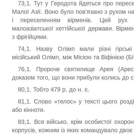
73,1. Тут у Геродота йдеться про пересе
Малої Азії. Воно було пов'язано з рухом н
і переселенням вірменів. Цей рух 
малоазіатської хеттійської держави. Вірмен
з фрігійцями.
74,1. Назву Олімп мали різні гірськ
місійський Олімп, між Місією та Віфінією (Бі
76,1. Пророче святилище Арея (Ареса
доказом того, що вони прибули колись до св
80,1. Тобто 479 р. до н. є.
81,1. Слово «телос» у тексті цього розд
або кінноти.
83,1. Все військо, крім особистої охоро
корпусів, кожним із яких командувало двоє 