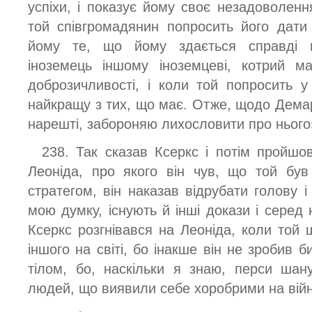
успіхи, і показує йому своє незадоволенн
той співгромадянин попросить його дати
йому те, що йому здається справді 
іноземець іншому іноземцеві, котрий м
доброзичливості, і коли той попросить 
найкращу з тих, що має. Отже, щодо Демар
нарешті, забороняю лихословити про нього
238. Так сказав Ксеркс і потім пройшов
Леоніда, про якого він чув, що той був
стратегом, він наказав відрубати голову і 
мою думку, існують й інші докази і серед
Ксеркс розгнівався на Леоніда, коли той 
іншого на світі, бо інакше він не зробив б
тілом, бо, наскільки я знаю, перси шан
людей, що виявили себе хоробрими на війн