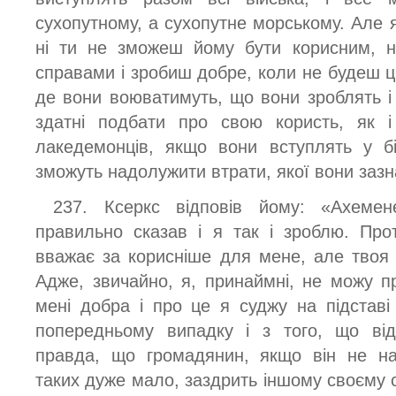
сухопутному, а сухопутне морському. Але 
ні ти не зможеш йому бути корисним, ні
справами і зробиш добре, коли не будеш ц
де вони воюватимуть, що вони зроблять і 
здатні подбати про свою користь, як
лакедемонців, якщо вони вступлять у б
зможуть надолужити втрати, якої вони зазн
237. Ксеркс відповів йому: «Ахемен
правильно сказав і я так і зроблю. Пр
вважає за корисніше для мене, але твоя
Адже, звичайно, я, принаймні, не можу п
мені добра і про це я суджу на підставі 
попередньому випадку і з того, що від
правда, що громадянин, якщо він не на
таких дуже мало, заздрить іншому своєму 