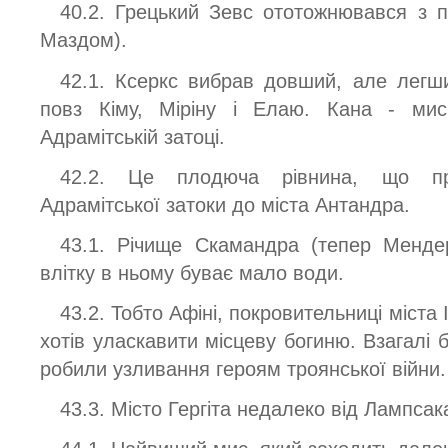
40.2. Грецький Зевс ототожнювався з 
Маздом).
42.1. Ксеркс вибрав довший, але лег
повз Кіму, Міріну і Елаю. Кана - мис
Адрамітській затоці.
42.2. Це плодюча рівнина, що про
Адрамітської затоки до міста Антандра.
43.1. Річище Скамандра (тепер Менде
влітку в ньому буває мало води.
43.2. Тобто Афіні, покровительниці міста
хотів уласкавити місцеву богиню. Взагалі
робили узливання героям троянської війни.
43.3. Місто Гергіта недалеко від Лампсак