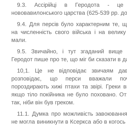
9.3. Ассірійці в Геродота - це
нововавилонського царства (625-539 рр. до 
9.4. Для персів було характерним те, 
на численність свого війська і на велику
мали.
9.5. Звичайно, і тут згаданий вище 
Геродот пише про те, що міг би сказати в д
10,1. Це не відповідає звичаям дав
розповідає, що перси вважали поч
пороздирають хижі птахи та звірі. Греки
якщо тіло покійника не було поховано. О
так, ніби він був греком.
11.1. Думка про можливість завоювання
не могла виникнути в Ксеркса або в когось і