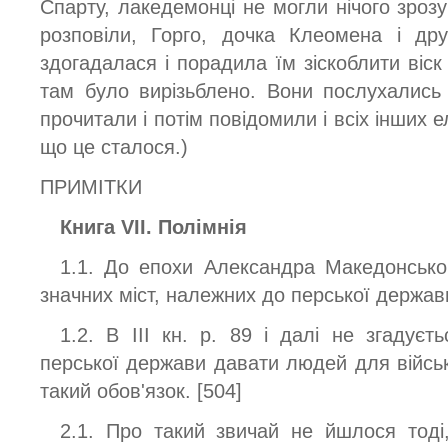
Спарту, лакедемонці не могли нічого зрозум
розповіли, Горго, дочка Клеомена і др
здогадалася і порадила їм зіскоблити віск
там було вирізьблено. Вони послухались
прочитали і потім повідомили і всіх інших е
що це сталося.)
ПРИМІТКИ
Книга VII. Полімнія
1.1. До епохи Александра Македонськог
значних міст, належних до перської держав
1.2. В III кн. р. 89 і далі не згадуєт
перської держави давати людей для військ
такий обов'язок. [504]
2.1. Про такий звичай не йшлося тоді