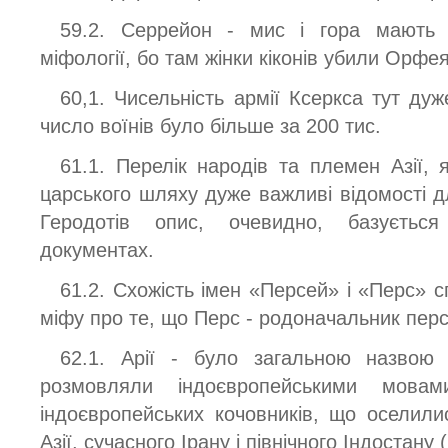
59.2. Серрейон - мис і гора мають 
міфології, бо там жінки кіконів убили Орфея
60,1. Чисельність армії Ксеркса тут ду
число воїнів було більше за 200 тис.
61.1. Перелік народів та племен Азії, я
царського шляху дуже важливі відомості дл
Геродотів опис, очевидно, базуєтьс
документах.
61.2. Схожість імен «Персей» і «Перс» 
міфу про те, що Перс - родоначальник перс
62.1. Арії - було загальною назвою 
розмовляли індоєвропейськими мовам
індоєвропейських кочовників, що оселили
Азії, сучасного Ірану і північного Індостану (