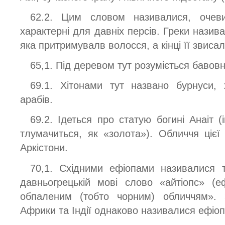
62.2. Цим словом називалися, очевид
характерні для давніх персів. Греки назива
яка притримувалв волосся, а кінці її звисал
65,1. Під деревом тут розуміється бавовн
69.1. Хітонами тут названо бурнуси, 
арабів.
69.2. Ідеться про статую богині Анаіт (
тлумачиться, як «золота»). Обличчя цієї
Аркістони.
70,1. Східними ефіопами називалися те
давньогрецькій мові слово «айтіопс» (
обпаленим (тобто чорним) обличчям». З
Африки та Індії однаково називалися ефіоп