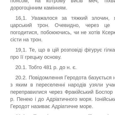
поясом, на котрому висів меч, піхв
дорогоцінним камінням.
16,1. Уважалося за тяжкий злочин, 
царський трон. Очевидно, через це 
погодитися, побоюючись, чи не хотів Ксер
сісти на трон.
19,1. Те, що в цій розповіді фігурує гіл
про її грецьку основу.
20.1. Тобто 481 р. до н. є.
20.2. Повідомлення Геродота базується н
з яким в переселенні народів узяли участ
переправилися через Фракійський Боспор 
р. Пенею і до Адріатичного моря. Іонійсь
Геродот називає Адріатичне море.