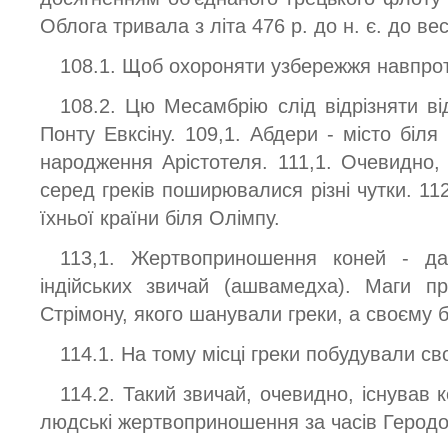
Облога тривала з літа 476 р. до н. є. до вес
108.1. Щоб охороняти узбережжя навпрот
108.2. Цю Месамбрію слід відрізняти ві
Понту Евксіну. 109,1. Абдери - місто біля
народження Арістотеля. 111,1. Очевидно
серед греків поширювалися різні чутки. 112
їхньої країни біля Олімпу.
113,1. Жертвоприношення коней - дав
індійських звичай (ашвамедха). Маги п
Стрімону, якого шанували греки, а своєму бо
114.1. На тому місці греки побудували св
114.2. Такий звичай, очевидно, існував к
людські жертвоприношення за часів Геродо