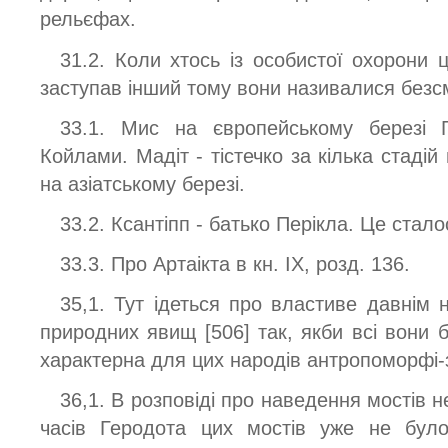
рельєфах.
31.2. Коли хтось із особистої охорони 
заступав інший тому вони називалися без
33.1. Мис на європейському березі 
Койлами. Мадіт - тістечко за кілька стадій 
на азіатському березі.
33.2. Ксантіпп - батько Перікла. Це сталос
33.3. Про Артаікта в кн. IX, розд. 136.
35,1. Тут ідеться про властиве давнім 
природних явищ [506] так, якби всі вони
характерна для цих народів антропоморфі-за
36,1. В розповіді про наведення мостів н
часів Геродота цих мостів уже не було,