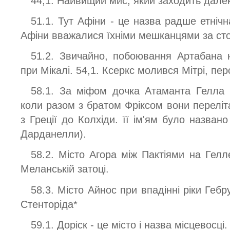
44,1. Найвищий мис, який заходить далек
51.1. Тут Афіни - це назва радше етнічн
Афіни вважалися їхніми мешканцями за стол
51.2. Звичайно, побоювання Артабана 
при Мікалі. 54,1. Ксеркс молився Мітрі, пер
58.1. За міфом дочка Атаманта Гелла 
коли разом з братом Фріксом вони переліт
з Греції до Колхіди. її ім'ям було назван
Дарданелли).
58.2. Місто Агора між Пактіями на Гелл
Меланській затоці.
58.3. Місто Айнос при впадінні ріки Геб
Стенторіда*
59.1. Доріск - це місто і назва місцевосці.