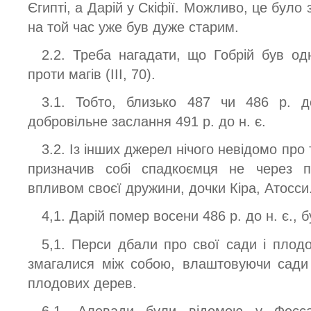
Єгипті, а Дарій у Скіфії. Можливо, це було
на той час уже був дуже старим.
2.2. Треба нагадати, що Гобрій був одн
проти магів (III, 70).
3.1. Тобто, близько 487 чи 486 р. 
добровільне заслання 491 р. до н. є.
3.2. Із інших джерел нічого невідомо про 
призначив собі спадкоємця не через 
впливом своєї дружини, дочки Кіра, Атосси
4,1. Дарій помер восени 486 р. до н. є., 
5,1. Перси дбали про свої сади і плодо
змагалися між собою, влаштовуючи сади 
плодових дерев.
6.1. Алевади були відомою у Фесса