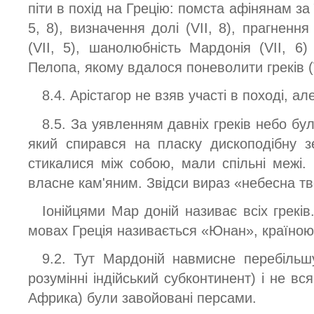
піти в похід на Грецію: помста афінянам за 
5, 8), визначення долі (VII, 8), прагнен
(VII, 5), шанолюбність Мардонія (VII, 6)
Пелопа, якому вдалося поневолити греків (V
8.4. Арістагор не взяв участі в поході, а
8.5. За уявленням давніх греків небо б
який спирався на пласку дископодібну 
стикалися між собою, мали спільні межі.
власне кам'яним. Звідси вираз «небесна т
Іонійцями Мар доній називає всіх греків
мовах Греція називається «Юнан», країною 
9.2. Тут Мардоній навмисне перебільшу
розумінні індійський субконтинент) і не вся
Африка) були завойовані персами.