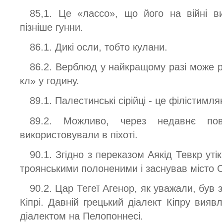
85,1. Це «лассо», що його на війні в
пізніше гунни.
86.1. Дикі осли, тобто кулани.
86.2. Верблюд у найкращому разі може р
кл» у годину.
89.1. Палестинські сірійці - це філістимля
89.2. Можливо, через недавнє по
використовували в піхоті.
90.1. Згідно з переказом Аякід Тевкр утік
троянськими полоненими і заснував місто С
90.2. Цар Тегеї Агенор, як уважали, був
Кіпрі. Давній грецький діалект Кіпру виявл
діалектом на Пелопоннесі.