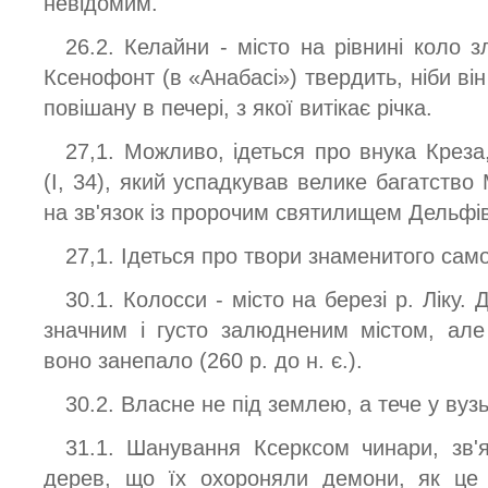
невідомим.
26.2. Келайни - місто на рівнині коло з
Ксенофонт (в «Анабасі») твердить, ніби він
повішану в печері, з якої витікає річка.
27,1. Можливо, ідеться про внука Креза
(І, 34), який успадкував велике багатство 
на зв'язок із пророчим святилищем Дельфі
27,1. Ідеться про твори знаменитого сам
30.1. Колосси - місто на березі р. Ліку. 
значним і густо залюдненим містом, але
воно занепало (260 р. до н. є.).
30.2. Власне не під землею, а тече у вузь
31.1. Шанування Ксерксом чинари, зв'
дерев, що їх охороняли демони, як це 