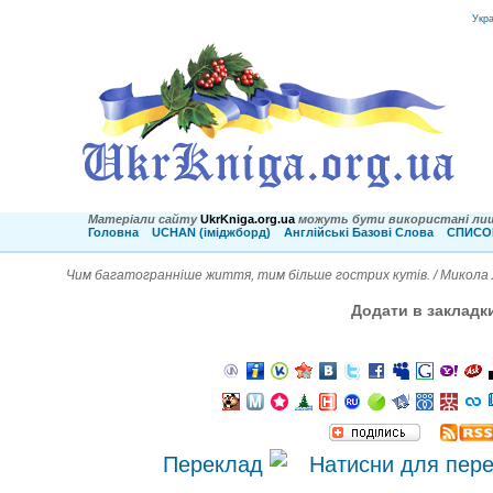
Укр
Матеріали сайту
UkrKniga.org.ua
можуть бути використані лиш
Головна
UCHAN (іміджборд)
Англійські Базові Слова
СПИСОК
Чим багатогранніше життя, тим більше гострих кутів. / Микола
Додати в закладк
Переклад