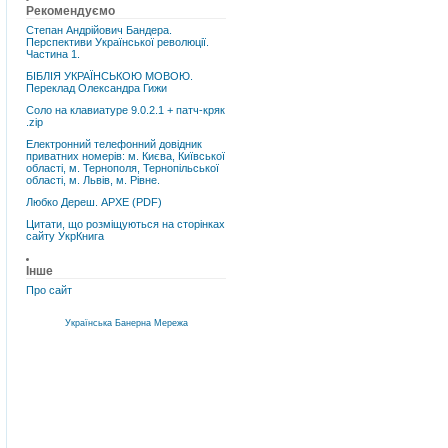
Рекомендуємо
Степан Андрійович Бандера.
Перспективи Української революції.
Частина 1.
БІБЛІЯ УКРАЇНСЬКОЮ МОВОЮ.
Переклад Олександра Гижи
Соло на клавиатуре 9.0.2.1 + патч-кряк
.zip
Електронний телефонний довідник
приватних номерів: м. Києва, Київської
області, м. Тернополя, Тернопільської
області, м. Львів, м. Рівне.
Любко Дереш. АРХЕ (PDF)
Цитати, що розміщуються на сторінках
сайту УкрКнига
Інше
Про сайт
Українська Банерна Мережа