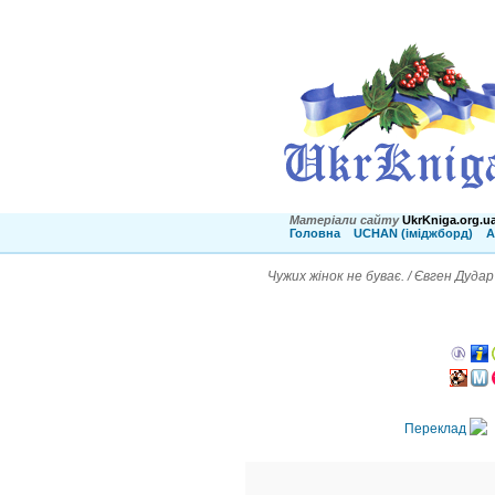
Матеріали сайту
UkrKniga.org.u
Головна
UCHAN (іміджборд)
А
Чужих жінок не буває. / Євген Дудар
Переклад