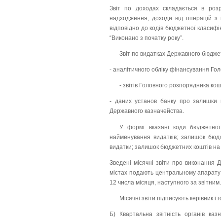
Звіт по доходах складається в розр
надходження, доходи від операцій з к
відповідно до кодів бюджетної класифік
“Виконано з початку року”.
Звіт по видатках Державного бюдже
- аналітичного обліку фінансування Гол
- звітів Головного розпорядника кош
- даних установ банку про залишки 
Державного казначейства.
У формі вказані коди бюджетної 
найменування видатків; залишок бюдж
видатки; залишок бюджетних коштів на к
Зведені місячні звіти про виконання 
містах подають центральному апарату 
12 числа місяця, наступного за звітним.
Місячні звіти підписують керівник і
Б) Квартальна звітність органів ка