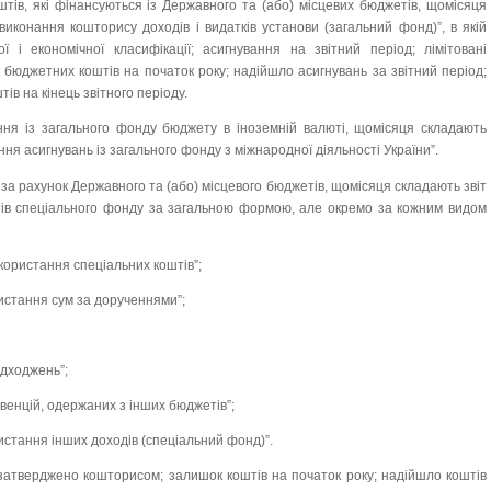
штів, які фінансуються із Державного та (або) місцевих бюджетів, щомісяця
конання кошторису доходів і видатків установи (загальний фонд)”, в якій
ої і економічної класифікації; асигнування на звітний період; лімітовані
 бюджетних коштів на початок року; надійшло асигнувань за звітний період;
ів на кінець звітного періоду.
ня із загального фонду бюджету в іноземній валюті, щомісяця складають
ня асигнувань із загального фонду з міжнародної діяльності України”.
 за рахунок Державного та (або) місцевого бюджетів, щомісяця складають звіт
ів спеціального фонду за загальною формою, але окремо за кожним видом
икористання спеціальних коштів”;
ристання сум за дорученнями”;
адходжень”;
бвенцій, одержаних з інших бюджетів”;
истання інших доходів (спеціальний фонд)”.
затверджено кошторисом; залишок коштів на початок року; надійшло коштів