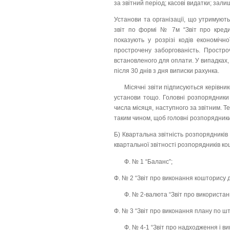
за звітний період; касові видатки; залиш
Установи та організації, що утримуют
звіт по формі № 7м “Звіт про кредит
показують у розрізі кодів економічної
прострочену заборгованість. Простро
встановленого для оплати. У випадках,
після 30 днів з дня виписки рахунка.
Місячні звіти підписуються керівник
установи тощо. Головні розпорядники 
числа місяця, наступного за звітним. Т
таким чином, щоб головні розпорядники
Б) Квартальна звітність розпорядників
квартальної звітності розпорядників ко
Ф. № 1 “Баланс”;
Ф. № 2 “Звіт про виконання кошторису д
Ф. № 2-валюта “Звіт про використанн
Ф. № 3 “Звіт про виконання плану по шт
Ф. № 4-1 “Звіт про надходження і в