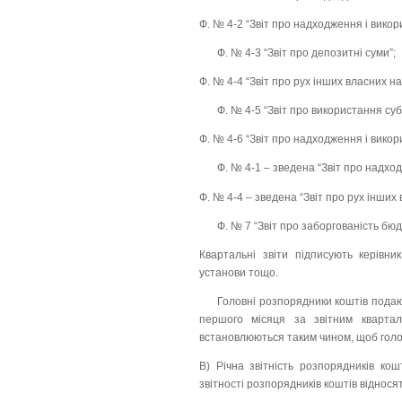
Ф. № 4-2 “Звіт про надходження і вико
Ф. № 4-3 “Звіт про депозитні суми”;
Ф. № 4-4 “Звіт про рух інших власних н
Ф. № 4-5 “Звіт про використання су
Ф. № 4-6 “Звіт про надходження і викор
Ф. № 4-1 – зведена “Звіт про надхо
Ф. № 4-4 – зведена “Звіт про рух інших
Ф. № 7 “Звіт про заборгованість бю
Квартальні звіти підписують керівник
установи тощо.
Головні розпорядники коштів подают
першого місяця за звітним квартал
встановлюються таким чином, щоб голо
В) Річна звітність розпорядників кош
звітності розпорядників коштів відносят