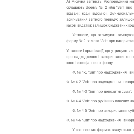
А) Місячна звітність. Розпорядники ко
складають форму № 2 мбд “Звіт про ви
вказані: коди відомчої, функціональн
асигнування звітного періоду; залишок
касові видатки; залишок бюджетних кошт
Установи, що отримують асигнуван
форму № 2-валюта “Звіт про використан
Установи і організації, що утримуються
про надходження і використання кошт
коштів спеціального фонду:
Ф. № 4-1 “Звіт про надходження і в
Ф. № 4-2 “Звіт про надходження і вико
Ф. № 4-3 “Звіт про депозитні суми”;
Ф. № 4-4 “Звіт про рух інших власних н
Ф. № 4-5 “Звіт про використання су
Ф. № 4-6 “Звіт про надходження і викор
У зазначених формах вказуються: 