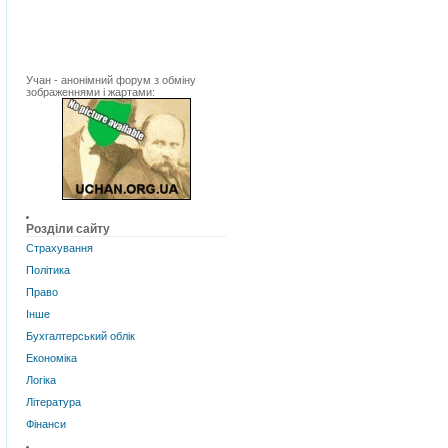
Учан - анонімний форум з обміну
зображеннями і жартами:
Розділи сайту
Страхування
Політика
Право
Інше
Бухгалтерський облік
Економіка
Логіка
Література
Фінанси