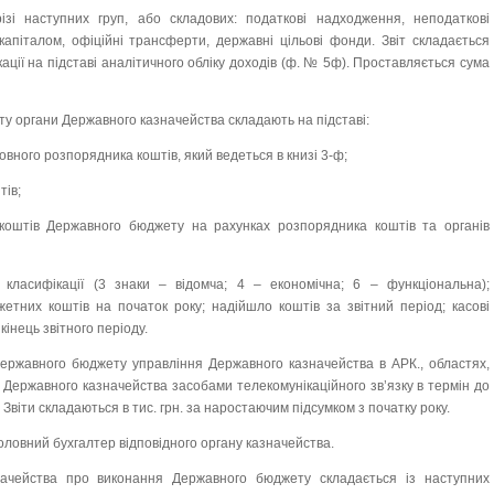
ізі наступних груп, або складових: податкові надходження, неподаткові
апіталом, офіційні трансферти, державні цільові фонди. Звіт складається
ації на підставі аналітичного обліку доходів (ф. № 5ф). Проставляється сума
ту органи Державного казначейства складають на підставі:
овного розпорядника коштів, який ведеться в книзі 3-ф;
тів;
коштів Державного бюджету на рахунках розпорядника коштів та органів
класифікації (3 знаки – відомча; 4 – економічна; 6 – функціональна);
етних коштів на початок року; надійшло коштів за звітний період; касові
інець звітного періоду.
Державного бюджету управління Державного казначейства в АРК., областях,
Державного казначейства засобами телекомунікаційного зв’язку в термін до
 Звіти складаються в тис. грн. за наростаючим підсумком з початку року.
 головний бухгалтер відповідного органу казначейства.
значейства про виконання Державного бюджету складається із наступних