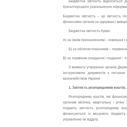
Бюджетна звітність відноситься д
бухгалтерського узагальнення інформац
Бюджетна звітність – це звітність го
фінансових органів за одержані і викор
Бюджетна звітність буває:
А) за своїм призначенням – зовнішня і 
Б) за обсягом показників – первинна
В) за терміном складання і подання – пе
З моменту утворення органів Держа
інструктивних документів з питання
казначейством України
1. Звітність розпорядників коштів
Розпорядники коштів, які фінансу
органам місячну, квартальну і річну 
подають звітність розпоряднику кош
фінансуються із місцевого бюджету,
управлінню чи відділу.