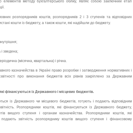
о елементів методу бухгалтерського обліку, являє собою заключний етап
ії.
ловних розпорядників коштів, розпорядників 2 і 3 ступенів та відповідних
истані кошти із бюджету, а також кошти, які надійшли до бюджету.
внутрішня;
 і зведена;
ріодична (місячна, квартальна) і річна.
вного казначейства в Україні право розробки і затвердження нормативних і
 звітності про виконання бюджетів всіх рівнів закріплено за Державним
, які фінансуються із Державного і місцевих бюджетів.
ються із Державного чи місцевого бюджетів, готують і подають відповідним
звітність. Розпорядники коштів, які фінансуються із Державного бюджету,
тів вищого ступеня і органам казначейства. Розпорядники коштів, які
 подають звітність розпоряднику коштів вищого ступеня і фінансовому