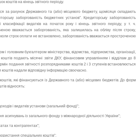
ок коштів на кінець звітного періоду.
ься за рахунок Державного та (або) місцевого бюджету, щомісяця складають
орську заборгованість бюджетних установ”. Кредиторську заборгованість
 класифікації видатків на початок року і кінець звітного періоду, у т. ч.
ченою вважається заборгованість, яка залишилась на обліку після строку,
 коли строк оплати не встановлено, заборгованість вважається простроченою
ом і головним бухгалтером міністерства, відомства, підприємства, організації,
коштів подають місячні звіти ДКУ, фінансовим управлінням і відділам до 8
ермін подання звітності розпорядниками коштів 2 і 3 ступенів встановлюється
 коштів надали відповідну інформацію своєчасно.
 коштів, які фінансуються із Державного та (або) місцевих бюджетів. До форм
штів відносять:
оходів і видатків установи (загальний фонд)”;
я асигнувань із загального фонду з міжнародної діяльності України”;
атах та контрагентах”;
икористання спеціальних коштів”;