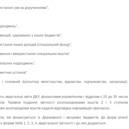
ристання сум за дорученнями”;
адходжень”;
бвенцій, одержаних з інших бюджетів”;
истання інших доходів (спеціальний фонд)”;
дження і використання спеціальних коштів”;
 власних надходжень”;
джетних установ”.
 і головний бухгалтер міністерства, відомства, підприємства, організації,
ь квартальні звіти ДКУ, фінансовим управлінням і відділам з 20 до 30 числа
ом. Терміни подання звітності розпорядниками коштів 2 і 3 ступенів
вні розпорядники коштів надали відповідну інформацію своєчасно.
тів, які фінансуються із Державного і місцевих бюджетів. До форм річної
ь форми №№ 1, 2, 3, 4, квартальної звітності і до них додаються: