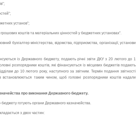
в”;
остей”;
джетних установ”;
и грошових коштів та матеріальних цінностей у бюджетних установах”.
оловний бухгалтер міністерства, відомства, підприємства, організації, установи
ансуються із Державного бюджету, подають річні звіти ДКУ з 20 лютого до 1
Головні розпорядники коштів, які фінансуються із місцевих бюджетів подають
відділам до 10 лютого року, наступного за звітним. Термін подання звітності
ів встановлюються таким чином, щоб головні розпорядники коштів надали
казначейства про виконання Державного бюджету.
о бюджету готують органи Державного казначейства.
складається з двох частин: