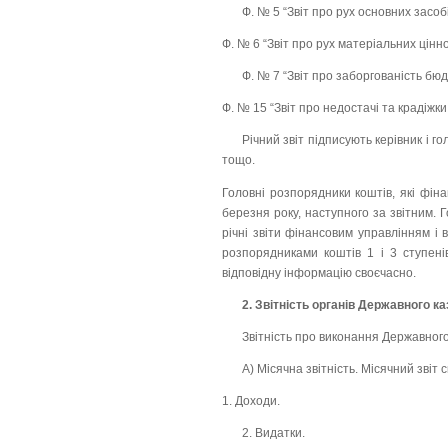
Ф. № 5 “Звіт про рух основних засобі
Ф. № 6 “Звіт про рух матеріальних цінн
Ф. № 7 “Звіт про заборгованість бю
Ф. № 15 “Звіт про недостачі та крадіжк
Річний звіт підписують керівник і г
тощо.
Головні розпорядники коштів, які фін
березня року, наступного за звітним. 
річні звіти фінансовим управлінням і 
розпорядниками коштів 1 і 3 ступен
відповідну інформацію своєчасно.
2. Звітність органів Державного 
Звітність про виконання Державног
А) Місячна звітність. Місячний звіт 
1. Доходи.
2. Видатки.