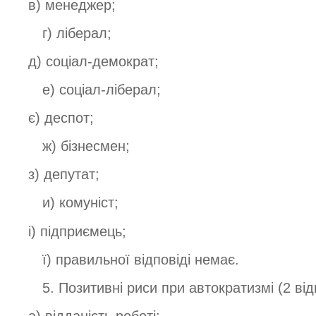
в) менеджер;
г) ліберал;
д) соціал-демократ;
е) соціал-ліберал;
є) деспот;
ж) бізнесмен;
з) депутат;
и) комуніст;
і) підприємець;
ї) правильної відповіді немає.
5. Позитивні риси при автократизмі (2 відп
а) відданість роботі;