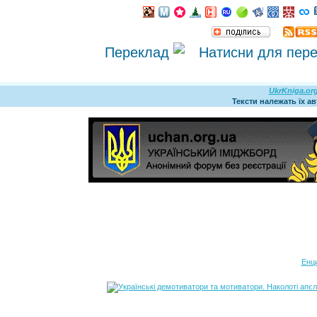
Переклад
UkrKniga.or
Тексти належать їх а
Енц