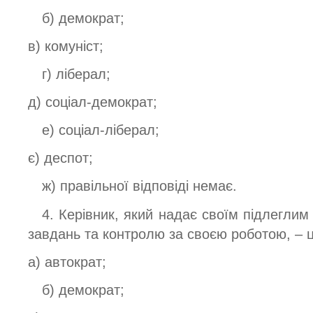
б) демократ;
в) комуніст;
г) ліберал;
д) соціал-демократ;
е) соціал-ліберал;
є) деспот;
ж) правільної відповіді немає.
4. Керівник, який надає своїм підлегли
завдань та контролю за своєю роботою, – ц
а) автократ;
б) демократ;