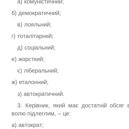
а) комуністичний;
б) демократичний;
в) лояльний;
г) тоталітарний;
д) соціальний;
е) жорсткий;
є) ліберальний;
ж) еталонний;
з) автократичний.
3. Керівник, який має достатній обсяг
волю підлеглим, – це:
а) автократ;