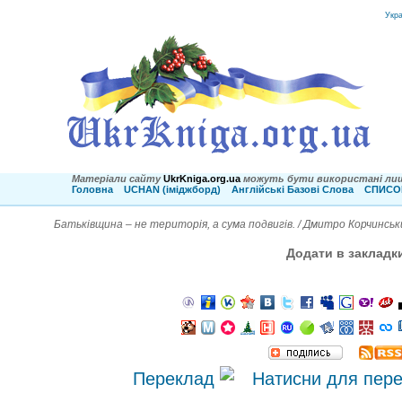
Укр
Матеріали сайту
UkrKniga.org.ua
можуть бути використані лиш
Головна
UCHAN (іміджборд)
Англійські Базові Слова
СПИСОК
Батьківщина – не територія, а сума подвигів. / Дмитро Корчинськ
Додати в закладк
Переклад