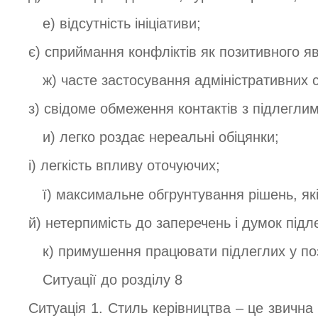
е) відсутність ініціативи;
є) сприймання конфліктів як позитивного я
ж) часте застосування адміністративних 
з) свідоме обмеження контактів з підлеглим
и) легко роздає нереальні обіцянки;
і) легкість впливу оточуючих;
ї) максимальне обгрунтування рішень, як
й) нетерпимість до заперечень і думок підл
к) примушення працювати підлеглих у по
Ситуації до розділу 8
Ситуація 1. Стиль керівництва – це звична