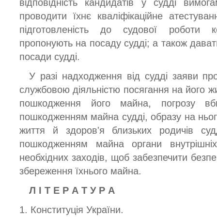
відповідність кандидатів у судді вимог
проводити їхнє кваліфікаційне атестува
підготовленість до судової роботи к
пропонують на посаду судді; а також дават
посади судді.
У разі надходження від судді заяви про
службовою діяльністю посягання на його жи
пошкодження його майна, погрозу вб
пошкодженням майна судді, образу на ньог
життя й здоров'я близьких родичів суд
пошкодженням майна органи внутрішніх
необхідних заходів, щоб забезпечити безпеку
збереження їхнього майна.
Л І Т Е Р А Т У Р А
1. Конституція України.