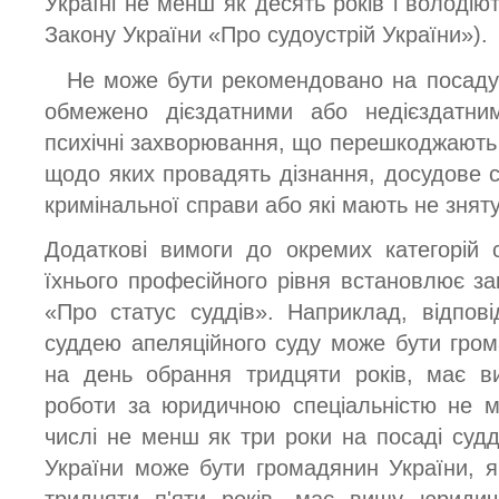
Україні не менш як десять років і володі
Закону України «Про судоустрій України»).
Не може бути рекомендовано на посаду 
обмежено дієздатними або недієздатним
психічні захворювання, що перешкоджають 
щодо яких провадять дізнання, досудове с
кримінальної справи або які мають не зняту
Додаткові вимоги до окремих категорій 
їхнього професійного рівня встановлює за
«Про статус суддів». Наприклад, відпов
суддею апеляційного суду може бути гром
на день обрання тридцяти років, має в
роботи за юридичною спеціальністю не м
числі не менш як три роки на посаді суд
України може бути громадянин України, 
тридцяти п'яти років, має вищу юридич