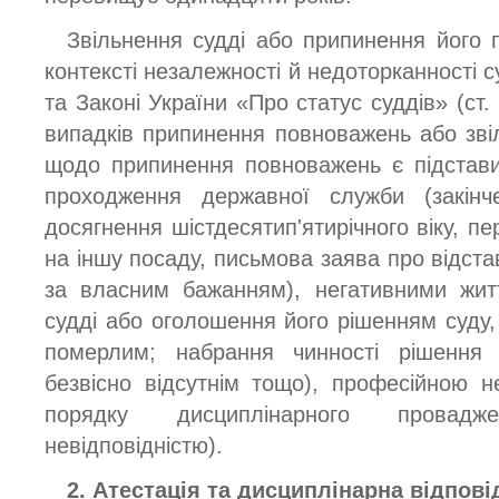
Звільнення судді або припинення його 
контексті незалежності й недоторканності су
та Законі України «Про статус суддів» (ст.
випадків припинення повноважень або зві
щодо припинення повноважень є підстави
проходження державної служби (закінч
досягнення шістдесятип'ятирічного віку, п
на іншу посаду, письмова заява про відста
за власним бажанням), негативними жит
судді або оголошення його рішенням суду,
померлим; набрання чинності рішення
безвісно відсутнім тощо), професійною н
порядку дисциплінарного провад
невідповідністю).
2. Атестація та дисциплінарна відпові