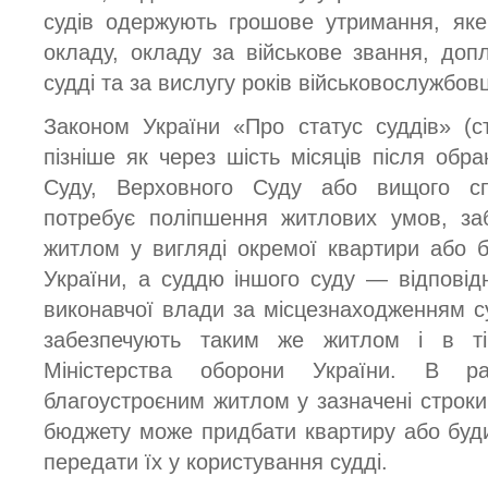
судів одержують грошове утримання, яке
окладу, окладу за військове звання, допл
судді та за вислугу років військовослужбов
Законом України «Про статус суддів» (с
пізніше як через шість місяців після обр
Суду, Верховного Суду або вищого спе
потребує поліпшення житлових умов, за
житлом у вигляді окремої квартири або б
України, а суддю іншого суду — відповідн
виконавчої влади за місцезнаходженням су
забезпечують таким же житлом і в ті
Міністерства оборони України. В ра
благоустроєним житлом у зазначені строки
бюджету може придбати квартиру або буд
передати їх у користування судді.