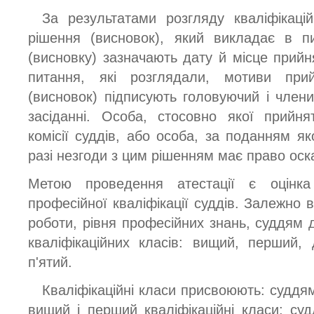
За результатами розгляду кваліфікацій
рішення (висновок), який викладає в п
(висновку) зазначають дату й місце прийня
питання, які розглядали, мотиви при
(висновок) підписують головуючий і члени 
засіданні. Особа, стосовно якої прийня
комісії суддів, або особа, за поданням я
разі незгоди з цим рішенням має право оск
Метою проведення атестації є оцінк
професійної кваліфікації суддів. Залежно в
роботи, рівня професійних знань, суддям 
кваліфікаційних класів: вищий, перший, д
п'ятий.
Кваліфікаційні класи присвоюють: суддя
вищий і перший кваліфікаційні класи; су