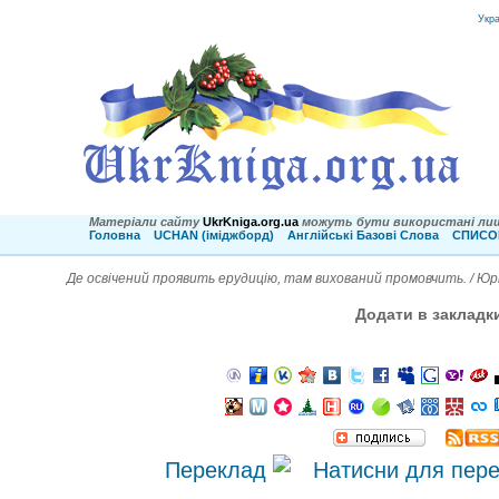
Укр
Матеріали сайту
UkrKniga.org.ua
можуть бути використані лиш
Головна
UCHAN (іміджборд)
Англійські Базові Слова
СПИСОК
Де освічений проявить ерудицію, там вихований промовчить. / Юр
Додати в закладк
Переклад