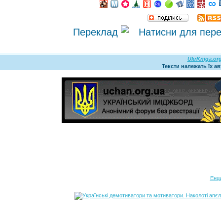
Переклад
UkrKniga.or
Тексти належать їх а
Енц