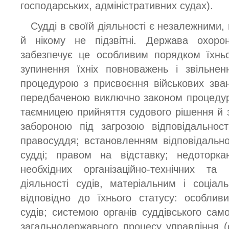
господарських, адміністративних судах).
Судді в своїй діяльності є незалежними,
й нікому не підзвітні. Держава охорон
забезпечує це особливим порядком їхньо
зупинення їхніх повноважень і звільне
процедурою з присвоєння військових зван
передбаченою виключно законом процедур
таємницею прийняття судового рішення й 
забороною під загрозою відповідальност
правосуддя; встановленням відповідально
судді; правом на відставку; недоторка
необхідних організаційно-технічних т
діяльності судів, матеріальним і соціа
відповідно до їхнього статусу: особли
судів; системою органів суддівського сам
загальнодержавного процесу управління (