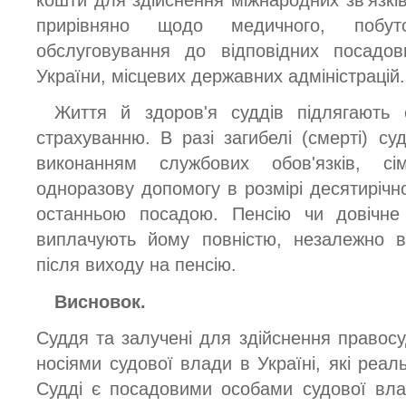
кошти для здійснення міжнародних зв'язків.
прирівняно щодо медичного, побут
обслуговування до відповідних посадови
України, місцевих державних адміністрацій.
Життя й здоров'я суддів підлягають 
страхуванню. В разі загибелі (смерті) су
виконанням службових обов'язків, сі
одноразову допомогу в розмірі десятирічн
останньою посадою. Пенсію чи довічне
виплачують йому повністю, незалежно ві
після виходу на пенсію.
Висновок.
Суддя та залучені для здійснення правос
носіями судової влади в Україні, які реа
Судді є посадовими особами судової вла