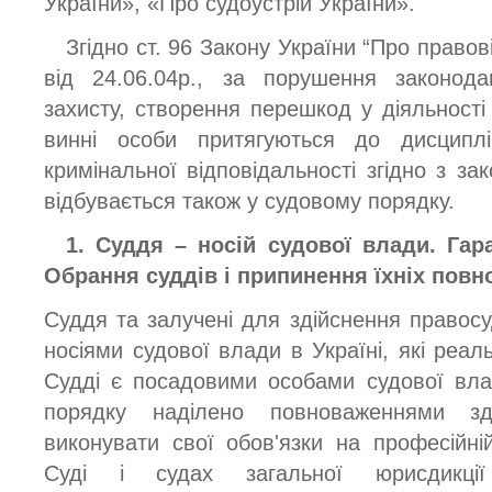
України», «Про судоустрій України».
Згідно ст. 96 Закону України “Про правов
від 24.06.04р., за порушення законода
захисту, створення перешкод у діяльності
винні особи притягуються до дисциплін
кримінальної відповідальності згідно з за
відбувається також у судовому порядку.
1. Суддя – носій судової влади. Гара
Обрання суддів і припинення їхніх пов
Суддя та залучені для здійснення правос
носіями судової влади в Україні, які реа
Судді є посадовими особами судової вла
порядку наділено повноваженнями зд
виконувати свої обов'язки на професійні
Суді і судах загальної юрисдикції 