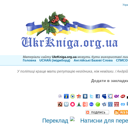
Укр
Матеріали сайту
UkrKniga.org.ua
можуть бути використані лиш
Головна
UCHAN (іміджборд)
Англійські Базові Слова
СПИСОК
У політиці краще мати репутацію негідника, ніж невдахи. / Андрі
Додати в закладк
Переклад