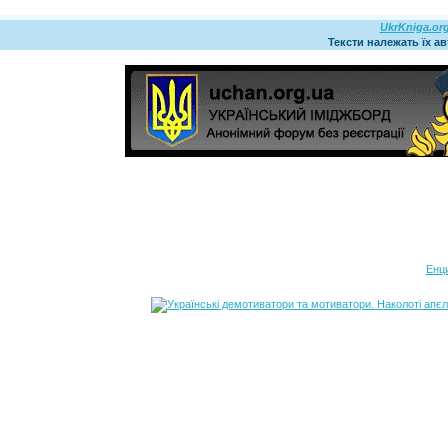
UkrKniga.or
Тексти належать їх а
Енц