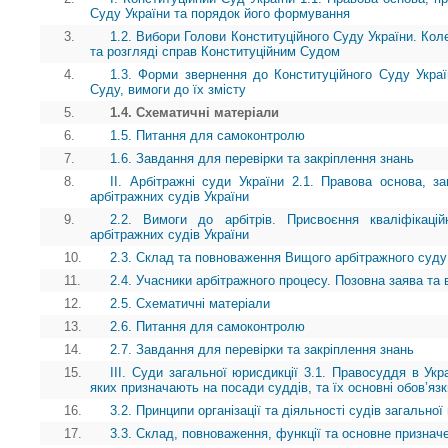
Суду України та порядок його формування
3.
1.2. Вибори Голови Конституційного Суду України. Коле
та розгляді справ Конституційним Судом
4.
1.3. Форми звернення до Конституційного Суду Украї
Суду, вимоги до їх змісту
5.
1.4. Схематичні матеріали
6.
1.5. Питання для самоконтролю
7.
1.6. Завдання для перевірки та закріплення знань
8.
ІІ. Арбітражні суди України 2.1. Правова основа, з
арбітражних судів України
9.
2.2. Вимоги до арбітрів. Присвоєння кваліфікаці
арбітражних судів України
10.
2.3. Склад та повноваження Вищого арбітражного суду
11.
2.4. Учасники арбітражного процесу. Позовна заява та в
12.
2.5. Схематичні матеріали
13.
2.6. Питання для самоконтролю
14.
2.7. Завдання для перевірки та закріплення знань
15.
ІІІ. Суди загальної юрисдикції 3.1. Правосуддя в Укра
яких призначають на посади суддів, та їх основні обов’язк
16.
3.2. Принципи організації та діяльності судів загальної
17.
3.3. Склад, повноваження, функції та основне признач