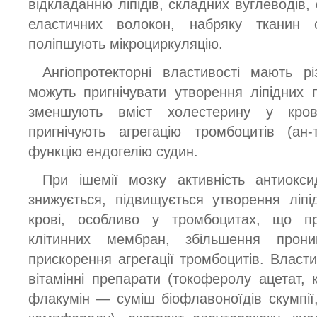
відкладанню ліпідів, складних вуглеводів, 
еластичних волокон, набряку тканин 
поліпшують мікроциркуляцію.
Ангіопротекторні властивості мають різ
можуть пригнічувати утворення ліпідних п
зменшують вміст холестерину у крові (
пригнічують агрегацію тромбоцитів (ан-
функцію ендогелію судин.
При ішемії мозку активність антиокси
знижується, підвищується утворення ліпі
крові, особливо у тромбоцитах, що п
клітинних мембран, збільшення проник
прискорення агрегації тромбоцитів. Власт
вітамінні препарати (токоферолу ацетат, 
флакумін — суміш біофлавоноїдів скумпії,