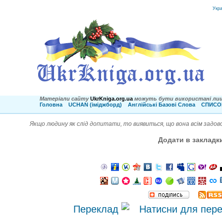
Укр
Матеріали сайту
UkrKniga.org.ua
можуть бути використані лиш
Головна
UCHAN (іміджборд)
Англійські Базові Слова
СПИСОК
Якщо людину як слід допитати, то виявиться, що вона всім задов
Додати в закладк
Переклад