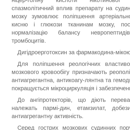
спазмолітичний вплив препарату на суди
мозку зумовлює поліпшення артеріально
кисню і глюкози тканинам мозку, поси
нормалізацію балансу невропептиді
тромбоцитів.
Дигідроерготоксин за фармакодина-мікою 
Для поліпшення реологічних властиво
мозкового кровообігу призначають реополі
антиагрегантна, антикоагу-лянтна та гемоди
покращується мікроциркуляція і забезпечен
До ангіпротекторів, що діють перев
належать пармі-дин, етамзилат, добе
антиагрегантну активність.
Серед гострих мозкових судинних пор