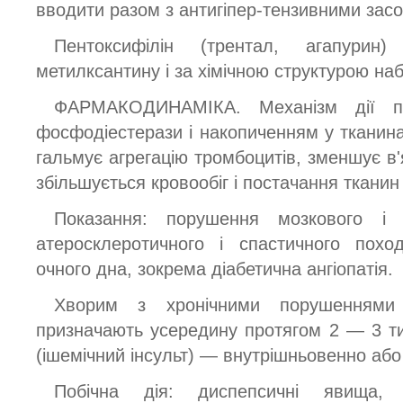
вводити разом з антигіпер-тензивними зас
Пентоксифілін (трентал, агапурин
метилксантину і за хімічною структурою на
ФАРМАКОДИНАМІКА. Механізм дії по
фосфодіестерази і накопиченням у ткани
гальмує агрегацію тромбоцитів, зменшує в'я
збільшується кровообіг і постачання тканин
Показання: порушення мозкового і п
атеросклеротичного і спастичного похо
очного дна, зокрема діабетична ангіопатія.
Хворим з хронічними порушеннями к
призначають усередину протягом 2 — 3 тиж
(ішемічний інсульт) — внутрішньовенно або
Побічна дія: диспепсичні явища,