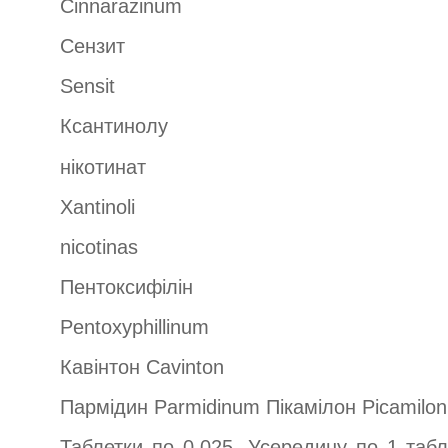
Cinnarazinum
Сензит
Sensit
Ксантинолу
нікотинат
Xantinoli
nicotinas
Пентоксифілін
Pentoxyphillinum
Кавінтон Cavinton
Пармідин Parmidinum Пікамілон Picamilo
Таблетки по 0,025. Усередину по 1 таб