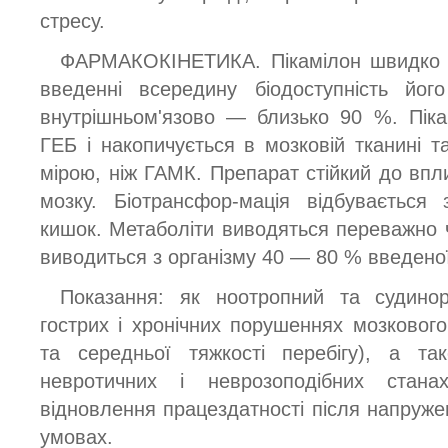
стресу.
ФАРМАКОКІНЕТИКА. Пікамілон швидко а
введенні всередину біодоступність йо
внутрішньом'язово — близько 90 %. Піка
ГЕБ і накопичується в мозковій тканині т
мірою, ніж ГАМК. Препарат стійкий до впли
мозку. Біотрансфор-мація відбувається
кишок. Метаболіти виводяться переважно ч
виводиться з організму 40 — 80 % введеної
Показання: як ноотропний та судино
гострих і хронічних порушеннях мозкового к
та середньої тяжкості перебігу), а та
невротичних і неврозоподібних станах
відновлення працездатності після напруже
умовах.