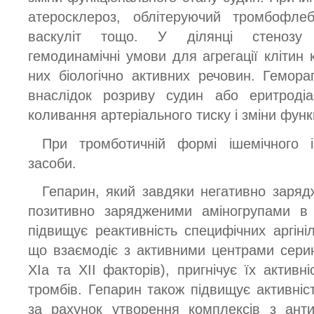
атеросклероз, облітеруючий тромбофлебі
васкуліт тощо. У ділянці стенозу 
гемодинамічні умови для агрегації клітин 
них біологічно активних речовин. Гемораг
внаслідок розриву судин або еритродіа
коливання артеріального тиску і зміни функ
При тромботичній формі ішемічного і
засоби.
Гепарин, який завдяки негативно заряд
позитивно зарядженими аміногрупами в м
підвищує реактивність специфічних аргініл
що взаємодіє з активними центрами серин
ХІа та XII факторів), пригнічує їх активн
тромбів. Гепарин також підвищує активніс
за рахунок утворення комплексів з ант