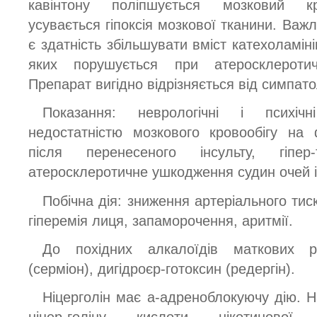
кавінтону поліпшується мозковий кро
усувається гіпоксія мозкової тканини. Важ
є здатність збільшувати вміст катехоламіні
яких порушується при атеросклероти
Препарат вигідно відрізняється від симпатол
Показання: неврологічні і психіч
недостатністю мозкового кровообігу на 
після перенесеного інсульту, гіпер-
атеросклеротичне ушкодження судин очей і 
Побічна дія: зниження артеріального тиску
гіперемія лиця, запаморочення, аритмії.
До похідних алкалоїдів маткових рі
(серміон), дигідроєр-готоксин (редергін).
Ніцерголін має а-адреноблокуючу дію. На
ніцер-голіну кислоти нікотинової