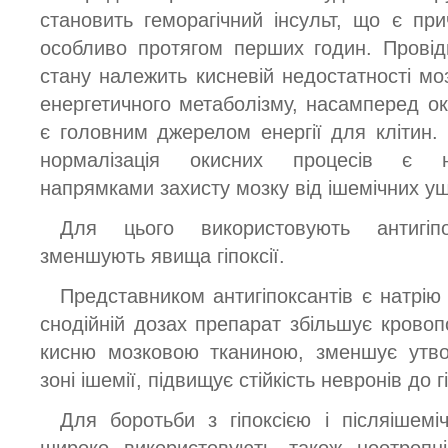
становить геморагічний інсульт, що є при
особливо протягом перших годин. Провід
стану належить кисневій недостатності мо
енергетичного метаболізму, насамперед 
є головним джерелом енергії для клітин. 
нормалізація окисних процесів є н
напрямками захисту мозку від ішемічних у
Для цього використовують антигіп
зменшують явища гіпоксії.
Представником антигіпоксантів є натрію 
снодійній дозах препарат збільшує кровоп
кисню мозковою тканиною, зменшує утво
зоні ішемії, підвищує стійкість невронів до гі
Для боротьби з гіпоксією і післяішем