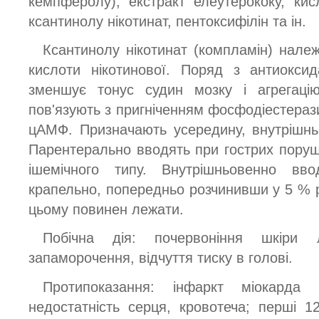
кемпферолу), екстракт елеутерококу, кисл
ксантинолу нікотинат, пентоксифілін та ін.
Ксантинолу нікотинат (компламін) належ
кислоти нікотинової. Поряд з антиокси
зменшує тонус судин мозку і агрегаці
пов'язують з пригніченням фосфодіестераз
цАМФ. Призначають усередину, внутрішнь
Парентерально вводять при гострих поруш
ішемічного типу. Внутрішньовенно вв
крапельно, попередньо розчинивши у 5 % р
цьому повинен лежати.
Побічна дія: почервоніння шкіри 
запаморочення, відчуття тиску в голові.
Протипоказання: інфаркт міокарда 
недостатність серця, кровотеча; перші 12