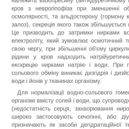
належить вазопресину (антидіуретичному 
кров з неврогіпофіза при зменшенні об
осмолярності, та альдостерону (гормону 
залоз), секреція якого також збільшується 
Це призводить до затримки нирками в
електроліту, який зумовлює осмотичний ти
свою чергу, при збільшенні об'єму циркул
рідини у кров надходить натрійуретичн
екскрецію нирками натрію і води. При п
сольового обміну виникає дизгідрія і дизйо
води і йонів у тканинах організму.
Для нормалізації водно-сольового гоме
організмі вмісту солей і води, що супрово
(недостатність серця, захворювання нирок,
широко застосовують сечогінні, або діу
призначають як засоби дегідратаційної т