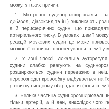
мозку, з таких причин:
1. Міотропні судинорозширювальні за
дибазол, діазоксид та ін.) викликають роз
а й периферичних судин, що призводят
артеріального тиску. В умовах ішемії мозк
реакцій мозкових судин це може призвес
мозкової тканини і прогресування ішемії у м
2. У зоні гіпоксії локальна ауторегуля
судини слабко реагують на судинороз
розширюються судини переважно в неіше
перерозподіл кровообігу відбувається на ї
розвитку синдрому обкрадання (зони ішемії
3. Велика частина судинорозширювальни
тільки артерій, а й вен, внаслідок чого 