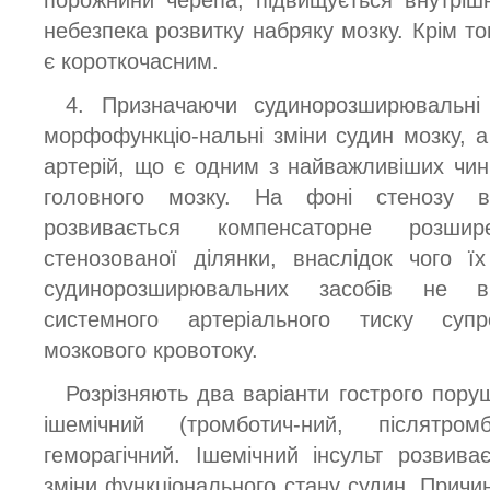
порожнини черепа, підвищується внутріш
небезпека розвитку набряку мозку. Крім т
є короткочасним.
4. Призначаючи судинорозширювальні 
морфофункціо-нальні зміни судин мозку, а
артерій, що є одним з найважливіших чин
головного мозку. На фоні стенозу вн
розвивається компенсаторне розши
стенозованої ділянки, внаслідок чого 
судинорозширювальних засобів не ві
системного артеріального тиску суп
мозкового кровотоку.
Розрізняють два варіанти гострого пору
ішемічний (тромботич-ний, післятром
геморагічний. Ішемічний інсульт розвива
зміни функціонального стану судин. Причи