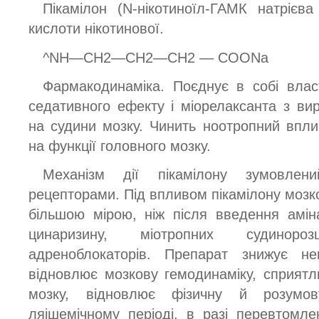
Пікамілон (N-нікотиноїл-ГАМК натрієв
кислоти нікотинової.
^NH—СН2—СН2—СН2 — COONa
Фармакодинаміка. Поєднує в собі власт
седативного ефекту і міорелаксанта з в
на судини мозку. Чинить ноотропний впл
на функції головного мозку.
Механізм дії пікамілону зумовле
рецепторами. Під впливом пікамілону мозк
більшою мірою, ніж після введення аміна
цинаризину, міотропних судинор
адреноблокаторів. Препарат знижує н
відновлює мозкову гемодинаміку, сприят
мозку, відновлює фізичну й розумов
ляішемічному періоді, в разі перевтомле