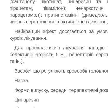
ксантинолу нікотинат, цинаризин та ін
пірацетам, пікамілон); ненаркотичні
парацетамол); протигістамінні (димедрол,
числі з серотоніновою активністю (диметон, 
Найкращий ефект досягається за умов
курсів лікування.
Для профілактики і лікування нападів 
селективні агоністи 5-НТ,-рецепторів серот
та ін.).
Засоби, що регулюють кровообіг головног
Назва.
Форми випуску, середні терапевтичні доз
Цинаризин