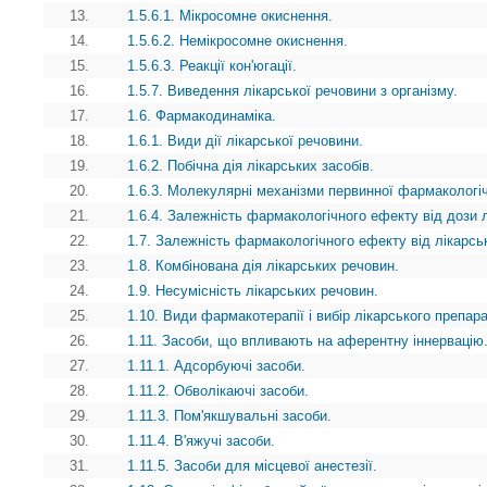
13.
1.5.6.1. Мікросомне окиснення.
14.
1.5.6.2. Немікросомне окиснення.
15.
1.5.6.3. Реакції кон'югації.
16.
1.5.7. Виведення лікарської речовини з організму.
17.
1.6. Фармакодинаміка.
18.
1.6.1. Види дії лікарської речовини.
19.
1.6.2. Побічна дія лікарських засобів.
20.
1.6.3. Молекулярні механізми первинної фармакологічн
21.
1.6.4. Залежність фармакологічного ефекту від дози 
22.
1.7. Залежність фармакологічного ефекту від лікарсь
23.
1.8. Комбінована дія лікарських речовин.
24.
1.9. Несумісність лікарських речовин.
25.
1.10. Види фармакотерапії і вибір лікарського препара
26.
1.11. Засоби, що впливають на аферентну іннервацію
27.
1.11.1. Адсорбуючі засоби.
28.
1.11.2. Обволікаючі засоби.
29.
1.11.3. Пом'якшувальні засоби.
30.
1.11.4. В'яжучі засоби.
31.
1.11.5. Засоби для місцевої анестезії.