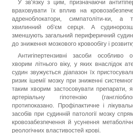
У зв'язку з цим, призначаючи антитіпер
враховувати їх вплив на кровозабезпеч
адреноблокатори, симпатоліти-ки, а 
хвилинний об'єм серця. А судинорозш
зменшують загальний периферичний судинн
до зниження мозкового кровообігу і розвит
Антигіпертензивні засоби особливо 
хворим літнього віку, у яких внаслідок ат
судин звужується діапазон їх пристосувал
ризик ішемії мозку при зниженні системног
таким хворим застосовувати препарати, я
артеріальну гіпотензію (гангліобло
протипоказано. Профілактичне і лікуваль
засобів при судинній патології мозку спр
кровозабезпечення й усунення метаболіч
реологічних властивостей крові.