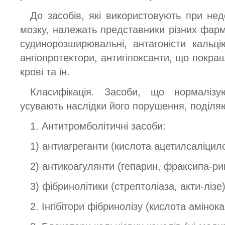
До засобів, які використовують при нед
мозку, належать представники різних фарма
судинорозширювальні, антагоністи кальцію
ангіопротектори, антигіпоксанти, що покращ
крові та ін.
Класифікація. Засоби, що нормалізу
усувають наслідки його порушення, поділяют
1. Антитромболітичні засоби:
1) антиагреганти (кислота ацетилсаліцил
2) антикоагулянти (гепарин, фраксипа-ри
3) фібринолітики (стрептоліаза, акти-лізе)
2. Інгібітори фібринолізу (кислота амінок