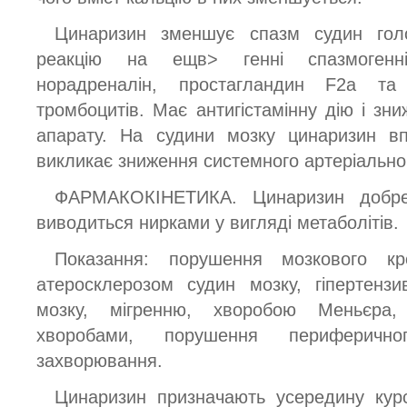
Цинаризин зменшує спазм судин голо
реакцію на ещв> генні спазмогенні 
норадреналін, простагландин F2a та 
тромбоцитів. Має антигістамінну дію і зн
апарату. На судини мозку цинаризин вп
викликає зниження системного артеріальног
ФАРМАКОКІНЕТИКА. Цинаризин добре
виводиться нирками у вигляді метаболітів.
Показання: порушення мозкового кро
атеросклерозом судин мозку, гіпертенз
мозку, мігренню, хворобою Меньєра,
хворобами, порушення периферичного
захворювання.
Цинаризин призначають усередину курс