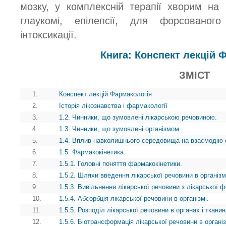
мозку, у комплексній терапії хворим на 
глаукомі, епілепсії, для форсованог
інтоксикації.
Книга: Конспект лекцій 
ЗМІСТ
1.
Конспект лекцій Фармакологія
2.
Історія лікознавства і фармакології
3.
1.2. Чинники, що зумовлені лікарською речовиною.
4.
1.3. Чинники, що зумовлені організмом
5.
1.4. Вплив навколишнього середовища на взаємодію ор
6.
1.5. Фармакокінетика.
7.
1.5.1. Головні поняття фармакокінетики.
8.
1.5.2. Шляхи введення лікарської речовини в організм
9.
1.5.3. Вивільнення лікарської речовини з лікарської 
10.
1.5.4. Абсорбція лікарської речовини в організмі.
11.
1.5.5. Розподіл лікарської речовини в органах і тканин
12.
1.5.6. Біотрансформація лікарської речовини в організ