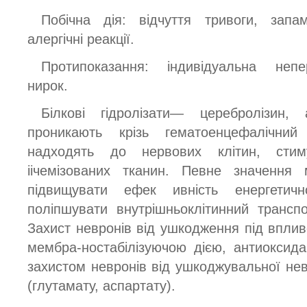
Побічна дія: відчуття тривоги, запа
алергічні реакції.
Протипоказання: індивідуальна непе
нирок.
Білкові гідролізати— церебролізин,
проникають крізь гематоенцефалічний
надходять до нервових клітин, стим
іічемізованих тканин. Певне значення 
підвищувати ефек ивність енергетич
поліпшувати внутрішньоклітинний транспо
Захист невронів від ушкодження під впливо
мембра-ностабілізуючою дією, антиоксид
захистом невронів від ушкоджувальної нев
(глутамату, аспартату).