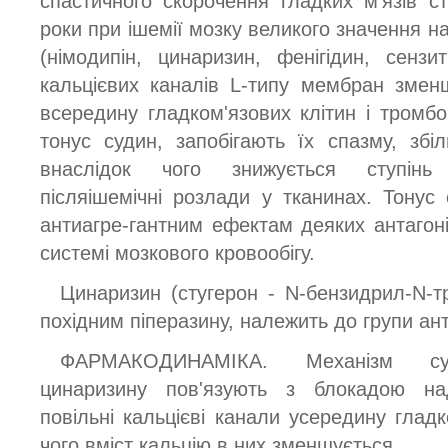
спастичного скорочення гладких м'язів ст
роки при ішемії мозку великого значення н
(німодипін, цинаризин, фенігідин, сензи
кальцієвих каналів L-типу мембран зме
всередину гладком'язових клітин і тромбо
тонус судин, запобігають їх спазму, збі
внаслідок чого знижується ступінь г
післяішемічні розлади у тканинах. Тонус 
антиагре-гантним ефектам деяких антагоні
системі мозкового кровообігу.
Цинаризин (стугерон - N-бензидрил-N-т
похідним піперазину, належить до групи ант
ФАРМАКОДИНАМІКА. Механізм суд
цинаризину пов'язують з блокадою на
повільні кальцієві канали усередину гладк
чого вміст кальцію в них зменшується.