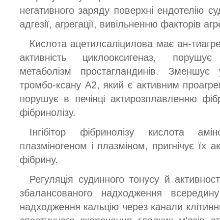
негативного заряду поверхні ендотелію суд
адгезії, агрегації, вивільненню факторів агре
Кислота ацетилсаліцилова має ан-тиагре
активність циклооксигеназ, порушує 
метаболізм простагландинів. Зменшує
тромбо-ксану А2, який є активним проагре
порушує в печінці актирозплавленню фіб
фібринолізу.
Інгібітор фібринолізу кислота амі
плазміногеном і плазміном, пригнічує їх ак
фібрину.
Регуляція судинного тонусу й активност
збалансованого надходження всередин
надходження кальцію через канали клітинн