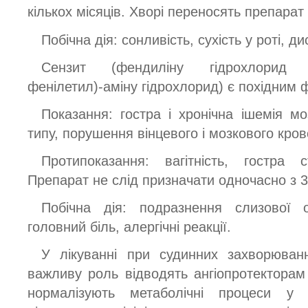
кількох місяців. Хворі переносять препарат
Побічна дія: сонливість, сухість у роті, д
Сензит (фендиліну гідрохлорид -N-(
фенілетил)-аміну гідрохлорид) є похідним ф
Показання: гостра і хронічна ішемія м
типу, порушення вінцевого і мозкового крово
Протипоказання: вагітність, гостра 
Препарат не слід призначати одночасно з 
Побічна дія: подразнення слизової 
головний біль, алергічні реакції.
У лікуванні при судинних захворюванн
важливу роль відводять ангіопротекторам
нормалізують метаболічні процеси у с