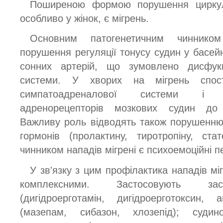
Поширеною формою порушення циркуляц
особливо у жінок, є мігрень.
Основним патогенетичним чиннико
порушення регуляції тонусу судин у басейн
сонних артерій, що зумовлено дисфук
системи. У хворих на мігрень спостер
симпатоадреналової системи і п
адренорецепторів мозкових судин до 
Важливу роль відводять також порушенню 
гормонів (пролактину, тиротропіну, ста
чинником нападів мігрені є психоемоційні 
У зв'язку з цим профілактика нападів мі
комплексними. Застосовують засо
(дигідроерготамін, дигідроерготоксин, а
(мазепам, сибазон, хлозепід); судино