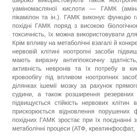
широко використовують також ноотропн
уаміномасляної кислоти — ГАМК (амінал
пікамілон та ін.). ГАМК виконує функцію 
похідні ГАМК поряд з високою біологічн
токсичність, їх можна використовувати для
Крім впливу на метаболічні взагалі й конкре
нервовій клітині ноотропні засоби підви
мають виразну антигіпоксичну здатніст
активність невронів та їх потребу в ки
кровообігу під впливом ноотропних засо
ділянках ішемії мозку за рахунок прямо
судини, а також розширення резервних к
підвищується стійкість нервових клітин в
прискорюється відновлення порушених ф
похідних ГАМК зростає при їх поєднанні
метаболічні процеси (АТФ, креатинфосфат, н