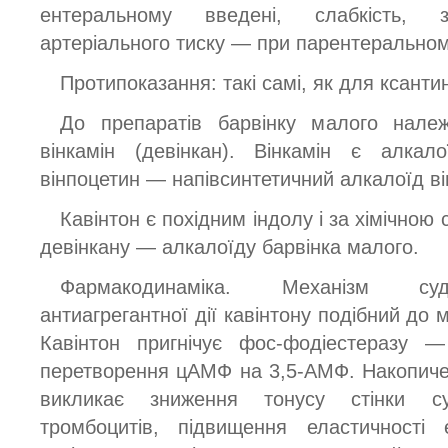
ентеральному введені, слабкість, з
артеріального тиску — при парентеральном
Протипоказання: такі самі, як для ксанти
До препаратів барвінку малого належи
вінкамін (девінкан). Вінкамін є алкал
вінпоцетин — напівсинтетичний алкалоїд ві
Кавінтон є похідним індолу і за хімічно
девінкану — алкалоїду барвінка малого.
Фармакодинаміка. Механізм суд
антиагрегантної дії кавінтону подібний до м
Кавінтон пригнічує фос-фодіестеразу —
перетворення цАМФ на 3,5-АМФ. Накопиче
викликає зниження тонусу стінки су
тромбоцитів, підвищення еластичності 