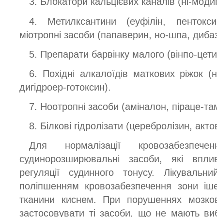
3. Блокатори кальцієвих каналів (ні-моди
4. Метилксантини (еуфілін, пентокси
міотропні засоби (папаверин, но-шпа, диба
5. Препарати барвінку малого (вінпо-цети
6. Похідні алкалоїдів маткових ріжок (н
дигідроер-готоксин).
7. Ноотропні засоби (аміналон, піраце-там
8. Білкові гідролізати (церебролізин, акто
Для нормалізації кровозабезпече
судинорозширювальні засоби, які впли
регуляції судинного тонусу. Лікувальн
поліпшенням кровозабезпечення зони іше
тканини киснем. При порушеннях мозков
застосовувати ті засоби, що не мають ви