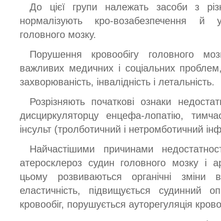
До цієї групи належать засоби з різ
нормалізують кро-возабезпечення й у
головного мозку.
Порушення кровообігу головного мо
важливих медичних і соціальних проблем
захворюваність, інвалідність і летальність.
Розрізняють початкові ознаки недостатн
дисциркуляторцу енцефа-лопатію, тимча
інсульт (тролботичний і нетромботичний інф
Найчастішими причинами недостатност
атеросклероз судин головного мозку і ар
цьому розвиваються органічні зміни 
еластичність, підвищується судинний о
кровообіг, порушується ауторегуляція крово