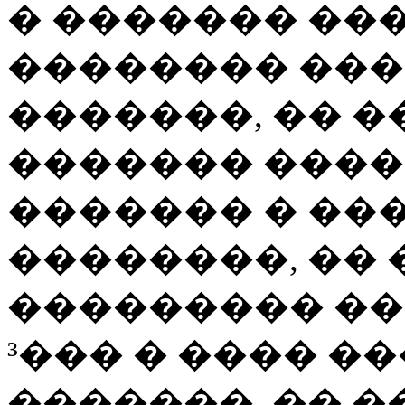
� ������� ���
�������� ��
�������, �� 
������� ����
������� � ���
��������, ��
��������� ��
³��� � ���� �
�������. �� �