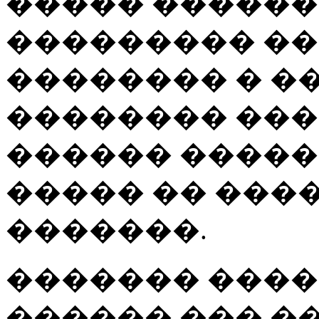
����� ������
��������� ��
�������� � �
�������� ����
������ �����
����� �� ���
�������.
������� ����
������ ��� ��