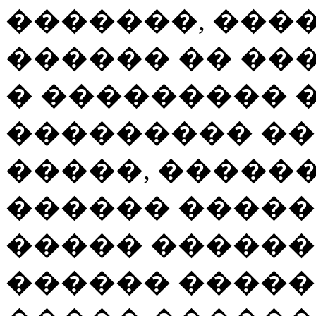
�������, ���
������ �� ��
� ��������� �
��������� ��
�����, �����
������ ������
����� �������
������ �����