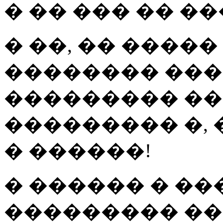
� �� ��� �� �
� ��, �� ����
�������� ���
��������� ��
��������� �, 
� ������!
� ������ � ��
��������� ��