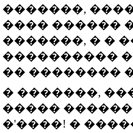
�������, ���
���� ������ � 
�������, � � 
���������� �
�� �������� 
� �������, ��
����� ������,
�'����! � ���