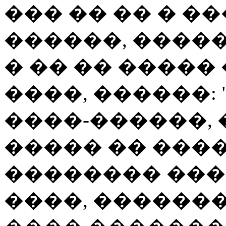
��� �� �� � �
������, �����
� �� �� �����
����, ������:
����-������, 
����� �� ����
�������� ���
����, �������