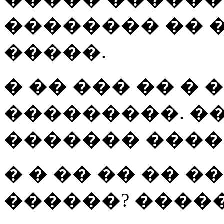
�������� �� 
�����.
� �� ��� �� � 
���������. �
������� ����
� � �� �� �� �
������? �����