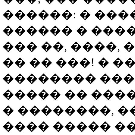
������: � ����
������ � ����
��� ��, ����, 
�� �� ���! � 
�������� ���
����� �� ����
� ��������, �
���� ����� �