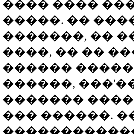
���� ���� ��
�����. �� ���
�������, �� �
����, �� �� �
������ �����
������, ���'�
������� �����
��� ������. �
������������