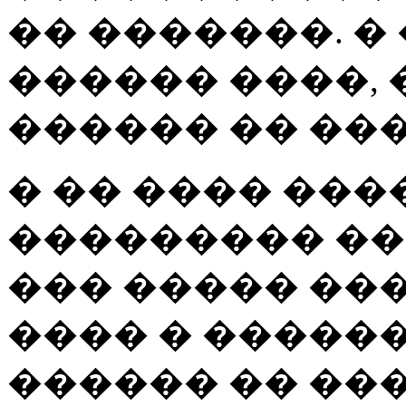
�� �������. � 
������ ����, 
������ �� ���
� �� ���� ���
��������� ��
��� ����� ����
���� � ������
������ �� ���