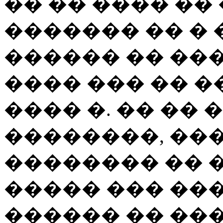
�� �� ���� ��
������� �� � 
������ �� ���
���� ��� �� ��
���� �. �� ��
��������, ��
�������� �� 
����� ��� ��
������ �� ���