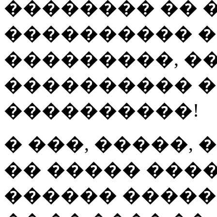
�������� �� �
���������� �
���������, ��
���������� �
����������!
� ���, �����, 
�� ����� ����
������ ������