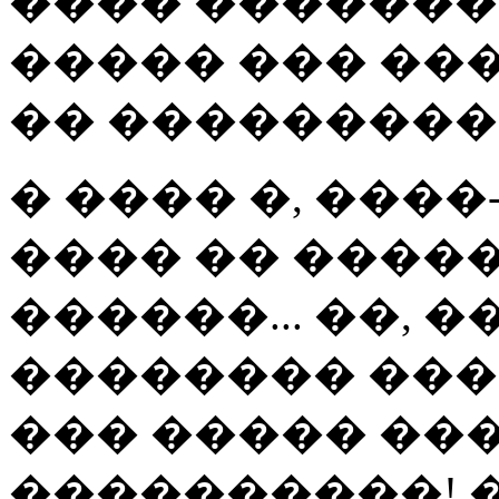
���� ������� 
����� ��� ��
�� ����������
� ���� �, ����
���� �� �����
������... ��, 
�������� ���'
��� ����� ���
����������! 