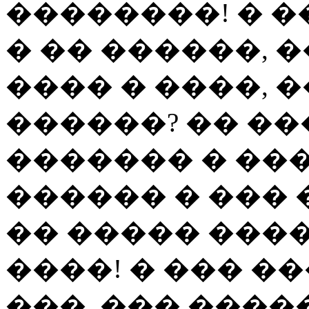
��������! � 
� �� ������, �
���� � ����, 
������? �� ��
������� � ���
������ � ��� 
�� ����� ����
����! � ��� ��
���, ��� ���