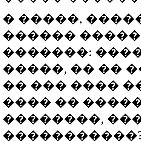
� �����, �����
������ �����
�������: �����
�����, �� �� 
�� ��� ���� �
���� �� ������
��������, ���
�����������?