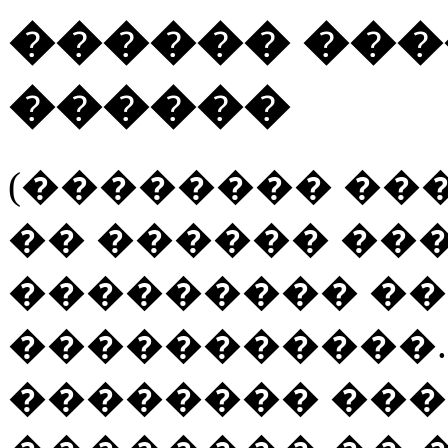
������ ���
������
(�������� ��
�� ������ ��
��������� �
�����������.
�������� ��