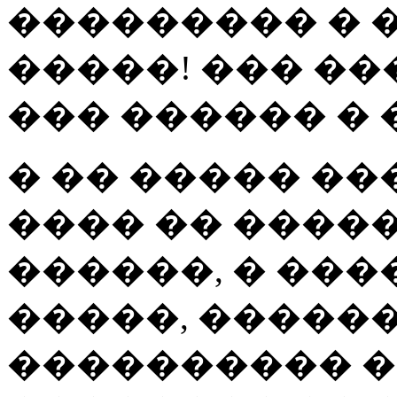
��������� � �
�����! ��� ��
��� ������ �
� �� ����� ��
���� �� �����
������, � ���
�����, ������
���������� �