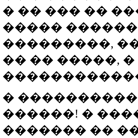
� �� ��� �� ���
����� �������
���������, �
�� �� �����, 
������������.
� ����������
������! � ��
������� �� ��