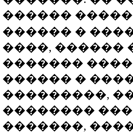
������ ������
������ � ���
����, ������ 
������� ����
������ � ����
���������, �
�������� ���
�������, ����