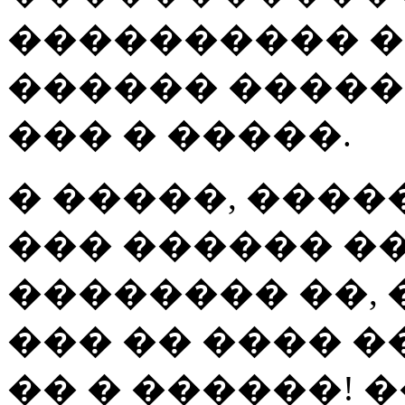
���������� �
������ �����
��� � �����.
� �����, ����
��� ������ �
�������� ��, 
��� �� ���� �
�� � ������! 