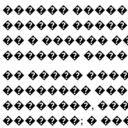
������ ����� 
������ �����
�� � ������ �
������� ����
�� ����� ���
�������� ���
��������, ��
�������; � ��