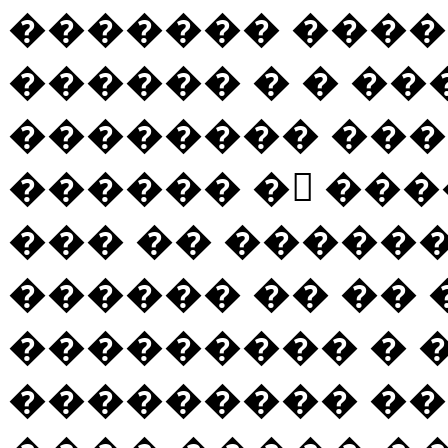
������� ����,
������ � � ��
�������� ���
������ �񳺿 ��
��� �� ������
������ �� �� 
��������� � 
��������� ��