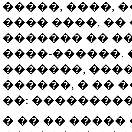
�����, ����, 
���� ����, ��
������� �� �
����-������. 
�������, ����
������, � �� 
��: ��������
� �� �� ����� 