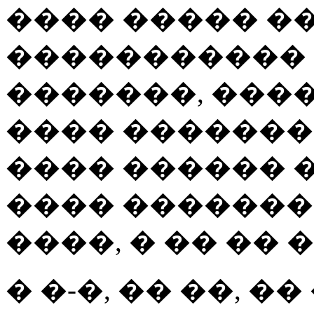
���� ����� ��
����������� 
�������, ���
���� ��������
���� ������ �
���� �������
����, � �� �� 
� �-�, �� ��, �