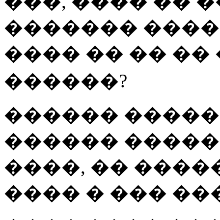
���, ���� �� �
������� ����
���� �� �� ��
������?
������ �����
������ �����
����, �� ����
���� � ��� ��