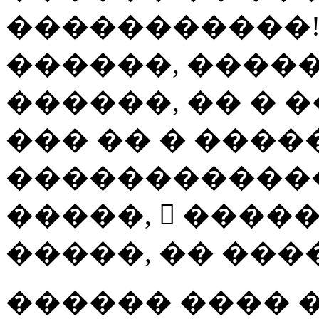
�����������!
������, �����
������, �� � 
��� �� � ����
������������
�����, 򳺿 ����
�����, �� ���
������ ���� 