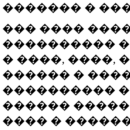
������� � ���
��� ���� ���
���������� �
� ����, ����, 
������ � ���
���������� �
������ �����
���� � ������