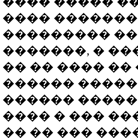
���� ����� �
���� �������
��������� ��
�������, � ��
�� �� ���� ��
������ ������
������ �����
���� � ��� ��
�� �� ��� ���