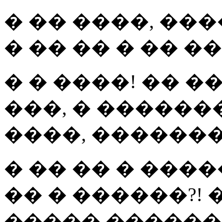
� �� ����, ���
� �� �� � �� 
� � ����! �� �
���, � ������
����, �������
� �� �� � ���
�� � ������?!
����� ������