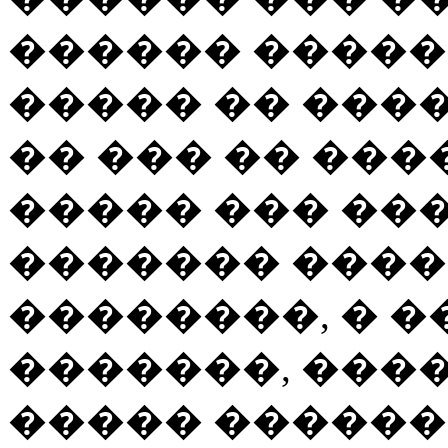
������ �����
����� �� ����
�� ��� �� ���
����� ��� ��
������� ����
��������, � �
�������, ����
����� �����