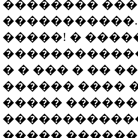
�������� ���
�����������. 
�����! � �����
������������:
� � ��� � �� 
������ ���� ��
����� ������,
�������������
����� ������