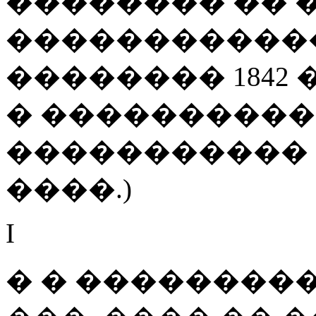
�������� �� 
������������
�������� 1842
� ����������
����������� �
����.)
I
� � ���������