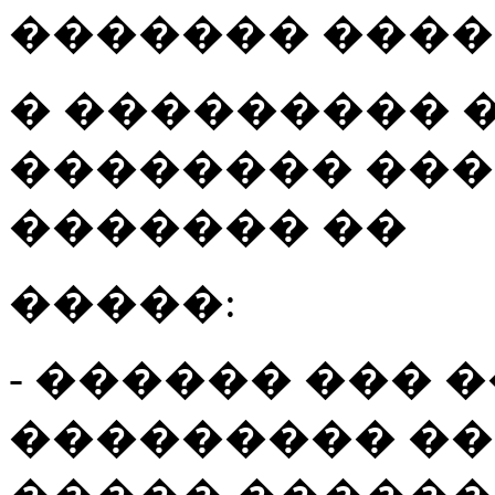
������� ����
� ��������� 
�������� ���
������� ��
�����:
- ������ ��� 
��������� �