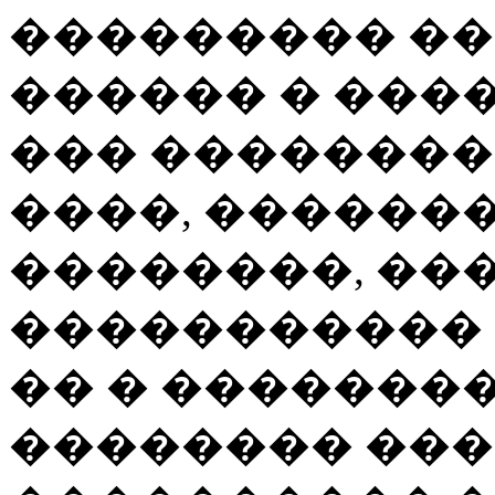
��������� ��
������ � ���
��� ��������
����, ������
��������, ��
����������� 
�� � �������
�������� ��