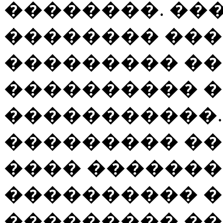
��������. ��
�������� ���
��������� ��
���������� �
�����������.
��������� ��
���� �������
���������� 
��������� ��