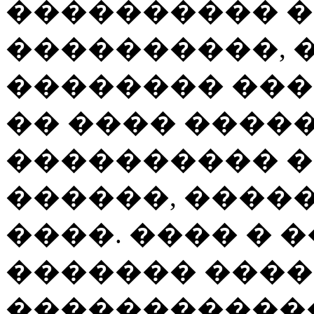
���������� �
����������, 
�������� ���
�� ���� ����
���������� �
������, ����
����. ���� � 
������� ���
������������