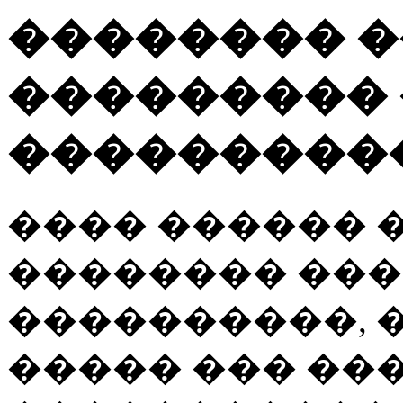
�������� 
��������� 
���������
���� ������ 
�������� ���
����������, 
����� ��� ��