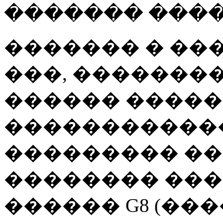
������� ����
������� � ���
���, �������
������ �����
�����������
��������� �
�������� ��
������ G8 (���