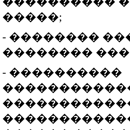
���������� �
�����;
- �������� ��
�������� ���
- ����������
�����������
�����������
�����������