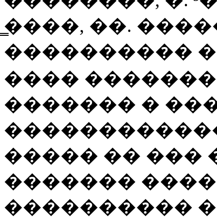
̳����, ��. ���
���������� �
���� �������
������� � ��
�����������
����� �� ���
������� ����
���������� �