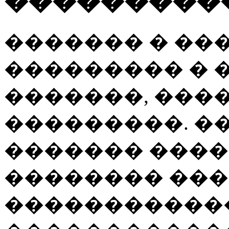
���������
������� � ��
��������� � 
�������, ���
���������. ��
������� ���� 
�������� ���
�����������