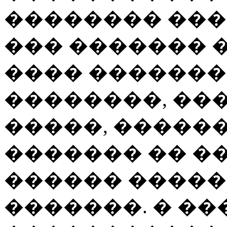
�������� ���
��� ������� 
���� �������
��������, ��
�����, �����
������� �� �
������ �����
�������. � �