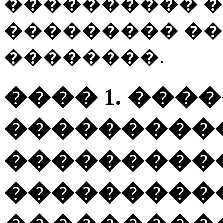
���������� �
��������� �
��������.
���� 1. ���
���������
���������
���������