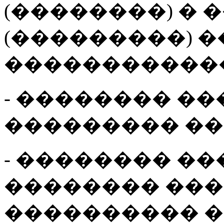
(��������) �
(���������) 
�����������
- �������� ��
��������� ��
- �������� ��
�������� ���
���������� �