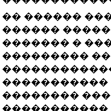
�� ������ ��
������ �����
������� � ��
��������� �
�����������
�����������
�������� ���
����������� 