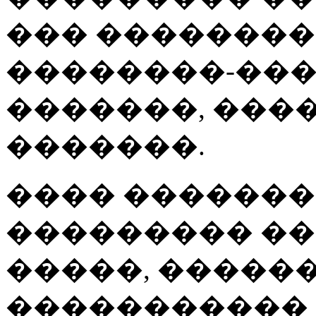
��� ��������
��������-���
�������, ���
�������.
���� �������
��������� �
�����, �����
�����������