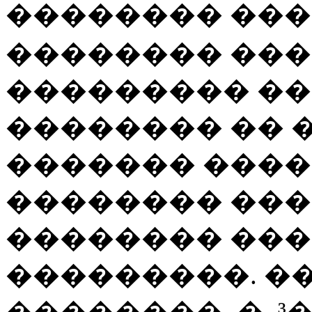
�������� ���
�������� ���
��������� �
�������� �� 
������� ����
�������� ���
�������� ���
���������. ��
��������, �. ³�� 