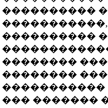
���������� 
�����������,
���������� 
������������
�������� ���
�������� ��
����������� 
��� ������� 