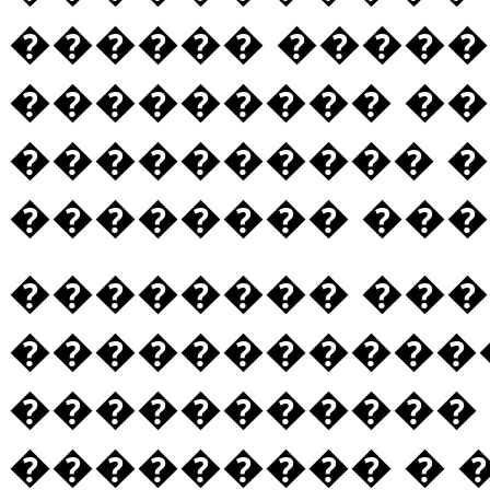
������ �����
��������� �
���������� �
�������� ���
�������� ���
�����������
�����������
��������� � 