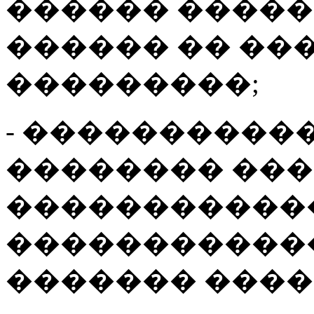
������ �����
������ �� ��
���������;
- ����������
�������� ���
������������
�����������
������� ����