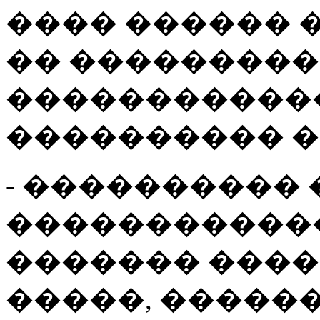
���� ������ 
�� ���������
�����������
���������� �
- ���������� 
������������
������� ����
�����, �����