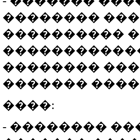
- ������� ��
�������� ��
���������� �
������������
�������� ���
������� ����
����:
- �������� �