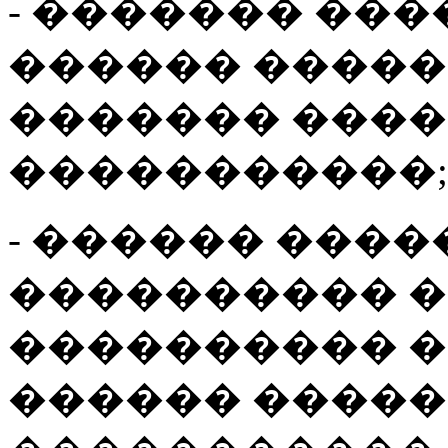
- ������� ��
������ �����
������� ���
�����������;
- ������ ���
���������� 
���������� �
������ �����