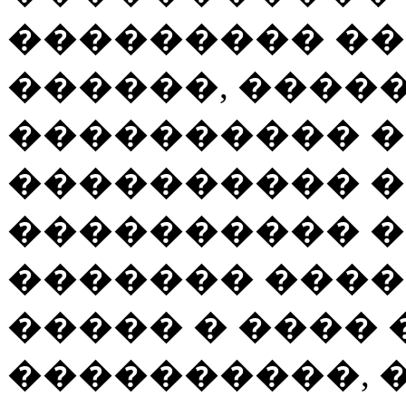
��������� ��
������, �����
���������� �
���������� �
���������� ��
������� ����
����� � ����
����������, 