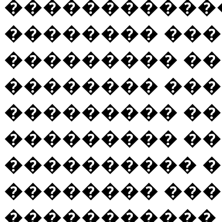
������������
�������� ��
��������� ��
�������� ���
��������� ��
��������� �
���������� �
�������� ���
����������� 