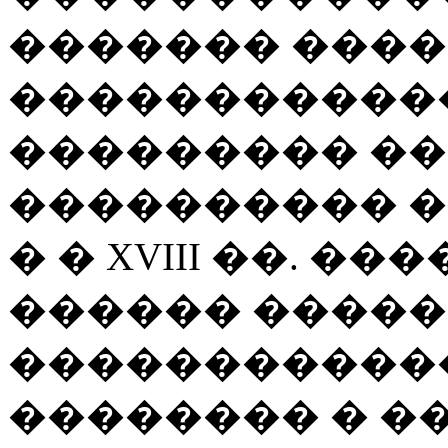
������� �����. 
������������
��������� �
���������� �
� � XVIII ��. �
������ ����
�����������
�������� � �