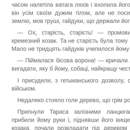
часом налетіла ватага ляхів і вхопила його
він усім своїм дужим тілом, але не пос
землю, мов груші, гайдуки, що держали йог
— Ох, старість, старість! — промови
кремезний козак. Та не старість була тому
Мало не тридцять гайдуків учепилося йому з
— Піймалася бісова ворона! — кричали 
вигадати, яку б йому, собаці, найкращу чест
I присудили, з гетьманського дозволу,
військом.
Недалеко стояло голе дерево, що грім ро
Припнули Тараса залізними ланцюг
прибили йому руки і, піднявши його вище
козака, почали розкладати під деревом