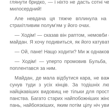
глянути бридко, — і ніхто не дасть сотні ч
милосердний!
Але невдача ця тяжче вплинула на 
страхітливим полум'ям у його очах.
— Ходім! — сказав він раптом, немовби
майдан. Я хочу подивиться, як його катува
— Ой, пане! Нащо ходити? Ми ж однаков
— Ходім! — уперто промовив Бульба, і 
поплентався за ним.
Майдан, де мала відбутися кара, не ва
сунув туди з усіх кінців. За тодішніх 
найцікавіших видовищ не тільки для прос
панства. Багато старих найпобожніших жін
пань, найбоязкіших, яким потім цілу ніч ув