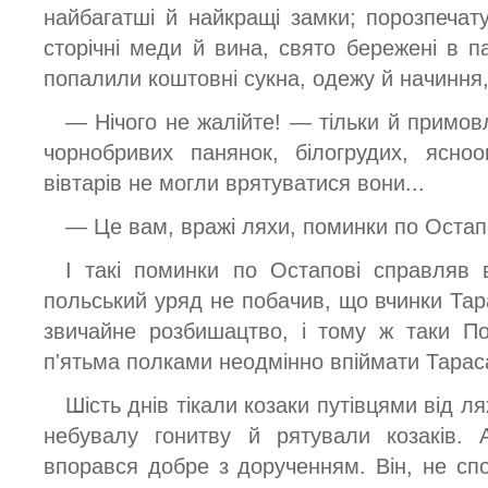
найбагатші й найкращі замки; порозпечат
сторічні меди й вина, свято бережені в п
попалили коштовні сукна, одежу й начиння
— Нічого не жалійте! — тільки й примов
чорнобривих панянок, білогрудих, ясно
вівтарів не могли врятуватися вони...
— Це вам, вражі ляхи, поминки по Остап
І такі поминки по Остапові справляв в
польський уряд не побачив, що вчинки Тар
звичайне розбишацтво, і тому ж таки П
п'ятьма полками неодмінно впіймати Тарас
Шість днів тікали козаки путівцями від л
небувалу гонитву й рятували козаків. 
впорався добре з дорученням. Він, не сп