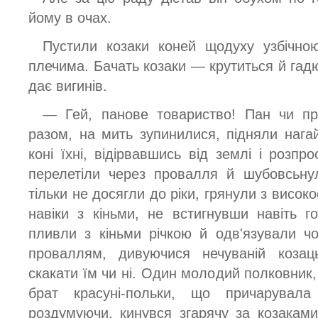
йому в очах.
Пустили козаки коней щодуху узбічно
плечима. Бачать козаки — крутиться й гадю
дає вигинів.
— Гей, панове товариство! Пан чи пр
разом, на мить зупинилися, підняли нагай
коні їхні, відірвавшись від землі і розпро
перелетіли через провалля й шубовсьну
тільки не досягли до ріки, грянули з високо
навіки з кіньми, не встигнувши навіть 
пливли з кіньми річкою й одв'язували ч
проваллям, дивуючися нечуваній козаць
скакати їм чи ні. Один молодий полковник, 
брат красуні-польки, що причарувала
роздумуючи, кинувся згарячу за козаками