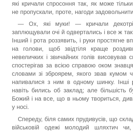
які кричали спросоння так, як може тільк
не пропускали, проте, нагоди задовольнити 
— Ох, які муки! — кричали декотрі 
заплющували очі й одвертались і все ж та
Інший і рота роззявить, і руки простягне в
на голови, щоб звідтіля краще роздив
невеличких і звичайних голів висовував с
спостерігав за всією справою оком знавц
словами зі зброярем, якого звав кумом ч
напивалися з ним в одному шинку. Інші 
навіть бились об заклад; але більшість б
Божий і на все, що в ньому твориться, ди
у носі.
Спереду, біля самих прудивусів, що скла
військовій одежі молодий шляхтич чи