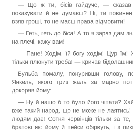
— Що ж ти, бісів гайдуче, — сказав
показувати й не думаєш? Ні, ти повинен
взяв гроші, то не маєш права відмовити!
— Геть, геть до біса! А то я зараз дам зн
на плечі, кажу вам!
— Пане! Ходім, їй-богу ходім! Цур їм! 
тільки плюнути треба! — кричав бідолашни
Бульба помалу, понуривши голову, п
Янкель, якого гриз жаль за марно пот
докоряв йому:
— Ну й нащо б то було його чіпати? Хай
вже такий народ, що не може не лаятись! 
людям дає! Сотня червінців тільки за те
братові як: йому й пейси обірвуть, і з пик