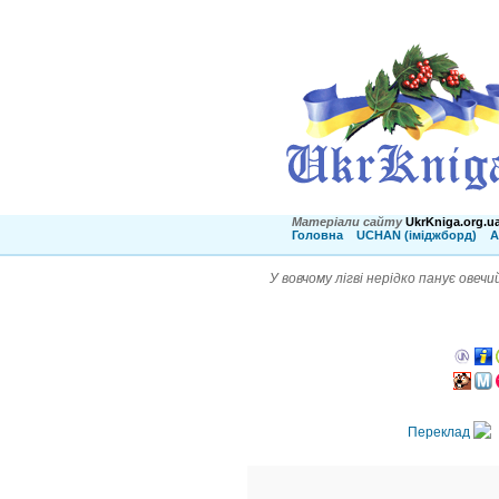
Матеріали сайту
UkrKniga.org.u
Головна
UCHAN (іміджборд)
А
У вовчому лігві нерідко панує овеч
Переклад