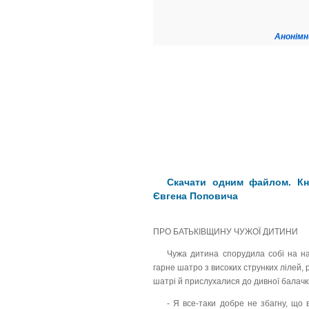
Анонімн
Скачати одним файлом. Кн
Євгена Поповича
ПРО БАТЬКІВЩИНУ ЧУЖОЇ ДИТИНИ
Чужа дитина спорудила собі на най
гарне шатро з високих струнких лілей, р
шатрі й прислухалися до дивної балачки
- Я все-таки добре не збагну, що в