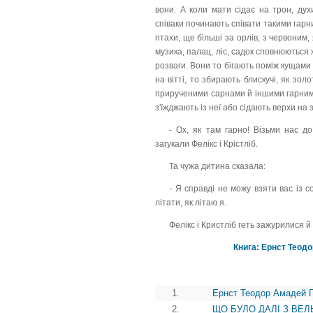
вони. А коли мати сідає на трон, ду
співаки починають співати такими гарни
птахи, ще більші за орлів, з червоним, 
музика, палац, ліс, садок сповнюються
розваги. Вони то бігають поміж кущами 
на вітті, то збирають блискучі, як золо
прирученими сарнами й іншими гарними 
з'їжджають із неї або сідають верхи на
- Ох, як там гарно! Візьми нас д
загукали Фелікс і Крістліб.
Та чужа дитина сказала:
- Я справді не можу взяти вас із 
літати, як літаю я.
Фелікс і Кристліб геть зажурилися й
Книга: Ернст Теод
1.
Ернст Теодор Амадей 
2.
ЩО БУЛО ДАЛІ З ВЕЛЬ