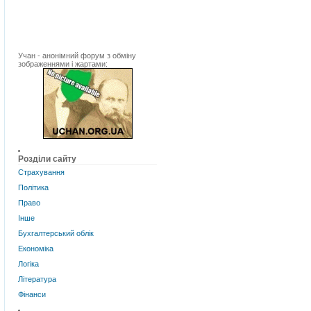
Учан - анонімний форум з обміну
зображеннями і жартами:
Розділи сайту
Страхування
Політика
Право
Інше
Бухгалтерський облік
Економіка
Логіка
Література
Фінанси