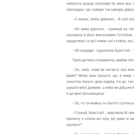
набагато краще розповів би мені все т
приходиш і де завжди так швидко діваєш
- А знаєш, люба дівчинко, - й собі о
- Не кажи дурного, - гримнув на н
називала б його вчителевим Готлібом. 
хурделиця і в лісі немає ані стежок, ані
- Ай справді! - підхопила Кристліб. 
Чужа дитина споважніла, майже посм
- Ох, любі, чому ви питаєте про мо
вами? Можу вам сказати, що я живу о
захотіли багато днів підряд іти до тих
шукати моєї домівки, а якби ви дійшли й
б до моєї батьківщини.
- Ох, то ти живеш за багато сотень м
- Слухай, Кристліб, - відповіла їй ч
принесу з собою всі ігри, всі дива зі 
гралися?