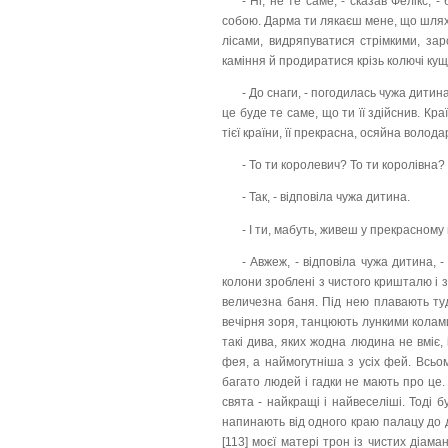
- Ні, не те саме, - сказав Фелікс, 
собою. Дарма ти лякаєш мене, що шлях 
лісами, видряпуватися стрімкими, за
каміння й продиратися крізь колючі кущі
- До снаги, - погодилась чужа дитин
це буде те саме, що ти її здійснив. Кра
тієї країни, її прекрасна, осяйна волода
- То ти королевич? То ти королівна?
- Так, - відповіла чужа дитина.
- І ти, мабуть, живеш у прекрасному 
- Авжеж, - відповіла чужа дитина, 
колони зроблені з чистого кришталю і з
величезна баня. Під нею плавають туд
вечірня зоря, танцюють лункими колами 
такі дива, яких жодна людина не вміє, 
фея, а наймогутніша з усіх фей. Всьом
багато людей і гадки не мають про це.
свята - найкращі і найвеселіші. Тоді 
напинають від одного краю палацу до 
[113] моєї матері трон із чистих діаман