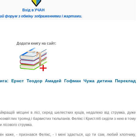
Вхід в УЧАН
ий форум з обміну зображеннями і жартами.
Додати книгу на сайт:
ига: Ернст Теодор Амадей Гофман Чужа дитина Переклад
кращій місцині в лісі, серед шелестких кущів, недалеко від струмка, дуже
озквітлих троянд і барвистих тюльпанів. Фелікс і Кристліб сиділи з нею в тому
 лісового струмка.
ін каже, - признався Фелікс, - і мені здається, що ти сам, любий хлопчику,