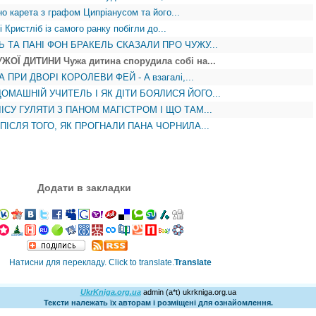
 карета з графом Ципріанусом та його...
ристліб із самого ранку побігли до...
 ТА ПАНІ ФОН БРАКЕЛЬ СКАЗАЛИ ПРО ЧУЖУ...
ОЇ ДИТИНИ Чужа дитина спорудила собі на...
 ПРИ ДВОРІ КОРОЛЕВИ ФЕЙ - A взагалі,...
ДОМАШНІЙ УЧИТЕЛЬ І ЯК ДІТИ БОЯЛИСЯ ЙОГО...
ІСУ ГУЛЯТИ З ПАНОМ МАГІСТРОМ І ЩО ТАМ...
 ПІСЛЯ ТОГО, ЯК ПРОГНАЛИ ПАНА ЧОРНИЛА...
Додати в закладки
Translate
UkrKniga.org.ua
admin (a*t) ukrkniga.org.ua
Тексти належать їх авторам і розміщені для ознайомлення.