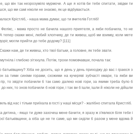
е, що він так незрозуміло мурмоче. А ще я хотів би тебе спитати, звідки ти
ся, що ми самі ніколи не знаємо, як це відбувається.
звалася Крістліб, - наша мама думає, що ти вчителів Готліб!
еї Фелікс, - мама просто не бачила нашого приятеля, а якби побачила, то не
А тепер скажи мені, любий хлопчику, де ти живеш, щоб ми взимку, коли мете
 доріг, могли прийти до тебе додому? [111]
- Скажи нам, де ти живеш, хто твої батьки, а головне, як тебе звати.
утніла і глибоко зітхнула. Потім, трохи помовчавши, почала так:
ю батьківщину? Хіба не досить, що я день у день приходжу до вас і граюся з
н за тими синіми горами, схожими на кучеряві зубчасті хмари, та якби ви
 гір, то звідти побачили б так само далеко нові гори, за якими треба було б
 до них, то знов побачили б нові гори, і так ви б ішли, ішли й ніколи не дійшли
иль від нас і тільки приїхала в гості у наші місця? - жалібно спитала Кристліб.
ужа дитина, - якщо ти дуже захочеш мене бачити, я зразу ж з'явлюся біля тебе і
своєї батьківщини, а хіба це не те саме, що ми сиділи б разом у мене вдома й