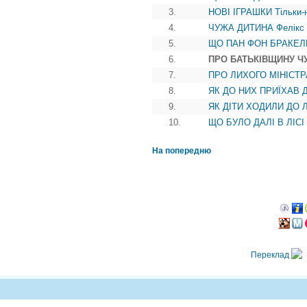
3.
НОВІ ІГРАШКИ Тільки-но
4.
ЧУЖА ДИТИНА Фелікс і К
5.
ЩО ПАН ФОН БРАКЕЛЬ
6.
ПРО БАТЬКІВЩИНУ ЧУЖ
7.
ПРО ЛИХОГО МІНІСТРА
8.
ЯК ДО НИХ ПРИЇХАВ 
9.
ЯК ДІТИ ХОДИЛИ ДО Л
10.
ЩО БУЛО ДАЛІ В ЛІСІ
На попередню
Переклад