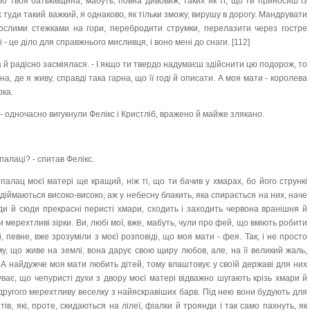
- бо твоя батьківщина, мабуть, повна дивовиж, таких як ті, що ти приносиш із
туди такий важкий, я однаково, як тільки зможу, вирушу в дорогу. Мандрувати
рослими стежками на гори, перебродити струмки, перелазити через гостре
 - це діло для справжнього мисливця, і воно мені до снаги. [112]
а й радісно засміялася. - І якщо ти твердо надумаєш здійснити цю подорож, то
їна, де я живу, справді така гарна, що її годі й описати. А моя мати - королева
рка.
 - одночасно вигукнули Фелікс і Кристліб, вражено й майже злякано.
палаці? - спитав Фелікс.
- палац моєї матері ще кращий, ніж ті, що ти бачив у хмарах, бо його стрункі
діймаються високо-високо, аж у небесну блакить, яка спирається на них, наче
и й сюди прекрасні перисті хмари, сходить і заходить червона вранішня й
мерехтливі зірки. Ви, любі мої, вже, мабуть, чули про фей, що вміють робити
і, певне, вже зрозуміли з моєї розповіді, що моя мати - фея. Так, і не просто
у, що живе на землі, вона дарує свою щиру любов, але, на її великий жаль,
 А найдужче моя мати любить дітей, тому влаштовує у своїй державі для них
буває, що чепуристі духи з двору моєї матері відважно шугають крізь хмари й
другого мерехтливу веселку з найяскравіших барв. Під нею вони будують для
тів, які, проте, скидаються на лілеї, фіалки й троянди і так само пахнуть, як