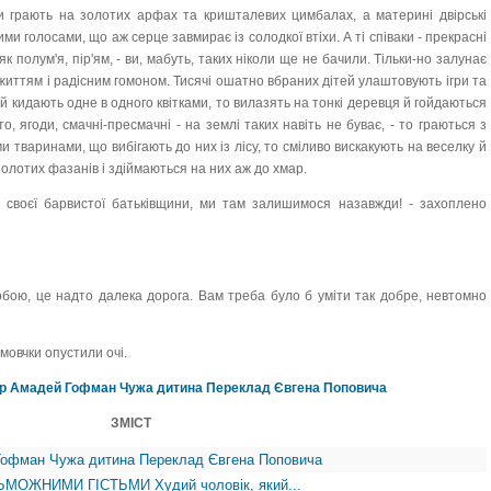
хи грають на золотих арфах та кришталевих цимбалах, а материні двірські
ми голосами, що аж серце завмирає із солодкої втіхи. А ті співаки - прекрасні
як полум'я, пір'ям, - ви, мабуть, таких ніколи ще не бачили. Тільки-но залунає
 життям і радісним гомоном. Тисячі ошатно вбраних дітей улаштовують ігри та
й кидають одне в одного квітками, то вилазять на тонкі деревця й гойдаються
то, ягоди, смачні-пресмачні - на землі таких навіть не буває, - то граються з
тваринами, що вибігають до них із лісу, то сміливо вискакують на веселку й
 золотих фазанів і здіймаються на них аж до хмар.
о своєї барвистої батьківщини, ми там залишимося назавжди! - захоплено
собою, це надто далека дорога. Вам треба було б уміти так добре, невтомно
 мовчки опустили очі.
ор Амадей Гофман Чужа дитина Переклад Євгена Поповича
ЗМІСТ
Гофман Чужа дитина Переклад Євгена Поповича
МОЖНИМИ ГІСТЬМИ Худий чоловік, який...