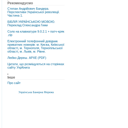
Рекомендуємо
Степан Андрійович Бандера.
Перспективи Української революції.
Частина 1.
БІБЛІЯ УКРАЇНСЬКОЮ МОВОЮ.
Переклад Олександра Гижи
Соло на клавиатуре 9.0.2.1 + патч-кряк
.zip
Електронний телефонний довідник
приватних номерів: м. Києва, Київської
області, м. Тернополя, Тернопільської
області, м. Львів, м. Рівне.
Любко Дереш. АРХЕ (PDF)
Цитати, що розміщуються на сторінках
сайту УкрКнига
Інше
Про сайт
Українська Банерна Мережа