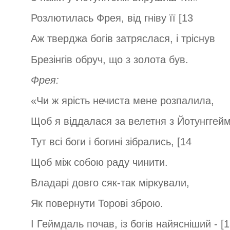
Розлютилась Фрея, від гніву її [13
Аж тверджа богів затряслася, і тріснув
Брезінгів обруч, що з золота був.
Фрея:
«Чи ж ярість нечиста мене розпалила,
Щоб я віддалася за велетня з Йотунггей
Тут всі боги і богині зібрались, [14
Щоб між собою раду чинити.
Владарі довго сяк-так міркували,
Як повернути Торові зброю.
І Геймдаль почав, із богів найясніший - [