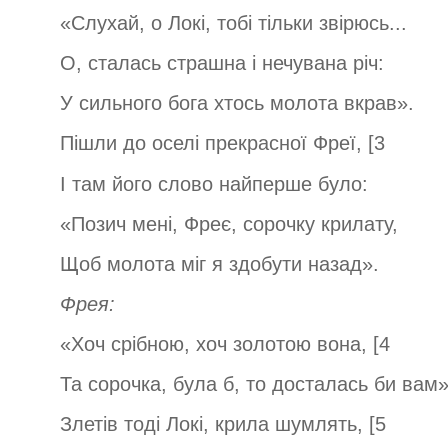
«Слухай, о Локі, тобі тільки звірюсь...
О, сталась страшна і нечувана річ:
У сильного бога хтось молота вкрав».
Пішли до оселі прекрасної Фреї, [3
І там його слово найперше було:
«Позич мені, Фреє, сорочку крилату,
Щоб молота міг я здобути назад».
Фрея:
«Хоч срібною, хоч золотою вона, [4
Та сорочка, була б, то досталась би вам»
Злетів тоді Локі, крила шумлять, [5