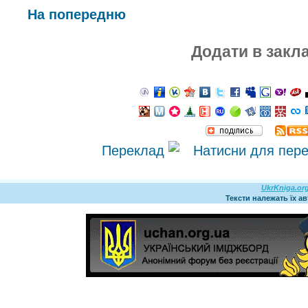
На попередню
Додати в закл
Переклад
UkrKniga.or
Тексти належать їх а