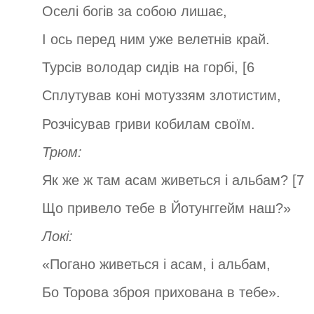
Оселі богів за собою лишає,
І ось перед ним уже велетнів край.
Турсів володар сидів на горбі, [6
Сплутував коні мотуззям злотистим,
Розчісував гриви кобилам своїм.
Трюм:
Як же ж там асам живеться і альбам? [7
Що привело тебе в Йотунггейм наш?»
Локі:
«Погано живеться і асам, і альбам,
Бо Торова зброя прихована в тебе».