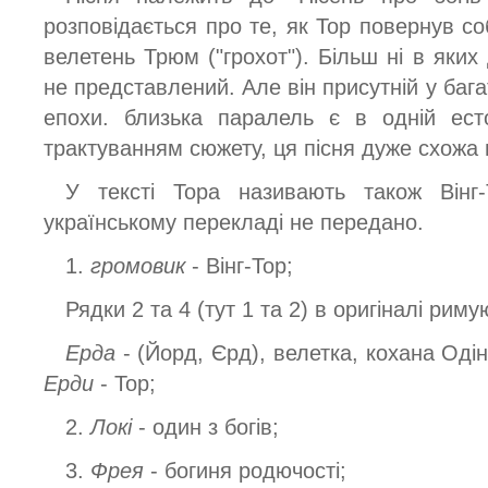
розповідається про те, як Тор повернув со
велетень Трюм ("грохот"). Більш ні в яких
не представлений. Але він присутній у бага
епохи. близька паралель є в одній есто
трактуванням сюжету, ця пісня дуже схожа 
У тексті Тора називають також Вінг
українському перекладі не передано.
1.
громовик
- Вінг-Тор;
Рядки 2 та 4 (тут 1 та 2) в оригіналі риму
Ерда
- (Йорд, Єрд), велетка, кохана Оді
Ерди
- Тор;
2.
Локі
- один з богів;
3.
Фрея
- богиня родючості;