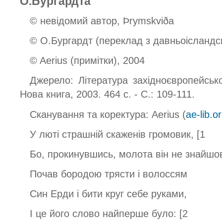
О.Бургардта
© невідомий автор, Þrymskviða
© О.Бургардт (переклад з давньоісландсь
© Aerius (примітки), 2004
Джерело: Література західноєвропейсько
Нова книга, 2003. 464 с. - С.: 109-111.
Сканування та коректура: Aerius (
ae-lib.o
У люті страшній скаженів громовик, [1
Бо, прокинувшись, молота він не знайшо
Почав бородою трясти і волоссям
Син Ерди і бити круг себе руками,
І це його слово найперше було: [2