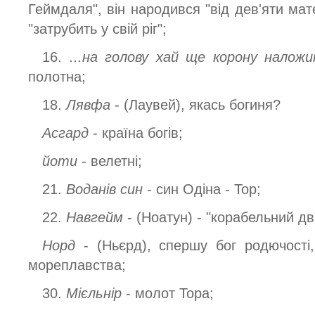
Геймдаля", він народився "від дев'яти мате
"затрубить у свій ріг";
16.
...на голову хай ще корону налож
полотна;
18.
Лявфа
- (Лаувей), якась богиня?
Асгард
- країна богів;
йоти
- велетні;
21.
Воданів син
- син Одіна - Тор;
22.
Навгейм
- (Ноатун) - "корабельний дві
Норд
- (Ньєрд), спершу бог родючості,
мореплавства;
30.
Мієльнір
- молот Тора;