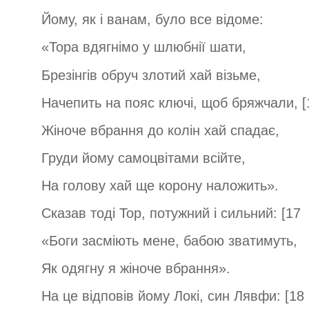
Йому, як і ванам, було все відоме:
«Тора вдягнімо у шлюбнії шати,
Брезінгів обруч злотий хай візьме,
Начепить на пояс ключі, щоб бряжчали, [
Жіноче вбрання до колін хай спадає,
Груди йому самоцвітами всійте,
На голову хай ще корону наложить».
Сказав тоді Тор, потужний і сильний: [17
«Боги засміють мене, бабою зватимуть,
Як одягну я жіноче вбрання».
На це відповів йому Локі, син Лявфи: [18