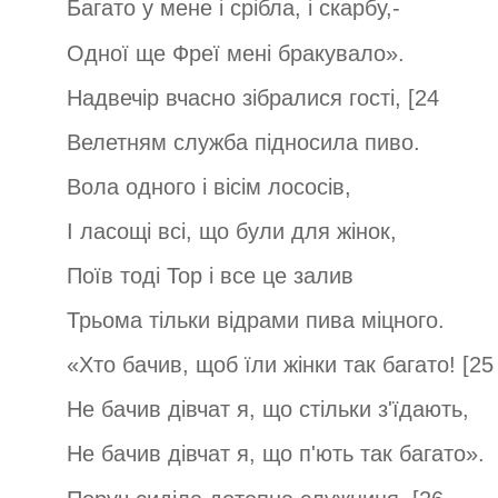
Багато у мене і срібла, і скарбу,-
Одної ще Фреї мені бракувало».
Надвечір вчасно зібралися гості, [24
Велетням служба підносила пиво.
Вола одного і вісім лососів,
І ласощі всі, що були для жінок,
Поїв тоді Тор і все це залив
Трьома тільки відрами пива міцного.
«Хто бачив, щоб їли жінки так багато! [25
Не бачив дівчат я, що стільки з'їдають,
Не бачив дівчат я, що п'ють так багато».