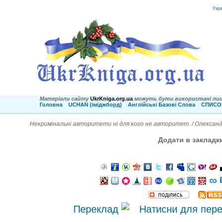
Укр
Матеріали сайту
UkrKniga.org.ua
можуть бути використані лиш
Головна
UCHAN (іміджборд)
Англійські Базові Слова
СПИСОК
Некримінальні авторитети ні для кого не авторитет. / Олексан
Додати в закладк
Переклад