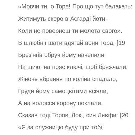
«Мовчи ти, о Торе! Про що тут балакать:
Житимуть скоро в Асгарді йоти,
Коли не повернеш ти молота свого».
В шлюбнії шати вдягай вони Тора, [19
Брезінгів обруч йому начепили
На шию; на пояс ключі, щоб бряжчали.
Жіноче вбрання по коліна спадало,
Груди йому самоцвітами всіяли,
А на волосся корону поклали.
Сказав тоді Торові Локі, син Лявфи: [20
«Я за служницю буду при тобі,