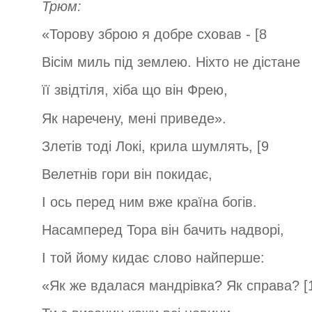
Трюм:
«Торову зброю я добре сховав - [8
Вісім миль під землею. Ніхто не дістане
її звідтіля, хіба що він Фрею,
Як наречену, мені приведе».
Злетів тоді Локі, крила шумлять, [9
Велетнів гори він покидає,
І ось перед ним вже країна богів.
Насамперед Тора він бачить надворі,
І той йому кидає слово найперше:
«Як же вдалася мандрівка? Як справа? [