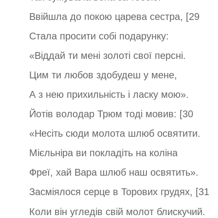
Ввійшла до покою царева сестра, [29
Стала просити собі подарунку:
«Віддай ти мені золоті свої персні.
Цим ти любов здобудеш у мене,
А з нею прихильність і ласку мою».
Йотів володар Трюм тоді мовив: [30
«Несіть сюди молота шлюб освятити.
Мієльніра ви покладіть на коліна
Фреї, хай Вара шлюб наш освятить».
Засміялося серце в Торових грудях, [31
Коли він угледів свій молот блискучий.