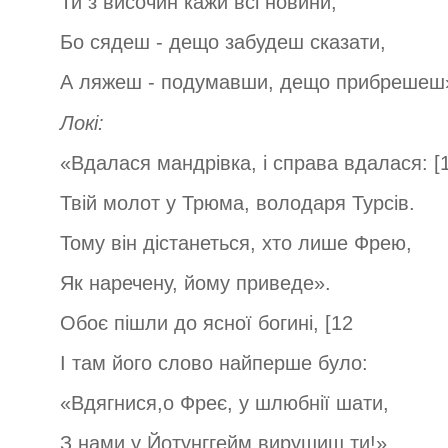
Ти з височин кажи всі новини,
Бо сядеш - дещо забудеш сказати,
А ляжеш - подумавши, дещо прибрешеш
Локі:
«Вдалася мандрівка, і справа вдалася: [
Твій молот у Трюма, володаря Турсів.
Тому він дістанеться, хто лише Фрею,
Як наречену, йому приведе».
Обоє пішли до ясної богині, [12
І там його слово найперше було:
«Вдягнися,о Фреє, у шлюбнії шати,
З нами у Йотунггейм вирушиш ти!»