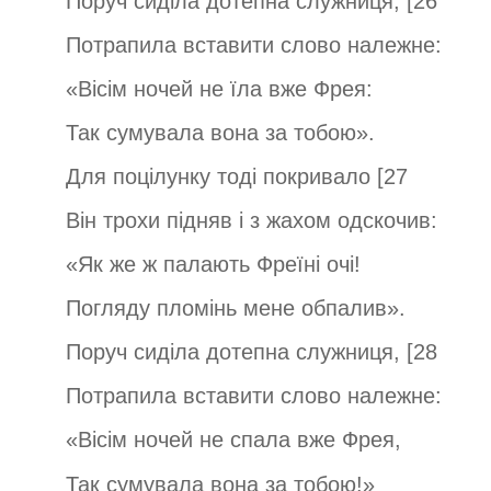
Поруч сиділа дотепна служниця, [26
Потрапила вставити слово належне:
«Вісім ночей не їла вже Фрея:
Так сумувала вона за тобою».
Для поцілунку тоді покривало [27
Він трохи підняв і з жахом одскочив:
«Як же ж палають Фреїні очі!
Погляду пломінь мене обпалив».
Поруч сиділа дотепна служниця, [28
Потрапила вставити слово належне:
«Вісім ночей не спала вже Фрея,
Так сумувала вона за тобою!»