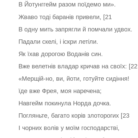
В Йотунггейм разом поїдемо ми».
Жваво тоді баранів привели, [21
В одну мить запрягли й помчали удвох.
Падали скелі, і іскри летіли.
Як їхав дорогою Воданів син.
Вже велетнів владар кричав на своїх: [22
«Мерщій-но, ви, йоти, готуйте сидіння!
їде вже Фрея, моя наречена;
Навгейм покинула Норда дочка.
Погляньте, багато корів злоторогих [23
І чорних волів у моїм господарстві,