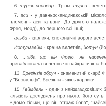
6.
турсів володар
- Трюм,
турси
- велетн
7.
аси
- у давньоскандинавській міфоло
племені - аси та вани. До другого належ
Фрея, Норд), до першого всі інші;
альби
- карлики, споконвічні вороги велет
Йотунггейм
- країна велетнів,
йотун
(йо
8.
...хіба що він Фрею, як наречен
приваблювала велетнів як найкрасивіша бо
13.
Брезінгів обруч
- знаменитий скарб Фр
у "Беовульфі". Брезінги - якісь карлики;
15.
Геймдаль
- один з найзагадковіших б
кількість досліджень про нього, його сут
Відомо тільки, що він "страж богів", "найсв