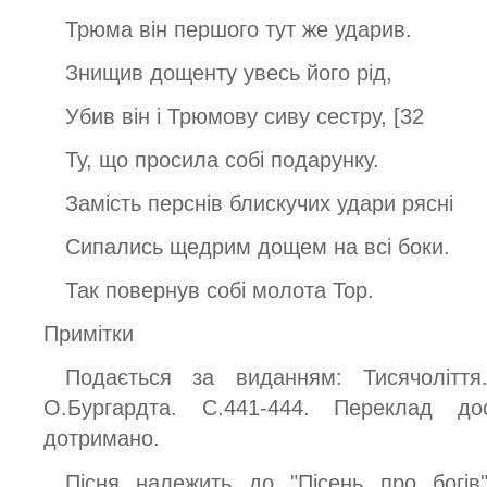
Трюма він першого тут же ударив.
Знищив дощенту увесь його рід,
Убив він і Трюмову сиву сестру, [32
Ту, що просила собі подарунку.
Замість перснів блискучих удари рясні
Сипались щедрим дощем на всі боки.
Так повернув собі молота Тор.
Примітки
Подається за виданням: Тисячоліття
О.Бургардта. С.441-444. Переклад до
дотримано.
Пісня належить до "Пісень про богів