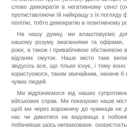
слово демократія в негативному сенсі (ох
протиставляючи їй найкращу з їх погляду 
політію, тобто демократію в позитивному ро
На нашу думку, ми влаштовуємо добр
нашому розуму змаганнями та офірами, 
роки, а також і привабливою обстановою 
відганяє смуток. Наше місто таке вел
звідусіль все, що тільки існує, і тому вон
користуємося, таким звичайним, неначе б 
чужих людей.
Ми відрізняємося від наших супротивни
військових справ. Ми показуємо наше місто
щоб ми через ворожнечу до чужинців не 
нас чи дивитися на видовища з побоюва
побачивши щось неприховане, скористуєтьс