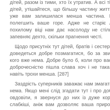
дітей, разом із тими, хто їх утратив. А всі 
дітей, утішайтеся, що більшу частину жит
уже вам залишилася менша частина. 
полегшить ваше горе. Адже не старіє
похилому віці нам дає насолоду не стіл
запевняє дехто, скільки прагнення честі.
Щодо присутніх тут дітей, братів і сестер
доведеться добре позмагатися, бо за зв
кого вже нема. Добре було б, коли про ва
доброчесністю пішла слава хоч і не така
навіть трохи менша. [287]
Заздрість суперників заважає нам змагат
нема. Якщо мені слід згадати тут і про до
овдовіли, я звернуся до них із дуже ко
слабкіші, аніж вам дозволяє ваша прир