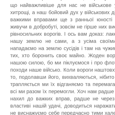
що найважливіше для нас не військове у
хитрощі, а наш бойовий дух у військових д
важкими вправами ще з ранньої юності 
живучи в добробуті, зовсім не гірше них в
рівносильних ворогів. І ось вам доказ: ла
нашу землю не сами, а з усіма своїм
нападаємо на землю сусідів і там на чужи
тих, хто боронить своє майно. Жоден воро
нашою силою, бо ми піклуємося і про флот
походи наше військо. Коли вороги наштовх
то, подолавши його, вихваляються, нібито
трапляється ми їх відганяємо та перемага
всі ми разом їх перемогли. Хоч нам радше 
нахил до важких вправ, радше не через 
властиві нашій удачі, доводиться наражат
не виснажуємо себе передчасно тими хале