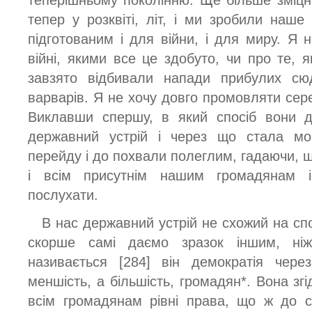
тепер у розквіті, літ, і ми зробили наше
підготованим і для війни, і для миру. Я 
війні, якими все це здобуто, чи про те, 
завзято відбивали напади прибулих сюд
варварів. Я не хочу довго промовляти сере
Виклавши спершу, в який спосіб вони д
державний устрій і через що стала м
перейду і до похвали полеглим, гадаючи, що
і всім присутнім нашим громадянам 
послухати.
В нас державний устрій не схожий на спо
скорше самі даємо зразок іншим, ніж
називається [284] він демократія чер
меншість, а більшість, громадян*. Вона з
всім громадянам рівні права, що ж до с