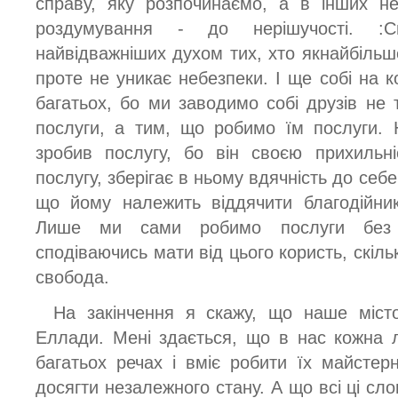
справу, яку розпочинаємо, а в інших не
роздумування - до нерішучості. :
найвідважніших духом тих, хто якнайбільше
проте не уникає небезпеки. I ще собі на к
багатьох, бо ми заводимо собі друзів не
послуги, а тим, що робимо їм послуги. 
зробив послугу, бо він своєю прихильн
послугу, зберігає в ньому вдячність до себе
що йому належить віддячити благодійник
Лише ми сами робимо послуги без 
сподіваючись мати від цього користь, скіль
свобода.
На закінчення я скажу, що наше місто
Еллади. Мені здається, що в нас кожна 
багатьох речах і вміє робити їх майстер
досягти незалежного стану. А що всі ці сло