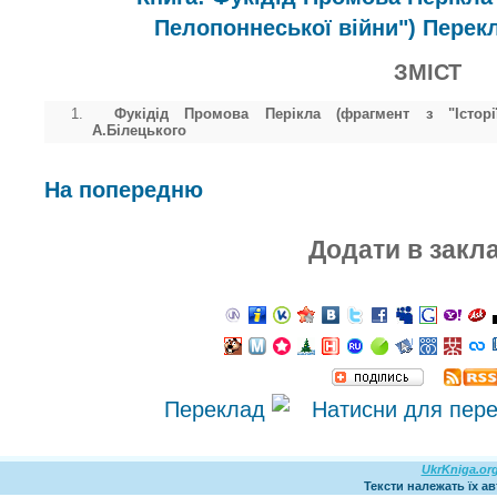
Пелопоннеської війни") Перек
ЗМІСТ
1.
Фукідід Промова Перікла (фрагмент з "Історі
А.Білецького
На попередню
Додати в закл
Переклад
UkrKniga.or
Тексти належать їх а