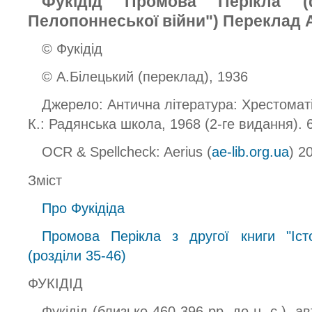
Фукідід Промова Перікла (ф
Пелопоннеської війни") Переклад 
© Фукідід
© А.Білецький (переклад), 1936
Джерело: Антична література: Хрестоматі
К.: Радянська школа, 1968 (2-ге видання). 6
OCR & Spellcheck: Aerius (
ae-lib.org.ua
) 2
Зміст
Про Фукідіда
Промова Перікла з другої книги "Істо
(розділи 35-46)
ФУКІДІД
Фукідід (близько 460-396 рр. до н. є.), а