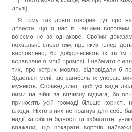
[* Тобто воно є краще, ніж про нього кажу
друзі]
Я тому так довго говорив тут про на
довести, що в нас із нашими ворогами 
воюємо не за однакове. Своїми доказам
похвальне слово тим, про яких тепер ідет
висловлено, бо доброчесність їх та їм 
вславлене в моїй промові. І небагато є еллі
тих, про котрих мовлю, відповідали б п
Здається мені, що загибель їх уперше вия
мужність. Справедливо, щоб усі вади лю
ними на війні за вітчизну відвага, бо в
приносять усій громаді більше користі,
шкоди. Ніхто з них не прагнув для себе баг
надії запобігти бідності та забагатіти, ун
вважали, що покарати ворогів найваж