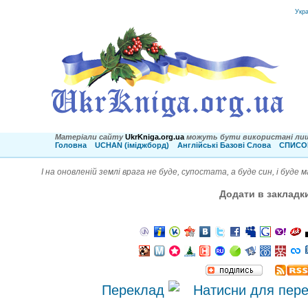
Укр
Матеріали сайту
UkrKniga.org.ua
можуть бути використані лиш
Головна
UCHAN (іміджборд)
Англійські Базові Слова
СПИСОК
І на оновленій землі врага не буде, супостата, а буде син, і буде 
Додати в закладк
Переклад