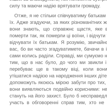
силу та маючи надію врятувати громаду.
Отже, я не стільки співчуватиму батькам
їх. Адже згадуючи, за яких різноманітних ж
вони знають, що справжнє щастя, яке
померти так, як померли ці воїни, і відчути
відчувати їх батькам. Я розумію, звичай
вас, бо ви часто згадуватимете, бачачи в 
сами колись раділи. Справді, ми сумуємо не
тим, що в нас було, до чого ми звикли 
перебуває ще в такому віці, коли вони
утішатися надією на народження інших дітей
допоможуть якоюсь мірою забути про тих, 
вони виявляються подвійно корисними: не
стануть на його захист. Було б несправед
участь в обговоренні справ тим, хто не