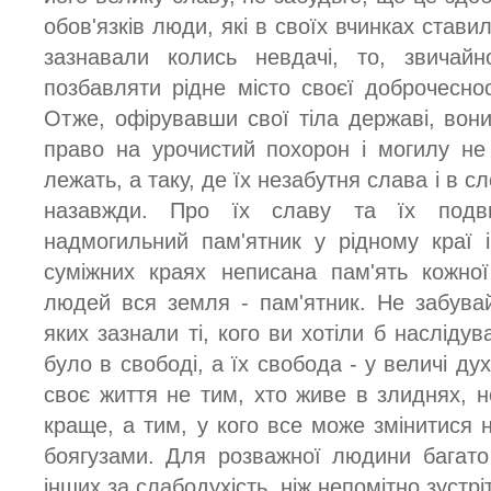
обов'язків люди, які в своїх вчинках стави
зазнавали колись невдачі, то, звича
позбавляти рідне місто своєї доброчеснос
Отже, офірувавши свої тіла державі, вони
право на урочистий похорон і могилу н
лежать, а таку, де їх незабутня слава і в с
назавжди. Про їх славу та їх подв
надмогильний пам'ятник у рідному краї 
суміжних краях неписана пам'ять кожно
людей вся земля - пам'ятник. Не забувай
яких зазнали ті, кого ви хотіли б насліду
було в свободі, а їх свобода - у величі дух
своє життя не тим, хто живе в злиднях, н
краще, а тим, у кого все може змінитися 
боягузами. Для розважної людини багато
інших за слабодухість, ніж непомітно зустр