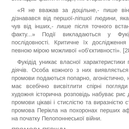
«Я не вважав за доцільне,- пише він
дізнавався від першої-ліпшої людини, яка
чув від інших,- лише після точного вст
факту...» Події викладаються у Фукі
послідовності. Критичне їх дослідження
певною мірою можливої «об'єктивності». [2
Фукідід уникає власної характеристики 
діячів. Особа кожного з них виявляєтьс
промови подаються попарно, агоністично, 
має всебічно висвітлити спірні погляд
художня історична розповідь набуває рис 
промови цікаві і стислістю та виразністю 
промова Перікла на похоронах перших афін
на початку Пелопоннеської війни.