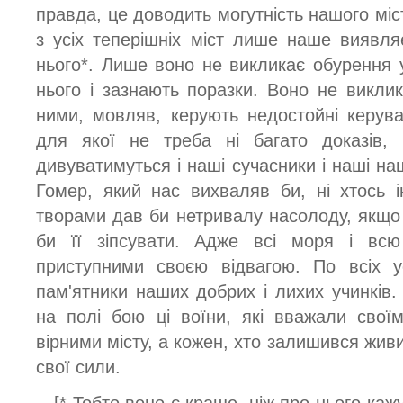
правда, це доводить могутність нашого міст
з усіх теперішніх міст лише наше виявля
нього*. Лише воно не викликає обурення 
нього і зазнають поразки. Воно не виклик
ними, мовляв, керують недостойні керува
для якої не треба ні багато доказів, 
дивуватимуться і наші сучасники і наші нащ
Гомер, який нас вихваляв би, ні хтось 
творами дав би нетривалу насолоду, якщо 
би її зіпсувати. Адже всі моря і вс
приступними своєю відвагою. По всіх у
пам'ятники наших добрих і лихих учинків.
на полі бою ці воїни, які вважали свої
вірними місту, а кожен, хто залишився живи
свої сили.