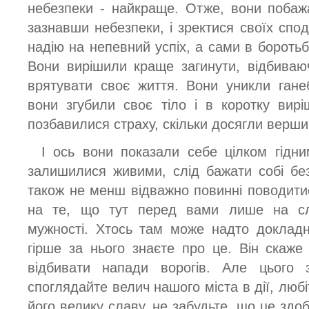
небезпеки - найкраще. Отже, вони побажа
зазнавши небезпеки, і зректися своїх спо
надію на непевний успіх, а сами в боротьб
Вони вирішили краще загинути, відбиваючи
врятувати своє життя. Вони уникли гане
вони згубили своє тіло і в коротку вир
позбавилися страху, скільки досягли верши
І ось вони показали себе цілком гідни
залишилися живими, слід бажати собі бе
також не менш відважно повинні поводити
на те, що тут перед вами лише на сл
мужності. Хтось там може надто докладн
гірше за нього знаєте про це. Він скаж
відбивати напади ворогів. Але цього
споглядайте велич нашого міста в дії, любіт
його велику славу, не забудьте, що це здо