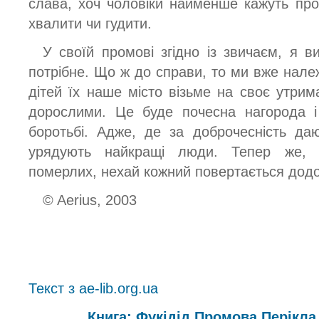
слава, хоч чоловіки найменше кажуть про 
хвалити чи гудити.
У своїй промові згідно із звичаєм, я 
потрібне. Що ж до справи, то ми вже нал
дітей їх наше місто візьме на своє утрим
дорослими. Це буде почесна нагорода і
боротьбі. Адже, де за доброчесність да
урядують найкращі люди. Тепер же, 
померлих, нехай кожний повертається дод
© Aerius, 2003
Текст з ae-lib.org.ua
Книга: Фукідід Промова Перікла 