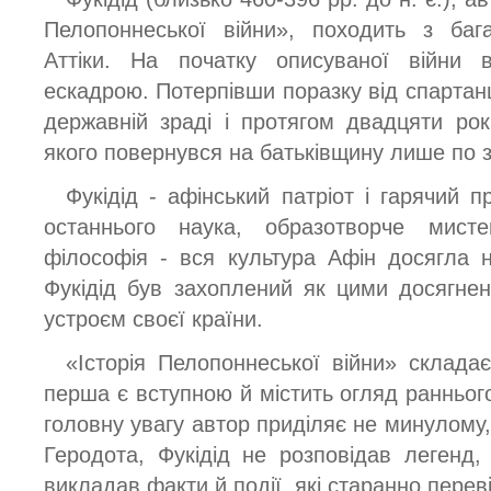
Пелопоннеської війни», походить з бага
Аттіки. На початку описуваної війни 
ескадрою. Потерпівши поразку від спартанц
державній зраді і протягом двадцяти рок
якого повернувся на батьківщину лише по за
Фукідід - афінський патріот і гарячий 
останнього наука, образотворче мистец
філософія - вся культура Афін досягла н
Фукідід був захоплений як цими досягне
устроєм своєї країни.
«Історія Пелопоннеської війни» складає
перша є вступною й містить огляд раннього 
головну увагу автор приділяє не минулому, 
Геродота, Фукідід не розповідав легенд,
викладав факти й події, які старанно перев