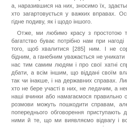
а, наразившися на них, зносимо їх, здаєтьс
хто загартовується у важких вправах. О
гідне подиву, як і щодо іншого.
Отже, ми любимо красу з простотою та 
багатство буває потрібно нам при нагоді
того, щоб хвалитися [285] ним. І не с
бідним, а ганебним уважається не уникати 
нас тим самим людям і про свої хатні сп
дбати, а всім іншим, що віддані своїм вл
так чи інакше, і на державних справах. Л
хто не бере участі в них, не ледачим, а н
наші вчинки або намагаємося правильно о
розмови можуть пошкодити справам, але
попереднього обговорення приступають д
ними й те, що ми виявляємо відвагу і в