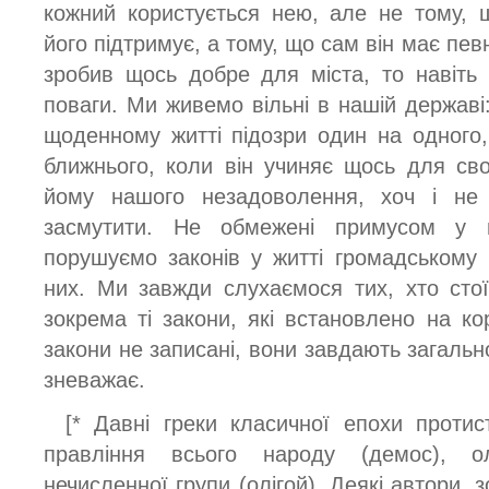
кожний користується нею, але не тому, 
його підтримує, а тому, що сам він має пев
зробив щось добре для міста, то навіть 
поваги. Ми живемо вільні в нашій держав
щоденному житті підозри один на одного
ближнього, коли він учиняє щось для св
йому нашого незадоволення, хоч і не 
засмутити. Не обмежені примусом у 
порушуємо законів у житті громадському
них. Ми завжди слухаємося тих, хто сто
зокрема ті закони, які встановлено на ко
закони не записані, вони завдають загально
зневажає.
[* Давні греки класичної епохи протис
правління всього народу (демос), ол
нечисленної групи (олігой). Деякі автори, 