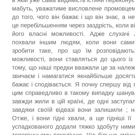
мабуть, уважатиме висловлене промовцем
до того, чого він бажає і що він знає, а н
це перебільшенням через заздрість, коли в
його власні можливості. Адже слухачі 
похвали іншим людям, коли вони сами
зробити таке, про що їм розповідают
можливості, вони ставляться до цього із
тому, що наші предки вважали це за належне
звичаєм і намагатися якнайбільше досягти
бажає і сподівається. Я почну спершу від п
цим справедливо в такому випадку шанув
завжди жили в цій країні, де одні заступал
завдяки своїй відвазі вони залишили ; 
Отже, і вони гідні хвали, а ще гідніші ї
успадкованого додали тяжко здобуту ними
теперішньому поколінню. Ще більше зміц