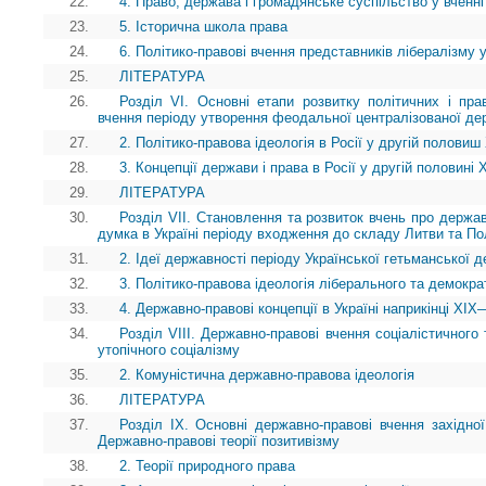
22.
4. Право, держава і громадянське суспільство у вченні 
23.
5. Історична школа права
24.
6. Політико-правові вчення представників лібералізму у
25.
ЛІТЕРАТУРА
26.
Розділ VI. Основні етапи розвитку політичних і пра
вчення періоду утворення феодальної централізованої де
27.
2. Політико-правова ідеологія в Росії у другій половиш
28.
3. Концепції держави і права в Росії у другій половині
29.
ЛІТЕРАТУРА
30.
Розділ VII. Становлення та розвиток вчень про державу
думка в Україні періоду входження до складу Литви та П
31.
2. Ідеї державності періоду Української гетьманської 
32.
3. Політико-правова ідеологія ліберального та демократ
33.
4. Державно-правові концепції в Україні наприкінці X
34.
Розділ VIII. Державно-правові вчення соціалістичного
утопічного соціалізму
35.
2. Комуністична державно-правова ідеологія
36.
ЛІТЕРАТУРА
37.
Розділ IX. Основні державно-правові вчення західн
Державно-правові теорії позитивізму
38.
2. Теорії природного права