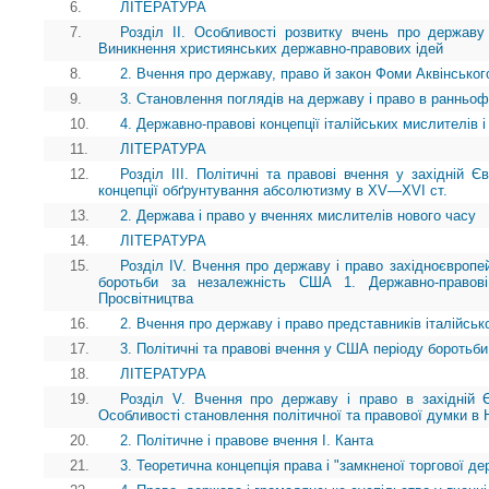
6.
ЛІТЕРАТУРА
7.
Розділ ІІ. Особливості розвитку вчень про державу
Виникнення християнських державно-правових ідей
8.
2. Вчення про державу, право й закон Фоми Аквінськог
9.
3. Становлення поглядів на державу і право в ранньоф
10.
4. Державно-правові концепції італійських мислителів 
11.
ЛІТЕРАТУРА
12.
Розділ ІІІ. Політичні та правові вчення у західній 
концепції обґрунтування абсолютизму в XV—XVI ст.
13.
2. Держава і право у вченнях мислителів нового часу
14.
ЛІТЕРАТУРА
15.
Розділ IV. Вчення про державу і право західноєвропей
боротьби за незалежність США 1. Державно-правові 
Просвітництва
16.
2. Вчення про державу і право представників італійськ
17.
3. Політичні та правові вчення у США періоду боротьби
18.
ЛІТЕРАТУРА
19.
Розділ V. Вчення про державу і право в західній Є
Особливості становлення політичної та правової думки в 
20.
2. Політичне і правове вчення І. Канта
21.
3. Теоретична концепція права і "замкненої торгової де