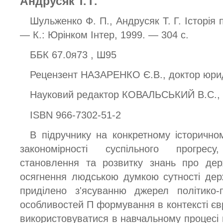
Андрусяк Т. Г.
Шульженко Ф. П., Андрусяк Т. Г. Історія 
— К.: Юрінком Інтер, 1999. — 304 с.
ББК 67.0я73 , Ш95
Рецензент НАЗАРЕНКО Є.В., доктор юри
Науковий редактор КОВАЛЬСЬКИЙ B.C., 
ISBN 966-7302-51-2
В підручнику на конкретному історично
закономірності суспільного прогрес
становлення та розвитку знань про дер
осягнення людською думкою сутності дер
приділено з'ясуванню джерел політико-
особливостей П формування в контексті євр
використовуватися в навчальному процесі 