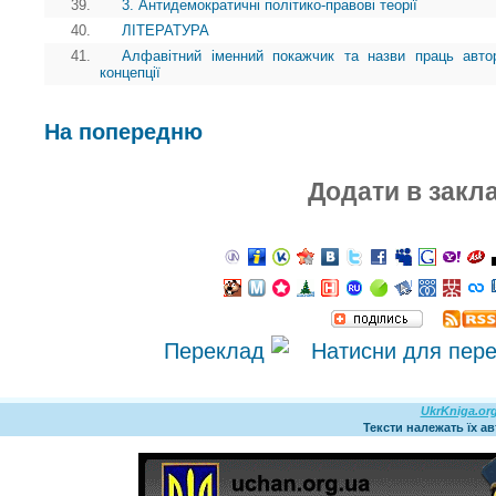
39.
3. Антидемократичні політико-правові теорії
40.
ЛІТЕРАТУРА
41.
Алфавітний іменний покажчик та назви праць автор
концепції
На попередню
Додати в закл
Переклад
UkrKniga.or
Тексти належать їх а