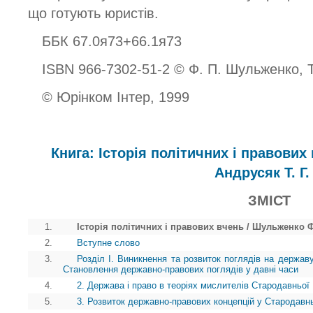
що готують юристів.
ББК 67.0я73+66.1я73
ISBN 966-7302-51-2 © Ф. П. Шульженко, Т
© Юрінком Інтер, 1999
Книга: Історія політичних і правових
Андрусяк Т. Г.
ЗМІСТ
1.
Історія політичних і правових вчень / Шульженко Ф.
2.
Вступне слово
3.
Розділ І. Виникнення та розвиток поглядів на державу
Становлення державно-правових поглядів у давні часи
4.
2. Держава і право в теоріях мислителів Стародавньої 
5.
3. Розвиток державно-правових концепцій у Стародавн