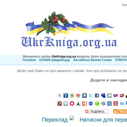
Укр
Матеріали сайту
UkrKniga.org.ua
можуть бути використані лиш
Головна
UCHAN (іміджборд)
Англійські Базові Слова
СПИСОК
Мудрі чужі думки не гріх вважати і своїми. Але гріх видавати за св
Додати в закладк
Переклад