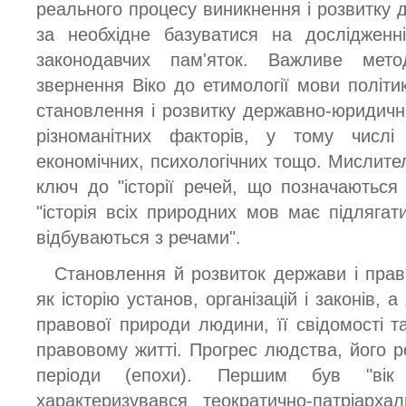
реального процесу виникнення і розвитку 
за необхідне базуватися на дослідженні
законодавчих пам'яток. Важливе мето
звернення Віко до етимології мови політи
становлення і розвитку державно-юридични
різноманітних факторів, у тому числі 
економічних, психологічних тощо. Мислите
ключ до "історії речей, що позначаються
"історія всіх природних мов має підлягат
відбуваються з речами".
Становлення й розвиток держави і прав
як історію установ, організацій і законів, 
правової природи людини, її свідомості та
правовому житті. Прогрес людства, його р
періоди (епохи). Першим був "вік 
характеризувався теократично-патріарх