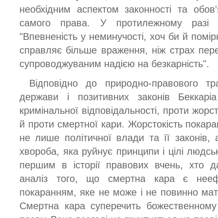
необхідним аспектом законності та обов
самого права. У протилежному разі р
"Впевненість у неминучості, хоч би й помі
справляє більше враження, ніж страх пер
супроводжуваним надією на безкарність".
Відповідно до природно-правового тр
держави і позитивних законів Беккаріа
кримінальної відповідальності, проти жорст
й проти смертної кари. Жорстокість покара
не лише політичної влади та її законів, 
хвороба, яка руйнує принципи і цілі людськ
першим в історії правових вчень, хто д
аналіз того, що смертна кара є нееф
покаранням, яке не може і не повинно мат
Смертна кара суперечить божественному