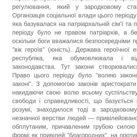
регулювання, який у зародковому ста
Організація соціальної влади цього періоду
яка базувалася на патріархальній сім'ї та п
періоду було не правом патріархів, а б
оскільки боги вважалися безпосередніми 
"вік героїв" (юність). Держава героїчної
республіка, яка обумовлювала і в
законодавства. Тут закони створювалис
Право цього періоду було "волею закон
законі". З допомогою законів аристократи
накидаючи свою волю всьому суспільству
свободи і справедливості, що базується
розумі, знаходилося тоді в зародковому
незначної верстви людей — привілейовано
обплутаним, причавленим грубою силою 
формі як привілей "благородних", на против