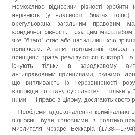
Неможливо відносини рівності зробити 
нерівність (у власності, благах тощо)
врегульована загальним правовим ма
юридичної рівності. Поза цим масштабом б
яке "благо" стає або насильницькою зрівн
привілеєм. А втім, притаманні природі 
принципи права реалізуються в історії не
існують тільки в зародковому виг
антиправовими принципами, скажімо, ари
що випливають із нерозвиненості роз
відповідного стану суспільства. І тільки у 
ними — і право в цілому, досягають свого р
Проблеми вдосконалення кримінального 
відносин були головними в політико-пра
мислителя Чезаре Беккаріа (1738—1794)