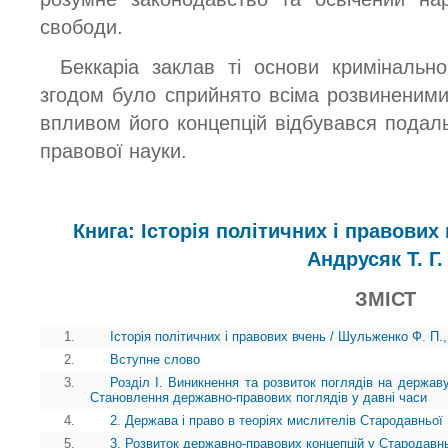
свободи.
Беккаріа заклав ті основи кримінально
згодом було сприйнято всіма розвиненим
впливом його концепцій відбувався подал
правової науки.
Книга: Історія політичних і правових
Андрусяк Т. Г.
ЗМІСТ
1.
Історія політичних і правових вчень / Шульженко Ф. П.,
2.
Вступне слово
3.
Розділ І. Виникнення та розвиток поглядів на державу
Становлення державно-правових поглядів у давні часи
4.
2. Держава і право в теоріях мислителів Стародавньої 
5.
3. Розвиток державно-правових концепцій у Стародавн