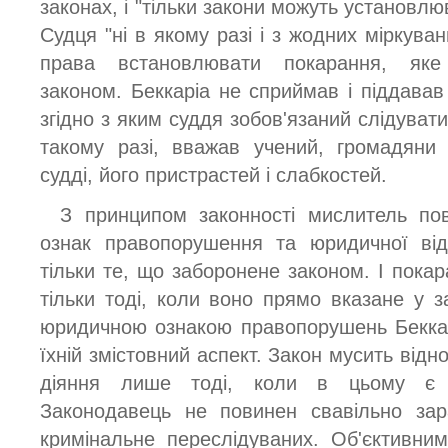
законах, і "тільки закони можуть установлю
Судця "ні в якому разі і з жодних міркуван
права встановлювати покарання, яке
законом. Беккаріа не сприймав і піддавав
згідно з яким суддя зобов'язаний слідувати 
такому разі, вважав учений, громадяни
судді, його пристрастей і слабкостей.
З принципом законності мислитель пов
ознак правопорушення та юридичної від
тільки те, що заборонене законом. І пока
тільки тоді, коли воно прямо вказане у з
юридичною ознакою правопорушень Беккар
їхній змістовний аспект. Закон мусить відн
діяння лише тоді, коли в цьому є "а
Законодавець не повинен свавільно зар
кримінальне переслідуваних. Об'єктивни