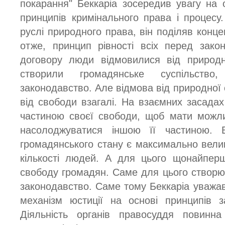
покарання" Беккаріа зосередив увагу на о
принципів кримінального права і процесу
руслі природного права, він поділяв концеп
отже, принцип рівності всіх перед зако
договору люди відмовилися від природн
створили громадянське суспільств
законодавство. Але відмова від природної
від свободи взагалі. На взаємних засада
частиною своєї свободи, щоб мати можли
насолоджуватися іншою її частиною. 
громадянського стану є максимально вел
кількості людей. А для цього щонайперш
свободу громадян. Саме для цього створ
законодавство. Саме тому Беккаріа уважа
механізм юстиції на основі принципів з
Діяльність органів правосуддя повинн