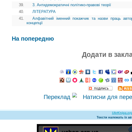
39.
3. Антидемократичні політико-правові теорії
40.
ЛІТЕРАТУРА
41.
Алфавітний іменний покажчик та назви праць автор
концепції
На попередню
Додати в закл
Переклад
UkrKniga.or
Тексти належать їх а