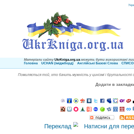
Укр
Матеріали сайту
UkrKniga.org.ua
можуть бути використані лиш
Головна
UCHAN (іміджборд)
Англійські Базові Слова
СПИСОК
Помиляється той, хто бачить мужність у цинізмі і брутальності с
Додати в закладк
Переклад