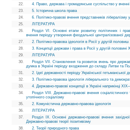
22.
4. Право, держава і громадянське суспільство у вченні 
23.
5. Історична школа права
24.
6. Політико-правові вчення представників лібералізму у
25.
ЛІТЕРАТУРА
26.
Розділ VI. Основні етапи розвитку політичних і пра
вчення періоду утворення феодальної централізованої де
27.
2. Політико-правова ідеологія в Росії у другій половиш
28.
3. Концепції держави і права в Росії у другій половині
29.
ЛІТЕРАТУРА
30.
Розділ VII. Становлення та розвиток вчень про державу
думка в Україні періоду входження до складу Литви та П
31.
2. Ідеї державності періоду Української гетьманської 
32.
3. Політико-правова ідеологія ліберального та демократ
33.
4. Державно-правові концепції в Україні наприкінці X
34.
Розділ VIII. Державно-правові вчення соціалістичного
утопічного соціалізму
35.
2. Комуністична державно-правова ідеологія
36.
ЛІТЕРАТУРА
37.
Розділ IX. Основні державно-правові вчення західн
Державно-правові теорії позитивізму
38.
2. Теорії природного права