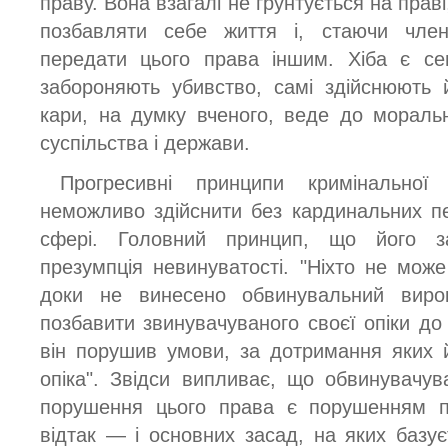
праву. Вона взагалі не грунтується на прав
позбавляти себе життя і, стаючи чле
передати цього права іншим. Хіба є се
забороняють убивство, самі здійснюють 
кари, на думку вченого, веде до морально
суспільства і держави.
Прогресивні принципи кримінальної 
неможливо здійснити без кардинальних п
сфері. Головний принцип, що його з
презумпція невинуватості. "Ніхто не мож
доки не винесено обвинувальний виро
позбавити звинувачуваного своєї опіки до
він порушив умови, за дотримання яких 
опіка". Звідси випливає, що обвинувачу
порушення цього права є порушенням пр
відтак — і основних засад, на яких базує