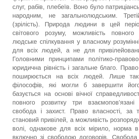
слуг, рабів, плебеїв. Воно було патриціанс
народним, не загальнолюдським. Трет
(зрілість). Природа людини в цей пері
світового розуму, можливість повного 
людське спілкування у власному розумінні
для всіх людей, а не для привілейован
Головними принципами політико-правово
юридична рівність і загальне благо. Прав
поширюється на всіх людей. Лише так
філософів, які могли б завершити йо
базується на основі вічної справедливос
повного розвитку три взаємопов'язані 
свобода і захист. Право власності, за
становий привілей, а можливість розпорядж
волі, однакове для всіх мірило, норма 
включно зі свободою договорів. Свобода к