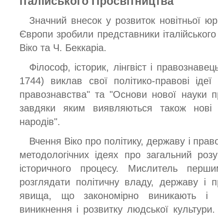
італійського Просвітництва
Значний внесок у розвиток новітньої юр
Європи зробили представники італійського
Віко та Ч. Беккаріа.
Філософ, історик, лінгвіст і правознаве
1744) виклав свої політико-правові ідеї
правознавства" та "Основи нової науки п
завдяки яким виявляються також нові
народів".
Вчення Віко про політику, державу і пра
методологічних ідеях про загальний роз
історичного процесу. Мислитель перш
розглядати політичну владу, державу і п
явища, що закономірно виникають і р
виникнення і розвитку людської культури.