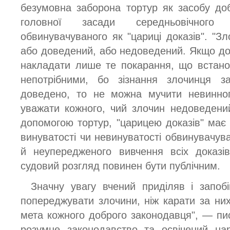
безумовна заборона тортур як засобу доб
головної засади середньовічног
обвинувачуваного як "цариці доказів". "З
або доведений, або недоведений. Якщо до
накладати лише те покарання, що встано
непотрібними, бо зізнання злочинця 
доведено, то не можна мучити невинног
уважати кожного, чий злочин недоведений"
допомогою тортур, "царицею доказів" має 
винуватості чи невинуватості обвинувачува
й неупередженого вивчення всіх доказі
судовий розгляд повинен бути публічним.
Значну увагу вчений приділяв і запобі
попереджувати злочини, ніж карати за н
мета кожного доброго законодавця", — пи
розумне законодавство та освічений на