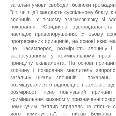
загальні умови свободи, безпеки громадян
її ті чи ті дії завдають суспільному благу,
злочинів. У тісному взаємозв'язку зі з
покарання. Юридична відповідальніст
наслідок правопорушення. У цьому аспе
прогресивних принципів, на основі яких м
Це, насамперед, розмірність злочину і
застосуванням у кримінальному праві
принципу еквівалента. На основі принципу
злочину і покарання мислитель запропо
загальну шкалу злочинів і покарань"
розміщувалися б відповідно і залежно від
розмірності тісно пов'язаний принцип
кримінальним законом у призначенні покар
неминучим. "Вплив справляє не стільки су
його неминучість", — писав Беккаріа.