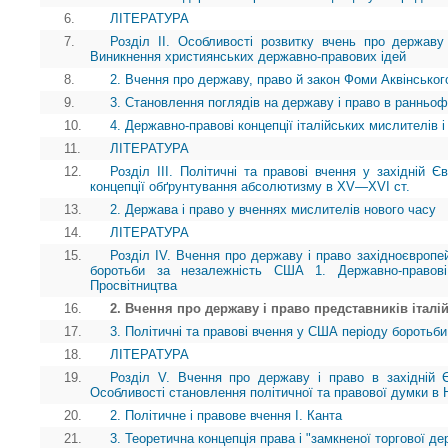
6.
ЛІТЕРАТУРА
7.
Розділ ІІ. Особливості розвитку вчень про державу
Виникнення християнських державно-правових ідей
8.
2. Вчення про державу, право й закон Фоми Аквінськог
9.
3. Становлення поглядів на державу і право в ранньоф
10.
4. Державно-правові концепції італійських мислителів 
11.
ЛІТЕРАТУРА
12.
Розділ ІІІ. Політичні та правові вчення у західній 
концепції обґрунтування абсолютизму в XV—XVI ст.
13.
2. Держава і право у вченнях мислителів нового часу
14.
ЛІТЕРАТУРА
15.
Розділ IV. Вчення про державу і право західноєвропей
боротьби за незалежність США 1. Державно-правові 
Просвітництва
16.
2. Вчення про державу і право представників італі
17.
3. Політичні та правові вчення у США періоду боротьби
18.
ЛІТЕРАТУРА
19.
Розділ V. Вчення про державу і право в західній Є
Особливості становлення політичної та правової думки в 
20.
2. Політичне і правове вчення І. Канта
21.
3. Теоретична концепція права і "замкненої торгової де