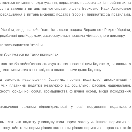
улюються питання оподаткування; нормативно-правових актів, прийнятих на
ксу та законів з питань митної справи; рішень Верховної Ради Автономної
моврядування з питань місцевих податків (зборів), прийнятих за правилами,
України, згода на обов’язковість якого надана Верховною Радою України,
передбачені цим Кодексом, застосовуються правила міжнародного договору.
го законодавства України
ни ґрунтується на таких принципах:
 кожна особа зобов’язана сплачувати встановлені цим Кодексом, законами з
, платником яких вона є згідно з положеннями цього Кодексу;
ред законом, недопущення будь-яких проявів податкової дискримінації -
сіх платників податків незалежно від соціальної, расової, національної,
сності юридичної особи, громадянства фізичної особи, місця походження
 визначеної законом відповідальності у разі порушення податкового
шень платника податку у випадку коли норма закону чи іншого нормативно-
закону, або коли норми різних законів чи різних нормативно-правових актів