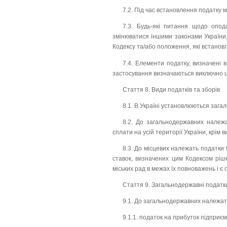
7.2. Під час встановлення податку 
7.3. Будь-які питання щодо опо
змінюватися іншими законами України,
Кодексу та/або положення, які встанов
7.4. Елементи податку, визначені в
застосування визначаються виключно 
Стаття 8. Види податків та зборів
8.1. В Україні установлюються загал
8.2. До загальнодержавних належа
сплати на усій території України, крім
8.3. До місцевих належать податки 
ставок, визначених цим Кодексом ріш
міських рад в межах їх повноважень і є
Стаття 9. Загальнодержавні податк
9.1. До загальнодержавних належать
9.1.1. податок на прибуток підприєм