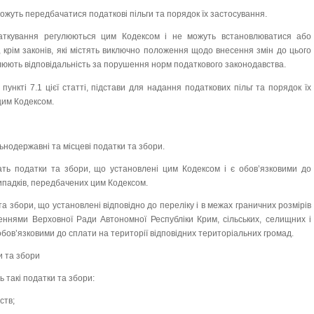
можуть передбачатися податкові пільги та порядок їх застосування.
даткування регулюються цим Кодексом і не можуть встановлюватися або
 крім законів, які містять виключно положення щодо внесення змін до цього
люють відповідальність за порушення норм податкового законодавства.
 пункті 7.1 цієї статті, підстави для надання податкових пільг та порядок їх
цим Кодексом.
ьнодержавні та місцеві податки та збори.
ть податки та збори, що установлені цим Кодексом і є обов’язковими до
 випадків, передбачених цим Кодексом.
та збори, що установлені відповідно до переліку і в межах граничних розмірів
еннями Верховної Ради Автономної Республіки Крим, сільських, селищних і
 обов’язковими до сплати на території відповідних територіальних громад.
и та збори
 такі податки та збори:
ств;