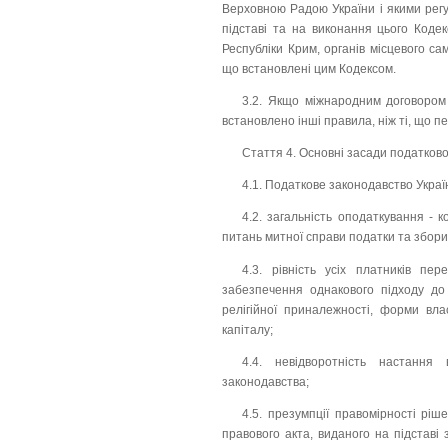
Верховною Радою України і якими рег
підставі та на виконання цього Коде
Республіки Крим, органів місцевого са
що встановлені цим Кодексом.
3.2. Якщо міжнародним договором 
встановлено інші правила, ніж ті, що 
Стаття 4. Основні засади податково
4.1. Податкове законодавство Украї
4.2. загальність оподаткування -
питань митної справи податки та збори
4.3. рівність усіх платників пе
забезпечення однакового підходу до у
релігійної приналежності, форми вла
капіталу;
4.4. невідворотність настання
законодавства;
4.5. презумпції правомірності рі
правового акта, виданого на підставі 