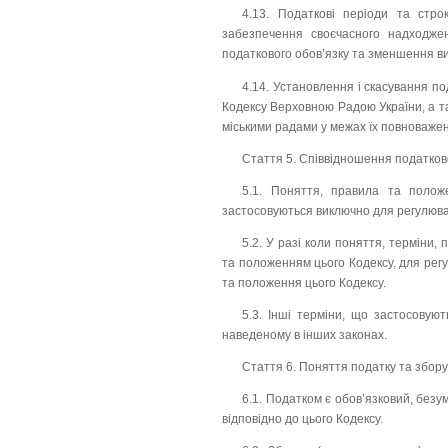
4.13. Податкові періоди та стро
забезпечення своєчасного надходже
податкового обов’язку та зменшення ви
4.14. Установлення і скасування под
Кодексу Верховною Радою України, а т
міськими радами у межах їх повноважен
Стаття 5. Співвідношення податков
5.1. Поняття, правила та полож
застосовуються виключно для регулюва
5.2. У разі коли поняття, терміни
та положенням цього Кодексу, для рег
та положення цього Кодексу.
5.3. Інші терміни, що застосовую
наведеному в інших законах.
Стаття 6. Поняття податку та збору
6.1. Податком є обов’язковий, безу
відповідно до цього Кодексу.