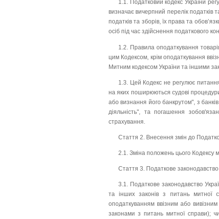
1.1. Податковий кодекс України рег
визначає вичерпний перелік податків та
податків та зборів, їх права та обов’я
осіб під час здійснення податкового к
1.2. Правила оподаткування товарі
цим Кодексом, крім оподаткування ввіз
Митним кодексом України та іншими зак
1.3. Цей Кодекс не регулює питанн
на яких поширюються судові процедури
або визнання його банкрутом", з банків
діяльність", та погашення зобов'яза
страхування.
Стаття 2. Внесення змін до Податко
2.1. Зміна положень цього Кодексу
Стаття 3. Податкове законодавство
3.1. Податкове законодавство Украї
та інших законів з питань митної с
оподаткуванням ввізним або вивізним
законами з питань митної справи); чи