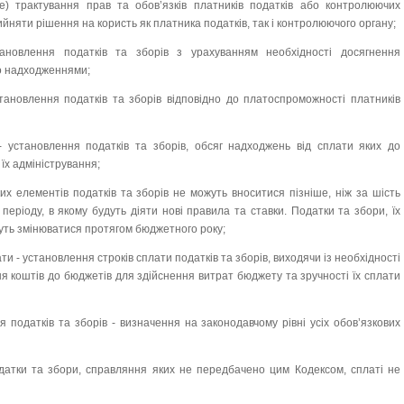
) трактування прав та обов’язків платників податків або контролюючих
рийняти рішення на користь як платника податків, так і контролюючого органу;
тановлення податків та зборів з урахуванням необхідності досягнення
о надходженнями;
становлення податків та зборів відповідно до платоспроможності платників
 - установлення податків та зборів, обсяг надходжень від сплати яких до
їх адміністрування;
яких елементів податків та зборів не можуть вноситися пізніше, ніж за шість
періоду, в якому будуть діяти нові правила та ставки. Податки та збори, їх
ожуть змінюватися протягом бюджетного року;
ати - установлення строків сплати податків та зборів, виходячи із необхідності
 коштів до бюджетів для здійснення витрат бюджету та зручності їх сплати
я податків та зборів - визначення на законодавчому рівні усіх обов’язкових
податки та збори, справляння яких не передбачено цим Кодексом, сплаті не