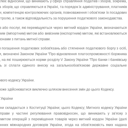
улює відносини, що виникають у сфері справляння податків і зборів, зокрема,
 зборів, що справляються в Україні, та порядок їх адміністрування, платників
зки, компетенцію контролюючих органів, повноваження і обов’язки їх посадових
онтролю, а також відповідальність за порушення податкового законодавства.
в або послуг, які переміщуються через митний кордон України, визначаються
ним (імпортним) митом або вивізним (експортним) митом, які встановлюються
онами з питань митної справи.
я погашення податкових зобов'язань або стягнення податкового боргу з осіб,
, визначені Законом України "Про відновлення платоспроможності боржника
, на які поширюються норми розділу V Закону України "Про банки і банківську
нь зі сплати єдиного внеску на загальнообов'язкове державне соціальне
вого кодексу України.
 може здійснюватися виключно шляхом внесення змін до цього Кодексу.
 України
ни складається з Коституції України; цього Кодексу; Митного кодексу України
прави у частині регулювання правовідносин, що виникають у зв’язку з
 митом операцій з переміщення товарів через митний кордон України (далі
нних міжнародних договорів України, згода на обов’язковість яких надана