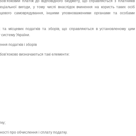
обов’язковий платіж до відповідного бюджету, що справляється з платників
ціальної вигоди, у тому числі внаслідок вчинення на користь таких осіб
сцевого самоврядування, іншими уповноваженими органами та особами
х та місцевих податків та зборів, що справляються в установленому цим
 систему України.
ння податків і зборів
обов’язково визначаються такі елементи:
тку;
тності про обчислення і сплату податку.