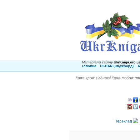
Матеріали сайту
UkrKniga.org.u
Головна
UCHAN (іміджборд)
А
Каже кров: з’єднаю! Каже любов: про
Переклад