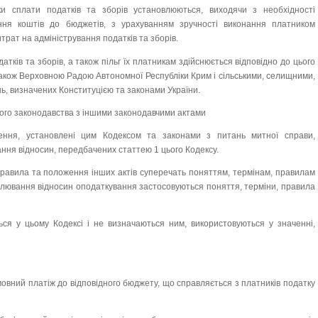
ки сплати податків та зборів установлюються, виходячи з необхідності
ння коштів до бюджетів, з урахуванням зручності виконання платником
трат на адміністрування податків та зборів.
атків та зборів, а також пільг їх платникам здійснюється відповідно до цього
акож Верховною Радою Автономної Республіки Крим і сільськими, селищними,
ь, визначених Конституцією та законами України.
ого законодавства з іншими законодавчими актами
ення, установлені цим Кодексом та законами з питань митної справи,
ння відносин, передбачених статтею 1 цього Кодексу.
, правила та положення інших актів суперечать поняттям, термінам, правилам
улювання відносин оподаткування застосовуються поняття, терміни, правила
ться у цьому Кодексі і не визначаються ним, використовуються у значенні,
мовний платіж до відповідного бюджету, що справляється з платників податку