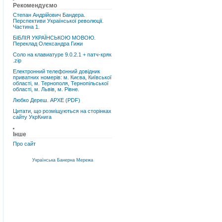
Рекомендуємо
Степан Андрійович Бандера.
Перспективи Української революції.
Частина 1.
БІБЛІЯ УКРАЇНСЬКОЮ МОВОЮ.
Переклад Олександра Гижи
Соло на клавиатуре 9.0.2.1 + патч-кряк
.zip
Електронний телефонний довідник
приватних номерів: м. Києва, Київської
області, м. Тернополя, Тернопільської
області, м. Львів, м. Рівне.
Любко Дереш. АРХЕ (PDF)
Цитати, що розміщуються на сторінках
сайту УкрКнига
Інше
Про сайт
Українська Банерна Мережа