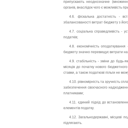
припускають неоднозначне (множинне
органів, внаслідок чого є можливість п
4.6. фіскальна достатність - вс
збалансованості витрат бюджету з йог
4.7. соціальна справедливість - у
податків;
4.8. економічність оподаткування
бюджету значно перевищує витрати на 
4.9. стабільність - зміни до будь-
місяців до початку нового бюджетного 
ставки, а також податкові пільги не м
4.10. рівномірність та зручність спл
забезпечення своєчасного надходження
платниками;
4.11. єдиний підхід до встановленн
елементів податку.
4.12. Загальнодержавні, місцеві 
підлягають.