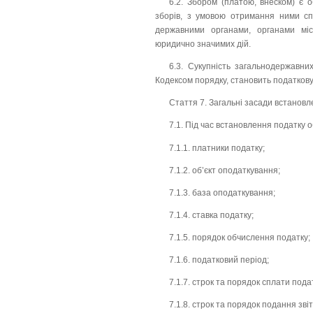
6.2. Збором (платою, внеском) є 
зборів, з умовою отримання ними спе
державними органами, органами мі
юридично значимих дій.
6.3. Сукупність загальнодержавни
Кодексом порядку, становить податкову
Стаття 7. Загальні засади встановле
7.1. Під час встановлення податку 
7.1.1. платники податку;
7.1.2. об’єкт оподаткування;
7.1.3. база оподаткування;
7.1.4. ставка податку;
7.1.5. порядок обчислення податку;
7.1.6. податковий період;
7.1.7. строк та порядок сплати пода
7.1.8. строк та порядок подання зві