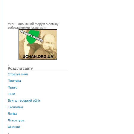
Учан - анонімний форум з обміну
зображеннями і жартами:
Розділи сайту
Страхування
Політика
Право
Інше
Бухгалтерський облік
Економіка
Логіка
Література
Фінанси