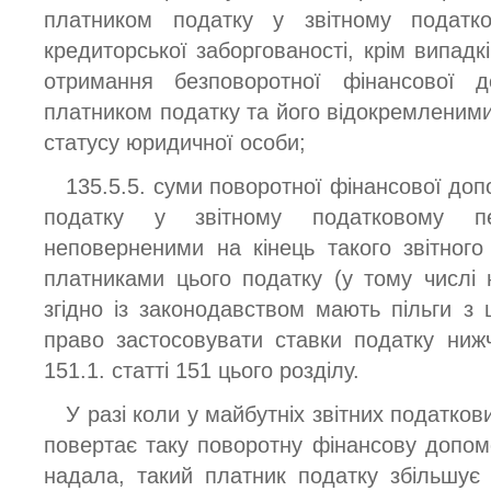
платником податку у звітному податков
кредиторської заборгованості, крім випадкі
отримання безповоротної фінансової 
платником податку та його відокремленими
статусу юридичної особи;
135.5.5. суми поворотної фінансової до
податку у звітному податковому п
неповерненими на кінець такого звітного 
платниками цього податку (у тому числі н
згідно із законодавством мають пільги з 
право застосовувати ставки податку нижч
151.1. статті 151 цього розділу.
У разі коли у майбутніх звітних податко
повертає таку поворотну фінансову допомогу
надала, такий платник податку збільшує