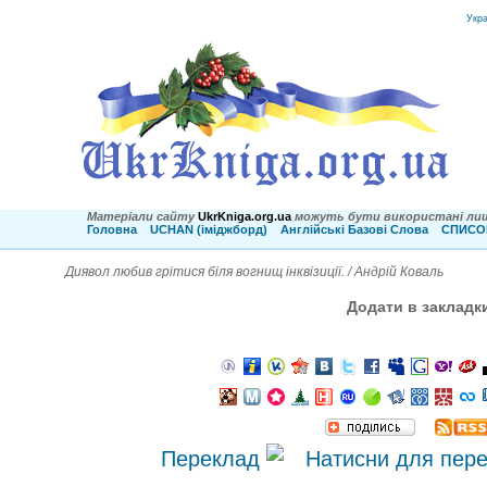
Укр
Матеріали сайту
UkrKniga.org.ua
можуть бути використані лиш
Головна
UCHAN (іміджборд)
Англійські Базові Слова
СПИСОК
Диявол любив грітися біля вогнищ інквізиції. / Андрій Коваль
Додати в закладк
Переклад