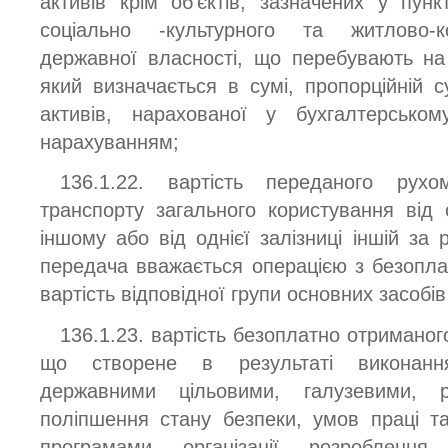
активів крім об’єктів, зазначених у пунк
соціально -культурного та житлово-к
державної власності, що перебувають на
який визначається в сумі, пропорційній с
активів, нарахованої у бухгалтерськом
нарахуванням;
136.1.22. вартість переданого рухо
транспорту загального користування від о
іншому або від однієї залізниці іншій за 
передача вважається операцією з безопла
вартість відповідної групи основних засобів
136.1.23. вартість безоплатно отримано
що створене в результаті виконання
державними цільовими, галузевими, р
поліпшення стану безпеки, умов праці т
програмами організації розроблення