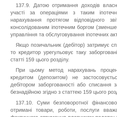
137.9. Датою отримання доходів власни
участі за операціями з таким іпотеч
нарахування протягом відповідного зв
консолідованим іпотечним боргом (зменше
управління та обслуговування іпотечних акт
Якщо позичальник (дебітор) затримує спл
то кредитор урегульовує таку заборговані
статті 159 цього розділу.
При цьому метод нарахувань процент
кредитом (депозитом) не застосовуєт
дебітором заборгованості або списання з
безнадійною згідно з статтею 159 цього роз
137.10. Суми безповоротної фінансов
отримані товари, роботи, послуги вва