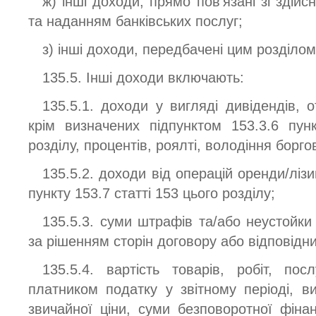
ж) інші доходи, прямо пов’язані зі здій
та наданням банківських послуг;
з) інші доходи, передбачені цим розділом
135.5. Інші доходи включають:
135.5.1. доходи у вигляді дивідендів, 
крім визначених підпунктом 153.3.6 пун
розділу, процентів, роялті, володіння борг
135.5.2. доходи від операцій оренди/лізи
пункту 153.7 статті 153 цього розділу;
135.5.3. суми штрафів та/або неустойки
за рішенням сторін договору або відповідни
135.5.4. вартість товарів, робіт, пос
платником податку у звітному періоді, в
звичайної ціни, суми безповоротної фіна