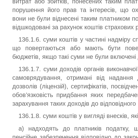
витрат або збитків, понесених таким плат
порушення його прав та інтересів, що о
вони не були віднесені таким платником п
відшкодовані за рахунок коштів страхових р
136.1.6. суми коштів у частині надміру с
що повертаються або мають бути пове
бюджетів, якщо такі суми не були включені
136.1.7. суми доходів органів виконавчо
самоврядування, отримані від надання 
дозволів (ліцензій), сертифікатів, посвідче
обов’язковість придбання яких передбаче
зарахування таких доходів до відповідного
136.1.8. суми коштів у вигляді внесків, які
а) надходять до платників податку, 
пенсійне забезпечення відповідно до закон