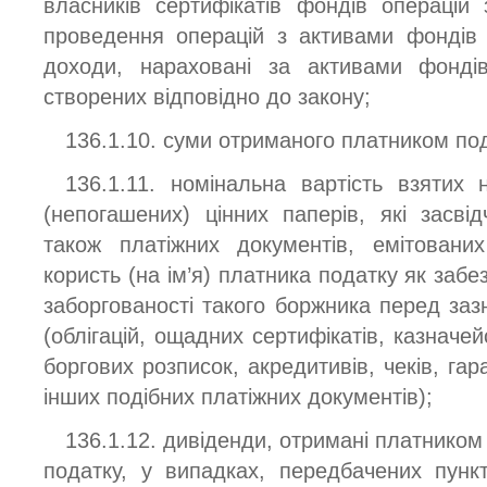
власників сертифікатів фондів операцій
проведення операцій з активами фондів 
доходи, нараховані за активами фондів
створених відповідно до закону;
136.1.10. суми отриманого платником под
136.1.11. номінальна вартість взятих 
(непогашених) цінних паперів, які засві
також платіжних документів, емітовани
користь (на ім’я) платника податку як заб
заборгованості такого боржника перед за
(облігацій, ощадних сертифікатів, казначей
боргових розписок, акредитивів, чеків, гара
інших подібних платіжних документів);
136.1.12. дивіденди, отримані платником
податку, у випадках, передбачених пунк