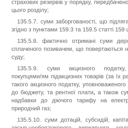
страхових резервів у порядку, передбачено
цього розділу;
135.5.7. суми заборгованості, що підля
згідно з пунктами 159.3 та 159.5 статті 159 
135.5.8. фактично отримані суми дер
сплаченого позивачем, що повертаються н
суду;
135.5.9. суми акцизного податку, 
покупцями/ям підакцизних товарів (за їх р
такого акцизного податку, уповноваженого
до бюджету, та
рентної плати
,
а також сум
надбавки до діючого тарифу на електр
природний газ;
135.5.10. суми дотацій, субсидій, капіт
загальнообов’язкового державного соц