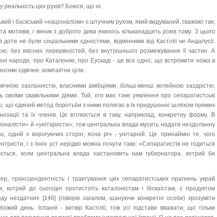
 реальність цих рухів? Боюся, що ні.
кий і баскський «націоналізм» є штучним рухом, який видуманий, скажімо так,
та мотивів, і виник з доброго дива якихось кільканадцять років тому. З цього
в доти не були соціальними єдностями, відмінними від Кастілії чи Андалусії.
ою, без якісних перервностей, без внутрішнього розмежування її частин. А
зні народи, про Каталонію, про Еускаді - це все одно, що встромити ножа в
анізми одвічне, компактне ціле.
омічною захланністю, власними амбіціями, більш-менш келейною заздрістю,
ь своїми свавільними діями. Той, хто має таке уявлення про сепаратистські
тю, що єдиний метод боротьби з ними полягає в їх придушенні шляхом прямих
ганізації та їх членів. Це втілюється в таку, наприклад, конкретну форму. В
іоналісти» й «унітаристи»; тож центральна влада мусить надати нездоланну
є, одній з ворогуючих сторін; ясна річ - унітарній. Це. принаймні те, чого
нтристи, і з їхніх уст нерідко можна почути таке: «Сепаратистів не годиться
нається, коли центральна влада настановить нам губернатора, котрий би
тер, трансцендентність і трактування цих сепаратистських прагнень украй
м, котрий до сьогодні протистоїть каталоністам і біскаїстам, є продуктом
роду нездатних [146] (говорю загалом, шануючи конкретні особи) зрозуміти
 божий день: Іспанія - витвір Кастілії, тож усі підстави вважати, що тільки