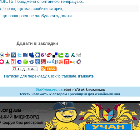
ІСТЬ Породжена спонтанною генерацією...
ерше, що має зробити історик,...
о наша раса не здобулася здолати...
Додати в закладки
Translate
UkrKniga.org.ua
admin (a*t) ukrkniga.org.ua
Тексти належать їх авторам і розміщені для ознайомлення.