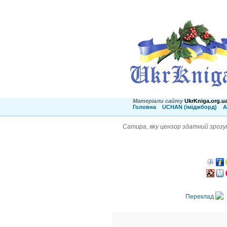
Матеріали сайту
UkrKniga.org.u
Головна
UCHAN (іміджборд)
А
Сатира, яку цензор здатний зрозум
Переклад