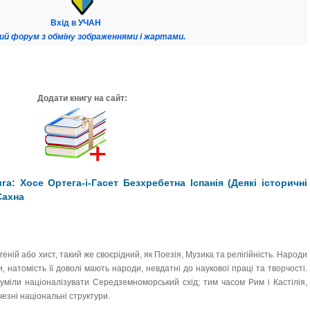
Вхід в УЧАН
ий форум з обміну зображеннями і жартами.
Додати книгу на сайт:
а: Хосе Ортега-і-Гасет Безхребетна Іспанія (Деякі історичні
Сахна
 геній або хист, такий же своєрідний, як Поезія, Музика та релігійність. Народи
и, натомість її доволі мають народи, невдатні до наукової праці та творчості.
зуміли націоналізувати Середземноморський схід; тим часом Рим і Кастілія,
чезні національні структури.