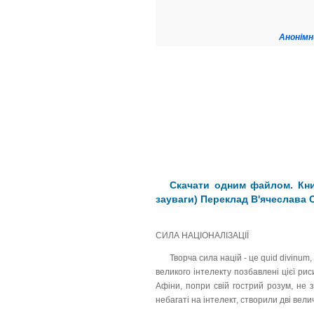
Анонімн
Скачати одним файлом. Книг
зауваги) Переклад В'ячеслава 
СИЛА НАЦІОНАЛІЗАЦІЇ
Творча сила націй - це quid divinum,
великого інтелекту позбавлені цієї рис
Афіни, попри свій гострий розум, не 
небагаті на інтелект, створили дві вели