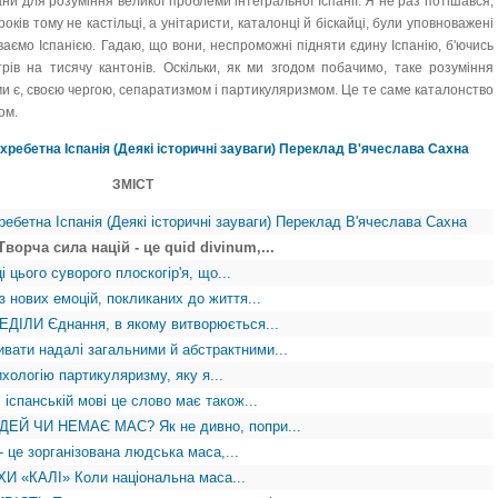
ани для розуміння великої проблеми інтегральної Іспанії. Я не раз потішався,
оків тому не кастільці, а унітаристи, каталонці й біскайці, були уповноважені
иваємо Іспанією. Гадаю, що вони, неспроможні підняти єдину Іспанію, б'ючись
рів на тисячу кантонів. Оскільки, як ми згодом побачимо, таке розуміння
ими є, своєю чергою, сепаратизмом і партикуляризмом. Це те саме каталонство
ом.
зхребетна Іспанія (Деякі історичні зауваги) Переклад В'ячеслава Сахна
ЗМІСТ
ребетна Іспанія (Деякі історичні зауваги) Переклад В'ячеслава Сахна
орча сила націй - це quid divinum,...
ього суворого плоскогір'я, що...
ових емоцій, покликаних до життя...
ЛИ Єднання, в якому витворюється...
ати надалі загальними й абстрактними...
логію партикуляризму, яку я...
панській мові це слово має також...
Й ЧИ НЕМАЄ МАС? Як не дивно, попри...
е зорганізована людська маса,...
 «КАЛІ» Коли національна маса...