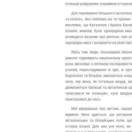
іспанців усвідомлює справжню історичну
Для переважної більшості каталонсь
«з нічого», без глибоких на те причин 
випливає, що Каталонія і Країна Баскі
Іспанія, мовляв, була однорідною мас
розводити балачки про регіони, про рі
однорідну масу і розкраяти на різні орг
Якісь там люди, спонукувані екон
умисне підривають національну єдніст
рухи, висновує з логічною послідовніс
утисків, переслідування їх ідеї, їх ор
Барселоні та Більбао змагаються «нац
силу, яку вона, як тотальна влада, ма
домагаються баскські та каталонські це
трактувати як іспанців»; «усе влад
прислухався до нас».
Мої міркування про витоки, харак
відмінні. Мені здається, що унітариз
каталонських та біскайських голів, з
історію Іспанії. Для них усе ясно, як