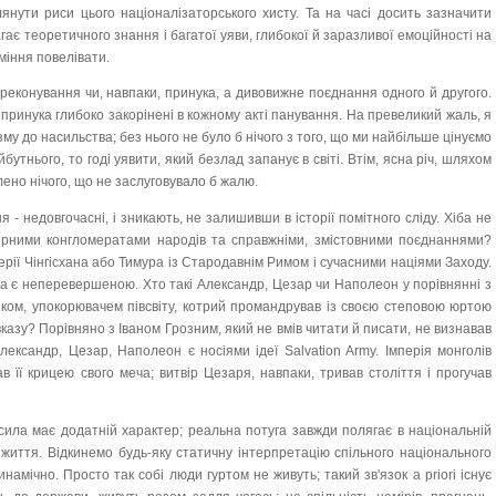
янути риси цього націоналізаторського хисту. Та на часі досить зазначити
агає теоретичного знання і багатої уяви, глибокої й заразливої емоційності на
вміння повелівати.
ереконування чи, навпаки, принука, а дивовижне поєднання одного й другого.
ринука глибоко закорінені в кожному акті панування. На превеликий жаль, я
му до насильства; без нього не було б нічого з того, що ми найбільше цінуємо
бутнього, то годі уявити, який безлад запанує в світі. Втім, ясна річ, шляхом
лено нічого, що не заслуговувало б жалю.
 - недовгочасні, і зникають, не залишивши в історії помітного сліду. Хіба не
ерними конгломератами народів та справжніми, змістовними поєднаннями?
ерії Чінгісхана або Тимура із Стародавнім Римом і сучасними націями Заходу.
ана є неперевершеною. Хто такі Александр, Цезар чи Наполеон у порівнянні з
ком, упокорювачем півсвіту, котрий промандрував із своєю степовою юртою
казу? Порівняно з Іваном Грозним, який не вмів читати й писати, не визнавав
 Александр, Цезар, Наполеон є носіями ідеї Salvation Army. Імперія монголів
в її крицею свого меча; витвір Цезаря, навпаки, тривав століття і прогучав
сила має додатній характер; реальна потуга завжди полягає в національній
 життя. Відкинемо будь-яку статичну інтерпретацію спільного національного
амічно. Просто так собі люди гуртом не живуть; такий зв'язок a priori існує