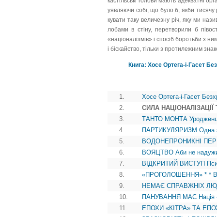
кастільські голови мають адекватні орг
уявляючи собі, що було б, якби тисячу р
кувати таку величезну річ, яку ми наз
лобами в стіну, перетворили б півост
«націоналізмів» і спосіб боротьби з н
і біскайство, тільки з протилежним знак
Книга: Хосе Ортега-і-Гасет Бе
1.
Хосе Ортега-і-Гасет Безх
2.
СИЛА НАЦІОНАЛІЗАЦІЇ Тв
3.
ТАНТО МОНТА Уродженці ц
4.
ПАРТИКУЛЯРИЗМ Одна з н
5.
ВОДОНЕПРОНИКНІ ПЕРЕДІ
6.
ВОЯЦТВО Аби не надужив
7.
ВІДКРИТИЙ ВИСТУП Психо
8.
«ПРОГОЛОШЕННЯ» * * В іс
9.
НЕМАЄ СПРАВЖНІХ ЛЮДЕ
10.
ПАНУВАННЯ МАС Нація - ц
11.
ЕПОХИ «КІТРА» ТА ЕПОХИ