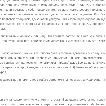
ь до держави, живуть разом задля чогось; це спільність намірів, прагнень,
 для того,
аби бути
вкупі, а
щоб робити
щось укупі. Коли Рим підкорює
ми, вони почувають себе прищепленими до латинського дерева і плекають
есь велике життєдайне підприємство, де всі можуть співпрацювати. Рим був
щою правовою традицією, досконалим урядуванням, скарбницею одержаних від
освітськості, святечності та досконаліших утіх. Того дня, коли Рим перестав
лась.
 вирішальним чинником для нації. Ця помилка постає, як я вже зазначав, з
й, пращурній спільноті, загалом у минулому. Нації утворюються і живуть, доки
її місію неважко. Хоч би яка глибока була історична доконечність союзу між
речність з приватними інтересами, примхами, ницістю, пристрастями і,
о тримаються на поверхні непокірливої народної душі. Все це не витримує
ії, суперечить природі людини і стає на шляху історії. Дійовим засобом проти
ургія.
серваторії, поглянемо тепер з майже астрономічної перспективи у далечінь, на
ів іспанського політичного життя в останні двадцять років стала поява
тизмів, тобто рухів етнічного й територіального відокремлення. Чи багато