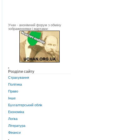
Учан - анонімний форум з обміну
зображеннями і жартами:
Розділи сайту
Страхування
Політика
Право
Інше
Бухгалтерський облік
Економіка
Логіка
Література
Фінанси