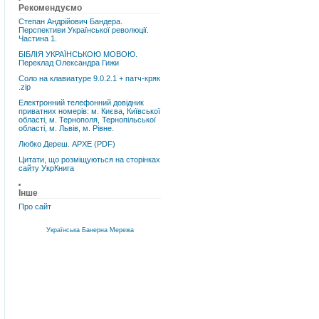
Рекомендуємо
Степан Андрійович Бандера.
Перспективи Української революції.
Частина 1.
БІБЛІЯ УКРАЇНСЬКОЮ МОВОЮ.
Переклад Олександра Гижи
Соло на клавиатуре 9.0.2.1 + патч-кряк
.zip
Електронний телефонний довідник
приватних номерів: м. Києва, Київської
області, м. Тернополя, Тернопільської
області, м. Львів, м. Рівне.
Любко Дереш. АРХЕ (PDF)
Цитати, що розміщуються на сторінках
сайту УкрКнига
Інше
Про сайт
Українська Банерна Мережа