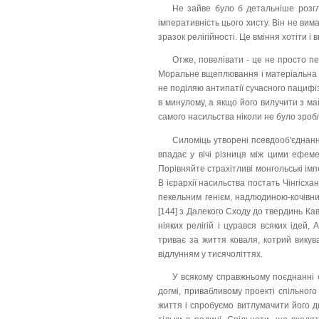
Не зайве було б детальніше розгл
імперативність цього хисту. Він не вим
зразок релігійності. Це вміння хотіти і 
Отже, повелівати - це не просто п
Моральне вщеплювання і матеріальна п
не поділяю антипатії сучасного пацифіз
в минулому, а якщо його вилучити з май
самого насильства ніколи не було зроб
Силоміць утворені псевдооб'єднання
впадає у вічі різниця між цими ефем
Порівняйте страхітливі монгольські імп
В ієрархії насильства постать Чінгісх
пекельним генієм, надлюдиною-кочівни
[144] з Далекого Сходу до твердинь Кав
ніяких релігій і цурався всяких ідей,
триває за життя коваля, котрий викува
відлунням у тисячоліттях.
У всякому справжньому поєднанні 
догмі, привабливому проекті спільного
життя і спробуємо витлумачити його дин