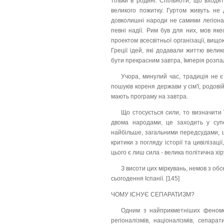
тільки в родині. Спільноти, що входят
великого пожитку. Гуртом живуть не
довколишні народи не самими легіона
певні надії. Рим був для них, мов як
проектом всесвітньої організації, ви
Греції ідей, які додавали життю велик
бути прекрасним завтра, Імперія розпа
Учора, минулий час, традиція не є
пошуків кореня держави у сім'ї, родові
мають програму на завтра.
Що стосується сили, то визначити 
двома народами, це заходить у супе
найбільше, загальними передсудами, щ
критики з погляду історії та цивілізац
цього є лиш сила - велика політична хір
З висоти цих міркувань, немов з об
сьогодення Іспанії. [145]
ЧОМУ ІСНУЄ СЕПАРАТИЗМ?
Одним з найприкметніших феномен
регіоналізмів, націоналізмів, сепара