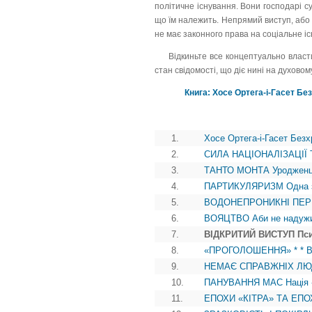
політичне існування. Вони господарі су
що їм належить. Непрямий виступ, або 
не має законного права на соціальне і
Відкиньте все концептуально власти
стан свідомості, що діє нині на духовому
Книга: Хосе Ортега-і-Гасет Бе
1.
Хосе Ортега-і-Гасет Безх
2.
СИЛА НАЦІОНАЛІЗАЦІЇ Твор
3.
ТАНТО МОНТА Уродженці ц
4.
ПАРТИКУЛЯРИЗМ Одна з н
5.
ВОДОНЕПРОНИКНІ ПЕРЕДІ
6.
ВОЯЦТВО Аби не надужив
7.
ВІДКРИТИЙ ВИСТУП Псих
8.
«ПРОГОЛОШЕННЯ» * * В іс
9.
НЕМАЄ СПРАВЖНІХ ЛЮДЕ
10.
ПАНУВАННЯ МАС Нація - ц
11.
ЕПОХИ «КІТРА» ТА ЕПОХИ