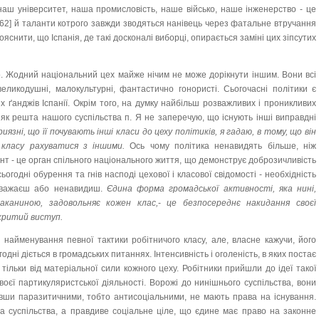
наш університет, наша промисловість, наше військо, наше інженерство - це
62] й таланти котрого завжди зводяться нанівець через фатальне втручання
пояснити, що Іспанія, де такі досконалі виборці, опирається заміні цих зіпсутих
о. Жодний національний цех майже нічим не може дорікнути іншим. Вони всі
еликодушні, малокультурні, фантастично гонористі. Сьогочасні політики є
 ґанджів Іспанії. Окрім того, на думку найбільш розважливих і проникливих
, як решта нашого суспільства п. Я не заперечую, що існують інші виправдні
язні, що її почувають інші класи до цеху політиків, я гадаю, в тому, що він
 класу рахуватися з іншими.
Ось чому політика ненавидять більше, ніж
т - це орган спільного національного життя, що демонструє доброзичливість
ьогодні обурення та гнів насподі цехової і класової свідомості - необхідність
неважаєш або ненавидиш.
Єдина форма громадської активності, яка нині,
аканиною, задовольняє кожен клас,
-
це безпосереднє накидання своєї
критий виступ.
найменування певної тактики робітничого класу, але, власне кажучи, його
одні діється в громадських питаннях. Інтенсивність і оголеність, в яких постає
 тільки від матеріальної сили кожного цеху. Робітники прийшли до ідеї такої
своєї партикуляристської діяльності. Ворожі до нинішнього суспільства, вони
увши паразитичними, тобто антисоціальними, не мають права на існування.
на суспільства, а правдиве соціальне ціле, що єдине має право на законне