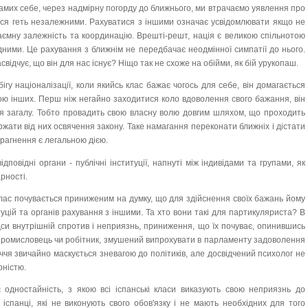
амих себе, через надмірну погорду до ближнього, ми втрачаємо уявлення про
ися геть незалежними. Рахуватися з іншими означає усвідомлювати якщо не
заємну залежність та координацію. Врешті-решт, нація є великою спільнотою
 одними. Це рахування з ближнім не передбачає неодмінної симпатії до нього.
свідчує, що він для нас існує? Ніщо так не схоже на обійми, як бій урукопаш.
гу націоналізації, коли якийсь клас бажає чогось для себе, він домагається
ю інших. Перш ніж негайно заходитися коло вдоволення свого бажання, він
ня загалу. Тобто провадить свою власну волю довгим шляхом, що проходить
ержати від них освячення закону. Таке намагання переконати ближніх і дістати
прагнення є легальною дією.
дповідні органи - публічні інституції, напнуті між індивідами та групами, як
рності.
ас почувається приниженим на думку, що для здійснення своїх бажань йому
уцій та органів рахування з іншими. Та хто вони такі для партикуляриста? В
 Звідси внутрішній спротив і неприязнь, приниження, що їх почуває, опинившись
, промисловець чи робітник, змушений випрохувати в парламенту задоволення
іччя звичайно маскується зневагою до політиків, але досвідчений психолог не
рністю.
є одностайність, з якою всі іспанські класи виказують свою неприязнь до
і іспанці, які не виконують свого обов'язку і не мають необхідних для того