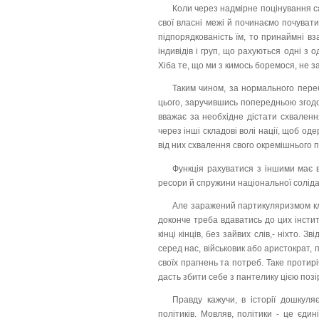
Коли через надмірне поцінування с
свої власні межі й починаємо почуват
підпорядкованість їм, то принаймні в
індивідів і груп, що рахуються одні з
Хіба те, що ми з кимось боремося, не за
Таким чином, за нормального перебі
цього, заручившись попередньою згодо
вважає за необхідне дістати схвален
через інші складові волі нації, щоб од
від них схвалення свого окремішнього 
Функція рахуватися з іншими має ві
ресори й спружини національної соліда
Але заражений партикуляризмом кл
доконче треба вдаватись до цих інстит
кінці кінців, без зайвих слів,- ніхто.
серед нас, військовик або аристократ
своїх прагнень та потреб. Таке протир
дасть збити себе з пантелику цією позі
Правду кажучи, в історії дошкуля
політиків. Мовляв, політики - це єдин