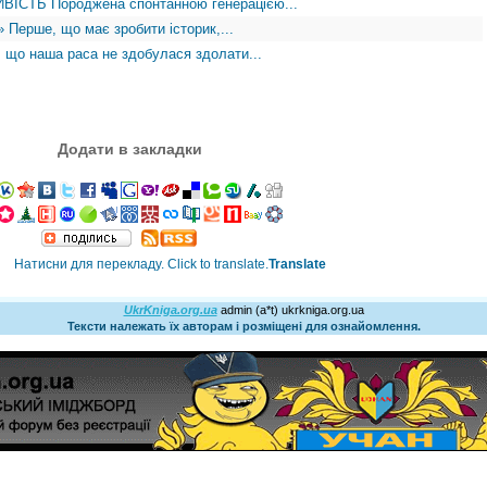
ІСТЬ Породжена спонтанною генерацією...
ерше, що має зробити історик,...
о наша раса не здобулася здолати...
Додати в закладки
Translate
UkrKniga.org.ua
admin (a*t) ukrkniga.org.ua
Тексти належать їх авторам і розміщені для ознайомлення.