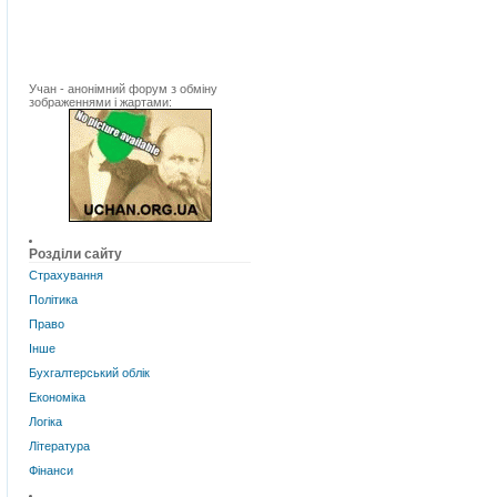
Учан - анонімний форум з обміну
зображеннями і жартами:
Розділи сайту
Страхування
Політика
Право
Інше
Бухгалтерський облік
Економіка
Логіка
Література
Фінанси