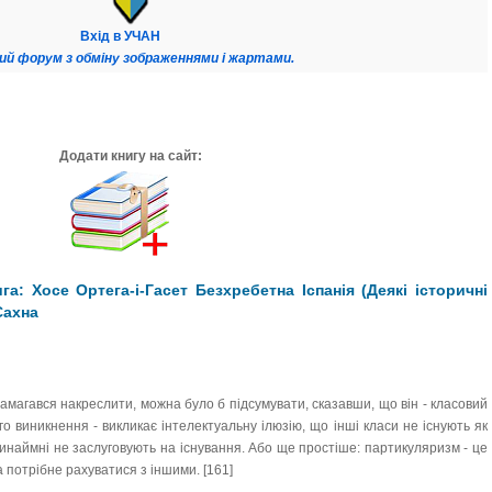
Вхід в УЧАН
ий форум з обміну зображеннями і жартами.
Додати книгу на сайт:
а: Хосе Ортега-і-Гасет Безхребетна Іспанія (Деякі історичні
Сахна
амагався накреслити, можна було б підсумувати, сказавши, що він - класовий
о виникнення - викликає інтелектуальну ілюзію, що інші класи не існують як
инаймні не заслуговують на існування. Або ще простіше: партикуляризм - це
а потрібне рахуватися з іншими. [161]