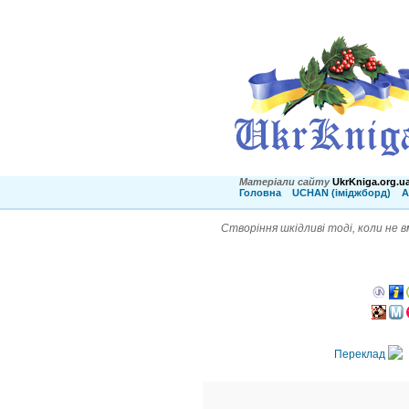
Матеріали сайту
UkrKniga.org.u
Головна
UCHAN (іміджборд)
А
Створіння шкідливі тоді, коли не в
Переклад