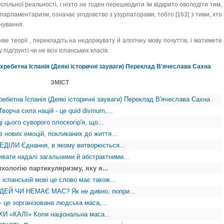
спільної реальності, і ніхто не годен перешкодити їм відкрито оволодіти тим,
парламентаризм, означає угодовство з узурпаторами, тобто [163] з тими, хто
снування.
ве теорії , перекладіть на недорікувату й алогічну мову почуттів, і матимете
 підґрунті чи не всіх іспанських класів.
зхребетна Іспанія (Деякі історичні зауваги) Переклад В'ячеслава Сахна
ЗМІСТ
ребетна Іспанія (Деякі історичні зауваги) Переклад В'ячеслава Сахна
ча сила націй - це quid divinum,...
ього суворого плоскогір'я, що...
ових емоцій, покликаних до життя...
ЛИ Єднання, в якому витворюється...
ати надалі загальними й абстрактними...
ологію партикуляризму, яку я...
панській мові це слово має також...
Й ЧИ НЕМАЄ МАС? Як не дивно, попри...
е зорганізована людська маса,...
 «КАЛІ» Коли національна маса...