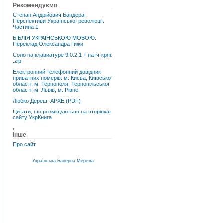
Рекомендуємо
Степан Андрійович Бандера.
Перспективи Української революції.
Частина 1.
БІБЛІЯ УКРАЇНСЬКОЮ МОВОЮ.
Переклад Олександра Гижи
Соло на клавиатуре 9.0.2.1 + патч-кряк
.zip
Електронний телефонний довідник
приватних номерів: м. Києва, Київської
області, м. Тернополя, Тернопільської
області, м. Львів, м. Рівне.
Любко Дереш. АРХЕ (PDF)
Цитати, що розміщуються на сторінках
сайту УкрКнига
Інше
Про сайт
Українська Банерна Мережа