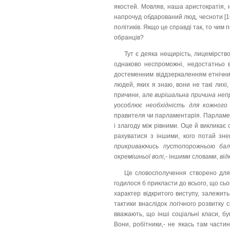
якостей. Мовляв, наша аристократія, 
напрочуд обдарований люд, чесноти [1
політиків. Якщо це справді так, то чим 
обранців?
Тут є деяка нещирість, лицемірств
однаково неспроможні, недостатньо в
достеменним віддзеркаленням етнічних
людей, яких я знаю, вони не такі лихі
причини, але
вирішальна причина непри
уособлює необхідність для кожного
правителя чи парламентарія. Парламен
і злагоду між рівними. Оце й викликає с
рахуватися з іншими, кого потай з
прикриваючись пустопорожньою бал
окремішньої волі,-
іншими словами,
від
Це словосполучення створено для 
годилося б прикласти до всього, що сьог
характер відкритого виступу, залежить
тактики внаслідок логічного розвитку 
вважають, що інші соціальні класи, б
Вони, робітники,- не якась там части