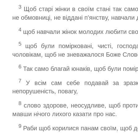
3
Щоб старі жінки в своїм стані так сам
не обмовниці, не віддані п'янству, навчали
4
щоб навчали жінок молодих любити своїх
5
щоб були помірковані, чисті, господа
чоловікам, щоб не зневажалося Боже Слов
6
Так само благай юнаків, щоб були помір
7
У всім сам себе подавай за зразка
непорушеність, повагу,
8
слово здорове, неосудливе, щоб проти
мавши нічого лихого казати про нас.
9
Раби щоб корилися панам своїм, щоб д