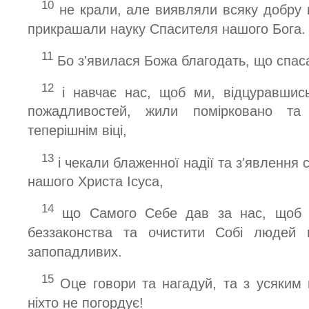
10
не крали, але виявляли всяку добру в
прикрашали науку Спасителя нашого Бога.
11
Бо з'явилася Божа благодать, що спаса
12
і навчає нас, щоб ми, відцуравшись
пожадливостей, жили помірковано та
теперішнім віці,
13
і чекали блаженної надії та з'явлення 
нашого Христа Ісуса,
14
що Самого Себе дав за нас, щоб н
беззаконства та очистити Собі людей 
запопадливих.
15
Оце говори та нагадуй, та з усяким 
ніхто не погордує!