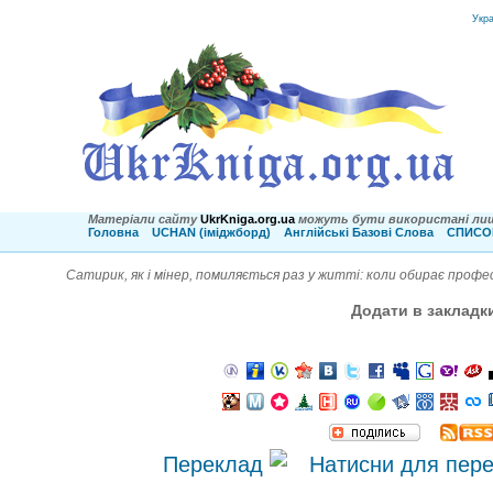
Укр
Матеріали сайту
UkrKniga.org.ua
можуть бути використані лиш
Головна
UCHAN (іміджборд)
Англійські Базові Слова
СПИСОК
Сатирик, як і мінер, помиляється раз у житті: коли обирає профес
Додати в закладк
Переклад