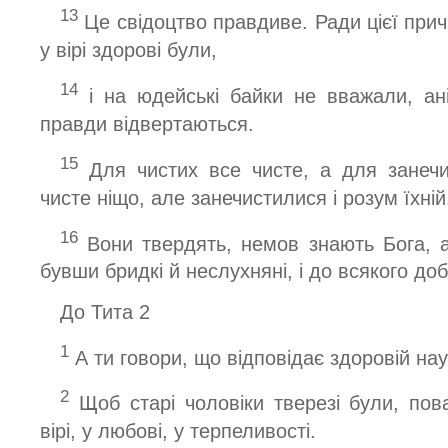
13
Це свідоцтво правдиве. Ради цієї при
у вірі здорові були,
14
і на юдейські байки не вважали, ан
правди відвертаються.
15
Для чистих все чисте, а для занеч
чисте ніщо, але занечистилися і розум їхній,
16
Вони твердять, немов знають Бога, а
бувши бридкі й неслухняні, і до всякого доб
До Тита 2
1
А ти говори, що відповідає здоровій нау
2
Щоб старі чоловіки тверезі були, пова
вірі, у любові, у терпеливості.