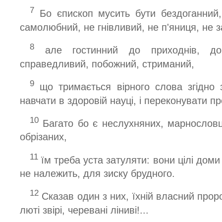
7
Бо єпископ мусить бути бездоганний
самолюбний, не гнівливий, не п'яниця, не з
8
але гостинний до приходнів, доб
справедливий, побожний, стриманий,
9
що тримається вірного слова згідно
навчати в здоровій науці, і переконувати п
10
Багато бо є неслухняних, марнословці
обрізаних,
11
їм треба уста затуляти: вони цілі доми
не належить, для зиску брудного.
12
Сказав один з них, їхній власний проро
люті звірі, черевані ліниві!...