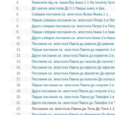
4.
Євангелія від св. Івана Вiд Iвана 1 1 На початку було
5.
Дії святих апостолів Дiї 1 1 Першу книгу я був...
6.
Соборне послання св. апостола Якова Якова 1 1...
7.
Перше соборне послання св. апостола Петра 1-е Петр
8.
Друге соборне послання св. апостола Петра 2-е Петр
9.
Перше соборне послання св. апостола Івана 1-е Iвана
10.
Друге соборне послання св. апостола Івана 2-е Iвана 
11.
Послання св. апостола Павла до римлян До римлян 1
12.
Перше послання св. апостола Павла до коринтян 1-е 
13.
Друге послання св. апостола Павла до коринтян 2-е 
14.
Послання св. апостола Павла до галатів До галатiв 1
15.
Послання св. апостола Павла до ефесян До ефесян 
16.
Послання св. апостола Павла до филип’ян До филип'
17.
Послання св. апостола Павла до колосян До колосся
18.
Перше послання св. апостола Павла до солунян 1-е 
19.
Друге послання св. апостола Павла до солунян 2-е д
20.
Перше послання св. апостола Павла до Тимофія 1-е 
21.
Друге послання св. апостола Павла до Тимофія 2-е 
22.
Послання св. апостола Павла до Тита До Тита 1 1.
23.
Послання св. апостола Павла до Филимона До Филим