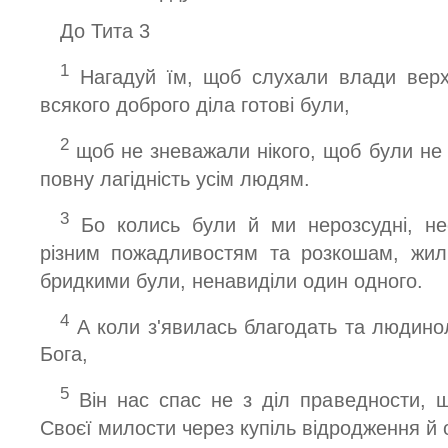
До Тита 3
1
Нагадуй їм, щоб слухали влади верхо
всякого доброго діла готові були,
2
щоб не зневажали нікого, щоб були не 
повну лагідність усім людям.
3
Бо колись були й ми нерозсудні, нес
різним пожадливостям та розкошам, жил
бридкими були, ненавиділи один одного.
4
А коли з'явилась благодать та людино
Бога,
5
Він нас спас не з діл праведности, щ
Своєї милости через купіль відродження й