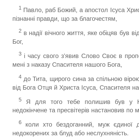
1
Павло, раб Божий, а апостол Ісуса Христ
пізнанні правди, що за благочестям,
2
в надії вічного життя, яке обіцяв був в
Бог,
3
і часу свого з'явив Слово Своє в проп
мені з наказу Спасителя нашого Бога,
4
до Тита, щирого сина за спільною вірою
від Бога Отця й Христа Ісуса, Спасителя н
5
Я для того тебе полишив був у Кр
недокінчене та пресвітерів настановив по міс
6
коли хто бездоганний, муж єдиної д
недокорених за блуд або неслухняність.