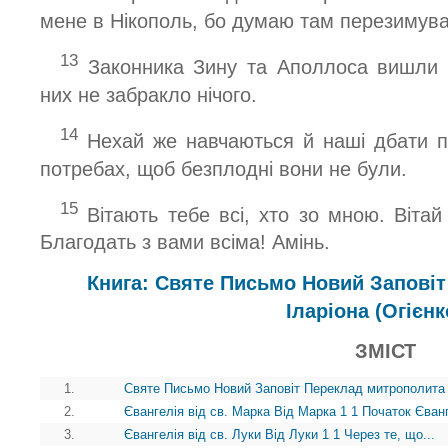
мене в Нікополь, бо думаю там перезимува
13
Законника Зину та Аполлоса вишли 
них не забракло нічого.
14
Нехай же навчаються й наші дбати пр
потребах, щоб безплодні вони не були.
15
Вітають тебе всі, хто зо мною. Вітай 
Благодать з вами всіма! Амінь.
Книга: Святе Письмо Новий Запові
Іларіона (Огієнк
ЗМІСТ
1.
Святе Письмо Новий Заповіт Переклад митрополита І
2.
Євангелія від св. Марка Вiд Марка 1 1 Початок Єванге
3.
Євангелія від св. Луки Вiд Луки 1 1 Через те, що...