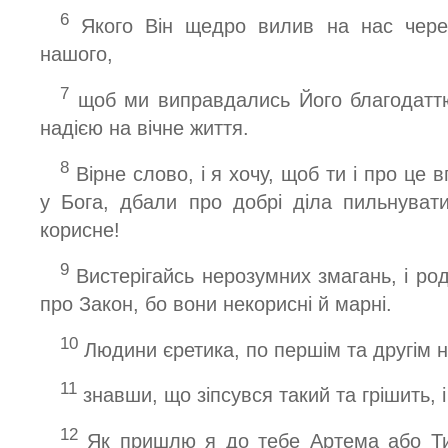
6
Якого Він щедро вилив на нас через
нашого,
7
щоб ми виправдались Його благодаттю
надією на вічне життя.
8
Вірне слово, і я хочу, щоб ти і про це в
у Бога, дбали про добрі діла пильнува
корисне!
9
Вистерігайсь нерозумних змагань, і родо
про Закон, бо вони некорисні й марні.
10
Людини єретика, по першім та другім на
11
знавши, що зіпсувся такий та грішить, і
12
Як пришлю я до тебе Артема або Ти