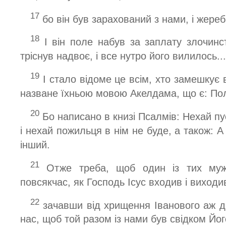
17
бо він був зарахований з нами, і жереб
18
І він поле набув за заплату злочинс
тріснув надвоє, і все нутро його вилилось...
19
І стало відоме це всім, хто замешкує 
назване їхньою мовою Акелдама, що є: По
20
Бо написано в книзі Псалмів: Нехай п
і нехай пожильця в нім не буде, а також: А
інший.
21
Отже треба, щоб один із тих муж
повсякчас, як Господь Ісус входив і виходи
22
зачавши від хрищення Іванового аж до
нас, щоб той разом із нами був свідком Йо