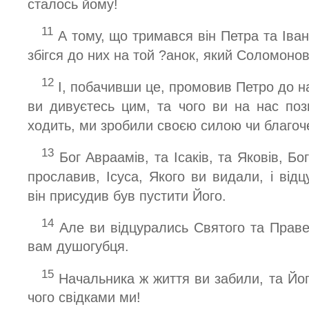
сталось йому!
11
А тому, що тримався він Петра та Іва
збігся до них на той ?анок, який Соломоно
12
І, побачивши це, промовив Петро до нар
ви дивуєтесь цим, та чого ви на нас пози
ходить, ми зробили своєю силою чи благо
13
Бог Авраамів, та Ісаків, та Яковів, Бо
прославив, Ісуса, Якого ви видали, і від
він присудив був пустити Його.
14
Але ви відцурались Святого та Праве
вам душогубця.
15
Начальника ж життя ви забили, та Йог
чого свідками ми!