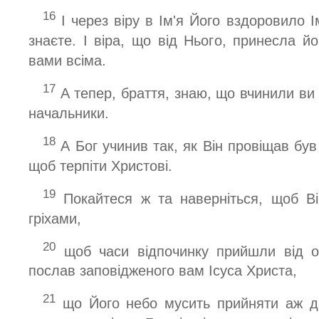
16
І через віру в Ім'я Його вздоровило Ім
знаєте. І віра, що від Нього, принесла 
вами всіма.
17
А тепер, браття, знаю, що вчинили ви ц
начальники.
18
А Бог учинив так, як Він провіщав був 
щоб терпіти Христові.
19
Покайтеся ж та наверніться, щоб В
гріхами,
20
щоб часи відпочинку прийшли від о
послав заповідженого вам Ісуса Христа,
21
що Його небо мусить прийняти аж до