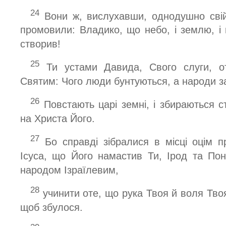
24
Вони ж, вислухавши, однодушно свій
промовили: Владико, що небо, і землю, і 
створив!
25
Ти устами Давида, Свого слуги, о
Святим: Чого люди бунтуються, а народи 
26
Повстають царі земні, і збираються с
на Христа Його.
27
Бо справді зібралися в місці оцім п
Ісуса, що Його намастив Ти, Ірод та Пон
народом Ізраїлевим,
28
учинити оте, що рука Твоя й воля Тво
щоб збулося.