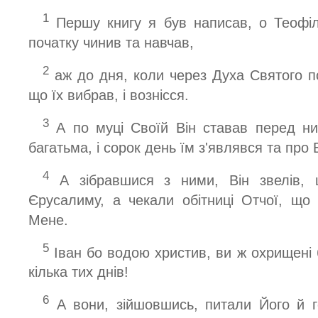
1
Першу книгу я був написав, о Теофіле
початку чинив та навчав,
2
аж до дня, коли через Духа Святого п
що їх вибрав, і вознісся.
3
А по муці Своїй Він ставав перед ни
багатьма, і сорок день їм з'являвся та про
4
А зібравшися з ними, Він звелів, 
Єрусалиму, а чекали обітниці Отчої, що
Мене.
5
Іван бо водою христив, ви ж охрищені
кілька тих днів!
6
А вони, зійшовшись, питали Його й г