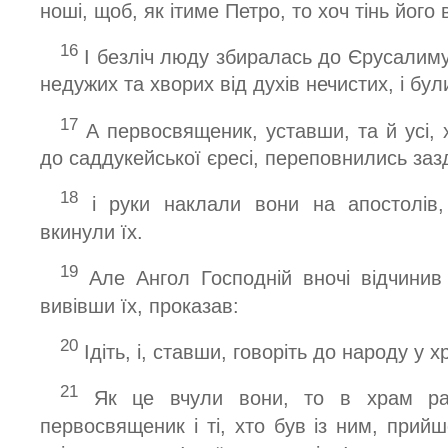
ноші, щоб, як ітиме Петро, то хоч тінь його 
16
І безліч люду збиралась до Єрусалиму 
недужих та хворих від духів нечистих, і бу
17
А первосвященик, уставши, та й усі, 
до саддукейської єресі, переповнились за
18
і руки наклали вони на апостолів, 
вкинули їх.
19
Але Ангол Господній вночі відчинив д
вивівши їх, проказав:
20
Ідіть, і, ставши, говоріть до народу у х
21
Як це вчули вони, то в храм ран
первосвященик і ті, хто був із ним, прий