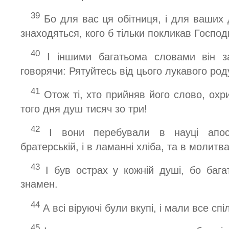
39
Бо для вас ця обітниця, і для ваших д
знаходяться, кого б тільки покликав Господ
40
І іншими багатьома словами він за
говорячи: Рятуйтесь від цього лукавого род
41
Отож ті, хто прийняв його слово, охр
того дня душ тисяч зо три!
42
І вони перебували в науці апосто
братерській, і в ламанні хліба, та в молитва
43
І був острах у кожній душі, бо бага
знамен.
44
А всі віруючі були вкупі, і мали все спі
45