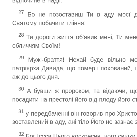
відпочине в надії.
27
Бо не позоставиш Ти в аду моєї д
Святому побачити тління!
28
Ти дороги життя об'явив мені, Ти ме
обличчям Своїм!
29
Мужі-браття! Нехай буде вільно ме
патріярха Давида, що помер і похований, і 
аж до цього дня.
30
А бувши ж пророком, та відаючи, щ
посадити на престолі його від плоду його с
31
у передбаченні він говорив про Христ
зоставлений в аду, ані тіло Його не зазнає 
32
Бог Ісуса Цього воскресив, чого свідки 