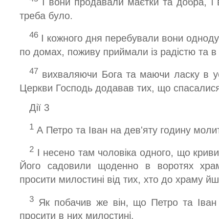
І вони продавали маєтки та добра, і в
треба було.
46
І кожного дня перебували вони однодуш
по домах, поживу приймали із радістю та в 
47
вихваляючи Бога та маючи ласку в ус
Церкви Господь додавав тих, що спасалися
Дiї 3
1
А Петро та Іван на дев'яту годину моли
2
І несено там чоловіка одного, що кривий
Його садовили щоденно в воротях хра
просити милостині від тих, хто до храму йш
3
Як побачив же він, що Петро та Іван 
просити в них милостині.