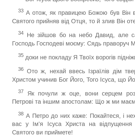
33
А отож, як правицею Божою був Він в
Святого прийняв від Отця, то й злив Він от
34
Не зійшов бо на небо Давид, але с
Господь Господеві моєму: Сядь праворуч 
35
доки не покладу Я Твоїх ворогів підні
36
Ото ж, нехай ввесь Ізраїлів дім тве
Христом учинив Бог Його, Того Ісуса, що Йо
37
Як почули ж оце, вони серцем роз
Петрові та іншим апостолам: Що ж ми маєм
38
А Петро до них каже: Покайтеся, і не
вас у Ім'я Ісуса Христа на відпущення 
Святого ви приймете!