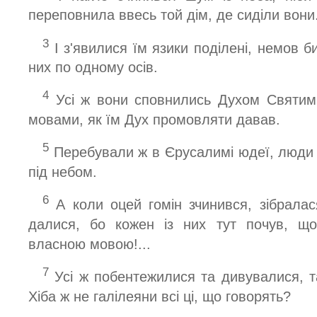
переповнила ввесь той дім, де сиділи вони
3
І з'явилися їм язики поділені, немов би
них по одному осів.
4
Усі ж вони сповнились Духом Святим,
мовами, як їм Дух промовляти давав.
5
Перебували ж в Єрусалимі юдеї, люди п
під небом.
6
А коли оцей гомін зчинився, зібралас
далися, бо кожен із них тут почув, щ
власною мовою!...
7
Усі ж побентежилися та дивувалися, т
Хіба ж не галілеяни всі ці, що говорять?