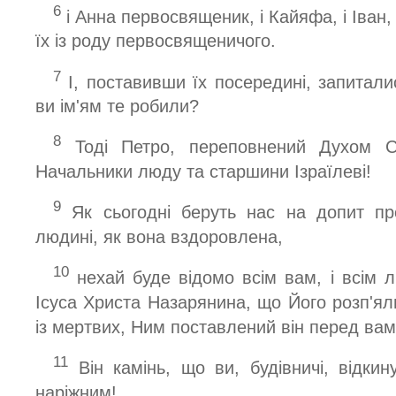
6
і Анна первосвященик, і Кайяфа, і Іван, 
їх із роду первосвященичого.
7
І, поставивши їх посередині, запитал
ви ім'ям те робили?
8
Тоді Петро, переповнений Духом С
Начальники люду та старшини Ізраїлеві!
9
Як сьогодні беруть нас на допит пр
людині, як вона вздоровлена,
10
нехай буде відомо всім вам, і всім 
Ісуса Христа Назарянина, що Його розп'ял
із мертвих, Ним поставлений він перед ва
11
Він камінь, що ви, будівничі, відки
наріжним!