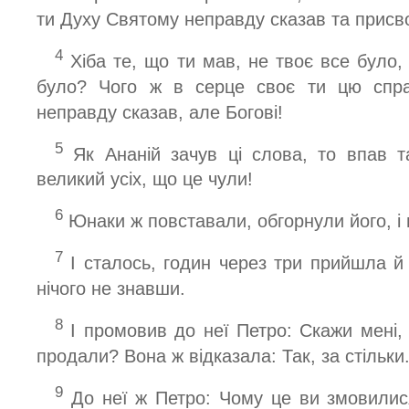
ти Духу Святому неправду сказав та присво
4
Хіба те, що ти мав, не твоє все було,
було? Чого ж в серце своє ти цю спр
неправду сказав, але Богові!
5
Як Ананій зачув ці слова, то впав та
великий усіх, що це чули!
6
Юнаки ж повставали, обгорнули його, і 
7
І сталось, годин через три прийшла й
нічого не знавши.
8
І промовив до неї Петро: Скажи мені, 
продали? Вона ж відказала: Так, за стільки
9
До неї ж Петро: Чому це ви змовилис