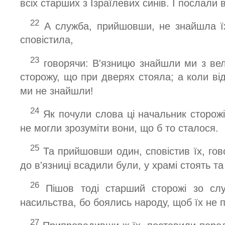
всіх старших з Ізраїлевих синів. І послали 
22
А служба, прийшовши, не знайшла їх 
сповістила,
23
говорячи: В'язницю знайшли ми з вел
сторожу, що при дверях стояла; а коли від
ми не знайшли!
24
Як почули слова ці начальник сторож
не могли зрозуміти вони, що б то сталося.
25
Та прийшовши один, сповістив їх, гово
до в'язниці всадили були, у храмі стоять т
26
Пішов тоді старший сторожі зо слу
насильства, бо боялись народу, щоб їх не 
27