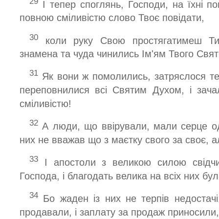
29
І тепер споглянь, Господи, на їхні по
повною сміливістю слово Твоє повідати,
30
коли руку Свою простягатимеш Ти
знамена та чуда чинились Ім'ям Твого Свят
31
Як вони ж помолились, затряслося те 
переповнилися всі Святим Духом, і зач
сміливістю!
32
А люди, що ввірували, мали серце од
них не вважав що з маєтку свого за своє, а
33
І апостоли з великою силою свідчи
Господа, і благодать велика на всіх них бул
34
Бо жаден із них не терпів недостачі
продавали, і заплату за продаж приносили,