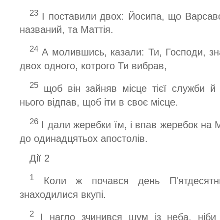
23
І поставили двох: Йосипа, що Варсав
названий, та Маттія.
24
А молившись, казали: Ти, Господи, зн
двох одного, котрого Ти вибрав,
25
щоб він зайняв місце тієї служби й
нього відпав, щоб іти в своє місце.
26
І дали жеребки їм, і впав жеребок на М
до одинадцятьох апостолів.
Дiї 2
1
Коли ж почався день П'ятдесятни
знаходилися вкупі.
2
І нагло зчинився шум із неба, ніби 