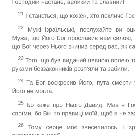
Господній настане, великий та славний!
21
І станеться, що кожен, хто покличе Гос
22
Мужі ізраїльські, послухайте ви оци
Мужа, що Його Бог прославив вам силою, і
що Бог через Нього вчинив серед вас, як са
23
Того, що був виданий певною волею т
руками беззаконників розп'яли та забили.
24
Та Бог воскресив Його, пута смерти 
Його не могла.
25
Бо каже про Нього Давид: Мав я Го
своїми, бо Він по правиці моїй, щоб я не за
26
Тому серце моє звеселилось, і зра