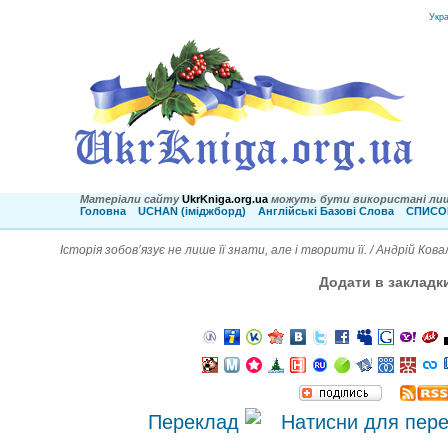
Укр
Матеріали сайту
UkrKniga.org.ua
можуть бути використані лиш
Головна
UCHAN (іміджборд)
Англійські Базові Слова
СПИСОК
Історія зобов’язує не лише її знати, але і творити її. / Андрій Кова
Додати в закладк
Переклад