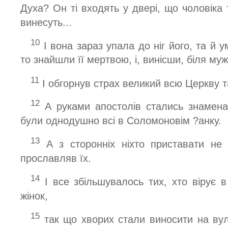
Духа? Он ті входять у двері, що чоловіка 
винесуть...
10
І вона зараз упала до ніг його, та й 
то знайшли її мертвою, і, винісши, біля муж
11
І обгорнув страх великий всю Церкву та
12
А руками апостолів стались знамена 
були однодушно всі в Соломоновім ?анку.
13
А з сторонніх ніхто приставати не
прославляв їх.
14
І все збільшувалось тих, хто вірує в 
жінок,
15
так що хворих стали виносити на вул