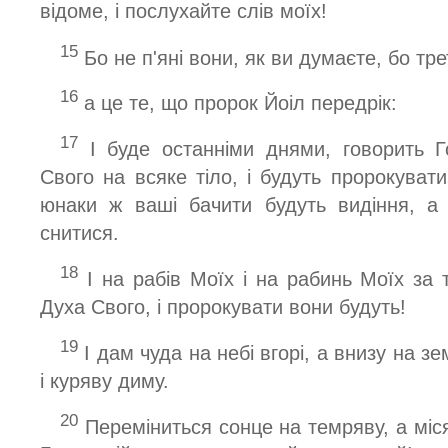
відоме, і послухайте слів моїх!
15
Бо не п'яні вони, як ви думаєте, бо тр
16
а це те, що пророк Йоіл передрік:
17
І буде останніми днями, говорить 
Свого на всяке тіло, і будуть пророкуват
юнаки ж ваші бачити будуть видіння, а
снитися.
18
І на рабів Моїх і на рабинь Моїх за 
Духа Свого, і пророкувати вони будуть!
19
І дам чуда на небі вгорі, а внизу на зем
і куряву диму.
20
Переміниться сонце на темряву, а міс