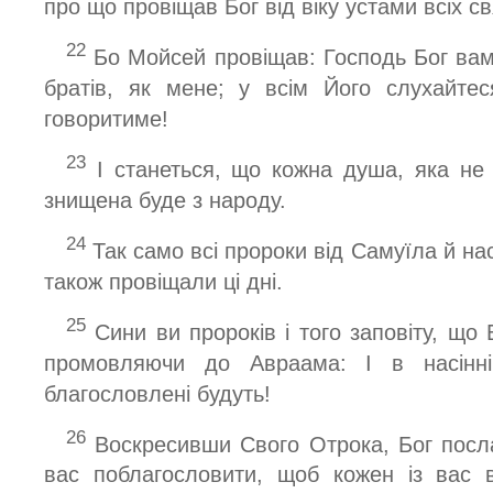
про що провіщав Бог від віку устами всіх св
22
Бо Мойсей провіщав: Господь Бог вам
братів, як мене; у всім Його слухайте
говоритиме!
23
І станеться, що кожна душа, яка не 
знищена буде з народу.
24
Так само всі пророки від Самуїла й нас
також провіщали ці дні.
25
Сини ви пророків і того заповіту, що
промовляючи до Авраама: І в насінні
благословлені будуть!
26
Воскресивши Свого Отрока, Бог посл
вас поблагословити, щоб кожен із вас в