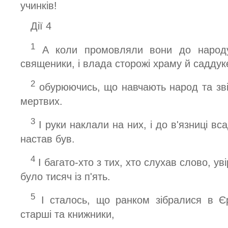
учинків!
Дiї 4
1
А коли промовляли вони до народу
священики, і влада сторожі храму й саддуке
2
обурюючись, що навчають народ та звіщ
мертвих.
3
І руки наклали на них, і до в'язниці вс
настав був.
4
І багато-хто з тих, хто слухав слово, ув
було тисяч із п'ять.
5
І сталось, що ранком зібралися в Єру
старші та книжники,