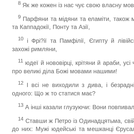
8
Як же кожен із нас чує свою власну мов
9
Парфяни та мідяни та еламіти, також 
та Каппадокії, Понту та Азії,
10
і Фрі?ії та Памфілії, Єгипту й лівій
захожі римляни,
11
юдеї й нововірці, крітяни й араби, усі
про великі діла Божі мовами нашими!
12
І всі не виходили з дива, і безрадн
одного: Що ж то статися має?
13
А інші казали глузуючи: Вони повпива
14
Ставши ж Петро із Одинадцятьма, свій
до них: Мужі юдейські та мешканці Єрус