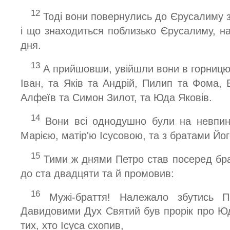
12
Тоді вони повернулись до Єрусалиму з
і що знаходиться поблизько Єрусалиму, на
дня.
13
А прийшовши, увійшли вони в горницю,
Іван, та Яків та Андрій, Пилип та Фома, 
Алфеїв та Симон Зилот, та Юда Яковів.
14
Вони всі однодушно були на невпинні
Марією, матір'ю Ісусовою, та з братами Йог
15
Тими ж днями Петро став посеред бра
до ста двадцяти та й промовив:
16
Мужі-браття! Належало збутись П
Давидовими Дух Святий був прорік про Юд
тих, хто Ісуса схопив,