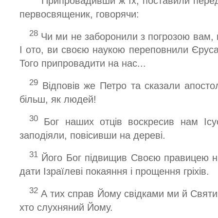
Припровадивши ж їх, поставили перед 
первосвященик, говорячи:
28
Чи ми не заборонили з погрозою вам, 
І ото, ви своєю наукою переповнили Єруса
Того припровадити на нас...
29
Відповів же Петро та сказали апосто
більш, як людей!
30
Бог наших отців воскресив нам Ісу
заподіяли, повісивши на дереві.
31
Його Бог підвищив Своєю правицею н
дати Ізраїлеві покаяння і прощення гріхів.
32
А тих справ Йому свідками ми й Святи
хто слухняний Йому.