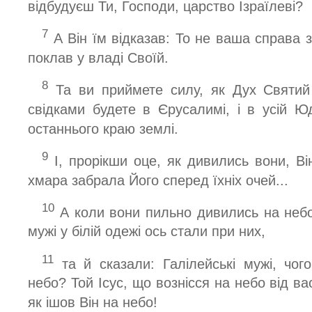
відбудуєш Ти, Господи, царство Ізраїлеві?
7
А Він їм відказав: То не ваша справа 
поклав у владі Своїй.
8
Та ви приймете силу, як Дух Святий
свідками будете в Єрусалимі, і в усій Ю
останнього краю землі.
9
І, прорікши оце, як дивились вони, Ві
хмара забрала Його сперед їхніх очей...
10
А коли вони пильно дивились на небо,
мужі у білій одежі ось стали при них,
11
та й сказали: Галілейські мужі, чог
небо? Той Ісус, що вознісся на небо від ва
як ішов Він на небо!