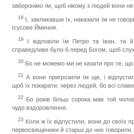
заборонімо їм, щоб нікому з людей вони не
18
І, закликавши їх, наказали їм не говори
Ісусове Ймення.
19
І відповіли їм Петро та Іван, та й 
справедливе було б перед Богом, щоб слух
20
Бо не можемо ми не казати про те, що
21
А вони пригрозили їм ще, і відпустил
щоб їх покарати, через людей, бо всі слави
22
Бо років більш сорока мав той чолов
чудо вздоровлення.
23
Коли ж їх відпустили, вони до своїх п
первосвященики й старші до них говорили.