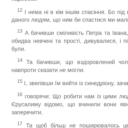
12
І нема ні в кім іншім спасіння. Бо пі
даного людям, що ним би спастися ми мал
13
А бачивши сміливість Петра та Івана,
обидва невчені та прості, дивувалися, і п
були.
14
Та бачивши, що вздоровлений чолов
навпроти сказати не могли.
15
І, звелівши їм вийти із синедріону, за
16
говорячи: Що робити нам із цими л
Єрусалиму відомо, що вчинили вони явн
заперечити.
17
Та щоб більш не поширювалось це 