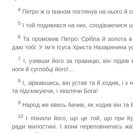
4
Петро ж із Іваном поглянув на нього й с
5
І той подивився на них, сподіваючися що
6
Та промовив Петро: Срібла й золота в
даю тобі: У Ім'я Ісуса Христа Назарянина у
7
І, узявши його за правицю, він підвів й
ноги й суглобці його!...
8
І, зірвавшись, він устав та й ходив, і з
та підскакуючи, і хвалячи Бога!
9
Народ же ввесь бачив, як ходив він та 
10
І пізнали його, що це той, що при К
ради милостині. І вони переповнились жа