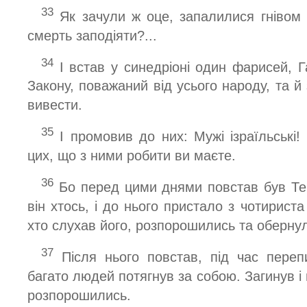
33
Як зачули ж оце, запалилися гнівом 
смерть заподіяти?...
34
І встав у синедріоні один фарисей, Г
Закону, поважаний від усього народу, та й 
вивести.
35
І промовив до них: Мужі ізраїльські!
цих, що з ними робити ви маєте.
36
Бо перед цими днями повстав був Тев
він хтось, і до нього пристало з чотириста 
хто слухав його, розпорошились та обернул
37
Після нього повстав, під час переп
багато людей потягнув за собою. Загинув і ві
розпорошились.