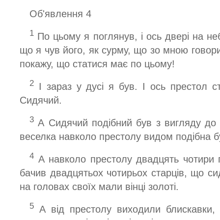
Об'явлення 4
1
По цьому я поглянув, і ось двері на неб
що я чув його, як сурму, що зо мною говорив
покажу, що статися має по цьому!
2
І зараз у дусі я був. І ось престол с
Сидячий.
3
А Сидячий подібний був з вигляду до 
веселка навколо престолу видом подібна б
4
А навколо престолу двадцять чотири п
бачив двадцятьох чотирьох старців, що сиді
на головах своїх мали вінці золоті.
5
А від престолу виходили блискавки, і