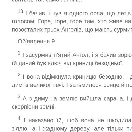
13
І бачив, і чув я одного орла, що летів
голосом: Горе, горе, горе тим, хто живе на
позосталих трьох Анголів, що мають сурмит
Об'явлення 9
1
І засурмив п'ятий Ангол, і я бачив зорю
їй даний був ключ від криниці безодньої.
2
І вона відімкнула криницю безодню, і 
дим із великої печі. І затьмилося сонце й по
3
А з диму на землю вийшла сарана, і д
скорпіони земні.
4
І наказано їй, щоб вона не шкодила 
зіллю, ані жадному дереву, але тільки 