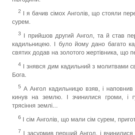
2
І я бачив сімох Анголів, що стояли пере
сурем.
3
І прийшов другий Ангол, та й став пе
кадильницею. І було йому дано багато к
святих додав на золотого жертівника, що 
4
І знявся дим кадильний з молитвами св
Бога.
5
А Ангол кадильницю взяв, і наповнив ї
кинув на землю. І зчинилися громи, і г
трясіння землі...
6
І сім Анголів, що мали сім сурем, приг
7
І засурмив перший Ангол, і вчинилися 