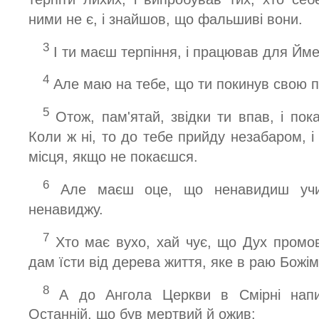
ними не є, і знайшов, що фальшиві вони.
3
І ти маєш терпіння, і працював для Йме
4
Але маю на тебе, що ти покинув свою 
5
Отож, пам'ятай, звідки ти впав, і пока
Коли ж ні, то до тебе прийду незабаром, і 
місця, якщо не покаєшся.
6
Але маєш оце, що ненавидиш учин
ненавиджу.
7
Хто має вухо, хай чує, що Дух промо
дам їсти від дерева життя, яке в раю Божім
8
А до Ангола Церкви в Смірні нап
Останній, що був мертвий й ожив: