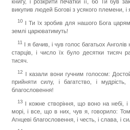
книгу, і розкрити печатки її, бо Ти був з
викупив людей Богові з усякого племени, і я
10
І Ти їх зробив для нашого Бога царям
землі царюватимуть!
11
І я бачив, і чув голос багатьох Анголів 
старців, і число їх було десятки тисяч р
тисяч.
12
І казали вони гучним голосом: Досто
прийняти силу, і багатство, і мудрість, 
благословення!
13
І кожне створіння, що воно на небі, і 
морі, і все, що в них, чув я, говорило: Том
Агнцеві благословення, і честь, і слава, і сил