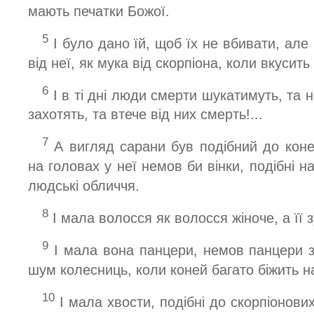
мають печатки Божої.
5
І було дано їй, щоб їх не вбивати, але 
від неї, як мука від скорпіона, коли вкусит
6
І в ті дні люди смерти шукатимуть, та н
захотять, та втече від них смерть!...
7
А вигляд сарани був подібний до коней
на головах у неї немов би вінки, подібні н
людські обличчя.
8
І мала волосся як волосся жіноче, а її 
9
І мала вона панцери, немов панцери за
шум колесниць, коли коней багато біжить на
10
І мала хвости, подібні до скорпіонових