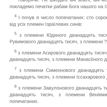
покладемо печатки рабам Бога нашого на їх
4
І почув я число попечатаних: сто соро
від усіх племен Ізраїлевих синів:
5
з племени Юдиного дванадцять тися
Рувимового дванадцять тисяч, з племени ?
6
з племени Асирового дванадцять тисяч
дванадцять тисяч, з племени Манасіїного 
7
з племени Симеонового дванадцять т
дванадцять тисяч, з племени Іссахарового
8
з племени Завулонового дванадцять ти
дванадцять тисяч, з племени Веніями
попечатаних.