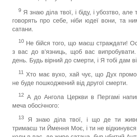
9
Я знаю діла твої, і біду, і убозтво, але 
говорять про себе, ніби юдеї вони, та н
сатани.
10
Не бійся того, що маєш страждати! О
з вас до в'язниць, щоб вас випробувати.
день. Будь вірний до смерти, і Я тобі дам в
11
Хто має вухо, хай чує, що Дух пром
не буде пошкоджений від другої смерти.
12
А до Ангола Церкви в Пергамі напи
меча обосічного:
13
Я знаю діла твої, і що де ти живе
тримаєш ти Ймення Моє, і ти не відкинувся в
коли в вас, де живе сатана, був убитий Ант