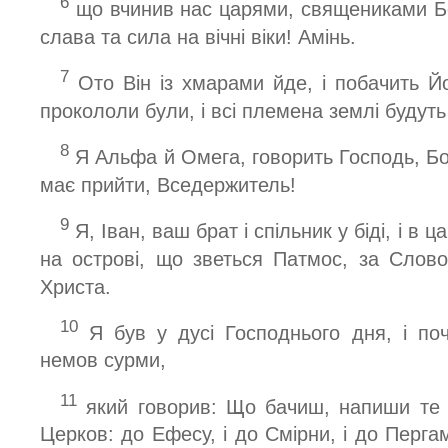
6
що вчинив нас царями, священиками Бо
слава та сила на вічні віки! Амінь.
7
Ото Він із хмарами йде, і побачить Йо
прокололи були, і всі племена землі будуть
8
Я Альфа й Омега, говорить Господь, Бог, 
має прийти, Вседержитель!
9
Я, Іван, ваш брат і спільник у біді, і в цар
на острові, що зветься Патмос, за Слово
Христа.
10
Я був у дусі Господнього дня, і поч
немов сурми,
11
який говорив: Що бачиш, напиши те д
Церков: до Ефесу, і до Смірни, і до Пергаму