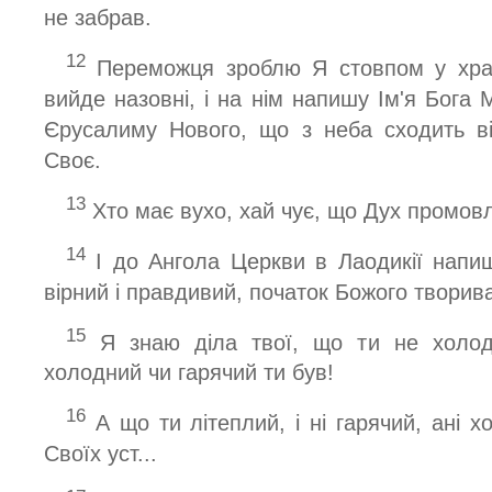
не забрав.
12
Переможця зроблю Я стовпом у храм
вийде назовні, і на нім напишу Ім'я Бога М
Єрусалиму Нового, що з неба сходить ві
Своє.
13
Хто має вухо, хай чує, що Дух промов
14
І до Ангола Церкви в Лаодикії напиш
вірний і правдивий, початок Божого творив
15
Я знаю діла твої, що ти не холодн
холодний чи гарячий ти був!
16
А що ти літеплий, і ні гарячий, ані 
Своїх уст...