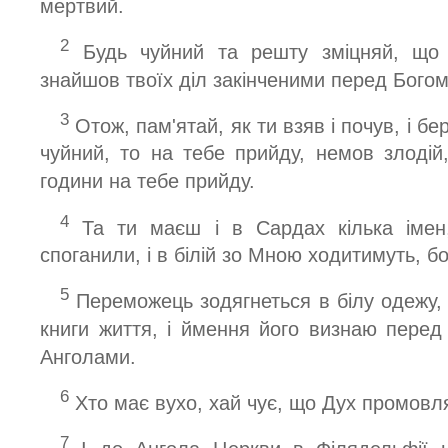
мертвий.
2
Будь чуйний та решту зміцняй, що
знайшов твоїх діл закінченими перед Бого
3
Отож, пам'ятай, як ти взяв і почув, і бе
чуйний, то на тебе прийду, немов злодій,
години на тебе прийду.
4
Та ти маєш і в Сардах кілька імен
споганили, і в білій зо Мною ходитимуть, бо 
5
Переможець зодягнеться в білу одежу, 
книги життя, і ймення його визнаю пере
Анголами.
6
Хто має вухо, хай чує, що Дух промовл
7