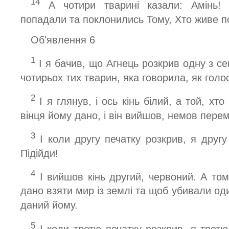
14
А чотири тварині казали: Амінь! 
попадали та поклонились Тому, Хто живе пов
Об'явлення 6
1
І я бачив, що Агнець розкрив одну з сем
чотирьох тих тварин, яка говорила, як голо
2
І я глянув, і ось кінь білий, а той, хто
вінця йому дано, і він вийшов, немов пере
3
І коли другу печатку розкрив, я другу
Підійди!
4
І вийшов кінь другий, червоний. А том
дано взяти мир із землі та щоб убивали оди
даний йому.
5
І коли третю печатку розкрив, я третю