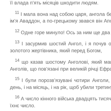
її влада п'ять місяців шкодити людям.
11
І мала вона над собою царя, ангола б
ім'я Аваддон, а по-грецькому звався він Ап
12
Одне горе минуло! Ось за ним ще два 
13
І засурмив шостий Ангол, і я почув о
золотого жертівника, який перед Богом,
14
що казав шостому Анголові, який мав
Анголів, що пов'язані при великій річці Ефра
15
І були порозв'язувані чотири Анголи, 
день, і на місяць, і на рік, щоб убили трети
16
А число кінного війська двадцять тисяч 
їхнє число.