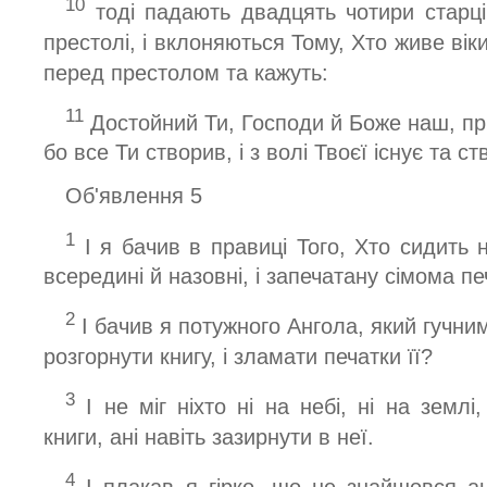
10
тоді падають двадцять чотири старці
престолі, і вклоняються Тому, Хто живе віки 
перед престолом та кажуть:
11
Достойний Ти, Господи й Боже наш, прий
бо все Ти створив, і з волі Твоєї існує та с
Об'явлення 5
1
І я бачив в правиці Того, Хто сидить н
всередині й назовні, і запечатану сімома п
2
І бачив я потужного Ангола, який гучним
розгорнути книгу, і зламати печатки її?
3
І не міг ніхто ні на небі, ні на землі
книги, ані навіть зазирнути в неї.
4
І плакав я гірко, що не знайшовся ан