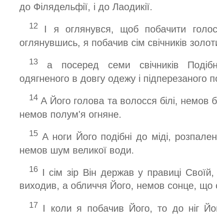
до Філядельфії, і до Лаодикії.
12
І я оглянувся, щоб побачити голос
оглянувшись, я побачив сім свічників золот
13
а посеред семи свічників Подібн
одягненого в довгу одежу і підперезаного 
14
А Його голова та волосся білі, немов бі
немов полум'я огняне.
15
А ноги Його подібні до міді, розпалені
немов шум великої води.
16
І сім зір Він держав у правиці Своїй,
виходив, а обличчя Його, немов сонце, що с
17
І коли я побачив Його, то до ніг Йо