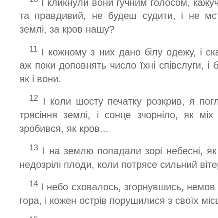
І кликнули вони гучним голосом, кажу
та правдивий, не будеш судити, і не м
землі, за кров нашу?
11
І кожному з них дано білу одежу, і ск
аж поки доповнять число їхні співслуги, і б
як і вони.
12
І коли шосту печатку розкрив, я погл
трясіння землі, і сонце зчорніло, як міх
зробився, як кров...
13
І на землю попадали зорі небесні, як
недозрілі плоди, коли потрясе сильний вітер
14
І небо сховалось, згорнувшись, немов т
гора, і кожен острів порушилися з своїх місц