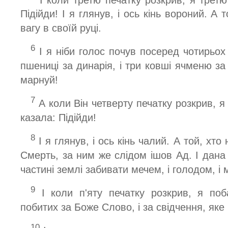
Підійди! І я глянув, і ось кінь вороний. А 
вагу в своїй руці.
6
І я ніби голос почув посеред чотирьох
пшениці за динарія, і три ковші ячменю за
марнуй!
7
А коли Він четверту печатку розкрив, я
казала: Підійди!
8
І я глянув, і ось кінь чалий. А той, хто
Смерть, за ним же слідом ішов Ад. І дана
частині землі забивати мечем, і голодом, і 
9
І коли п'яту печатку розкрив, я поб
побитих за Боже Слово, і за свідчення, яке
10