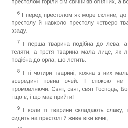
престолом горіли сім свічників огняних, а в
6
І перед престолом як море скляне, до
престолу й навколо престолу четверо тв
ззаду.
7
І перша тварина подібна до лева, а
теляти, а третя тварина мала лице, як 
подібна до орла, що летить.
8
І ті чотири тварині, кожна з них мал
всередині повна очей. І спокою не 
промовляючи: Свят, свят, свят Господь, Бо
і що є, і що має прийти!
9
І коли ті тварини складають славу, і
сидить на престолі й живе віки вічні,