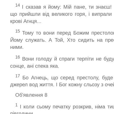
14
І сказав я йому: Мій пане, ти знаєш! В
що прийшли від великого горя, і випрали 
крові Агнця...
15
Тому то вони перед Божим престолом,
Йому служать. А Той, Хто сидить на пре
ними.
16
Вони голоду й спраги терпіти не буду
сонце, ані спека яка.
17
Бо Агнець, що серед престолу, буде 
джерел вод життя. І Бог кожну сльозу з очей 
Об'явлення 8
1
І коли сьому печатку розкрив, німа ти
півгодини.