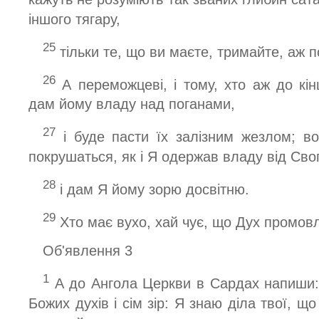
іншого тягару,
25
тільки те, що ви маєте, тримайте, аж п
26
А переможцеві, і тому, хто аж до кі
дам йому владу над поганами,
27
і буде пасти їх залізним жезлом; во
покрушаться, як і Я одержав владу від Сво
28
і дам Я йому зорю досвітню.
29
Хто має вухо, хай чує, що Дух промов
Об'явлення 3
1
А до Ангола Церкви в Сардах напиши: 
Божих духів і сім зір: Я знаю діла твої, що