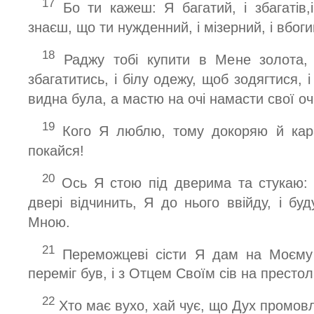
17
Бо ти кажеш: Я багатий, і збагатів,
знаєш, що ти нужденний, і мізерний, і вбогий,
18
Раджу тобі купити в Мене золота, 
збагатитись, і білу одежу, щоб зодягтися, 
видна була, а мастю на очі намасти свої оч
19
Кого Я люблю, тому докоряю й кара
покайся!
20
Ось Я стою під дверима та стукаю: к
двері відчинить, Я до нього ввійду, і бу
Мною.
21
Переможцеві сісти Я дам на Моєму 
переміг був, і з Отцем Своїм сів на престол
22
Хто має вухо, хай чує, що Дух промов