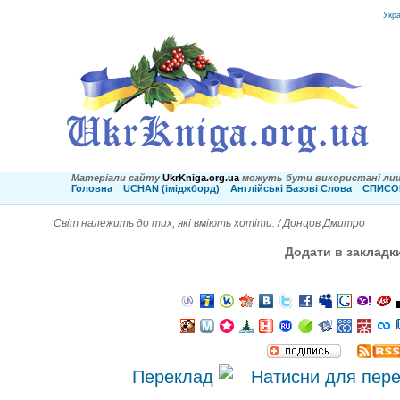
Укр
Матеріали сайту
UkrKniga.org.ua
можуть бути використані лиш
Головна
UCHAN (іміджборд)
Англійські Базові Слова
СПИСОК
Світ належить до тих, які вміють хотіти. / Донцов Дмитро
Додати в закладк
Переклад