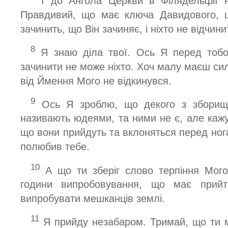
І до Ангола Церкви в Філядельфії 
Правдивий, що має ключа Давидового, що
зачинить, що Він зачиняє, і ніхто не відчини
8
Я знаю діла твої. Ось Я перед тобо
зачинити не може ніхто. Хоч малу маєш силу
від Ймення Мого не відкинувся.
9
Ось Я зроблю, що декого з зборища
називають юдеями, та ними не є, але кажу
що вони прийдуть та вклоняться перед нога
полюбив тебе.
10
А що ти зберіг слово терпіння Мого
години випробовування, що має прийт
випробувати мешканців землі.
11
Я прийду незабаром. Тримай, що ти м