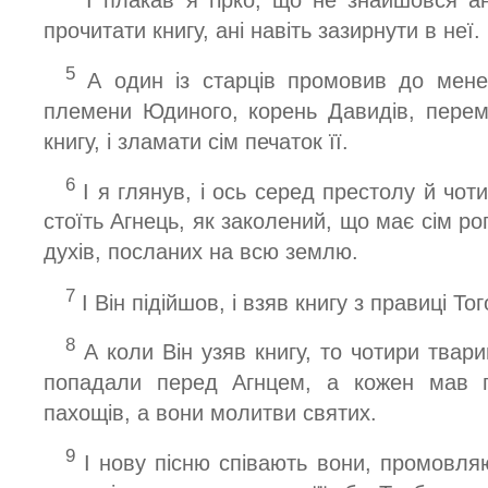
прочитати книгу, ані навіть зазирнути в неї.
5
А один із старців промовив до мене
племени Юдиного, корень Давидів, перем
книгу, і зламати сім печаток її.
6
І я глянув, і ось серед престолу й чоти
стоїть Агнець, як заколений, що має сім рог
духів, посланих на всю землю.
7
І Він підійшов, і взяв книгу з правиці То
8
А коли Він узяв книгу, то чотири твари
попадали перед Агнцем, а кожен мав гу
пахощів, а вони молитви святих.
9
І нову пісню співають вони, промовля