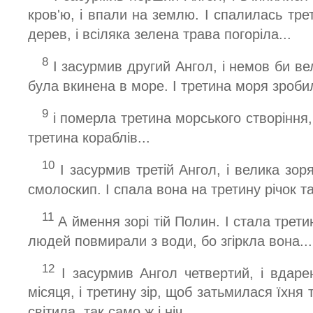
кров'ю, і впали на землю. І спалилась трет
дерев, і всіляка зелена трава погоріла...
8
І засурмив другий Ангол, і немов би ве
була вкинена в море. І третина моря зроби
9
і померла третина морського створіння,
третина кораблів...
10
І засурмив третій Ангол, і велика зор
смолоскип. І спала вона на третину річок т
11
А ймення зорі тій Полин. І стала третин
людей повмирали з води, бо згіркла вона...
12
І засурмив Ангол четвертий, і вдарен
місяця, і третину зір, щоб затьмилася їхня
світила, так само ж і ніч...