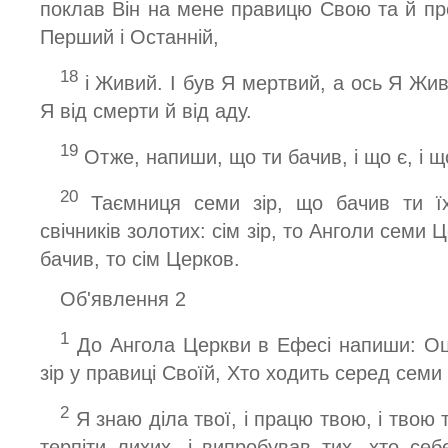
поклав Він на мене правицю Свою та й пр
Перший і Останній,
18
і Живий. І був Я мертвий, а ось Я Живи
Я від смерти й від аду.
19
Отже, напиши, що ти бачив, і що є, і щ
20
Таємниця семи зір, що бачив ти їх
свічників золотих: сім зір, то Анголи семи Ц
бачив, то сім Церков.
Об'явлення 2
1
До Ангола Церкви в Ефесі напиши: Оце
зір у правиці Своїй, Хто ходить серед семи 
2
Я знаю діла твої, і працю твою, і твою 
терпіти лихих, і випробував тих, хто се