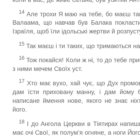
14
Але трохи Я маю на тебе, бо маєш там
Валаама, що навчав був Балака покласт
Ізраїля, щоб їли ідольські жертви й розпуст
15
Так маєш і ти таких, що тримаються на
16
Тож покайся! Коли ж ні, то до тебе пр
з ними мечем Своїх уст.
17
Хто має вухо, хай чує, що Дух промо
дам їсти приховану манну, і дам йому б
написане ймення нове, якого не знає ніхт
його.
18
І до Ангола Церкви в Тіятирах напиш
має очі Свої, як полум'я огняне, а ноги Його