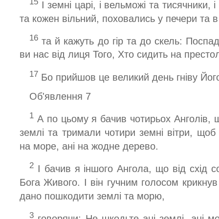
15
І земні царі, і вельможі та тисячники, і
та кожен вільний, поховались у печери та в с
16
та й кажуть до гір та до скель: Поспад
ви нас від лиця Того, Хто сидить на престолі,
17
Бо прийшов це великий день гніву Його
Об'явлення 7
1
А по цьому я бачив чотирьох Анголів, 
землі та тримали чотири земні вітри, щоб 
на море, ані на жодне дерево.
2
І бачив я іншого Ангола, що від схід с
Бога Живого. І він гучним голосом крикнув
дано пошкодити землі та морю,
3
говорячи: Не шкодьте ані землі, ані м