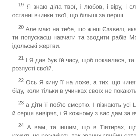
19
Я знаю діла твої, і любов, і віру, і сл
останні вчинки твої, що більші за перші.
20
Але маю на тебе, що жінці Єзавелі, яка
ти попускаєш навчати та зводити рабів Мо
ідольські жертви.
21
І Я дав був їй часу, щоб покаялася, та
розпусті своїй.
22
Ось Я кину її на ложе, а тих, що чинят
біду, коли тільки в учинках своїх не покают
23
а діти її поб'ю смертю. І пізнають усі
й серця вивіряє, і Я кожному з вас дам за
24
А вам, та іншим, що в Тіятирах, що 
кажуть не розуміють так званих глибин сата