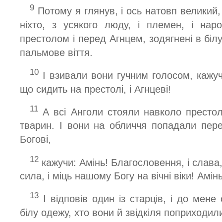
9
Потому я глянув, і ось натовп великий
ніхто, з усякого люду, і племен, і наро
престолом і перед Агнцем, зодягнені в білу
пальмове віття.
10
І взивали вони гучним голосом, кажуч
що сидить на престолі, і Агнцеві!
11
А всі Анголи стояли навколо престолу
тварин. І вони на обличчя попадали пер
Богові,
12
кажучи: Амінь! Благословення, і слава, і
сила, і міць нашому Богу на вічні віки! Амінь
13
І відповів один із старців, і до мене 
білу одежу, хто вони й звідкіля поприходил