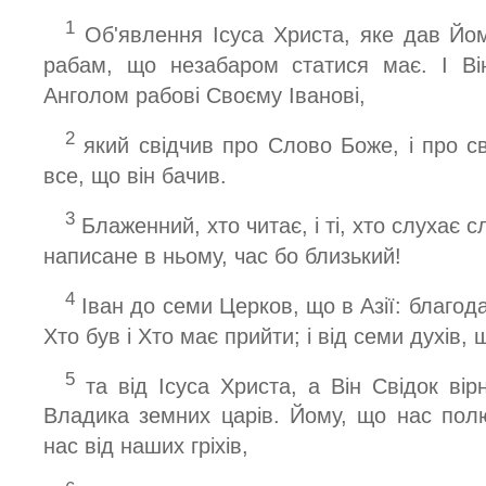
1
Об'явлення Ісуса Христа, яке дав Йом
рабам, що незабаром статися має. І Ві
Анголом рабові Своєму Іванові,
2
який свідчив про Слово Боже, і про св
все, що він бачив.
3
Блаженний, хто читає, і ті, хто слухає 
написане в ньому, час бо близький!
4
Іван до семи Церков, що в Азії: благодат
Хто був і Хто має прийти; і від семи духів
5
та від Ісуса Христа, а Він Свідок вір
Владика земних царів. Йому, що нас пол
нас від наших гріхів,