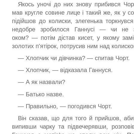
Якось уночі до них знову прибився Чор
мав кругле совине лице і такий же, як у со
підійшов до колиски, злегенька торкнувся
недобре зробилося Ганнусі — чи не з
оком? — потім дістав кисет, у якому замі
золотих п'ятірок, потрусив ним над колиско
— Хлопчик чи дівчинка? — спитав Чорт.
— Хлопчик, — відказала Ганнуся.
— А як назвали?
— Батько назве.
— Правильно, — погодився Чорт.
Він сказав, що для того й прийшов, аби
випивши чарку та підвечерявши, розпові