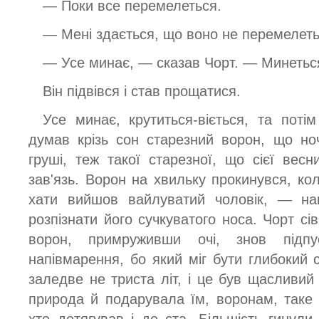
— Поки все перемелеться.
— Мені здається, що воно не перемелеть
— Усе минає, — сказав Чорт. — Минеться
Він підвівся і став прощатися.
Усе минає, крутиться-віється, та поті
думав крізь сон старезний ворон, що ноч
груші, теж такої старезної, що сієї ве
зав'язь. Ворон на хвильку прокинувся, кол
хати вийшов вайлуватий чоловік, — нав
розпізнати його сучкуватого носа. Чорт сів
ворон, примруживши очі, знов підпу
напівмарення, бо який міг бути глибокий 
заледве не триста літ, і це був щасливий
природа й подарувала їм, воронам, таке 