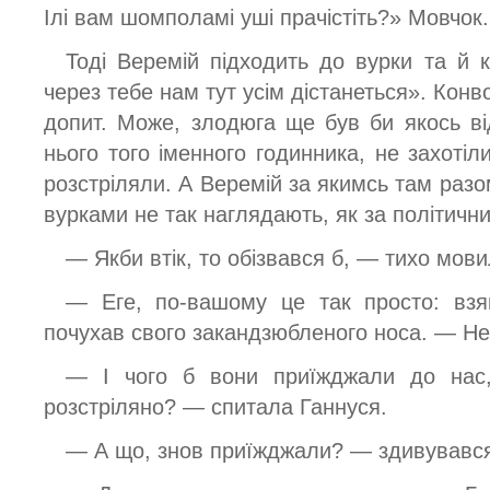
Ілі вам шомполамі уші прачістіть?» Мовчок.
Тоді Веремій підходить до вурки та й 
через тебе нам тут усім дістанеться». Конв
допит. Може, злодюга ще був би якось в
нього того іменного годинника, не захотіл
розстріляли. А Веремій за якимсь там разом
вурками не так наглядають, як за політичн
— Якби втік, то обізвався б, — тихо мов
— Еге, по-вашому це так просто: взя
почухав свого закандзюбленого носа. — Не
— І чого б вони приїжджали до нас,
розстріляно? — спитала Ганнуся.
— А що, знов приїжджали? — здивувався