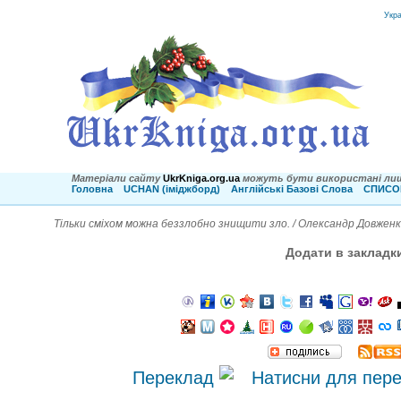
Укр
Матеріали сайту
UkrKniga.org.ua
можуть бути використані лиш
Головна
UCHAN (іміджборд)
Англійські Базові Слова
СПИСОК
Тільки сміхом можна беззлобно знищити зло. / Олександр Довжен
Додати в закладк
Переклад