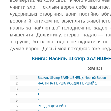
все вертає на коло своє і нічого нового не
чинити зло, і, скільки ворон себе пам'ятає
чудернацькі створіння, вони постійно вби
ворони й кігтиком не зачеплять живої істот
навіть за найлютішої голоднечі не задер н
мишеняти. Дохлятину, стерво, падло — так,
з трупів, бо їх все одно не підняти й не
думав ворон. Десь і моя походжає вже нед
Книга: Василь Шкляр ЗАЛИШЕ
ЗМІСТ
1.
Василь Шкляр ЗАЛИШЕНЕЦЬ Чорний Ворон
2.
ЧАСТИНА ПЕРША РОЗДІЛ ПЕРШИЙ 1
3.
2
4.
3
5.
4
6.
РОЗДІЛ ДРУГИЙ 1