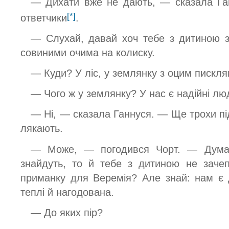
— Дихати вже не дають, — сказала Га
[*]
ответчики
.
— Слухай, давай хоч тебе з дитиною 
совиними очима на колиску.
— Куди? У ліс, у землянку з оцим пискл
— Чого ж у землянку? У нас є надійні лю
— Ні, — сказала Ганнуся. — Ще трохи пі
лякають.
— Може, — погодився Чорт. — Дума
знайдуть, то й тебе з дитиною не заче
приманку для Веремія? Але знай: нам є 
теплі й нагодована.
— До яких пір?