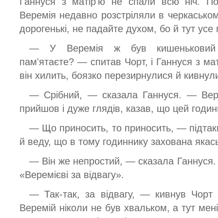
Ганнуся з матір'ю не спали всю ніч. По
Веремія недавно розстріляли в черкаськом
дорогенькі, не падайте духом, бо й тут усе
— У Веремія ж був кишеньковий 
пам'ятаєте? — спитав Чорт, і Ганнуся з мат
він хилить, боязко перезирнулися й кивнули
— Срібний, — сказала Ганнуся. — Вере
прийшов і дуже глядів, казав, що цей годи
— Що приносить, то приносить, — підтак
й веду, що в тому годиннику захована якас
— Він же непростий, — сказала Ганнуся.
«Веремієві за відвагу».
— Так-так, за відвагу, — кивнув Чор
Веремій ніколи не був хвальком, а тут мен