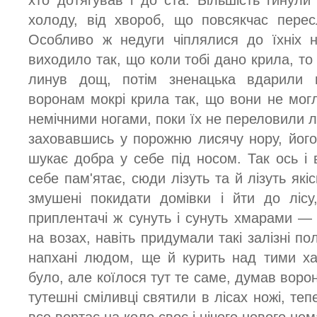
хто дотягував і до ста. Більшість гинул
холоду, від хвороб, що повсякчас перес
Особливо ж недуги чіплялися до їхніх н
виходило так, що коли тобі дано крила, то н
линув дощ, потім зненацька вдарили 
воронам мокрі крила так, що вони не могл
немічними ногами, поки їх не переловили л
заховавшись у порожню лисячу нору, його
шукає добра у себе під носом. Так ось і 
себе пам'ятає, сюди лізуть та й лізуть які
змушені покидати домівки і йти до лісу
приплентачі ж сунуть і сунуть хмарами — 
на возах, навіть придумали такі залізні пол
напхані людом, ще й курить над тими хат
було, але коїлося тут те саме, думав ворон
тутешні сміливці святили в лісах ножі, теп