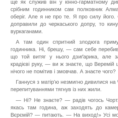
ще як служив він у кінно-гарматному див
срібним годинником сам полковник Алмаз
оберіг. Але я не про те. Я про силу його
доправили до черкаського допру, то кин
вуркаганами.
А там один спритний злодюга приму
годинника. Ні, брешу, — сам себе перебив
що той витяг у нього дзиґарика, але за
крадієві руку, — ви ж знаєте, що Веремій
нічого не помітив і змовчав. А знаєте чого?
Ганнуся з матір'ю незмигно дивилися на
перепитуваннями тягнув із них жили.
— Ні? Не знаєте? — радів чогось Чорт
якась там година, аж заходять до каме
Вєрємій? — питають. — На виход!» Усі мо