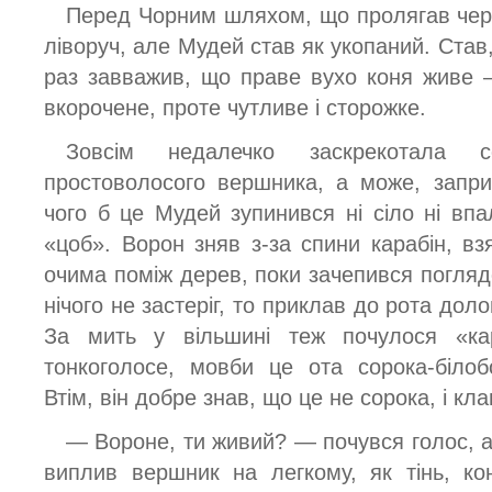
Перед Чорним шляхом, що пролягав через
ліворуч, але Мудей став як укопаний. Став,
раз завважив, що праве вухо коня живе 
вкорочене, проте чутливе і сторожке.
Зовсім недалечко заскрекотала с
простоволосого вершника, а може, запри
чого б це Мудей зупинився ні сіло ні вп
«цоб». Ворон зняв з-за спини карабін, вз
очима поміж дерев, поки зачепився погляд
нічого не застеріг, то приклав до рота дол
За мить у вільшині теж почулося «ка
тонкоголосе, мовби це ота сорока-біло
Втім, він добре знав, що це не сорока, і кл
— Вороне, ти живий? — почувся голос, а
виплив вершник на легкому, як тінь, ко