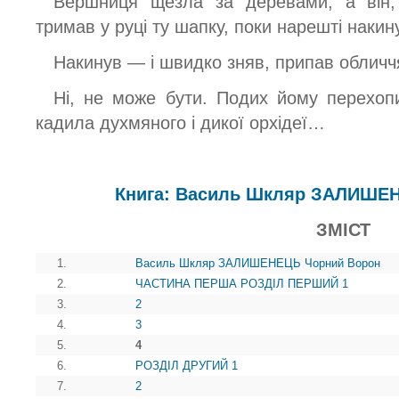
Вершниця щезла за деревами, а він,
тримав у руці ту шапку, поки нарешті накин
Накинув — і швидко зняв, припав обличчя
Ні, не може бути. Подих йому перехопив
кадила духмяного і дикої орхідеї…
Книга: Василь Шкляр ЗАЛИШЕ
ЗМІСТ
1.
Василь Шкляр ЗАЛИШЕНЕЦЬ Чорний Ворон
2.
ЧАСТИНА ПЕРША РОЗДІЛ ПЕРШИЙ 1
3.
2
4.
3
5.
4
6.
РОЗДІЛ ДРУГИЙ 1
7.
2