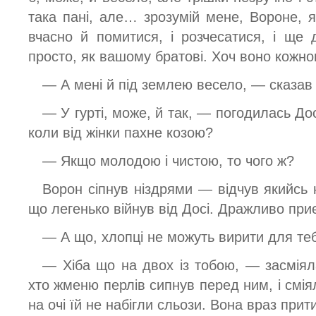
така пані, але… зрозумій мене, Вороне, я
вчасно й помитися, і розчесатися, і ще
просто, як вашому братові. Хоч воно кожн
— А мені й під землею весело, — сказав 
— У гурті, може, й так, — погодилась Д
коли від жінки пахне козою?
— Якщо молодою і чистою, то чого ж?
Ворон сіпнув ніздрями — відчув якийсь
що легенько війнув від Досі. Дражливо при
— А що, хлопці не можуть вирити для те
— Хіба що на двох із тобою, — засміяла
хто жменю перлів сипнув перед ним, і смія
на очі їй не набігли сльози. Вона враз прит