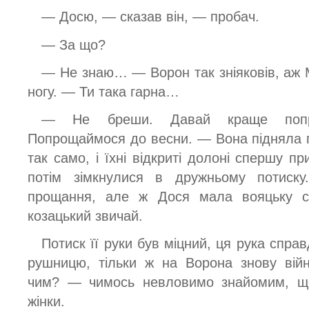
— Досю, — сказав він, — пробач.
— За що?
— Не знаю… — Ворон так зніяковів, аж М
ногу. — Ти така гарна…
— Не бреши. Давай краще попро
Попрощаймося до весни. — Вона підняла пр
так само, і їхні відкриті долоні спершу п
потім зімкнулися в дружньому потиск
прощання, але ж Дося мала вояцьку с
козацький звичай.
Потиск її руки був міцний, ця рука спра
рушницю, тільки ж на Ворона знову вій
чим? — чимось невловимо знайомим, щ
жінки.