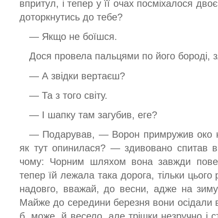
впритул, і тепер у її очах посміхалося дво
доторкнутись до тебе?
— Якщо не боїшся.
Дося провела пальцями по його бороді, з
— А звідки вертаєш?
— Та з того світу.
— І шапку там загубив, еге?
— Подарував, — Ворон примружив око н
як тут опинилася? — здивовано спитав в
чому: Чорним шляхом вона завжди повер
тепер їй лежала така дорога, тільки цього 
надовго, вважай, до весни, адже на зим
Майже до середини березня вони осідали в
б, може, й весело, але трішки незручно і