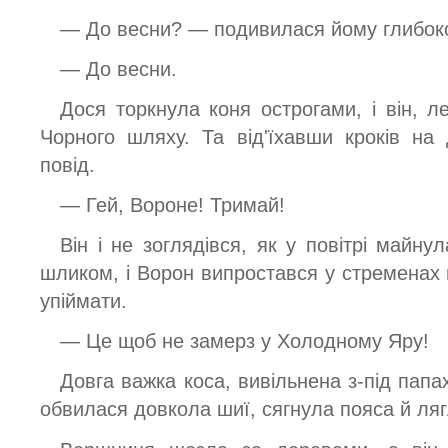
— До весни? — подивилася йому глибоко 
— До весни.
Дося торкнула коня острогами, і він, ле
Чорного шляху. Та від'їхавши кроків на
повід.
— Гей, Вороне! Тримай!
Він і не зоглядівся, як у повітрі майн
шликом, і Ворон випростався у стременах м
упіймати.
— Це щоб не замерз у Холодному Яру!
Довга важка коса, вивільнена з-під папа
обвилася довкола шиї, сягнула пояса й ляг