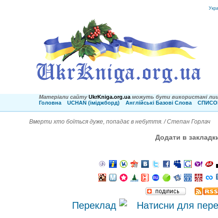
Укр
Матеріали сайту
UkrKniga.org.ua
можуть бути використані лиш
Головна
UCHAN (іміджборд)
Англійські Базові Слова
СПИСОК
Вмерти хто боїться дуже, попадає в небуття. / Степан Горлач
Додати в закладк
Переклад