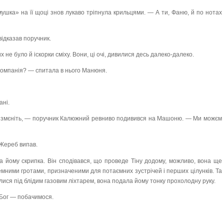
ушка» на її щоці знов лукаво тріпнула крильцями. — А ти, Фаню, й по нотах
відказав поручник.
х не було й іскорки сміху. Вони, ці очі, дивилися десь далеко-далеко.
компанія? — спитала в нього Манюня.
ані.
о ізмєніть, — поручник Калюжний ревниво подивився на Машоню. — Ми можєм
 Жереб випав.
ла йому скрипка. Він сподівався, що проведе Тіну додому, можливо, вона ще
емними гротами, призначеними для потаємних зустрічей і перших цілунків. Та
лися під блідим газовим ліхтарем, вона подала йому тонку прохолодну руку.
 Бог — побачимося.