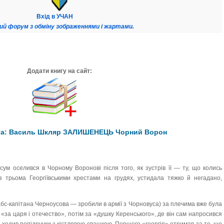
Вхід в УЧАН
ий форум з обміну зображеннями і жартами.
Додати книгу на сайт:
ига: Василь Шкляр ЗАЛИШЕНЕЦЬ Чорний Ворон
м оселився в Чорному Воронові після того, як зустрів її — ту, що колись
 трьома Георгіївськими хрестами на грудях, устидала тяжко й негадано,
абс-капітана Черноусова — зробили в армії з Чорновуса) за плечима вже була
«за царя і отечество», потім за «душку Керенського», де він сам напросився