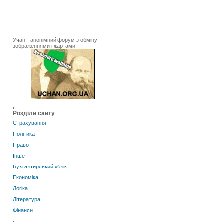
Учан - анонімний форум з обміну
зображеннями і жартами:
Розділи сайту
Страхування
Політика
Право
Інше
Бухгалтерський облік
Економіка
Логіка
Література
Фінанси