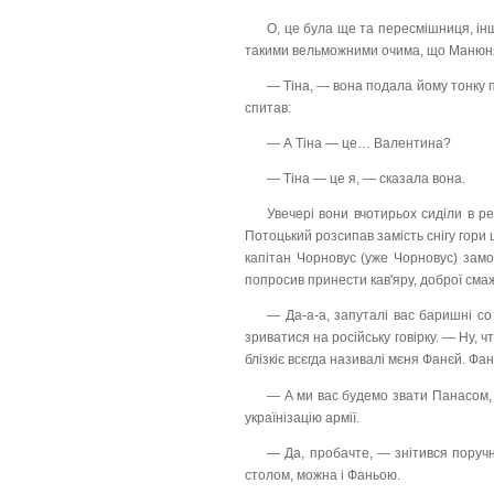
О, це була ще та пересмішниця, ін
такими вельможними очима, що Манюня 
— Тіна, — вона подала йому тонку про
спитав:
— А Тіна — це… Валентина?
— Тіна — це я, — сказала вона.
Увечері вони вчотирьох сиділи в р
Потоцький розсипав замість снігу гори
капітан Чорновус (уже Чорновус) зам
попросив принести кав'яру, доброї смаж
— Да-а-а, запуталі вас баришні со
зриватися на російську говірку. — Ну, чт
блізкіє всєгда називалі мєня Фанєй. Фаня
— А ми вас будемо звати Панасом,
українізацію армії.
— Да, пробачте, — знітився поруч
столом, можна і Фаньою.