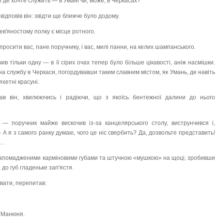
и де хочте служить — в Умані чи, може, в Черкасах?
ідповів він: звідти ще ближче було додому.
дев'яностому полку є місце ротного.
апросити вас, пане поручнику, і вас, милі панни, на келих шампанського.
ив тільки одну — в її сірих очах тепер було більше цікавості, аніж насмішки.
на службу в Черкаси, погордувавши таким славним містом, як Умань, де навіть
хетні красуні.
в він, хвилюючись і радіючи, що з якоїсь бентежної далини до нього
 поручник майже вискочив із-за канцелярського столу, виструнчився і,
 А я з самого ранку думаю, чого це ніс свербить? Да, дозвольте представить!
і…
апомадженими карміновими губами та штучною «мушкою» на щоці, зробивши
 до губ гладеньке зап'ястя.
лувати, перепитав:
о Манюня.