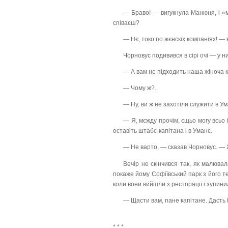
— Браво! — вигукнула Манюня, і «м
співаєш?
— Нє, токо по жєнскіх компаніях! — 
Чорновус подивився в сірі очі — у ни
— А вам не підходить наша жіноча 
— Чому ж?..
— Ну, ви ж не захотіли служити в Ум
— Я, мєжду прочім, єщьо могу всь
оставіть штабс-капітана і в Уманє.
— Не варто, — сказав Чорновус. —
Вечір не скінчився так, як малюва
покаже йому Софіївський парк з його т
коли вони вийшли з ресторації і зупини
— Щасти вам, пане капітане. Дасть
* * *