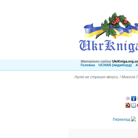
Матеріали сайту
UkrKniga.org.u
Головна
UCHAN (іміджборд)
А
Нулю не страшні мінуси. / Микола 
Переклад