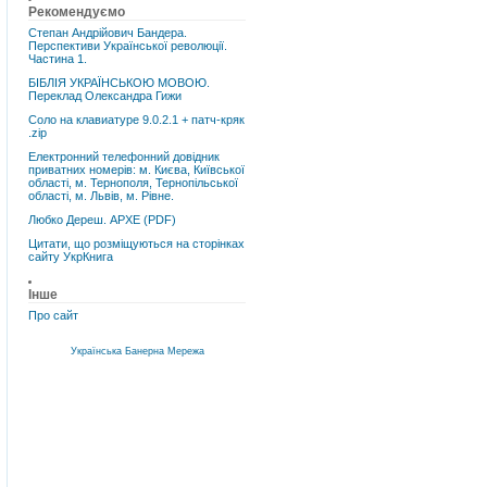
Рекомендуємо
Степан Андрійович Бандера.
Перспективи Української революції.
Частина 1.
БІБЛІЯ УКРАЇНСЬКОЮ МОВОЮ.
Переклад Олександра Гижи
Соло на клавиатуре 9.0.2.1 + патч-кряк
.zip
Електронний телефонний довідник
приватних номерів: м. Києва, Київської
області, м. Тернополя, Тернопільської
області, м. Львів, м. Рівне.
Любко Дереш. АРХЕ (PDF)
Цитати, що розміщуються на сторінках
сайту УкрКнига
Інше
Про сайт
Українська Банерна Мережа