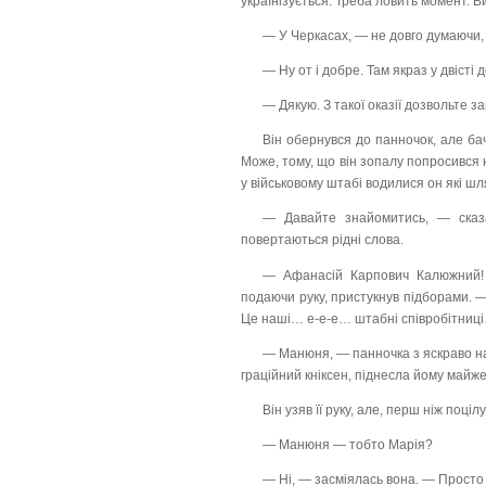
українізується. Треба ловить момент. В
— У Черкасах, — не довго думаючи, в
— Ну от і добре. Там якраз у двісті 
— Дякую. З такої оказії дозвольте з
Він обернувся до панночок, але бач
Може, тому, що він зопалу попросився 
у військовому штабі водилися он які шля
— Давайте знайомитись, — сказа
повертаються рідні слова.
— Афанасій Карпович Калюжний! —
подаючи руку, пристукнув підборами. —
Це наші… е-е-е… штабні співробітниц
— Манюня, — панночка з яскраво н
граційний кніксен, піднесла йому майже
Він узяв її руку, але, перш ніж поці
— Манюня — тобто Марія?
— Ні, — засміялась вона. — Прост