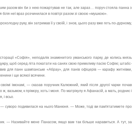
шим разом він би з нею пожартував не так, але зараз… поруч стояла панна з
біля неї враз розчинилася в повітрі разом зі своєю «мушкою».
холодну руку, він затримав її у своїй, і знов, цього разу вже геть по-дурному,
есторації «Софія», неподалік знаменитого уманського парку, де колись князь
 цукру, щоб серед літа покатати на санях свою примхливу пасію Софію; штабс-
овив для панн шампанське «Абрау», для панів офіцерів — карафу житнівки,
енини і ще всякої всячини.
 своімі імєнамі, — сказав поручник Калюжний, який після другої чарки почав
о ж, вазьмом, к прімєру, хоть і мєня. По матрікулу я Афанасій, а мать, родниє і
, і всьо.
 — суворо подивилася на нього Манюня. — Може, тоді ви пам'ятатимете про
ник. — Називайте мене Панасом, якщо вам так більше наравиться. А тут, за