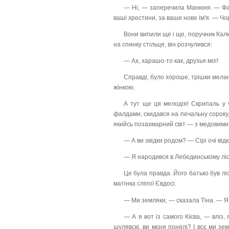
— Ні, — заперечила Манюня. — Фан
ваші хрестини, за ваше нове ім'я. — Чо
Вони випили ще і ще, поручник Кал
на спинку стільця, він розчулився:
— Ах, харашо-то как, друзья моі!
Справді, було хороше, трішки мела
жінкою.
А тут ще ця мелодія! Скрипаль у 
фалдами, скидався на печальну сороку,
якийсь позахмарний світ — з медовими 
— А ви звідки родом? — Сірі очі від
— Я народився в Лебединському лісі
Це була правда. Його батько був л
матінка сліпої Євдосі.
— Ми земляки, — сказала Тіна. — Я з
— А я вот із самого Кієва, — вліз,
шулявскі, ви мєня понялі? І всє ми земл