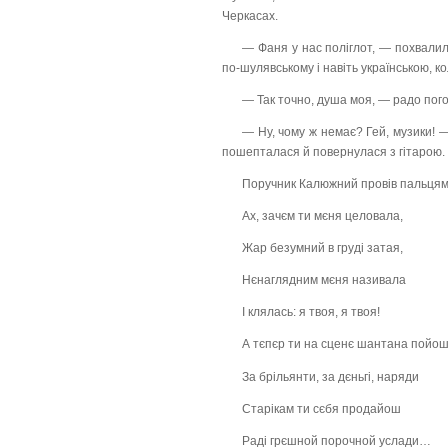
Черкасах.
— Фаня у нас поліглот, — похвалил
по-шулявському і навіть українською, к
— Так точно, душа моя, — радо погод
— Ну, чому ж немає? Гей, музики! 
пошепталася й повернулася з гітарою. —
Поручник Калюжний провів пальцями 
Ах, зачєм ти мєня целовала,
Жар безумний в груді затая,
Нєнаглядним мєня називала
І клялась: я твоя, я твоя!
А тєпєр ти на сценє шантана пойош
За брільянти, за дєньгі, наряди
Старікам ти сєбя продайош
Раді грєшной порочной услади…