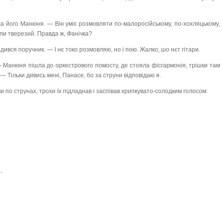
а його Манюня. — Він уміє розмовляти по-малоросійському, по-хохляцькому,
оли тверезий. Правда ж, Фанічка?
ився поручник. — І нє токо розмовляю, но і пою. Жалко, шо нєт гітари.
— Манюня пішла до оркестрового помосту, де стояла фісгармонія, трішки там
 Тільки дивись мені, Панасе, бо за струни відповідаю я.
по струнах, трохи їх підладнав і заспівав хрипкувато-солодким голосом:
,