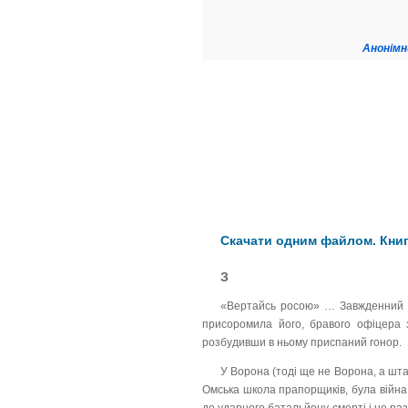
Анонімн
Скачати одним файлом. Кн
З
«Вертайсь росою» … Завжденний су
присоромила його, бравого офіцера з
розбудивши в ньому приспаний гонор.
У Ворона (тоді ще не Ворона, а шт
Омська школа прапорщиків, була війна 