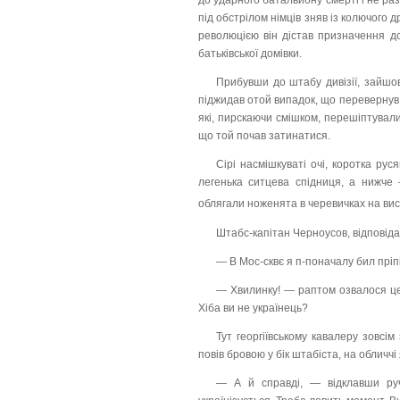
до ударного батальйону смерті і не ра
під обстрілом німців зняв із колючого 
революцією він дістав призначення до 
батьківської домівки.
Прибувши до штабу дивізії, зайшо
піджидав отой випадок, що перевернув й
які, пирскаючи смішком, перешіптувал
що той почав затинатися.
Сірі насмішкуваті очі, коротка ру
легенька ситцева спідниця, а нижче
облягали ноженята в черевичках на ви
Штабс-капітан Черноусов, відповід
— В Мос-сквє я п-поначалу бил пріп
— Хвилинку! — раптом озвалося це
Хіба ви не українець?
Тут георгіївському кавалеру зовсі
повів бровою у бік штабіста, на обличчі
— А й справді, — відклавши руч