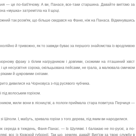
я — це по-баб'ячому. А ви, Панасе, все-таки старшина. Давайте вип'ємо за
рна «мушка» затремтіла на її щоці.
южний так розм'як, що більше скидався на Фаню, ніж на Панаса. Відкинувшись
нхолійно й тривожно, як то завжди буває за першого знайомства із вродливою
чорному фраку з білим нагрудником і довгими, схожими на пташиний хвіст
 і ця несусвітня сорока, окільцьована пейсами, не грала, а малювала смичком
ріками й цукровими снігами.
крито дивилися на Чорновуса з-під русявого чубчика.
 під волоським горіхом.
ісником, жили вони в лісництві, а пологи приймала стара повитуха Перчиця —
і Шполи. І, мабуть, зривала горіхи з того дерева, під яким ви народилися.
 як середа в тиждень, Фаня-Панас. — Із Шулявкі. І балакаю не по-рускі, а по-
які, всє із Кієвской губєрнії. Так шо, земляк, давай! Вип'єм за твою службу в