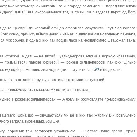
з ходив попідручки з кістлявою свашкою. Першого «георгія» отримав за те, що
дроту вже мертвих трьох юнкерів. І ось нагорода самої долі — перед Лютневою
Другої дивізії, яка дислокувалася тоді в Умані, за п'ятдесят верст од його
в до канцелярії, де черговий офіцер оформляв документи, і тут Черноусова
ого сонну, прибиту війною душу. У кімнаті сиділо ще дві молоденькі панянки,
ися між собою, й одна з них так подивилася на незнайомого штабс-капітана,
сява стрижка, а далі — не питай. Туальденорова блузка з чорною краваткою,
 — тримайтеся, панове офіцери! — рожеві фільдеперсові панчохи щільно
[*]
сокому підборі. Московським модницям — стулити варги
й не дихати.
аючи на запитання поручника, затинався, немов контужений:
ісан к восьмому грєнадьорскому полку, а п-п-потом…
 диво в рожевих фільдеперсах. — А чому ви розмовляєте по-московському?
м заціпило. Вона що — знущається? Чи це в них такі жарти? Він розгублено
 якого заграла змовницька усмішка.
ку, поручник теж заговорив українською. — Настає наше время. Армія