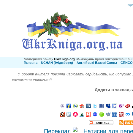
Укр
Матеріали сайту
UkrKniga.org.ua
можуть бути використані лиш
Головна
UCHAN (іміджборд)
Англійські Базові Слова
СПИСОК
У роботі вчителя повинна царювати серйозність, що допускає ж
Костянтин Ушинський
Додати в закладк
Переклад