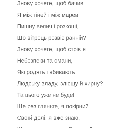
Знову хочете, щоб бачив
Я між тіней і між марев
Пишну велич і розкоші,
Що вітрець розвіє ранній?
Знову хочете, щоб стрів я
Небезпеки та омани,
Які родять і вбивають
Людську владу, злющу й хирну?
Та цього уже не буде!
Ще раз гляньте, я покірний
Своїй долі; я вже знаю,