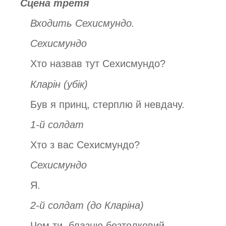
Сцена третя
Входить Сехисмундо.
Сехисмундо
Хто назвав тут Сехисмундо?
Кларін
(убік)
Був я принц, стерплю й невдачу.
1-й солдат
Хто з вас Сехисмундо?
Сехисмундо
Я.
2-й солдат
(до Кларіна)
Чом ти, блазню безтолковий,