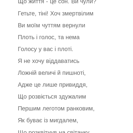
Що життя - це сон. Ви чули?
Гетьте, тіні! Хоч змертвілим
Ви моїм чуттям вернули
Плоть і голос, та нема
Голосу у вас і плоті.
Я не хочу віддаватись
Ложній величі й пишноті,
Адже це лише привиддя,
Що розвіється здужалим
Першим леготом ранковим,
Як буває із мигдалем,
Що розквітнув на світанку