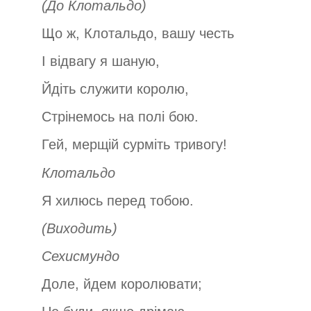
(До Клотальдо)
Що ж, Клотальдо, вашу честь
І відвагу я шаную,
Йдіть служити королю,
Стрінемось на полі бою.
Гей, мерщій сурміть тривогу!
Клотальдо
Я хилюсь перед тобою.
(Виходить)
Сехисмундо
Доле, йдем королювати;