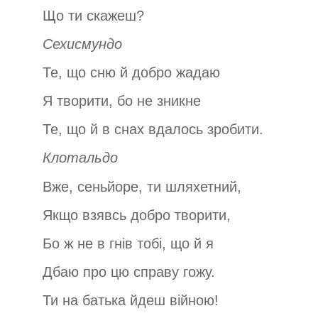
Що ти скажеш?
Сехисмундо
Те, що сню й добро жадаю
Я творити, бо не зникне
Те, що й в снах вдалось зробити.
Клотальдо
Вже, сеньйоре, ти шляхетний,
Якщо взявсь добро творити,
Бо ж не в гнів тобі, що й я
Дбаю про цю справу гожу.
Ти на батька йдеш війною!