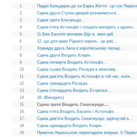
1.
Педро Кальдерон де ла Барка Життя - це сон Перек
2.
Сцена друга Стулки дверей розчиняються,...
3.
Сцена третя Клотальдо...
4.
Сцена п’ята Астольфо і солдати виходять з одного...
5.
11 Вже Басиліо великим (Що ж, мені цей...
6.
12, що для краю Рідного король - це раб,...
7.
Хорнада друга Зала в королівському палаці....
8.
Сцена друга Входить Кларін...
9.
Сцена четверта Входить Астольфо...
10.
Сцена сьома Входить Росаура в жіночому...
11.
Сцена дев’ята Входить Астольфо в той час, коли...
12.
Сцена тринадцята Росаура...
13.
Сцена п’ятнадцята Входить Естрелья....
14.
18. (Виходить)
15.
Сцена третя Входить Сехисмундо....
16.
Сцена п’ята Входять Басиліо і Астольфо....
17.
Сцена дев’ята Входить Сехисмундо, вдягнутий в...
18.
Сцена одинадцята Входить Кларін....
19.
Примітки Українською перекладено вперше. © Перекл