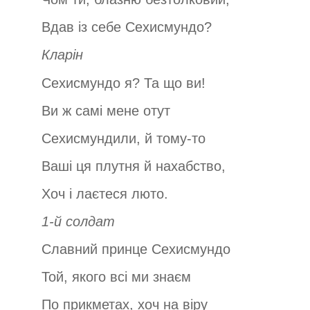
Вдав із себе Сехисмундо?
Кларін
Сехисмундо я? Та що ви!
Ви ж самі мене отут
Сехисмундили, й тому-то
Ваші ця плутня й нахабство,
Хоч і лаєтеся люто.
1-й солдат
Славний принце Сехисмундо
Той, якого всі ми знаєм
По прикметах, хоч на віру