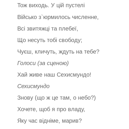
Тож виходь. У цій пустелі
Військо з`юрмилось численне,
Всі звитяжці та плебеї,
Що несуть тобі свободу;
Чуєш, кличуть, ждуть на тебе?
Голоси
(за сценою)
Хай живе наш Сехисмундо!
Сехисмундо
Знову (що ж це там, о небо?)
Хочете, щоб я про владу,
Яку час відніме, марив?