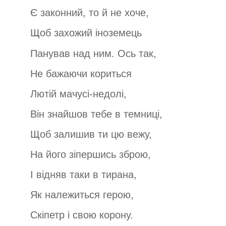
Є законний, то й не хоче,
Щоб захожий іноземець
Панував над ним. Ось так,
Не бажаючи кориться
Лютій мачусі-недолі,
Він знайшов тебе в темниці,
Щоб залишив ти цю вежу,
На його зіпершись зброю,
І відняв таки в тирана,
Як належиться герою,
Скіпетр і свою корону.