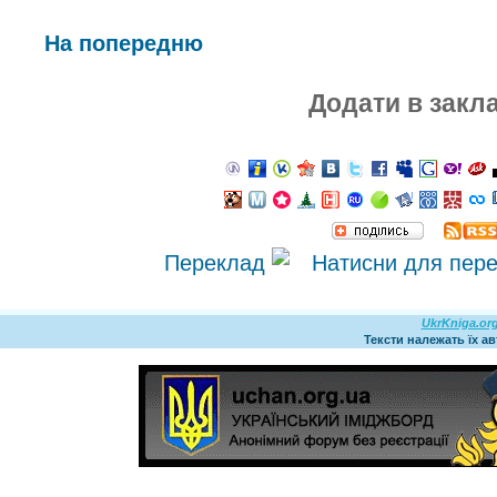
На попередню
Додати в закл
Переклад
UkrKniga.or
Тексти належать їх а