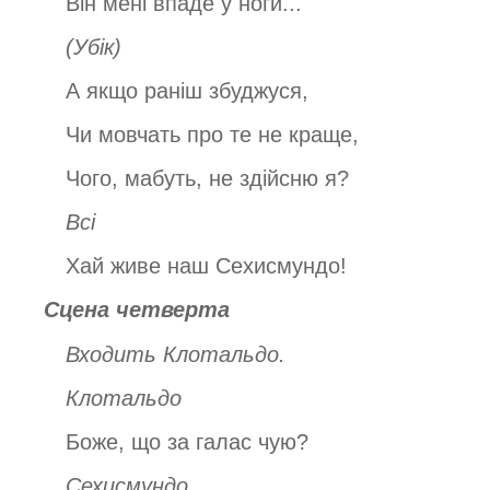
Він мені впаде у ноги...
(Убік)
А якщо раніш збуджуся,
Чи мовчать про те не краще,
Чого, мабуть, не здійсню я?
Всі
Хай живе наш Сехисмундо!
Сцена четверта
Входить Клотальдо.
Клотальдо
Боже, що за галас чую?
Сехисмундо