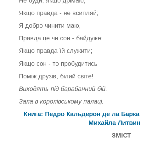
Не буди, якщо дрімаю,
Якщо правда - не всипляй;
Я добро чинити маю,
Правда це чи сон - байдуже;
Якщо правда їй служити;
Якщо сон - то пробудитись
Поміж друзів, білий світе!
Виходять під барабанний бій.
Зала в королівському палаці.
Книга: Педро Кальдерон де ла Барка
Михайла Литвин
ЗМІСТ