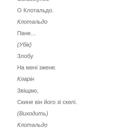
О Клотальдо.
Клотальдо
Пане...
(Убік)
Злобу
На мені зжене.
Кларін
Звіщаю,
Скине він його зі скелі.
(Виходить)
Клотальдо