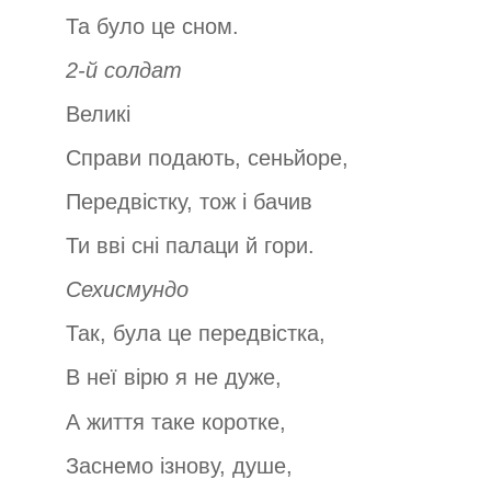
Та було це сном.
2-й солдат
Великі
Справи подають, сеньйоре,
Передвістку, тож і бачив
Ти вві сні палаци й гори.
Сехисмундо
Так, була це передвістка,
В неї вірю я не дуже,
А життя таке коротке,
Заснемо ізнову, душе,