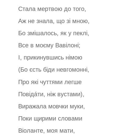
Стала мертвою до того,
Аж не знала, що зі мною,
Бо змішалось, як у пеклі,
Все в моєму Вавілоні;
І, прикинувшись німою
(Бо єсть біди невгомонні,
Про які чуттями легше
Повідáти, ніж вустами),
Виражала мовчки муки,
Поки щирими словами
Віоланте, моя мати,