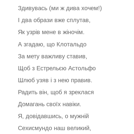
Здивувась (ми ж дива хочем!)
І два образи вже сплутав,
Як узрів мене в жіночім.
А згадаю, що Клотальдо
За мету важливу ставив,
Щоб з Естрельєю Астольфо
Шлюб узяв і з нею правив.
Радить він, щоб я зреклася
Домагань своїх навіки.
Я, довідавшись, о мужній
Сехисмундо наш великий,