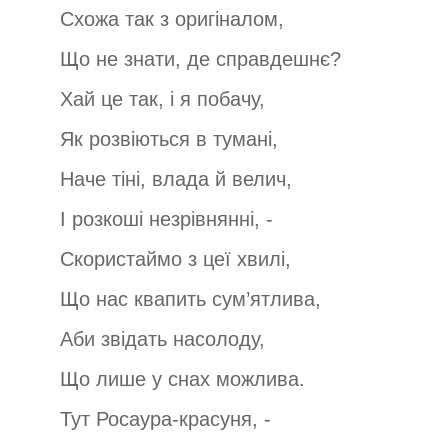
Схожа так з оригіналом,
Що не знати, де справдешнє?
Хай це так, і я побачу,
Як розвіються в тумані,
Наче тіні, влада й велич,
І розкоші незрівнянні, -
Скористаймо з цеї хвилі,
Що нас квапить сум’ятлива,
Аби звідать насолоду,
Що лише у снах можлива.
Тут Росаура-красуня, -