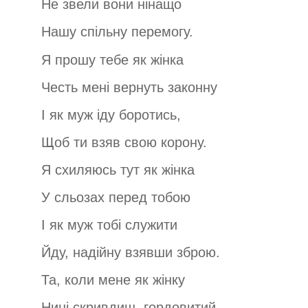
Не звели вони нінащо
Нашу спільну перемогу.
Я прошу тебе як жінка
Честь мені вернуть законну
І як муж іду боротись,
Щоб ти взяв свою корону.
Я схиляюсь тут як жінка
У сльозах перед тобою
І як муж тобі служити
Йду, надійну взявши зброю.
Та, коли мене як жінку
Нині скривдиш, гордовитий,