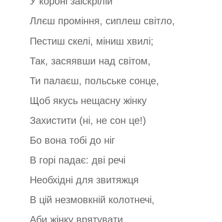
У короні заіскрілій
Ллєш проміння, сиплеш світло,
Пестиш скелі, міниш хвилі;
Так, засяявши над світом,
Ти палаєш, польське сонце,
Щоб якусь нещасну жінку
Захистити (ні, не сон це!)
Бо вона тобі до ніг
В горі падає: дві речі
Необхідні для звитяжця
В цій незмовкній колотнечі,
Аби жінку врятувати,