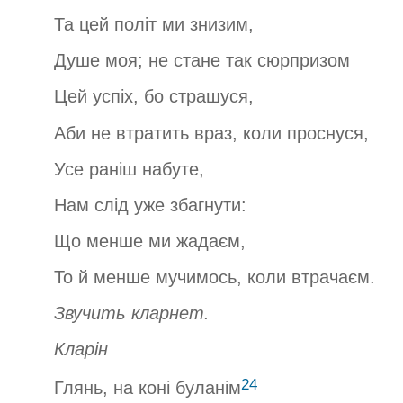
Та цей політ ми знизим,
Душе моя; не стане так сюрпризом
Цей успіх, бо страшуся,
Аби не втратить враз, коли проснуся,
Усе раніш набуте,
Нам слід уже збагнути:
Що менше ми жадаєм,
То й менше мучимось, коли втрачаєм.
Звучить кларнет.
Кларін
24
Глянь, на коні буланім