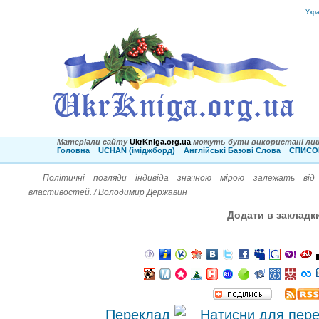
Укр
Матеріали сайту
UkrKniga.org.ua
можуть бути використані лиш
Головна
UCHAN (іміджборд)
Англійські Базові Слова
СПИСОК
Політичні погляди індивіда значною мірою залежать від й
властивостей. / Володимир Державин
Додати в закладк
Переклад