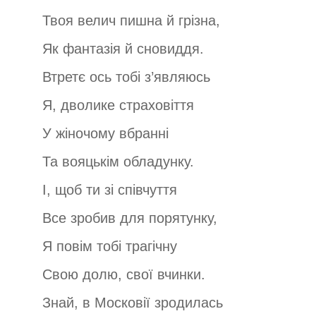
Твоя велич пишна й грізна,
Як фантазія й сновиддя.
Втретє ось тобі з’являюсь
Я, дволике страховіття
У жіночому вбранні
Та вояцькім обладунку.
І, щоб ти зі співчуття
Все зробив для порятунку,
Я повім тобі трагічну
Свою долю, свої вчинки.
Знай, в Московії зродилась