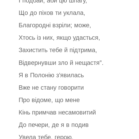
І подбай, аби цю шпагу,
Що до піхов ти уклала,
Благородні взріли; може,
Хтось із них, якщо удасться,
Захистить тебе й підтрима,
Відвернувши зло й нещастя”.
Я в Полонію з’явилась
Вже не стану говорити
Про відоме, що мене
Кінь примчав несамовитий
До печери, де я в подив
Увела тебе, герою.