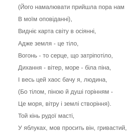
(Його намалювати прийшла пора нам
В моїм оповіданні),
Видніє карта світу в осіянні,
Адже земля - це тіло,
Вогонь - то серце, що затріпотіло,
Дихання - вітер, море - біла піна,
І весь цей хаос бачу я, людина,
(Бо тілом, піною й душі горінням -
Це моря, вітру і землі створіння).
Той кінь рудої масті,
У яблуках, мов просить він, гривастий,