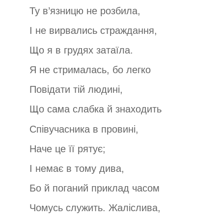
Ту в’язницю не розбила,
І не вирвались страждання,
Що я в грудях затаїла.
Я не стрималась, бо легко
Повідати тій людині,
Що сама слабка й знаходить
Співучасника в провині,
Наче це її рятує;
І немає в тому дива,
Бо й поганий приклад часом
Чомусь служить. Жаліслива,