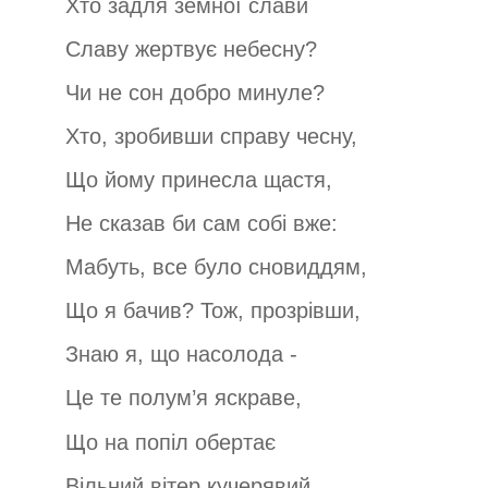
Хто задля земної слави
Славу жертвує небесну?
Чи не сон добро минуле?
Хто, зробивши справу чесну,
Що йому принесла щастя,
Не сказав би сам собі вже:
Мабуть, все було сновиддям,
Що я бачив? Тож, прозрівши,
Знаю я, що насолода -
Це те полум’я яскраве,
Що на попіл обертає
Вільний вітер кучерявий,