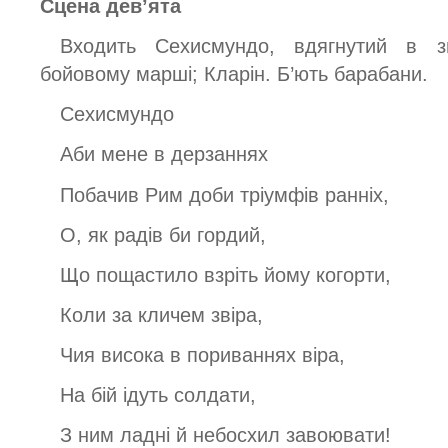
Сцена дев’ята
Входить Сехисмундо, вдягнутий в з
бойовому марші; Кларін. Б’ють барабани.
Сехисмундо
Аби мене в дерзаннях
Побачив Рим доби тріумфів ранніх,
О, як радів би гордий,
Що пощастило взріть йому когорти,
Коли за кличем звіра,
Чия висока в пориваннях віра,
На бій ідуть солдати,
З ним ладні й небосхил завоювати!