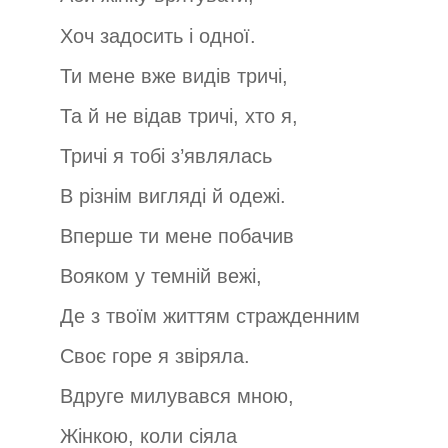
Хоч задосить і одної.
Ти мене вже видів тричі,
Та й не відав тричі, хто я,
Тричі я тобі з’являлась
В різнім вигляді й одежі.
Вперше ти мене побачив
Вояком у темній вежі,
Де з твоїм життям стражденним
Своє горе я звіряла.
Вдруге милувався мною,
Жінкою, коли сіяла