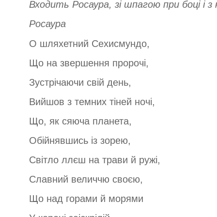
Входить Росаура, зі шпагою при боці і з
Росаура
О шляхетний Сехисмундо,
Що на звершення пророчі,
Зустрічаючи свій день,
Вийшов з темних тіней ночі,
Що, як сяюча планета,
Обійнявшись із зорею,
Світло ллєш на трави й ружі,
Славний величчю своєю,
Що над горами й морями