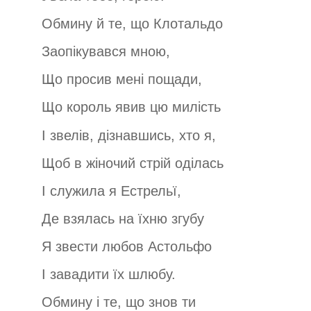
Обмину й те, що Клотальдо
Заопікувався мною,
Що просив мені пощади,
Що король явив цю милість
І звелів, дізнавшись, хто я,
Щоб в жіночий стрій оділась
І служила я Естрельї,
Де взялась на їхню згубу
Я звести любов Астольфо
І завадити їх шлюбу.
Обмину і те, що знов ти