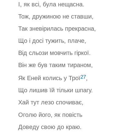
І, як всі, була нещасна.
Тож, дружиною не ставши,
Так зневірилась прекрасна,
Що і досі тужить, плаче,
Від сльози мовчить гіркої.
Він же був таким тираном,
27
Як Еней колись у Трої
,
Що лишив їй тільки шпагу.
Хай тут лезо спочиває,
Оголю його, як повість
Доведу свою до краю.