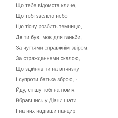
Що тебе відомста кличе,
Що тобі звеліло небо
Цю тісну розбить темницю,
Де ти був, мов для ганьби,
За чуттями справжнім звіром,
За стражданнями скалою,
Що здійняв ти на вітчизну
І супроти батька зброю, -
Йду, спішу тобі на поміч,
Вбравшись у Діани шати
І на них надівши панцир