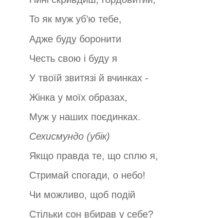
То як муж уб’ю тебе,
Адже буду боронити
Честь свою і буду я
У твоїй звитязі й вчинках -
Жінка у моїх образах,
Муж у наших поєдинках.
Сехисмундо
(убік)
Якщо правда те, що сплю я,
Стримай спогади, о небо!
Чи можливо, щоб подій
Стільки сон вбирав у себе?