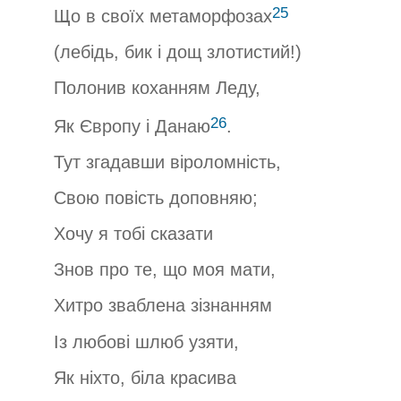
25
Що в своїх метаморфозах
(лебідь, бик і дощ злотистий!)
Полонив коханням Леду,
26
Як Європу і Данаю
.
Тут згадавши віроломність,
Свою повість доповняю;
Хочу я тобі сказати
Знов про те, що моя мати,
Хитро зваблена зізнанням
Із любові шлюб узяти,
Як ніхто, біла красива