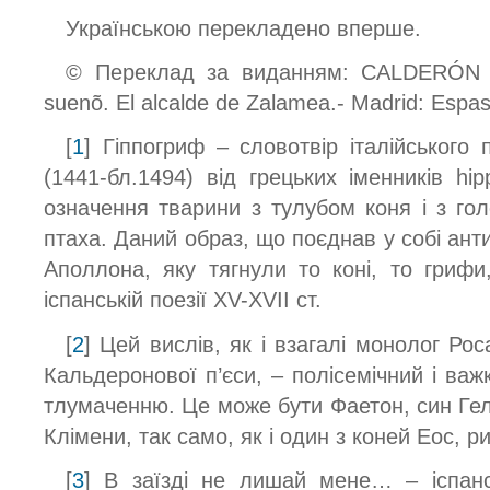
Українською перекладено вперше.
© Переклад за виданням: CALDERÓN 
suenõ. El alcalde de Zalamea.- Madrid: Espas
[
1
] Гіппогриф – словотвір італійського
(1441-бл.1494) від грецьких іменників hipp
означення тварини з тулубом коня і з го
птаха. Даний образ, що поєднав у собі ант
Аполлона, яку тягнули то коні, то гриф
іспанській поезії XV-XVII ст.
[
2
] Цей вислів, як і взагалі монолог Рос
Кальдеронової п’єси, – полісемічний і ва
тлумаченню. Це може бути Фаетон, син Гелі
Клімени, так само, як і один з коней Еос, ри
[
3
] В заїзді не лишай мене… – іспанс