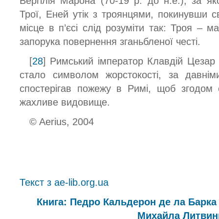
Вергілія Марона (70-19 р. до н.е.), за я
Трої, Еней утік з троянцями, покинувши с
місце в п’єсі слід розуміти так: Троя – м
запорука повернення зганьбленої честі.
[
28
] Римський імператор Клавдій Цезар Н
стало символом жорстокості, за давнім
спостерігав пожежу в Римі, щоб згодом 
жахливе видовище.
© Aerius, 2004
Текст з ae-lib.org.ua
Книга: Педро Кальдерон де ла Барка
Михайла Литвин