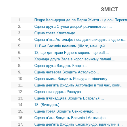
ЗМІСТ
1.
Педро Кальдерон де ла Барка Життя - це сон Перек
2.
Сцена друга Стулки дверей розчиняються,...
3.
Сцена третя Клотальдо...
4.
Сцена п’ята Астольфо і солдати виходять з одного...
5.
11 Вже Басиліо великим (Що ж, мені цей...
6.
12, що для краю Рідного король - це раб,...
7.
Хорнада друга Зала в королівському палаці....
8.
Сцена друга Входить Кларін...
9.
Сцена четверта Входить Астольфо...
10.
Сцена сьома Входить Росаура в жіночому...
11.
Сцена дев’ята Входить Астольфо в той час, коли...
12.
Сцена тринадцята Росаура...
13.
Сцена п’ятнадцята Входить Естрелья....
14.
18. (Виходить)
15.
Сцена третя Входить Сехисмундо....
16.
Сцена п’ята Входять Басиліо і Астольфо....
17.
Сцена дев’ята Входить Сехисмундо, вдягнутий в...