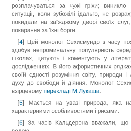
розплачуваться за чужі гріхи; виникло 
ситуації, коли зубожілі ідальго, не розрах
покидали на заїжджому дворі своїх слуг
покарання за їхні борги.
[
4
] Цей монолог Сехисмундо з часу поя
здобув непроминальну популярність серед
школах, цитують і коментують у літерат
дослідженнях. В його афористичних рядка
своїй єдності розуміння світу, природи і
духу до свободи й діяння. Монолог Сехи
взірцевому
перекладі М.Лукаша
.
[
5
] Мається на увазі природа, яка н
характерними особливостями і рисами.
[
6
] За часів Кальдерона вважали, що
водою.