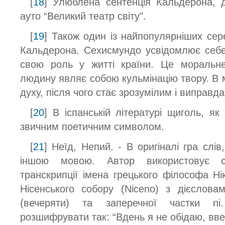
[
18
] Улюблена сентенція Кальдерона, д
ауто “Великий театр світу”.
[
19
] Також один із найпопулярніших сере
Кальдерона. Сехисмундо усвідомлює себе
свою роль у житті країни. Це моральне
людину являє собою кульмінацію твору. В 
духу, після чого стає зрозумілим і виправд
[
20
] В іспанській літературі щиголь, я
звичним поетичним символом.
[
21
] Неїд, Непий. - В оригіналі гра слі
іншою мовою. Автор використовує спі
транскрипції імена грецького філософа Ні
Нісенського собору (Niceno) з дієслова
(вечеряти) та заперечної частки 
розшифрувати так: “Вдень я не обідаю, вве