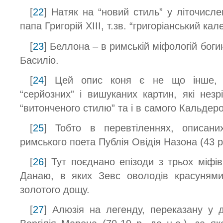
[
22
] Натяк на “новий стиль” у літочисл
папа Григорій ХІІІ, т.зв. “григоріанський кал
[
23
] Беллона – в римській міфологій боги
Басиліо.
[
24
] Цей опис коня є не що інше, 
“серйозних” і вишуканих картин, які незр
“витонченого стилю” та і в самого Кальдер
[
25
] Тобто в перевтіленнях, описан
римського поета Публія Овідія Назона (43 р. 
[
26
] Тут поєднано епізоди з трьох міфі
Данаю, в яких Зевс оволодів красунями
золотого дощу.
[
27
] Алюзія на легенду, переказану у д