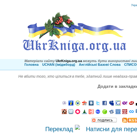
Укр
Матеріали сайту
UkrKniga.org.ua
можуть бути використані лиш
Головна
UCHAN (іміджборд)
Англійські Базові Слова
СПИСОК
Не вбити того, хто цілиться в тебе, здатний лише невдаха-прав
Додати в закладк
Переклад