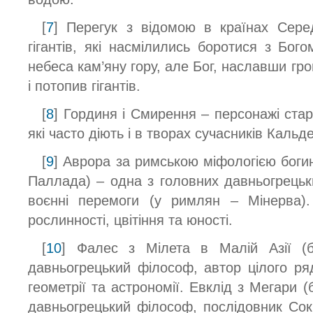
[
7
] Перегук з відомою в країнах Сер
гігантів, які насмілились боротися з Бог
небеса кам’яну гору, але Бог, наславши гро
і потопив гігантів.
[
8
] Гординя і Смирення – персонажі старо
які часто діють і в творах сучасників Кальд
[
9
] Аврора за римською міфологією боги
Паллада) – одна з головних давньогрець
воєнні перемоги (у римлян – Мінерва)
рослинності, цвітіння та юності.
[
10
] Фалес з Мілета в Малій Азії (б
давньогрецький філософ, автор цілого ряд
геометрії та астрономії. Евклід з Мегари (б
давньогрецький філософ, послідовник Сок