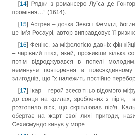
[
14
] Рядки з романсеро Луїса де Гонгор
проміння…” (1614).
[
15
] Астрея – дочка Зевсі і Феміди, бог
це ім’я Росаурі, автор виправдовує її ризик
[
16
] Фенікс, за міфологією давніх фінікійц
– чарівний птах, який, проживши кілька со
потім відроджувався в попелі молодим
неминуче повторення в повсякденному 
злигоднів, що їх належить постійно переб
[
17
] Ікар – герой всесвітньо відомого мі
до сонця на крилах, зроблених з пір’я, і
розтопило віск, що скріплював пір’я. Кал
обертає на жарт свої лихі пригоди, наз
Сехисмундо кинув у море.