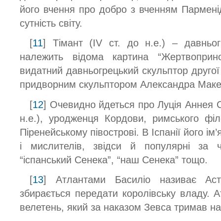
його вчення про добро з вченням Пармені
сутність світу.
[
11
] Тімант (IV ст. до н.е.) – давньо
належить відома картина “Жертвопринош
видатний давньогрецький скульптор другої 
придворним скульптором Александра Маке
[
12
] Очевидно йдеться про Луція Аннея Се
н.е.), уродженця Кордови, римського фі
Піренейському півострові. В Іспанії його ім
і мислителів, звідси й популярні за 
“іспанський Сенека”, “наш Сенека” тощо.
[
13
] Атлантами Басиліо називає Ас
збирається передати королівську владу. А
велетень, який за наказом Зевса тримав на