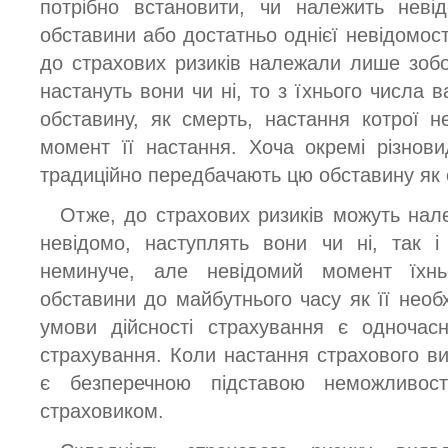
потрібно встановити, чи належить неві
обставини або достатньо однієї невідомост
до страхових ризиків належали лише зобов
настануть вони чи ні, то з їхнього числа 
обставину, як смерть, настання котрої 
момент її настання. Хоча окремі різнов
традиційно передбачають цю обставину як 
Отже, до страхових ризиків можуть нале
невідомо, наступлять вони чи ні, так і
неминуче, але невідомий момент їхнь
обставини до майбутнього часу як її необх
умови дійсності страхування є одночас
страхування. Коли настання страхового в
є безперечною підставою неможливост
страховиком.