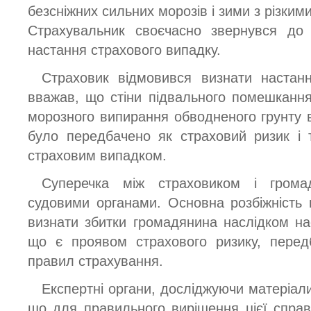
безсніжних сильних морозів і зими з різки
Страхувальник своєчасно звернувся до
настання страхового випадку.
Страховик відмовився визнати настанн
вважав, що стіни підвального помешканн
морозного випирання обводненого грунту 
було передбачено як страховий ризик і
страховим випадком.
Суперечка між страховиком і грома
судовими органами. Основна розбіжність
визнати збитки громадянина наслідком на
що є проявом страхового ризику, передб
правил страхування.
Експертні органи, досліджуючи матеріал
що для правильного вирішення цієї справи