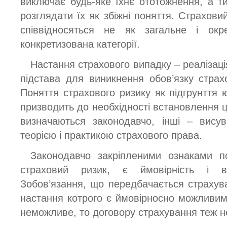
виключає будь-яке їхнє ототожнення, а 
розглядати їх як збіжні поняття. Страхови
співвідносяться не як загальне і ок
конкретизована категорії.
Настання страхового випадку – реалізаці
підстава для виникнення обов’язку страх
Поняття страхового ризику як підгрунття
призводить до необхідності встановлення ці
визначаються законодавчо, інші – вису
теорією і практикою страхового права.
Законодавчо закріпленими ознаками п
страховий ризик, є ймовірність і ви
Зобов’язання, що передбачається страхув
настання котрого є ймовірносно можливи
неможливе, то договору страхування теж н