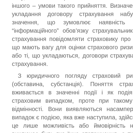
іншого – умови такого прийняття. Визначе
укладання договору страхування набу
значення, що зумовлює наявність за
“інформаційного” обов’язку страхувальни
страхування повідомляти страховику про 
що мають вагу для оцінки страхового ризик
або ті, що укладаються, договори страхув
страхування.
З юридичного погляду страховий р
(обставина, субстанція). Поняття стр
вживається в значенні події і як поді
страховим випадком, проте при такому п
відмінності. Вони виявляються насампе
випадок є подією, яка вже наступила, здійс
це лише можливість або ймовірність н