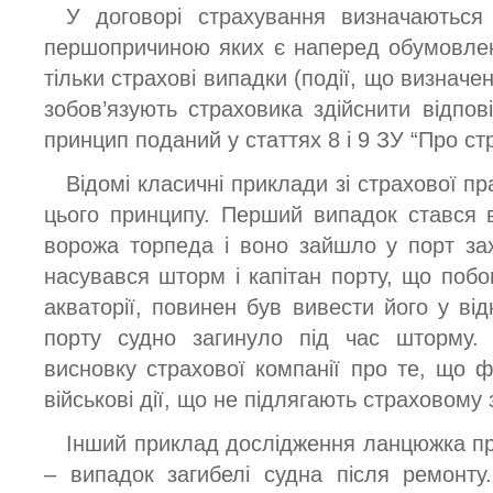
У договорі страхування визначаються 
першопричиною яких є наперед обумовлен
тільки страхові випадки (події, що визначен
зобов’язують страховика здійснити відпов
принцип поданий у статтях 8 і 9 ЗУ “Про ст
Відомі класичні приклади зі страхової п
цього принципу. Перший випадок стався 
ворожа торпеда і воно зайшло у порт за
насувався шторм і капітан порту, що поб
акваторії, повинен був вивести його у ві
порту судно загинуло під час шторму. 
висновку страхової компанії про те, що ф
військові дії, що не підлягають страховому 
Інший приклад дослідження ланцюжка при
– випадок загибелі судна після ремонт