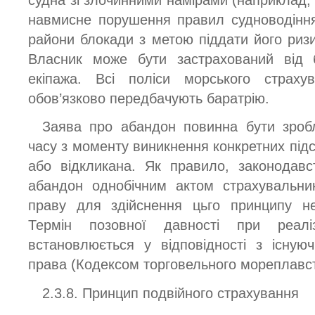
судна зі злочинними намірами (наприклад, в
навмисне порушення правил судноводінн
райони блокади з метою піддати його риз
Власник може бути застрахований від б
екіпажа. Всі поліси морського страх
обов’язково передбачують баратрію.
Заява про абандон повинна бути зроб
часу з моменту виникнення конкретних під
або відкликана. Як правило, законодавс
абандон однобічним актом страхувальник
праву для здійснення цьго принципу не
Термін позовної давності при реалі
встановлюється у відповідності з існую
права (Кодексом торговельного мореплавс
2.3.8. Принцип подвійного страхування