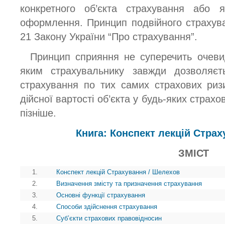
конкретного об’єкта страхування або я
оформлення. Принцип подвійного страхува
21 Закону України “Про страхування”.
Принцип сприяння не суперечить очеви
яким страхувальнику завжди дозволяєть
страхування по тих самих страхових риз
дійсної вартості об’єкта у будь-яких страх
пізніше.
Книга: Конспект лекцій Стра
ЗМІСТ
1.
Конспект лекцій Страхування / Шелехов
2.
Визначення змісту та призначення страхування
3.
Основні функції страхування
4.
Способи здійснення страхування
5.
Суб’єкти страхових правовідносин