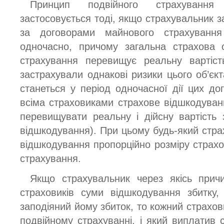
Принцип подвійного страхування (
застосовується тоді, якщо страхувальник з
за договорами майнового страхування
одночасно, причому загальна страхова 
страхування перевищує реальну вартіст
застрахували однакові ризики цього об’єк
станеться у період одночасної дії цих до
всіма страховиками страхове відшкодува
перевищувати реальну і дійсну вартість 
відшкодування). При цьому будь-який стра
відшкодування пропорційно розміру страхо
страхування.
Якщо страхувальник через якісь прич
страховиків суми відшкодування збитку
заподіяний йому збиток, то кожний страхов
подвійному страхуванні, і який виплатив 