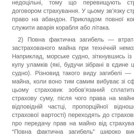
недоцільні, тому що перевищують ст
договором страхування. У цьому зв'язку с
право на абандон. Прикладом повної кон
служити аварія корабля або літака.
2) Повна фактична загибель — втрат
застрахованого майна при технічній немо
Наприклад, морське судно, зіткнувшись із
купу уламків (які, будучи зібрані в єдине 
судно). Різновид такого виду загибелі —
майна, коли воно тим самим вибуває зі с
цьому страховик зобов'язаний сплатит
страхову суму, після чого права на майн
відповідній частці, пропорційної відн
страхової вартості) переходять до страхов
про передачу прав на майно від страхува
“Повна фактична загибель” широко вик