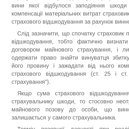
вини якої відбулося заподіяння шкоди 
компенсації матеріальних витрат страхови
страхового відшкодування за рахунок винно
Слід зазначити, що спочатку страховик 
відшкодування, тобто фактично визнати
договором майнового страхування, і л
одержати право знайти винуватця збитк
його провину і зажадати від нього ком
страхового відшкодування (ст. 25 і ст
страхування”).
Якщо сума страхового відшкодуванн
страхувальнику шкоди, то стосовно неот
майнового позову до особи, що винн
залишається у самого страхувальника.
Термін позовної давності при реаліз