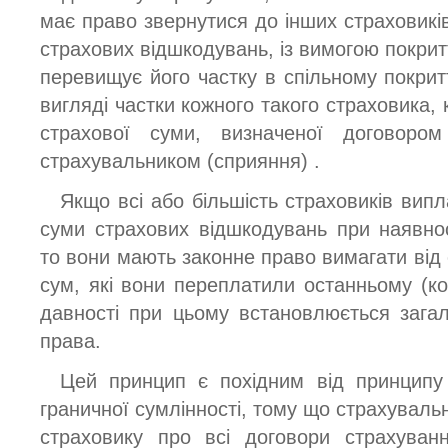
має право звернутися до інших страховикі
страхових відшкодувань, із вимогою покритт
перевищує його частку в спільному покритт
вигляді частки кожного такого страховика,
страхової суми, визначеної договоро
страхувальником (сприяння) .
Якщо всі або більшість страховиків вип
суми страхових відшкодувань при наявнос
то вони мають законне право вимагати від
сум, які вони переплатили останньому (ко
давності при цьому встановлюється зага
права.
Цей принцип є похідним від принципу
граничної сумлінності, тому що страхуваль
страховику про всі договори страхуван