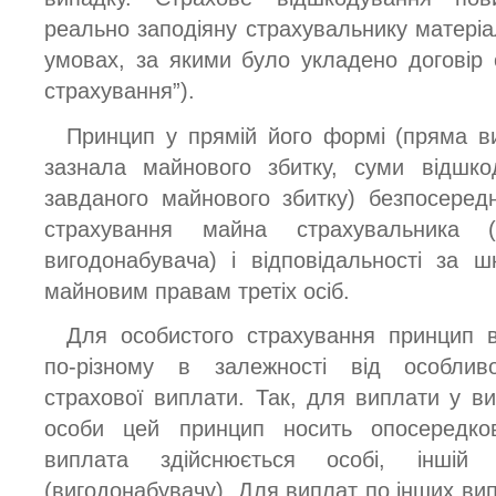
реально заподіяну страхувальнику матеріа
умовах, за якими було укладено договір 
страхування”).
Принцип у прямій його формі (пряма ви
зазнала майнового збитку, суми відшко
завданого майнового збитку) безпосеред
страхування майна страхувальника (
вигодонабувача) і відповідальності за 
майновим правам третіх осіб.
Для особистого страхування принцип в
по-різному в залежності від особлив
страхової виплати. Так, для виплати у ви
особи цей принцип носить опосередко
виплата здійснюється особі, іншій 
(вигодонабувачу). Для виплат по інших ви