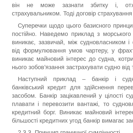
він не може зазнати збитку і, от
страхувальником. Тоді договір страхування
Суперечки щодо цього базисного принци
постійно. Наведемо приклад з морського
виникає, зазвичай, між судновласником 
від формулювання умов чартеру, у фрах
виникає майновий інтерес до судна, котри
нього зобов’язання застрахувати судно від 
Наступний приклад – банкір і суд
банківський кредит для здійснення пере
засобом. Банкір зацікавлений у цілості с
плавати і перевозити вантажі, то судно
кредитний борг. Виникає майновий інтере
більшості кредитних угод банкір вимагає за
2.3.3. Принцип граничної сумлінності