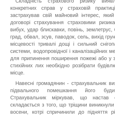
Складність страхового ризику вияв
конкретних справ у страховій практиц
застрахував свій майновий інтерес, який
договорі страхування страховими ризик
вибух, удар блискавки, повінь, землетрус, 
град, обвал, зсув, паводок, сель, вихід гру
місцевості тривалі дощі і сильний сніг
системи, водопровідної і каналізаційних м
для припинення поширення пожежі або у зв
стихійних лих необхідно розібрати будівл
місце.
Навесні громадянин - страхувальник ви
підвального помешкання його буди
Страхувальник міркував, що настав 
складається з того, що тріщини виникнули
восени, котрі спричинили до підняття р