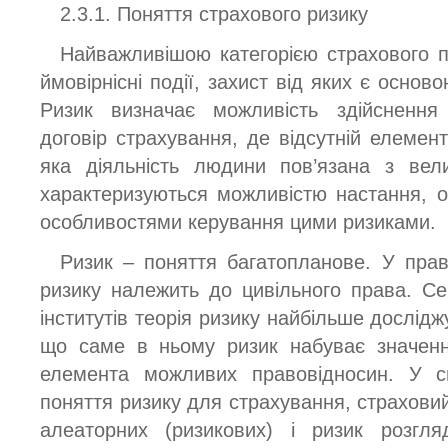
2.3.1. Поняття страхового ризику
Найважливішою категорією страхового п
ймовірнісні події, захист від яких є основ
Ризик визначає можливість здійснення 
договір страхування, де відсутній елемент
яка діяльність людини пов’язана з вели
характеризуються можливістю настання, 
особливостями керування цими ризиками.
Ризик – поняття багатопланове. У прав
ризику належить до цивільного права. Се
інститутів теорія ризику найбільше дослідж
що саме в ньому ризик набуває значення
елемента можливих правовідносин. У си
поняття ризику для страхування, страхови
алеаторних (ризикових) і ризик розгля