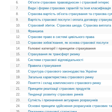
6.
Об’єкти страхових правовідносин і страховий інтерес
7.
Види і форми страхових гарантій та їхня класифікація
8.
Страхова вартість об’єкта страхування та страхова су
9.
Вартість страхової послуги і оплата договору страхув
10.
Страховий збиток. Страхова шкода. Страхова виплата
11.
Франшиза
12.
Страхове право в системі цивільного права
13.
Страхове зобов’язання, як основа страхової послуги
14.
Головні категорії і принципи страхування
15.
Страхування як трансферт ризику
16.
Системи страхової відповідальності
17.
Правила страхування
18.
Структура страхового законодавства України
19.
Загальна характеристика страхового ринку
20.
Поняття і склад комплексного страхового ринку
21.
Принципи реалізації страхових продуктів
22.
Тенденції розвитку страхових ринків
23.
Сутність і призначення актуарних розрахунків
24.
Основні принципи здійснення розрахунків страхових т
25.
Показники страхової статистики