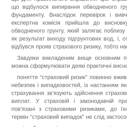
що відбулося випирання обводненого гру
фундаменту. Внаслідок перевірок і вив
експертна комісія прийшла до виснов
обводненого грунту, який залягає поблизу
як результат виходу підгрунтових вод, і, о
відбувся прояв страхового ризику, тобто н
Завдяки викладеним вище основним по
можна сформулювати деякі практичні висн
поняття “страховий ризик” повинно вжи
небезпек і випадковостей, із настанням я
страхування зв’язують здійснення страхов
виплат. У страховій і законодавчій пр
пов’язані з страховими ризиками, до їх
термін “страховий випадок” не слід застосо