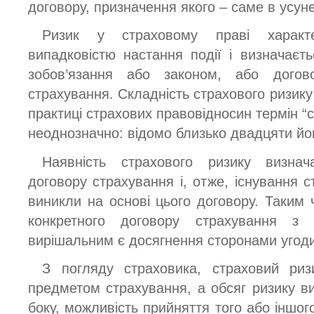
договору, призначення якого – саме в усуне
Ризик у страховому праві характе
випадковістю настання події і визначаєт
зобов’язання або законом, або догов
страхування. Складність страхового ризику
практиці страхових правовідносин термін “
неоднозначно: відомо близько двадцяти йог
Наявність страхового ризику визнач
договору страхування і, отже, існування с
виникли на основі цього договору. Таким 
конкретного договору страхування з 
вирішальним є досягнення сторонами угоди
З погляду страховика, страховий риз
предметом страхування, а обсяг ризику ви
боку, можливість прийняття того або іншого