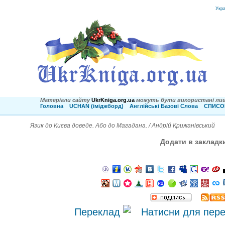
Укр
Матеріали сайту
UkrKniga.org.ua
можуть бути використані лиш
Головна
UCHAN (іміджборд)
Англійські Базові Слова
СПИСОК
Язик до Києва доведе. Або до Магадана. / Андрій Крижанівський
Додати в закладк
Переклад