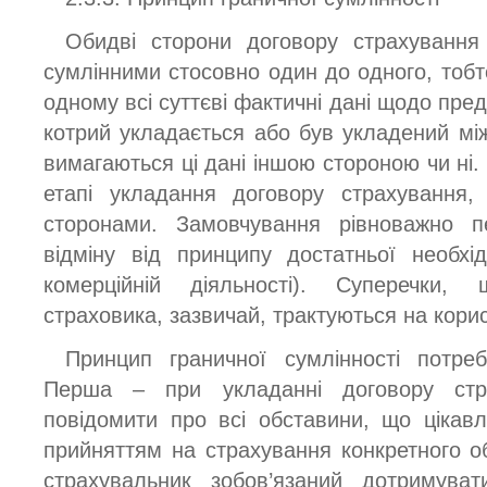
Обидві сторони договору страхування 
сумлінними стосовно один до одного, тобт
одному всі суттєві фактичні дані щодо пре
котрий укладається або був укладений між
вимагаються ці дані іншою стороною чи ні.
етапі укладання договору страхування,
сторонами. Замовчування рівноважно п
відміну від принципу достатньої необхі
комерційній діяльності). Суперечки,
страховика, зазвичай, трактуються на кори
Принцип граничної сумлінності потре
Перша – при укладанні договору стра
повідомити про всі обставини, що цікавл
прийняттям на страхування конкретного об
страхувальник зобов’язаний дотримуват