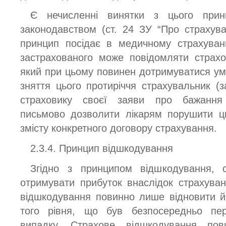
Є нечисленні винятки з цього принц
законодавством (ст. 24 ЗУ “Про страхув
принцип посідає в медичному страхуван
застрахованого може повідомляти страхо
який при цьому повинен дотримуватися умо
зняття цього протиріччя страхувальник (з
страховику своєї заяви про бажання 
письмово дозволити лікарям порушити ц
змісту конкретного договору страхування.
2.3.4. Принцип відшкодування
Згідно з принципом відшкодування, 
отримувати прибуток внаслідок страхуван
відшкодування повинно лише відновити 
того рівня, що був безпосередньо пе
випадку. Страхове відшкодування по