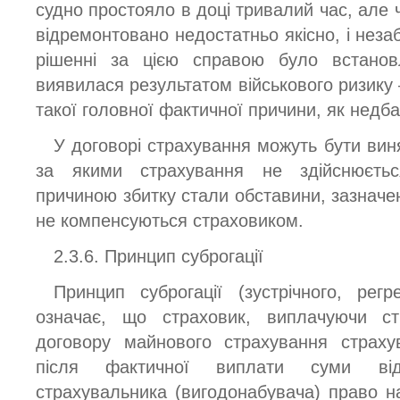
судно простояло в доці тривалий час, але ч
відремонтовано недостатньо якісно, і нез
рішенні за цією справою було встано
виявилася результатом військового ризику
такої головної фактичної причини, як недба
У договорі страхування можуть бути вин
за якими страхування не здійснюєть
причиною збитку стали обставини, зазначен
не компенсуються страховиком.
2.3.6. Принцип суброгації
Принцип суброгації (зустрічного, регр
означає, що страховик, виплачуючи с
договору майнового страхування страхув
після фактичної виплати суми ві
страхувальника (вигодонабувача) право на