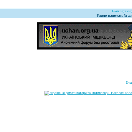
UkrKniga.or
Тексти належать їх а
Енц