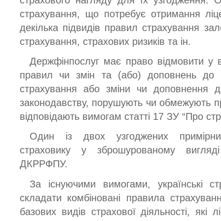
страхового нагляду для їх узгодження. 
страхування, що потребує отримання ліц
декілька підвидів правил страхування зале
страхування, страхових ризиків та ін.
Держфінпослуг має право відмовити у ви
правил чи змін та (або) доповнень до 
страхування або зміни чи доповнення д
законодавству, порушують чи обмежують п
відповідають вимогам статті 17 ЗУ “Про ст
Один із двох узгоджених примірни
страховику у зброшурованому вигляд
ДКРРФПУ.
За існуючими вимогами, українські с
складати комбіновані правила страхуван
базових видів страхової діяльності, які л