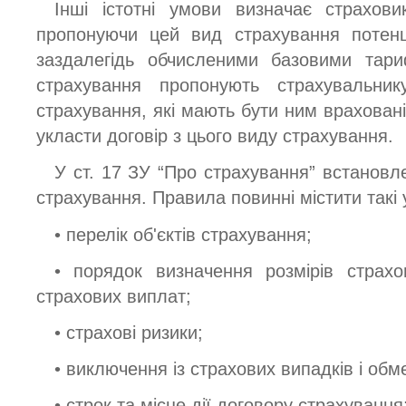
Інші істотні умови визначає страхов
пропонуючи цей вид страхування потенц
заздалегідь обчисленими базовими тар
страхування пропонують страхувальни
страхування, які мають бути ним враховані 
укласти договір з цього виду страхування.
У ст. 17 ЗУ “Про страхування” встановл
страхування. Правила повинні містити такі
• перелік об'єктів страхування;
• порядок визначення розмірів страхо
страхових виплат;
• страхові ризики;
• виключення із страхових випадків і об
• строк та місце дії договору страхування