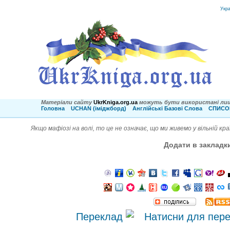
Укр
Матеріали сайту
UkrKniga.org.ua
можуть бути використані лиш
Головна
UCHAN (іміджборд)
Англійські Базові Слова
СПИСОК
Якщо мафіозі на волі, то це не означає, що ми живемо у вільній кра
Додати в закладк
Переклад