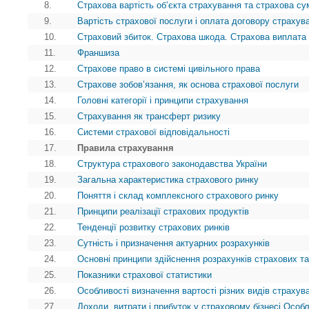
8.
Страхова вартість об’єкта страхування та страхова су
9.
Вартість страхової послуги і оплата договору страхув
10.
Страховий збиток. Страхова шкода. Страхова виплата
11.
Франшиза
12.
Страхове право в системі цивільного права
13.
Страхове зобов’язання, як основа страхової послуги
14.
Головні категорії і принципи страхування
15.
Страхування як трансферт ризику
16.
Системи страхової відповідальності
17.
Правила страхування
18.
Структура страхового законодавства України
19.
Загальна характеристика страхового ринку
20.
Поняття і склад комплексного страхового ринку
21.
Принципи реалізації страхових продуктів
22.
Тенденції розвитку страхових ринків
23.
Сутність і призначення актуарних розрахунків
24.
Основні принципи здійснення розрахунків страхових т
25.
Показники страхової статистики
26.
Особливості визначення вартості різних видів страхув
27.
Доходи, витрати і прибуток у страховому бізнесі.Особ