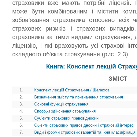
страховики вже мають потрібні ліцензії. 
може бути комбінованим і містити комп
зобов’язання страховика стосовно всіх ч
страхових ризиків і страхових випадкі
страховика за тими видами страхування, д
ліцензію, і які враховують усі страхові і
складного об’єкта страхування (рис. 2.3).
Книга: Конспект лекцій Стра
ЗМІСТ
1.
Конспект лекцій Страхування / Шелехов
2.
Визначення змісту та призначення страхування
3.
Основні функції страхування
4.
Способи здійснення страхування
5.
Суб’єкти страхових правовідносин
6.
Об’єкти страхових правовідносин і страховий інтерес
7.
Види і форми страхових гарантій та їхня класифікація