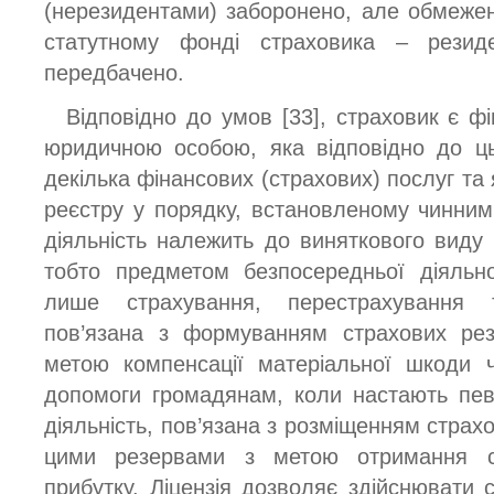
(нерезидентами) заборонено, але обмежен
статутному фонді страховика – резид
передбачено.
Відповідно до умов [33], страховик є ф
юридичною особою, яка відповідно до ц
декілька фінансових (страхових) послуг та 
реєстру у порядку, встановленому чинни
діяльність належить до виняткового виду 
тобто предметом безпосередньої діяльн
лише страхування, перестрахування т
пов’язана з формуванням страхових рез
метою компенсації матеріальної шкоди ч
допомоги громадянам, коли настають певні
діяльність, пов’язана з розміщенням страх
цими резервами з метою отримання ст
прибутку. Ліцензія дозволяє здійснювати с