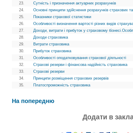
23.
Сутність і призначення актуарних розрахунків
24.
Основні принципи здійснення розрахунків страхових т
25.
Показники страхової статистики
26.
Особливості визначення вартості різних видів страхув
27.
Доходи, витрати і прибуток у страховому бізнесі.Особ
28.
Доходи страховика
29.
Витрати страховика
30.
Прибуток страховика
31.
Особливості оподатковування страхової діяльності
32.
Страхові резерви і фінансова надійність страховика
33.
Страхові резерви
34.
Принципи розміщення страхових резервів
35.
Платоспроможність страховика
На попередню
Додати в закл