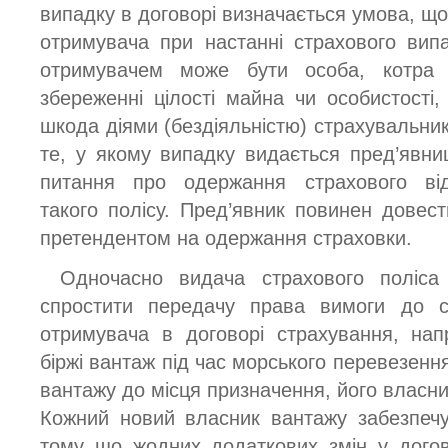
випадку в договорі визначається умова, що
отримувача при настанні страхового вип
отримувачем може бути особа, котра 
збереженні цілості майна чи особистості
шкода діями (бездіяльністю) страхувальник
те, у якому випадку видається пред’явни
питання про одержання страхового ві
такого полісу. Пред’явник повинен довес
претендентом на одержання страховки.
Одночасно видача страхового поліса
спростити передачу права вимоги до ст
отримувача в договорі страхування, на
біржі вантаж під час морського перевезення
вантажу до місця призначення, його власн
Кожний новий власник вантажу забезпечу
тому що жодних додаткових змін у догов