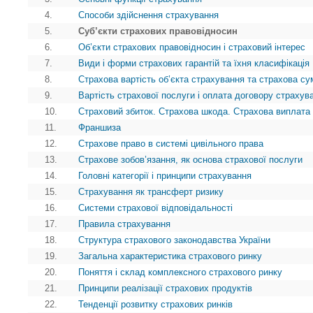
4.
Способи здійснення страхування
5.
Суб’єкти страхових правовідносин
6.
Об’єкти страхових правовідносин і страховий інтерес
7.
Види і форми страхових гарантій та їхня класифікація
8.
Страхова вартість об’єкта страхування та страхова су
9.
Вартість страхової послуги і оплата договору страхув
10.
Страховий збиток. Страхова шкода. Страхова виплата
11.
Франшиза
12.
Страхове право в системі цивільного права
13.
Страхове зобов’язання, як основа страхової послуги
14.
Головні категорії і принципи страхування
15.
Страхування як трансферт ризику
16.
Системи страхової відповідальності
17.
Правила страхування
18.
Структура страхового законодавства України
19.
Загальна характеристика страхового ринку
20.
Поняття і склад комплексного страхового ринку
21.
Принципи реалізації страхових продуктів
22.
Тенденції розвитку страхових ринків