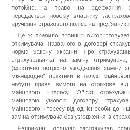
потрібно, а право на одержання ст
передається новому власнику застрахов
вручення страхового поліса на пред’явника
Це ж правило повинно використовувати
отримувача, названого в договорі страх
норма Закону України “Про страхуван
страхувальника на заміну отримувача
(фактично потрібно узгодження заміни з
міжнародної практики в галузі майново
набути права вимоги на страхове від
майнового інтересу. Об’єкт страхува
майновою умовою договору страхува
майнового інтересу від однієї особи до ін
заміна отримувача без узгодження із страх
Наприклад, орендар застрахував оре