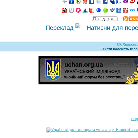
Переклад
UkrKniga.or
Тексти належать їх а
Енц