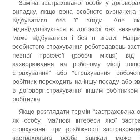
Заміна застрахованої особи у договора
випадку, якщо вона особисто визначена 
відбуватися без її згоди. Але як
індивідуалізується в договорі без визнач
може відбуватися і без її згоди. Напр
особистого страхування роботодавець заст
певної професії (робочі місця) від
захворювання на робочому місці тощо
страхування” або “страхування робочог
робітник переходить на іншу посаду або зв
в договорі страхування іншим робітником
робітника.
Якщо розглядати термін “застрахована о
як особу, майнові інтереси якої заст
страхуванні при розбіжності застрахова
застрахована особа завжди може 