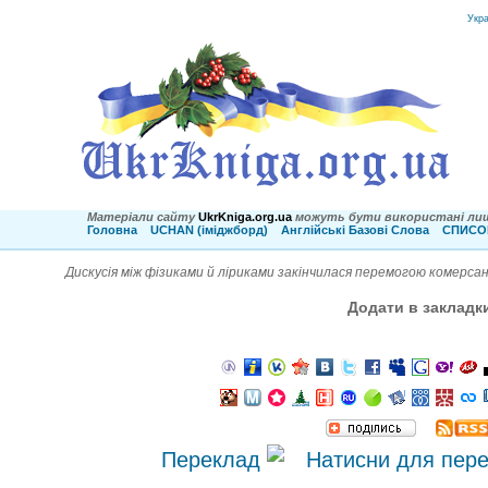
Укр
Матеріали сайту
UkrKniga.org.ua
можуть бути використані лиш
Головна
UCHAN (іміджборд)
Англійські Базові Слова
СПИСОК
Дискусія між фізиками й ліриками закінчилася перемогою комерса
Додати в закладк
Переклад