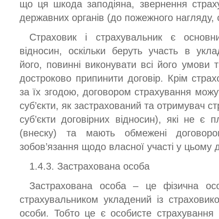
що ця шкода заподіяна, звернення страх
державних органів (до пожежного нагляду, сл
Страховик і страхувальник є основни
відносин, оскільки беруть участь в укла
його, повинні виконувати всі його умови 
достроково припинити договір. Крім страх
за їх згодою, договором страхування можу
суб’єкти, як застрахований та отримувач ст
суб’єкти договірних відносин), які не є 
(внеску) та мають обмежені договор
зобов’язання щодо власної участі у цьому д
1.4.3. Застрахована особа
Застрахована особа – це фізична осо
страхувальником укладений із страховико
особи. Тобто це є особисте страхування