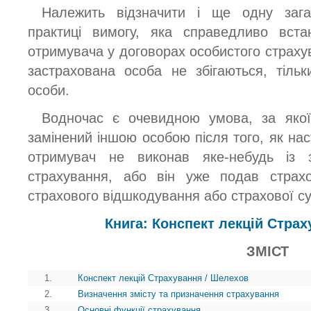
Належить відзначити і ще одну зага
практиці вимогу, яка справедливо вста
отримувача у договорах особистого страху
застрахована особа не збігаються, тіль
особи.
Водночас є очевидною умова, за яко
замінений іншою особою після того, як на
отримувач не виконав яке-небудь із 
страхування, або він уже подав страх
страхового відшкодування або страхової с
Книга: Конспект лекцій Стра
ЗМІСТ
1.
Конспект лекцій Страхування / Шелехов
2.
Визначення змісту та призначення страхування
3.
Основні функції страхування