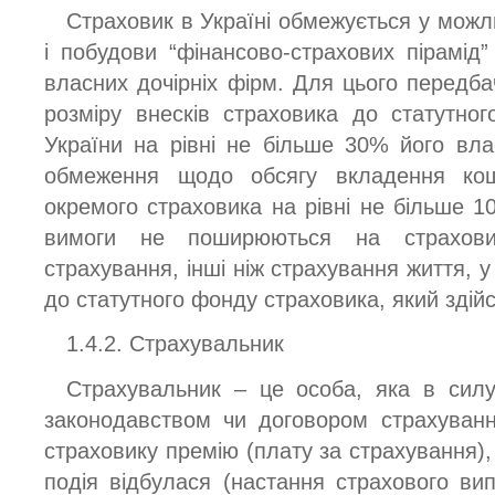
Страховик в Україні обмежується у можл
і побудови “фінансово-страхових пірамі
власних дочірніх фірм. Для цього передб
розміру внесків страховика до статутно
України на рівні не більше 30% його вла
обмеження щодо обсягу вкладення кош
окремого страховика на рівні не більше 1
вимоги не поширюються на страхови
страхування, інші ніж страхування життя, у
до статутного фонду страховика, який здій
1.4.2. Страхувальник
Страхувальник – це особа, яка в сил
законодавством чи договором страхуванн
страховику премію (плату за страхування),
подія відбулася (настання страхового ви