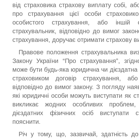
від страховика страхову виплату собі, аб
про страхування цієї особи страховик
особистого страхування, або іншій о
страхувальник, відповідно до вимог зако
страхування, доручає отримати страхову в
Правове положення страхувальника виз
Закону України “Про страхування”, згід
може бути будь-яка юридична чи дієздатна 
страховиком договір страхування, аб
відповідно до вимог закону. З погляду наяв
які юридичні особи можуть виступати як с
викликає жодних особливих проблем,
дієздатних фізичних осіб виступати с
пояснити.
Річ у тому, що, зазвичай, здатність д