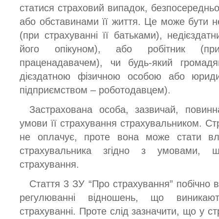
статися страховий випадок, безпосередньо 
або обставинами її життя. Це може бути н
(при страхуванні її батьками), недієздатн
його опікуном), або робітник (при
праценадавачем), чи будь-який громадя
дієздатною фізичною особою або юрид
підприємством – роботодавцем).
Застрахована особа, зазвичай, повинн
умови її страхування страхувальником. Ст
не оплачує, проте вона може стати вла
страхувальника згідно з умовами, щ
страхування.
Стаття 3 ЗУ “Про страхування” побічно 
регулюванні відношень, що виникаю
страхуванні. Проте слід зазначити, що у ст