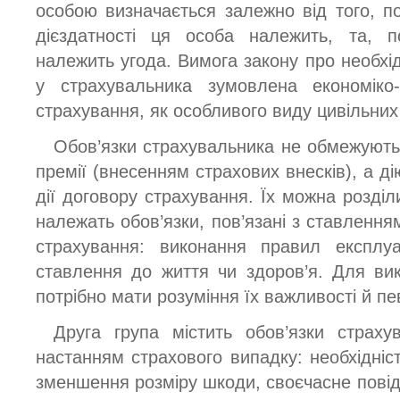
особою визначається залежно від того, по
дієздатності ця особа належить, та, по
належить угода. Вимога закону про необхідн
у страхувальника зумовлена економіко
страхування, як особливого виду цивільних
Обов’язки страхувальника не обмежують
премії (внесенням страхових внесків), а ді
дії договору страхування. Їх можна розділ
належать обов’язки, пов’язані з ставлення
страхування: виконання правил експлу
ставлення до життя чи здоров’я. Для вик
потрібно мати розуміння їх важливості й пе
Друга група містить обов’язки страх
настанням страхового випадку: необхідніс
зменшення розміру шкоди, своєчасне повід