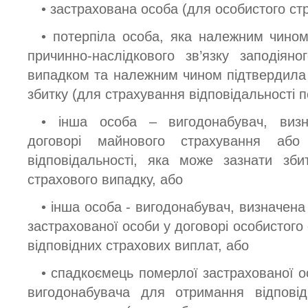
• застрахована особа (для особистого ст
• потерпіла особа, яка належним чином
причинно-наслідкового зв’язку заподіян
випадком та належним чином підтвердила
збитку (для страхування відповідальності 
• інша особа – вигодонабувач, визн
договорі майнового страхування або
відповідальності, яка може зазнати зби
страхового випадку, або
• інша особа - вигодонабувач, визначен
застрахованої особи у договорі особистог
відповідних страхових виплат, або
• спадкоємець померлої застрахованої о
вигодонабувача для отримання відповід