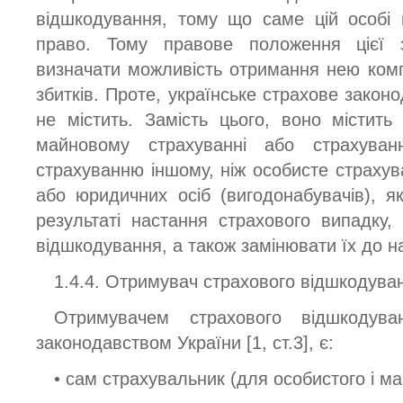
відшкодування, тому що саме цій особі
право. Тому правове положення цієї 
визначати можливість отримання нею ком
збитків. Проте, українське страхове закон
не містить. Замість цього, воно містит
майновому страхуванні або страхуванні
страхуванню іншому, ніж особисте страхув
або юридичних осіб (вигодонабувачів), як
результаті настання страхового випадку
відшкодування, а також замінювати їх до н
1.4.4. Отримувач страхового відшкодуван
Отримувачем страхового відшкодува
законодавством України [1, ст.3], є:
• сам страхувальник (для особистого і м