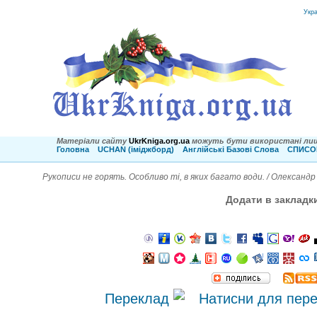
Укр
Матеріали сайту
UkrKniga.org.ua
можуть бути використані лиш
Головна
UCHAN (іміджборд)
Англійські Базові Слова
СПИСОК
Рукописи не горять. Особливо ті, в яких багато води. / Олександ
Додати в закладк
Переклад