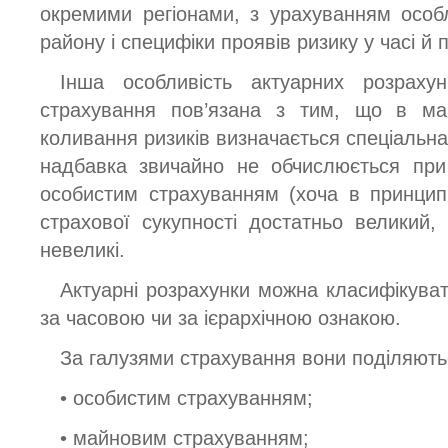
окремими регіонами, з урахуванням особ
району і специфіки проявів ризику у часі й п
Інша особливість актуарних розраху
страхування пов’язана з тим, що в май
коливання ризиків визначається спеціальна
надбавка звичайно не обчислюється при
особистим страхуванням (хоча в принцип
страхової сукупності достатньо великий,
невеликі.
Актуарні розрахунки можна класифікуват
за часовою чи за ієрархічною ознакою.
За галузями страхування вони поділяють
• особистим страхуванням;
• майновим страхуванням;