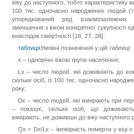
віку до наступного, тобто характеристику в
100 тис. одночасно народжених людей (т
упорядкований ряд взаємозалежних
зменшення з віком конкретної сукупності 
внаслідок смертності [18, 27, 28].
таблиця
Умовні позначення у цій таблиці:
x – однорічні вікові групи населення;
Lx – число людей, які доживають до кож
скільки осіб, із 100 тис. одночасно народж
року;
Dx – число людей, які вмирають при перех
– показує, скільки осіб, що доживают
вмирають, не доживши до віку наступного р
Qx = Dx/Lx – імовірність померти у віці х