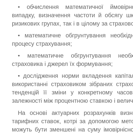
• обчислення математичної ймовірно
випадку, визначення частоти й обсягу ш
ризикових групах, так і в цілому за страхов
• математичне обгрунтування необхід
процесу страхування;
• математичне обгрунтування необ
страховика і джерел їх формування;
• дослідження норми вкладення капітал
використанні страховиком зібраних страхо
тенденцій її зміни у конкретному часов
залежності між процентною ставкою і вели
На основі актуарних розрахунків виз
тарифних ставок, котрі за допомогою мет
можуть бути зменшені на суму імовірнісно