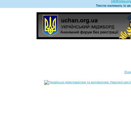
UkrKniga.or
Тексти належать їх а
Енц