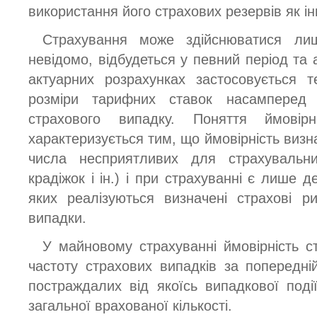
використання його страхових резервів як ін
Страхування може здійснюватися лиш
невідомо, відбудеться у певний період та а
актуарних розрахунках застосовується те
розміри тарифних ставок насамперед 
страхового випадку. Поняття ймовірн
характеризується тим, що ймовірність виз
числа несприятливих для страхувальни
крадіжок і ін.) і при страхуванні є лише де
яких реалізуються визначені страхові р
випадки.
У майновому страхуванні ймовірність с
частоту страхових випадків за попередні
постраждалих від якоїсь випадкової події
загальної врахованої кількості.