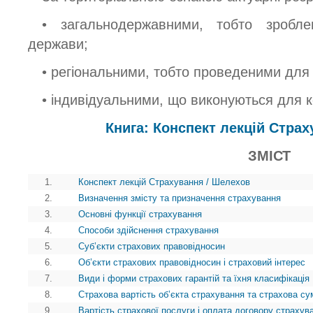
• загальнодержавними, тобто зробле
держави;
• регіональними, тобто проведеними для 
• індивідуальними, що виконуються для к
Книга: Конспект лекцій Стра
ЗМІСТ
1.
Конспект лекцій Страхування / Шелехов
2.
Визначення змісту та призначення страхування
3.
Основні функції страхування
4.
Способи здійснення страхування
5.
Суб’єкти страхових правовідносин
6.
Об’єкти страхових правовідносин і страховий інтерес
7.
Види і форми страхових гарантій та їхня класифікація
8.
Страхова вартість об’єкта страхування та страхова су
9.
Вартість страхової послуги і оплата договору страхув