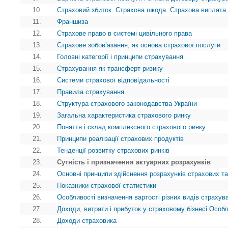
10.
Страховий збиток. Страхова шкода. Страхова виплата
11.
Франшиза
12.
Страхове право в системі цивільного права
13.
Страхове зобов’язання, як основа страхової послуги
14.
Головні категорії і принципи страхування
15.
Страхування як трансферт ризику
16.
Системи страхової відповідальності
17.
Правила страхування
18.
Структура страхового законодавства України
19.
Загальна характеристика страхового ринку
20.
Поняття і склад комплексного страхового ринку
21.
Принципи реалізації страхових продуктів
22.
Тенденції розвитку страхових ринків
23.
Сутність і призначення актуарних розрахунків
24.
Основні принципи здійснення розрахунків страхових т
25.
Показники страхової статистики
26.
Особливості визначення вартості різних видів страхув
27.
Доходи, витрати і прибуток у страховому бізнесі.Особ
28.
Доходи страховика