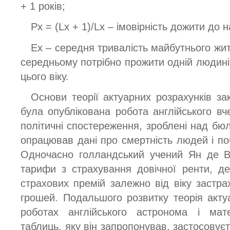
+ 1 років;
Px = (Lx + 1)/Lx – імовірність дожити до н
Ex – середня тривалість майбутнього житт
середньому потрібно прожити одній людині
цього віку.
Основи теорії актуарних розрахунків за
була опублікована робота англійського вч
політичні спостереження, зроблені над бю
опрацював дані про смертність людей і по
Одночасно голландський учений Ян де Ві
тарифи з страхування довічної ренти, д
страхових премій залежно від віку застра
грошей. Подальшого розвитку теорія акту
роботах англійського астронома і ма
таблиць, яку він запропонував, застосовуєт