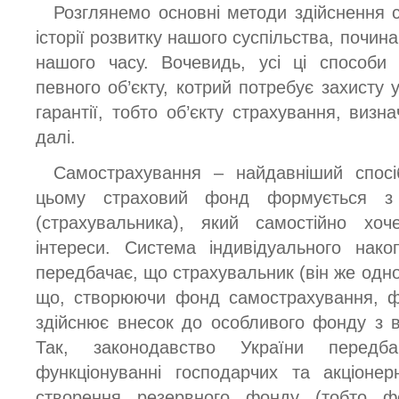
Розглянемо основні методи здійснення 
історії розвитку нашого суспільства, почи
нашого часу. Вочевидь, усі ці способи
певного об’єкту, котрий потребує захисту 
гарантії, тобто об’єкту страхування, виз
далі.
Самострахування – найдавніший спосі
цьому страховий фонд формується з 
(страхувальника), який самостійно хоч
інтереси. Система індивідуального нак
передбачає, що страхувальник (він же одно
що, створюючи фонд самострахування, ф
здійснює внесок до особливого фонду з в
Так, законодавство України передба
функціонуванні господарчих та акціонер
створення резервного фонду (тобто ф