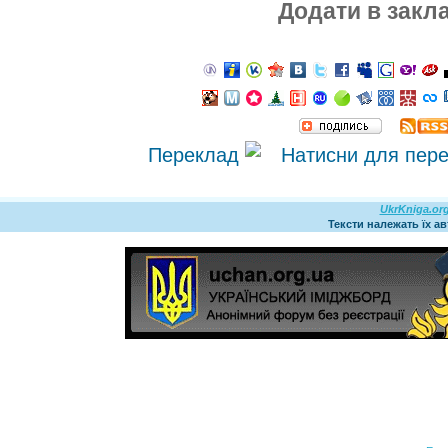
Додати в закл
Переклад
UkrKniga.or
Тексти належать їх а