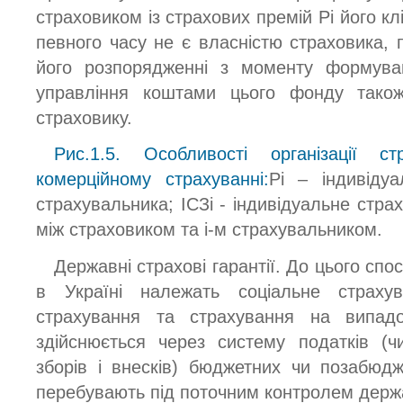
страховиком із страхових премій Pі його клі
певного часу не є власністю страховика, 
його розпорядженні з моменту формуван
управління коштами цього фонду тако
страховику.
Рис.1.5. Особливості організації с
комерційному страхуванні:
Pі – індивідуа
страхувальника; ІСЗі - індивідуальне стра
між страховиком та і-м страхувальником.
Державні страхові гарантії. До цього сп
в Україні належать соціальне страху
страхування та страхування на випадо
здійснюється через систему податків (ч
зборів і внесків) бюджетних чи позабюдж
перебувають під поточним контролем держа