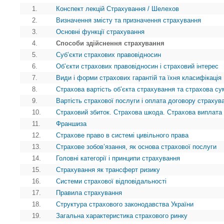
1.
Конспект лекцій Страхування / Шелехов
2.
Визначення змісту та призначення страхування
3.
Основні функції страхування
4.
Способи здійснення страхування
5.
Суб’єкти страхових правовідносин
6.
Об’єкти страхових правовідносин і страховий інтерес
7.
Види і форми страхових гарантій та їхня класифікація
8.
Страхова вартість об’єкта страхування та страхова су
9.
Вартість страхової послуги і оплата договору страхув
10.
Страховий збиток. Страхова шкода. Страхова виплата
11.
Франшиза
12.
Страхове право в системі цивільного права
13.
Страхове зобов’язання, як основа страхової послуги
14.
Головні категорії і принципи страхування
15.
Страхування як трансферт ризику
16.
Системи страхової відповідальності
17.
Правила страхування
18.
Структура страхового законодавства України
19.
Загальна характеристика страхового ринку