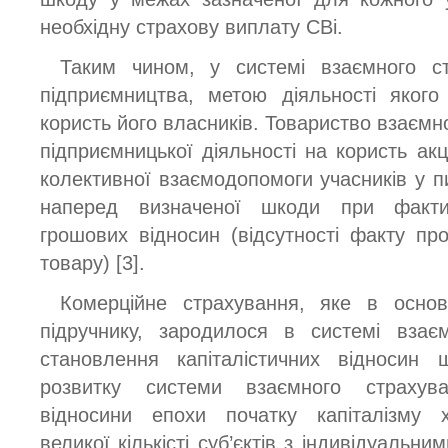
необхідну страхову виплату СВі.
Таким чином, у системі взаємного ст
підприємництва, метою діяльності яког
користь його власників. Товариство взаємн
підприємницької діяльності на користь акц
колективної взаємодопомоги учасників у п
наперед визначеної шкоди при фактич
грошових відносин (відсутності факту пр
товару) [3].
Комерційне страхування, яке в осно
підручнику, зародилося в системі взає
становлення капіталістичних відносин
розвитку системи взаємного страхуван
відносини епохи початку капіталізму 
великої кількісті суб’єктів з індивідуальн