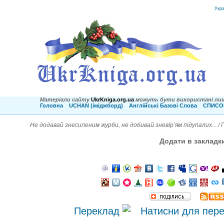
Укр
Матеріали сайту
UkrKniga.org.ua
можуть бути використані лиш
Головна
UCHAN (іміджборд)
Англійські Базові Слова
СПИСОК
Не додавай знесиленим журби, не добивай зневір’ям підупалих... /
Додати в закладк
Переклад