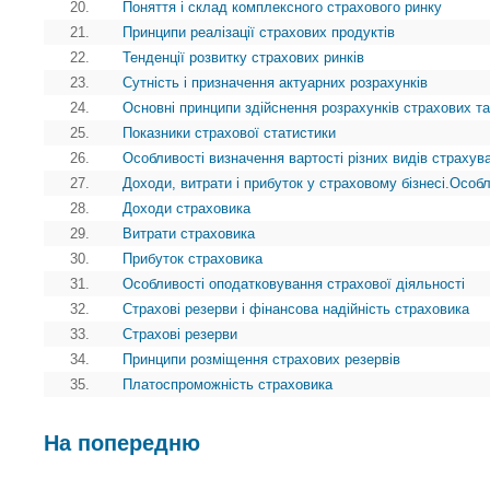
20.
Поняття і склад комплексного страхового ринку
21.
Принципи реалізації страхових продуктів
22.
Тенденції розвитку страхових ринків
23.
Сутність і призначення актуарних розрахунків
24.
Основні принципи здійснення розрахунків страхових т
25.
Показники страхової статистики
26.
Особливості визначення вартості різних видів страхув
27.
Доходи, витрати і прибуток у страховому бізнесі.Особ
28.
Доходи страховика
29.
Витрати страховика
30.
Прибуток страховика
31.
Особливості оподатковування страхової діяльності
32.
Страхові резерви і фінансова надійність страховика
33.
Страхові резерви
34.
Принципи розміщення страхових резервів
35.
Платоспроможність страховика
На попередню