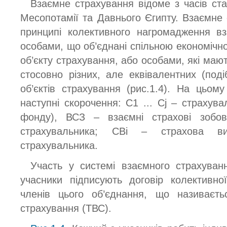
Взаємне страхування відоме з часів стар
Месопотамії та Давнього Єгипту. Взаємне 
принципі колективного нагромадження в
особами, що об’єднані спільною економічн
об’єкту страхування, або особами, які мают
стосовно різних, але еквівалентних (поді
об’єктів страхування (рис.1.4). На цьом
наступні скорочення: С1 ... Сj – страхув
фонду), ВСЗ – взаємні страхові зобов’
страхувальника; СВі – страхова в
страхувальника.
Участь у системі взаємного страхуванн
учасники підписують договір колективної
членів цього об’єднання, що називаєть
страхування (ТВС).