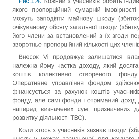
Рис.1.4.
Кожний з учасників робить індив
якого пропорційний сумарній імовірності 
можуть заподіяти майнову шкоду (збиток
очікуваному обсягу загальної шкоди (збитку
його члени за встановлений з їх згоди пері
зворотньо пропорційний кількості цих члені
Внесок Vi продовжує залишатися влас
належна йому частка доходу, який досяг
коштів колективно створеного фонду
Оперативне управління фондом здійснює
фінансується за рахунок коштів учасникі
фонду, але самі фонди і отриманий дохід 
наперед визначених сум, призначених дл
розвитку діяльності ТВС).
Коли хтось з учасників зазнав шкоди (зб
шкоду у межах зазначеної для кожного 