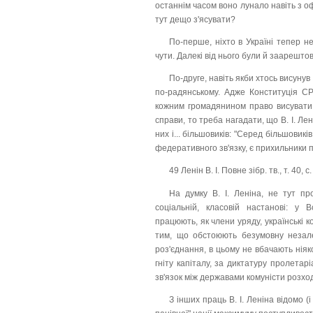
останнім часом воно лунало навіть з оф
тут дещо з'ясувати?
По-перше, ніхто в Україні тепер н
чути. Далекі від нього були й заарештов
По-друге, навіть якби хтось висунув
по-радянському. Адже Конституція СР
кожним громадянином право висувати 
справи, то треба нагадати, що В. І. Лен
них і... більшовиків: "Серед більшовик
федеративного зв'язку, є прихильники п
49 Ленін В. І. Повне зібр. тв., т. 40, с.
На думку В. І. Леніна, не тут пр
соціальній, класовій настанові: у 
працюють, як члени уряду, українські к
тим, що обстоюють безумовну незале
роз'єднання, в цьому не вбачають ніяк
гніту капіталу, за диктатуру пролета
зв'язок між державами комуністи розхо
З інших праць В. І. Леніна відомо (