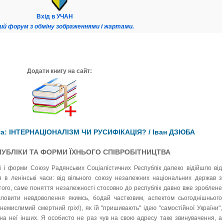
Вхід в УЧАН
ий форум з обміну зображеннями і жартами.
Додати книгу на сайт:
га: ІНТЕРНАЦІОНАЛІЗМ ЧИ РУСИФІКАЦІЯ? / Іван ДЗЮБА
СПУБЛІКИ ТА ФОРМИ ЇХНЬОГО СПІВРОБІТНИЦТВА
і і форми Союзу Радянських Соціалістичних Республік далеко відійшло від
я в ленінські часи: від вільного союзу незалежних національних держав з
ого, саме поняття незалежності стосовно до республік давно вже зроблене
словити невдоволення якимсь, бодай частковим, аспектом сьогоднішнього
емислимий смертний гріх!), як їй "пришивають" ідею "самостійної України",
 на неї інших. Я особисто не раз чув на свою адресу таке звинувачення, а