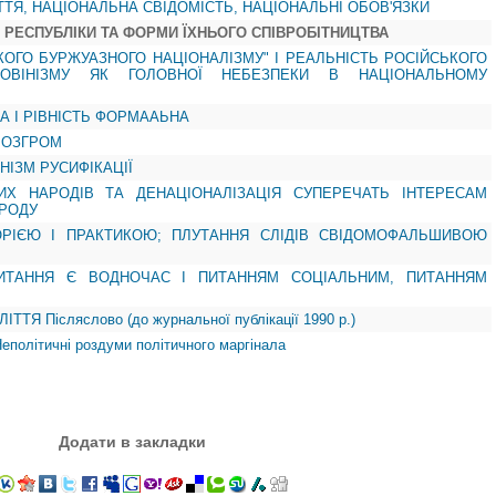
ТТЯ, НАЦІОНАЛЬНА СВІДОМІСТЬ, НАЦІОНАЛЬНІ ОБОВ'ЯЗКИ
І РЕСПУБЛІКИ ТА ФОРМИ ЇХНЬОГО СПІВРОБІТНИЦТВА
СЬКОГО БУРЖУАЗНОГО НАЦІОНАЛІЗМУ" І РЕАЛЬНІСТЬ РОСІЙСЬКОГО
ОВІНІЗМУ ЯК ГОЛОВНОЇ НЕБЕЗПЕКИ В НАЦІОНАЛЬНОМУ
ЧНА І РІВНІСТЬ ФОРМААЬНА
 РОЗГРОМ
АНІЗМ РУСИФІКАЦІЇ
ШИХ НАРОДІВ ТА ДЕНАЦІОНАЛІЗАЦІЯ СУПЕРЕЧАТЬ ІНТЕРЕСАМ
АРОДУ
ОРІЄЮ І ПРАКТИКОЮ; ПЛУТАННЯ СЛІДІВ СВІДОМОФАЛЬШИВОЮ
 ПИТАННЯ Є ВОДНОЧАС І ПИТАННЯМ СОЦІАЛЬНИМ, ПИТАННЯМ
ТЯ Післяслово (до журнальної публікації 1990 р.)
літичні роздуми політичного маргінала
Додати в закладки