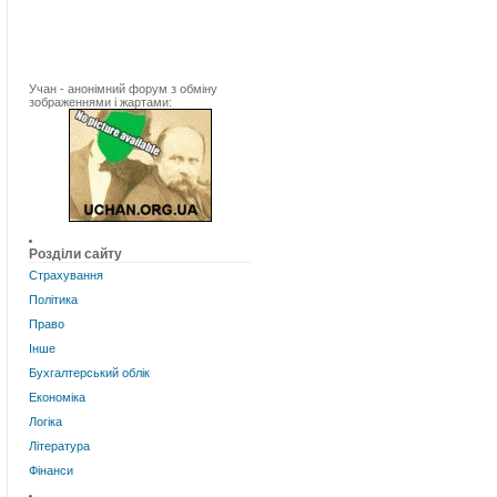
Учан - анонімний форум з обміну
зображеннями і жартами:
Розділи сайту
Страхування
Політика
Право
Інше
Бухгалтерський облік
Економіка
Логіка
Література
Фінанси