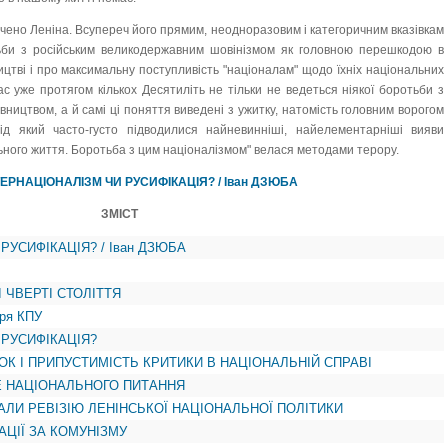
учено Леніна. Всупереч його прямим, неодноразовим і категоричним вказівкам
тьби з російським великодержавним шовінізмом як головною перешкодою в
цтві і про максимальну поступливість "націоналам" щодо їхніх національних
ас уже протягом кількох Десятиліть не тільки не ведеться ніякої боротьби з
ництвом, а й самі ці поняття виведені з ужитку, натомість головним ворогом
під який часто-густо підводилися найневинніші, найелементарніші вияви
ального життя. Боротьба з цим націоналізмом" велася методами терору.
НТЕРНАЦІОНАЛІЗМ ЧИ РУСИФІКАЦІЯ? / Іван ДЗЮБА
ЗМІСТ
РУСИФІКАЦІЯ? / Іван ДЗЮБА
І ЧВЕРТІ СТОЛІТТЯ
аря КПУ
 РУСИФІКАЦІЯ?
ОК І ПРИПУСТИМІСТЬ КРИТИКИ В НАЦІОНАЛЬНІЙ СПРАВІ
ЦE НАЦІОНАЛЬНОГО ПИТАННЯ
УВАЛИ РЕВІЗІЮ ЛЕНІНСЬКОЇ НАЦІОНАЛЬНОЇ ПОЛІТИКИ
НАЦІЇ ЗА КОМУНІЗМУ