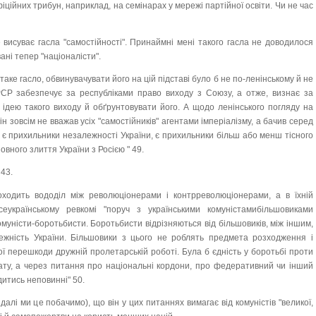
іційних трибун, наприклад, на семінарах у мережі партійної освіти. Чи не час
е висуває гасла "самостійності". Принаймні мені такого гасла не доводилося
ані тепер "націоналісти".
 таке гасло, обвинувачувати його на цій підставі було б не по-ленінському й не
СР забезпечує за республіками право виходу з Союзу, а отже, визнає за
ідею такого виходу й обґрунтовувати його. А щодо ленінського погляду на
ін зовсім не вважав усіх "самостійників" агентами імперіалізму, а бачив серед
ів є прихильники незалежності України, є прихильники більш або менш тісного
овного злиття України з Росією " 49.
 43.
оходить вододіл між революціонерами і контрреволюціонерами, а в їхній
Всеукраїнському ревкомі "поруч з українськими комуністамибільшовиками
омуністи-боротьбисти. Боротьбисти відрізняються від більшовиків, між іншим,
жність України. Більшовики з цього не роблять предмета розходження і
ої перешкоди дружній пролетарській роботі. Була б єдність у боротьбі проти
ріату, а через питання про національні кордони, про федеративний чи інший
дитись неповинні" 50.
і далі ми це побачимо), що він у цих питаннях вимагає від комуністів "великої,