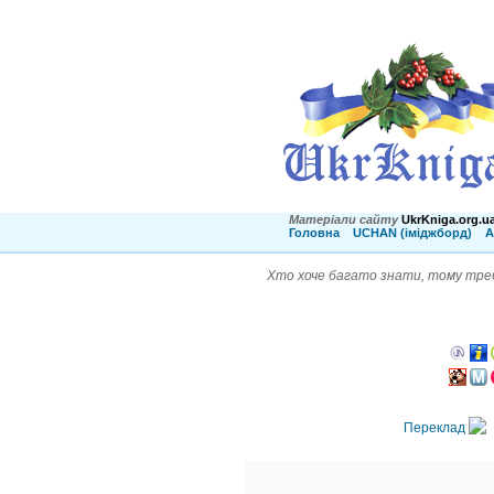
Матеріали сайту
UkrKniga.org.u
Головна
UCHAN (іміджборд)
А
Хто хоче багато знати, тому треб
Переклад