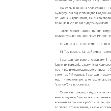
панівної" нації максимуму поступливос
На жаль, пізніше ці положення В. І
були усунені від керівництва Радянсько
на чолі зі Скрипником, які обстоювали
позицію ніхто не міг піддати сумнівам.
Таким чином Сталін нищив комуні
великоруського націоналізму, імперіаліз
50 Ленін В. І. Повне зібр. тв., т. 40, с.
51 Там само. с. 43. Цей вираз належит
І сьогодні ще ворога комунізму В. 
існуючих кордонів, а комуніста Хвильов
проти великодержавницького тиску на Ук
саме так її й назвав. І сьогодні неком
масті - неважливо), а от українсько
"ухилом") не проститься.
Останній приклад - відома історія
комісії змушені були визнати висококва
все-таки звільнили з роботи за те, що
політики. І треба знати, з якою жорст