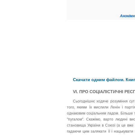
Анонімн
Скачати одним файлом. Кни
VI. ПРО СОЦІАЛІСТИЧНІ РЕ
Сьогоднішнє ходяче розуміння сут
того, якими їх мислили Ленін і парті
однаковим соціальним ладом. Більше т
"пугалом". Скажімо, варто людині ви
становища України в Союзі (а це вже н
гадаючи цим залякати її і нацькувати