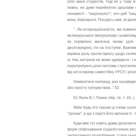
усієї маси студентів, тоді як у тому 
певно, не дуже перейнятих ідеалами к
ненависті - "націоналіст", хоч цей "нац
вони, бюрократи. Посудіть самі, як дал
"...Як інтернаціоналісти, ми повин
великоруського імперіалізму і шовінізму
як порівняно малозна чному (для 
десятирядне), іти на поступки. Важлив
керівна роль пролетаріату щодо селя
ні. Нас анітрохи не може здивувати - і 
перепробують різні системи і протягом,
від неї в окрему самостійну УРСР, і різні ф
Намагатися наперед, раз назавжди, 
або просто тупоумством..." 52.
52 Ленін В. І. Повне зібр. тв.. т. 40, с.
Якби будь-хто сказав ці слова сього
"органи", а що з партії його вигнали б -
Куди вже тут навіть думку допускат
форм співіснування соціалістичних рес
теоретичного розроблення. І сліду цьог