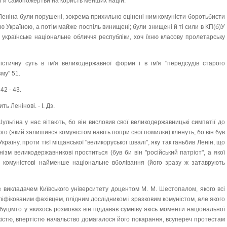
ті й самопожертви на користь менших націй.
. Леніна були порушені, зокрема прихильно оцінені ним комуністи-боротьбисти
ю Україною, а потім майже поспіль винищені; були знищені й ті сили в КП(б)У
 українське національне обличчя республіки, хоч їхню класову пролетарську
стичну суть в ім'я великодержавної форми і в ім'я "передсудів старого
му" 51.
 42 - 43.
ь Ленінові. - І. Дз.
Шульгіна у нас вітають, бо він висловив свої великодержавницькі симпатії до
ого (який залишився комуністом навіть попри свої помилки) кленуть, бо він був
раїну, проти тієї міщанської "великоруської швалі", яку так ганьбив Ленін, що
унізм великодержавникові проститься (був би він "російський патріот", а якої
му комуністові найменше національне вболівання (його зразу ж затаврують
 з викладачем Київського університету доцентом М. М. Шестопалом, якого всі
ліфікованим фахівцем, плідним дослідником і зразковим комуністом, але якого
 буцімто у якихось розмовах він піддавав сумніву якісь моменти національної
окістю, впертістю начальство домагалося його покарання, всупереч протестам