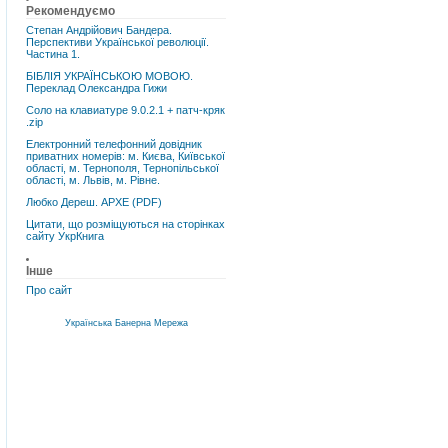
Рекомендуємо
Степан Андрійович Бандера.
Перспективи Української революції.
Частина 1.
БІБЛІЯ УКРАЇНСЬКОЮ МОВОЮ.
Переклад Олександра Гижи
Соло на клавиатуре 9.0.2.1 + патч-кряк
.zip
Електронний телефонний довідник
приватних номерів: м. Києва, Київської
області, м. Тернополя, Тернопільської
області, м. Львів, м. Рівне.
Любко Дереш. АРХЕ (PDF)
Цитати, що розміщуються на сторінках
сайту УкрКнига
Інше
Про сайт
Українська Банерна Мережа