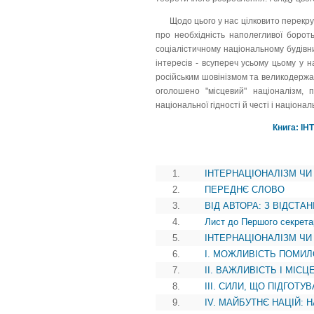
Щодо цього у нас цілковито перекр
про необхідність наполегливої боро
соціалістичному національному будівни
інтересів - всупереч усьому цьому у н
російським шовінізмом та великодержав
оголошено "місцевий" націоналізм, 
національної гідності й честі і націон
Книга: І
1.
ІНТЕРНАЦІОНАЛІЗМ ЧИ 
2.
ПЕРЕДНЄ СЛОВО
3.
ВІД АВТОРА: З ВІДСТАН
4.
Лист до Першого секрет
5.
ІНТЕРНАЦІОНАЛІЗМ ЧИ
6.
I. МОЖЛИВІСТЬ ПОМИЛ
7.
II. ВАЖЛИВІСТЬ І MIC
8.
III. СИЛИ, ЩО ПІДГОТ
9.
IV. МАЙБУТНЄ НАЦІЙ: 