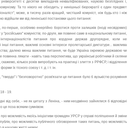
ж університеті є десятки викладачів некваліфікованих, науково безплідних і,
омунізму. Та то нікого не обходить: у нинішньої бюрократії є один предмет
іоналіст", може, в тисячу разів кращий, чистіший комуніст, ніж будь-хто і ніж
еко відійшли ми від ленінської постановки цього питання:
ні, по-перше, особливо енергійно боротися проти залишків (іноді несвідомих)
 у "російських" комуністів; по-друге, ми повинні саме в національному питанні,
інтернаціоналістів питання про кордони держав другорядне, коли не
і інші питання, важливі основні інтереси пролетарської диктатури... важлива
нства; далеко менш важливе питання, чи буде Україна окремою державою чи
не повинна лякати - навіть така перспектива, що українські робітники й селяни
 скажемо, кількох років випробують на практиці і злиття з РРФСР, і відділення
орми їх тісного союзу і т. д. і т. ін.
"твердо" і "безповоротно" розв'язати це питання було б вузькістю розуміння
 18 - 19.
дні від себе, - не як цитату з Леніна, - ним неодмінно зайнялися б відповідні
 то це поза всяким сумнівом.
и про можливість якоїсь ініціативи громадян УРСР у справі поліпшення й зміни
публік, про можливість публічного обговорення таких питань, про можливість
о в нашому житті немає.