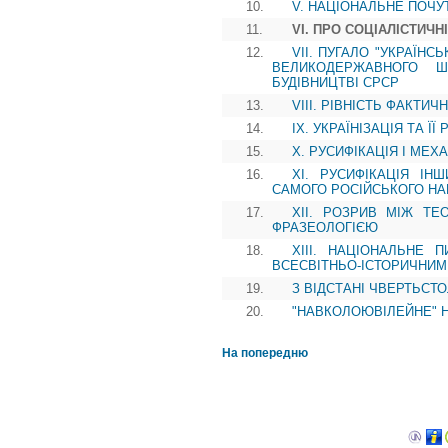
10.
V. НАЦІОНАЛЬНЕ ПОЧУ
11.
VI. ПРО СОЦІАЛІСТИЧН
12.
VII. ПУГАЛО "УКРАЇН
ВЕЛИКОДЕРЖАВНОГО Ш
БУДІВНИЦТВІ СРСР
13.
VIII. РІВНІСТЬ ФАКТИ
14.
IX. УКРАЇНІЗАЦІЯ ТА ЇЇ
15.
X. РУСИФІКАЦІЯ І МЕХ
16.
XI. РУСИФІКАЦІЯ ІН
САМОГО РОСІЙСЬКОГО Н
17.
XII. РОЗРИВ МІЖ ТЕ
ФРАЗЕОЛОГІЄЮ
18.
XIII. НАЦІОНАЛЬНЕ
ВСЕСВІТНЬО-ІСТОРИЧНИМ
19.
З ВІДСТАНІ ЧВЕРТЬСТОЛІТ
20.
"НАВКОЛОЮВІЛЕЙНЕ" Непо
На попередню