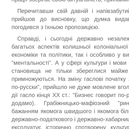
Перечитавши свій давній і напівзабути
прийшов до висновку, що думка видав
погодився з їхньою пропозицією.
Справді, і сьогодні державно незале
багатьох аспектів колишньої колоніальної
економіки та політики, так і особливо у 
"ментальності". А у сфері культури і мови 
становища не тільки збереглися майж
примножуються. На зміну гаслові початку 
по-русски", прийшло не дуже мовлене вгол
дії гасло кінця XX ст.: "Бизнес говорит по-
додамо). Грабіжницько-мафіозний "р
бажанням якомога швидшого і якомога біл
державно-податкового і державно-хабарниц
експлуатує історично спотворену культу