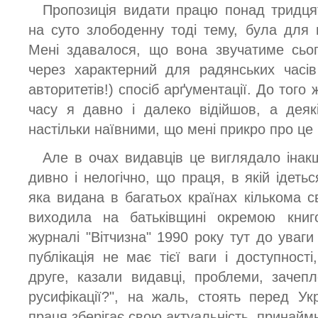
Пропозиція видати працю понад тридцят
на суто злободенну тоді тему, була для
Мені здавалося, що вона звучатиме сьог
через характерний для радянських часів
авторитетів!) спосіб арґументації. До того 
часу я давно і далеко відійшов, а деяк
настільки наївними, що мені прикро про це 
Але в очах видавців це виглядало інак
дивно і нелогічно, що праця, в якій ідетьс
яка видана в багатьох країнах кількома с
виходила на батьківщині окремою книго
журналі "Вітчизна" 1990 року тут до уваг
публікація не має тієї ваги і доступност
друге, казали видавці, проблеми, зачепле
русифікації?", на жаль, стоять перед Укр
праця зберігає свою актуальність, принаймн