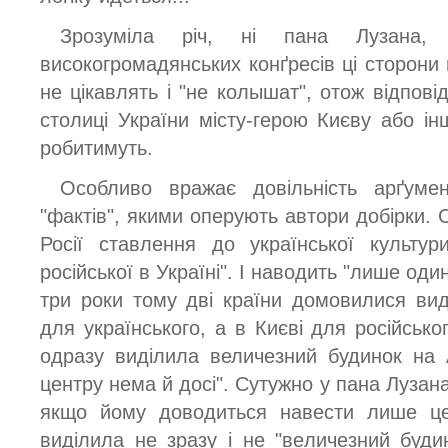
Зрозуміла річ, ні пана Лузана,
високогромадянських конґресів ці сторони
не цікавлять і "не колышат", отож відпові
столиці України місту-герою Києву або ін
робитимуть.
Особливо вражає довільність арґумен
"фактів", якими оперують автори добірки. 
Росії ставлення до української культу
російської в Україні". І наводить "лише од
три роки тому дві країни домовилися ви
для українського, а в Києві для російськог
одразу виділила величезний будинок на А
центру нема й досі". Сутужно у пана Лузан
якщо йому доводиться навести лише це
виділила не зразу і не "величезний будин