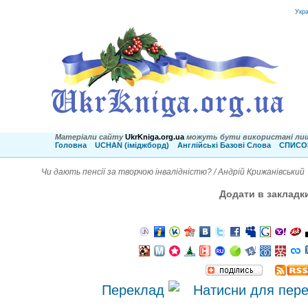
Укр
Матеріали сайту
UkrKniga.org.ua
можуть бути використані лиш
Головна
UCHAN (іміджборд)
Англійські Базові Слова
СПИСОК
Чи дають пенсії за творчою інвалідністю? / Андрій Крижанівський
Додати в закладк
Переклад