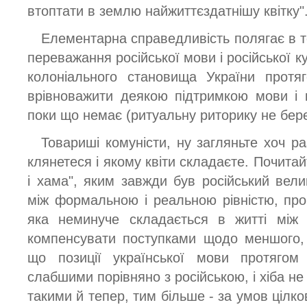
втоптати в землю найжиттєздатнішу квітку"
Елементарна справедливість полягає в т
переважання російської мови і російської ку
колоніального становища України протя
врівноважити деякою підтримкою мови і к
поки що немає (ритуальну риторику не бере
Товариші комуністи, ну загляньте хоч ра
клянетеся і якому квіти складаєте. Почитай
і хама", яким завжди був російський вели
між формальною і реальною рівністю, про 
яка неминуче складається в житті між
компенсувати поступками щодо меншого, 
що позиції української мови протягом 
слабшими порівняно з російською, і хіба н
такими й тепер, тим більше - за умов цілков