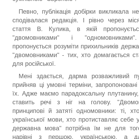
Певно, публікація добірки викликала не
сподівалася редакція. І рівно через міс
стаття В. Кулика, в якій пропонуєть
"двомовниками" і "одномовниками"
пропонується розуміти прихильників держав
"двомовниками" - тих, хто домагається ст
для російської.
Мені здається, дарма розважливий п
прийняв ці умовні терміни, запропонован
їх. Адже маємо парадоксальну плутанину
ставить речі з ніг на голову. "Двом
принципові й затяті одномовники: ті, х
української мови, хто протиставляє себе ук
державна мова" потрібна їм не для тог
нарівні з першою, українською, а д