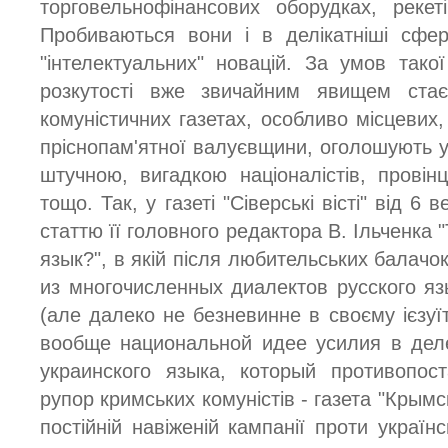
торговельнофінансових оборудках, рекет
Пробиваються вони і в делікатніші сфер
"інтелектуальних" новацій. За умов тако
розкутості вже звичайним явищем ста
комуністичних газетах, особливо місцевих, 
пріснопам'ятної валуєвщини, оголошують у
штучною, вигадкою націоналістів, провінц
тощо. Так, у газеті "Сіверські вісті" від 6
статтю її головного редактора В. Ільченка 
язык?", в якій після любительських балачок
из многочисленных диалектов русского яз
(але далеко не безневинне в своєму ієзуїтс
вообще национальной идее усилия в деле
украинского языка, который противопост
рупор кримських комуністів - газета "Крымс
постійній навіженій кампанії проти украї