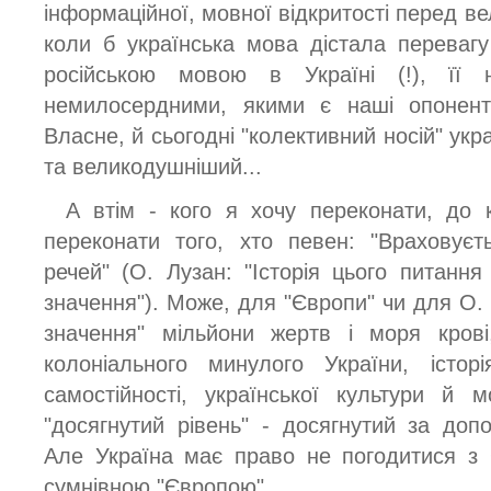
інформаційної, мовної відкритості перед в
коли б українська мова дістала переваг
російською мовою в Україні (!), її
немилосердними, якими є наші опонент
Власне, й сьогодні "колективний носій" укр
та великодушніший...
А втім - кого я хочу переконати, до
переконати того, хто певен: "Враховуєт
речей" (О. Лузан: "Історія цього питан
значення"). Може, для "Європи" чи для О.
значення" мільйони жертв і моря крові
колоніального минулого України, істор
самостійності, української культури й 
"досягнутий рівень" - досягнутий за доп
Але Україна має право не погодитися з 
сумнівною "Європою".