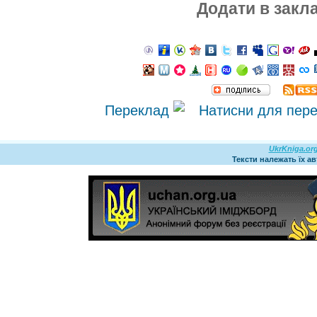
Додати в закл
Переклад
UkrKniga.or
Тексти належать їх а