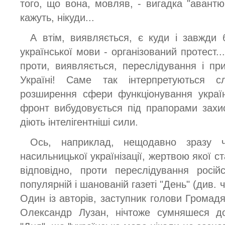
того, що вона, мовляв, - вигадка "авантю
кажуть, нікуди...
А втім, виявляється, є куди і завжди 
української мови - організований протест..
проти, виявляється, переслідування і при
Україні! Саме так інтерпретуються с
розширення сфери функціонування україн
фронт вибудовується під прапорами захи
діють інтелігентніші сили.
Ось, наприклад, нещодавно зразу ч
насильницької українізації, жертвою якої ст
відповідно, проти переслідування росі
популярній і шанованій газеті "День" (див. 
Один із авторів, заступник голови Громадя
Олександр Лузан, нічтоже сумняшеся до