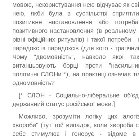
мовою, некористування нею відчуває як сві
нею, якби була в суспільстві сприятли
позитивне настановлення або потреб
позитивного настановлення (в реальному с
рівні офіційних ритуалів) і такої потреби -
парадокс із парадоксів (для кого - трагічни
Чому "двомовність", навколо якої та
витанцьовують борці проти "насильниць
політичні СЛОНи *), на практиці означає ті
одномовність?
[* СЛОН - Соціально-ліберальне об'єд
державний статус російської мови.]
Можливо, зрозуміти логіку цих алогі
хвороби" (тут той випадок, коли хвороба ся
себе стимулює і генерує - відоме в 