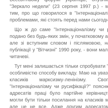
"Зеркало недели" (23 серпня 1997 p.) - м
тим, про що говорилося в "Інтернаціоналі
проблемами, які стоять перед нами сьогодн
Що ж до саме "Інтернаціоналізму чи ру
подано без будь-яких змін, у початковому а
але зі вступним словом і післямовою, 
публікації у "Вітчизні" 1990 року, - вони 
читачеві.
Тут мені залишається тільки спробувати 
особливістю способу викладу. Маю на увазі
класиків марксизму-ленінізму. С
"Інтернаціоналізму чи русифікації?" пояс
адресатів праці було партійне керівниц
могли бути тільки посилання на класиків м
але це не все. Адже другим адресатом