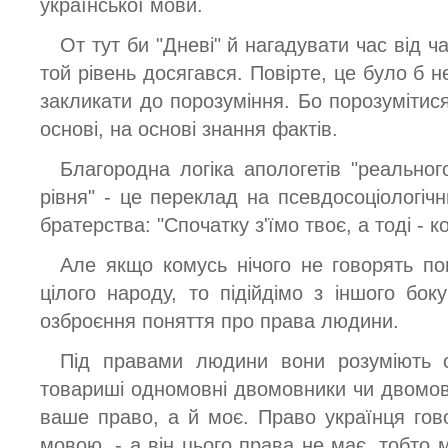
української мови.
От тут би "Дневі" й нагадувати час від ч
той рівень досягався. Повірте, це було б 
закликати до порозуміння. Бо порозумітис
основі, на основі знання фактів.
Благородна логіка апологетів "реальног
рівня" - це переклад на псевдосоціологіч
братерства: "Спочатку з'їмо твоє, а тоді - к
Але якщо комусь нічого не говорять по
цілого народу, то підійдімо з іншого бок
озброєння поняття про права людини.
Під правами людини вони розуміють с
товариші одномовні двомовники чи двомовн
ваше право, а й моє. Право українця гов
мовою, - а він цього права не має, тобто 