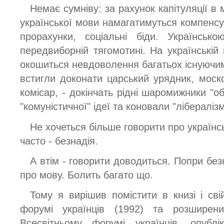
Немає сумніву: за рахунок капітуляції в
української мови намагатимуться компенсув
прорахунки, соціальні біди. Українськ
передвиборній тягомотині. На українській
окошиться невдоволення багатьох існуючим 
встигли доконати царський урядник, моско
комісар, - докінчать рідні шаромижники "о
"комуністичної" ідеї та коновали "лібералізм
Не хочеться більше говорити про українс
часто - безнадія.
А втім - говорити доводиться. Попри безн
про мову. Болить багато що.
Тому я вирішив помістити в книзі і сві
форумі українців (1992) та розширен
Всесвітньому форумі українців, опублі