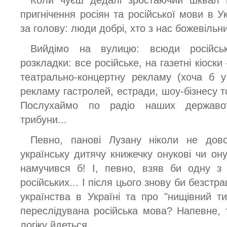
пригнічення росіян та російської мови в У
за голову: люди добрі, хто з нас божевільн
Вийдімо на вулицю: всюди російсь
розкладки: все російське, на газетні кіоск
театрально-концертну рекламу (хоча б у
рекламу гастролей, естради, шоу-бізнесу то
Послухаймо по радіо наших державот
трибуни...
Певно, панові Лузану ніколи не дов
українську дитячу книжечку онукові чи он
намучився б! І, певно, взяв би одну з 
російських... І після цього знову би безст
українства в Україні та про "нищівний ти
переслідувана російська мова? Напевне, т
логіку йдеться...