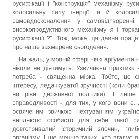
русифікації і "конструкція" механізму ру
колосальну силу інерції, а й колосал
самовдосконалення у самовідтворенні
високопродуктивного механізму я і торкав
русифікації"?". Тож, може, ця давня прац
про наше захмарене сьогодення.
На жаль, у мовній сфері ніякі арґументи ні
ніколи не діятимуть. Узвичаєна практика 
потреба - священна мірка. Тобто, це с
інтересу, ледачкуватої зручності (коли брат
на рівні державної політики). І лише 
справедливості - для тих, у кого вони є.
освяченим звичкою нехтуванням українс
вигідністю особисто для себе такої си
довготривалий історичний злочин, глиб
організму. І ще менше таких, хто вгадує 