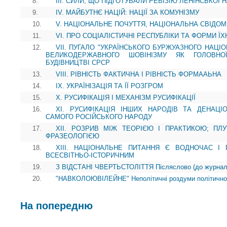
8.
III. СИЛИ, ЩО ПІДГОТУВАЛИ РЕВІЗІЮ ЛЕНІНСЬКОЇ
9.
IV. МАЙБУТНЄ НАЦІЙ: НАЦІЇ ЗА КОМУНІЗМУ
10.
V. НАЦІОНАЛЬНЕ ПОЧУТТЯ, НАЦІОНАЛЬНА СВІДОМ
11.
VI. ПРО СОЦІАЛІСТИЧНІ РЕСПУБЛІКИ ТА ФОРМИ Ї
12.
VII. ПУГАЛО "УКРАЇНСЬКОГО БУРЖУАЗНОГО НАЦІО
ВЕЛИКОДЕРЖАВНОГО ШОВІНІЗМУ ЯК ГОЛОВНО
БУДІВНИЦТВІ СРСР
13.
VIII. РІВНІСТЬ ФАКТИЧНА І РІВНІСТЬ ФОРМААЬНА
14.
IX. УКРАЇНІЗАЦІЯ ТА ЇЇ РОЗГРОМ
15.
X. РУСИФІКАЦІЯ І МЕХАНІЗМ РУСИФІКАЦІЇ
16.
XI. РУСИФІКАЦІЯ ІНШИХ НАРОДІВ ТА ДЕНАЦІ
САМОГО РОСІЙСЬКОГО НАРОДУ
17.
XII. РОЗРИВ МІЖ ТЕОРІЄЮ І ПРАКТИКОЮ; ПЛ
ФРАЗЕОЛОГІЄЮ
18.
XIII. НАЦІОНАЛЬНЕ ПИТАННЯ Є ВОДНОЧАС І
ВСЕСВІТНЬО-ІСТОРИЧНИМ
19.
З ВІДСТАНІ ЧВЕРТЬСТОЛІТТЯ Післяслово (до журнально
20.
"НАВКОЛОЮВІЛЕЙНЕ" Неполітичні роздуми політичног
На попередню