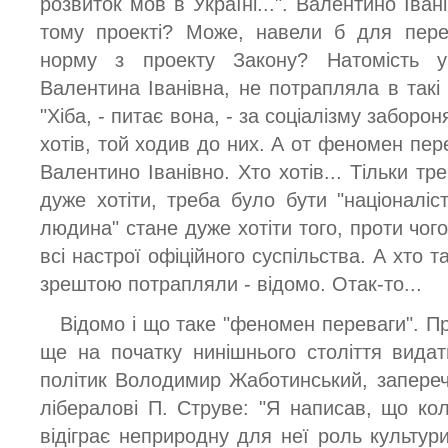
розвиток мов в Україні...". Валентино Іван
тому проекті? Може, навели б для перел
норму з проекту Закону? Натомість у
Валентина Іванівна, не потрапляла в такі 
"Хіба, - питає вона, - за соціалізму заборо
хотів, той ходив до них. А от феномен перев
Валентино Іванівно. Хто хотів... Тільки тр
дуже хотіти, треба було бути "націоналіс
людина" стане дуже хотіти того, проти чого
всі настрої офіційного суспільства. А хто та
зрештою потрапляли - відомо. Отак-то...
Відомо і що таке "феномен переваги". П
ще на початку нинішнього століття видат
політик Володимир Жаботинський, запере
лібералові П. Струве: "Я написав, що кол
відіграє неприродну для неї роль культури