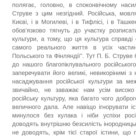
полягає, головно, в споконвічному насил
Струве з цим незгідний. Російська, мовл
Києві, і в Могилеві, і в Тифлісі, і в Ташк
обов'язково тягнуть до участку розписат
культури, а тому, що ця культура справді
самого реального життя в усіх частин
Польського та Фінляндії". Тут П. Б. Струв
до нашого благопіклувального російсько
заперечувати його великі, невикорінимі з
насаджування російської культури за ме
звичайно, не заважає нам усім високо 
російську культуру, яка багато чого доброг
величного дала. Але навіщо ігнорувати іс
минулося без кулака і ніби успіхи рос
доводять внутрішню безсилість інородницьки
не доводять, крім тієї старої істини, що