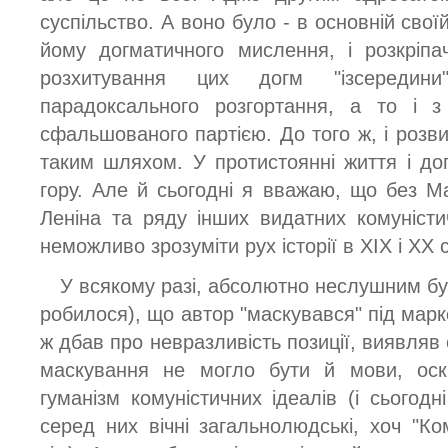
суспільство. А воно було - в основній своїй
йому догматичного мислення, і розкріп
розхитування цих догм "ізсередини
парадоксального розгортання, а то і з
сфальшованого партією. До того ж, і розв
таким шляхом. У протистоянні життя і до
гору. Але й сьогодні я вважаю, що без Ма
Леніна та ряду інших видатних комуністич
неможливо зрозуміти рух історії в XIX і XX с
У всякому разі, абсолютно неслушним бул
робилося), що автор "маскувався" під марк
ж дбав про невразливість позиції, виявляв 
маскування не могло бути й мови, оск
гуманізм комуністичних ідеалів (і сьогодн
серед них вічні загальнолюдські, хоч "Ко