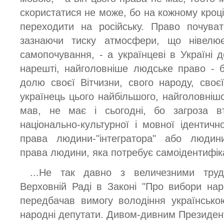
скористатися не може, бо на кожному кроц
переходити на російську. Право почува
зазнаючи тиску атмосфери, що нівелює 
самопочування, - а українцеві в Україні 
нарешті, найголовніше людське право - б
долю своєї Вітчизни, свого народу, своєї
українець цього найбільшого, найголовніш
мав, не має і сьогодні, бо загроза вт
національно-культурної і мовної ідентичн
права людини-"інтегратора" або людини
права людини, яка потребує самоідентифіка
...Не так давно з величезними труд
Верховній Раді в Законі "Про вибори нар
передбачав вимогу володіння українськ
народні депутати. Дивом-дивним Президент