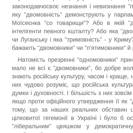
законодавчосвоє незнання і невизнання "п
яку "двомовність" демонструють у парла
Моїсеєнка "со товарищи"? Або в якій "
інтелігенти певного кшталту? Або яка "дв
чи Луганську і яка "тримовність" - у Криму
бажають "двомовники" чи "п'ятимовники" й 
Натомість презренні "одномовники" прин
мало не всі є "двомовники", бо добре вол
знають російську культуру, часом і краще, 
них чудово розуміє, що російська культу
думки і духовності. І більшість з них зовсі
якщо проти офіційного утвердження її як "д
тому, що за наших реальних обставин ц
цілковитої гегемонії в Україні і було б 
"ліберальним" цвяшком у демократичн