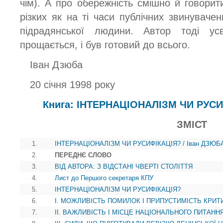
чім). А про обережність смішно й говорити
різких як на ті часи публічних звинуваче
підрадянської людини. Автор тоді у
прощається, і був готовий до всього.
Іван Дзюба
20 січня 1998 року
Книга: ІНТЕРНАЦІОНАЛІЗМ ЧИ РУСИ
ЗМІСТ
1.
ІНТЕРНАЦІОНАЛІЗМ ЧИ РУСИФІКАЦІЯ? / Іван ДЗЮБ
2.
ПЕРЕДНЄ СЛОВО
3.
ВІД АВТОРА: З ВІДСТАНІ ЧВЕРТІ СТОЛІТТЯ
4.
Лист до Першого секретаря КПУ
5.
ІНТЕРНАЦІОНАЛІЗМ ЧИ РУСИФІКАЦІЯ?
6.
I. МОЖЛИВІСТЬ ПОМИЛОК І ПРИПУСТИМІСТЬ КРИТ
7.
II. ВАЖЛИВІСТЬ І MICЦE НАЦІОНАЛЬНОГО ПИТАНН