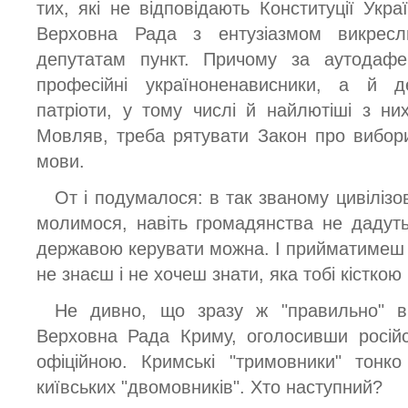
тих, які не відповідають Конституції Укра
Верховна Рада з ентузіазмом викресл
депутатам пункт. Причому за аутодафе
професійні україноненависники, а й де
патріоти, у тому числі й найлютіші з них
Мовляв, треба рятувати Закон про вибори 
мови.
От і подумалося: в так званому цивілізо
молимося, навіть громадянства не дадут
державою керувати можна. І прийматимеш 
не знаєш і не хочеш знати, яка тобі кісткою 
Не дивно, що зразу ж "правильно" в
Верховна Рада Криму, оголосивши росій
офіційною. Кримські "тримовники" тонк
київських "двомовників". Хто наступний?