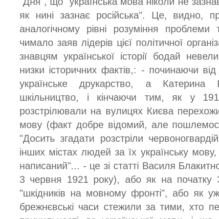
"Дня", що "українська мова ніколи не зазна
як нині зазнає російська". Це, видно, 
аналогічному рівні розуміння проблеми 
чимало заяв лідерів цієї політичної організ
знавцям української історії бодай невел
низки історичних фактів,: - починаючи від
українське друкарство, а Катерина I
шкільництво, і кінчаючи тим, як у 19
розстрілювали на вулицях Києва перехожи
мову (факт добре відомий, але пошлемос
"Досить згадати розстріли червоногварді
інших містах людей за їх українську мову
написаний"... - це зі статті Василя Блакитно
3 червня 1921 року), або як на початку 
"шкідників на мовному фронті", або як уж
брежнєвські часи стежили за тими, хто 