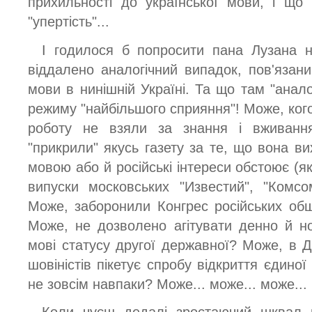
прихильності до української мови, і що
"упертість"...
І годилося б попросити пана Лузана 
віддалено аналогічний випадок, пов'язани
мови в нинішній Україні. Та що там "анало
режиму "найбільшого сприяння"! Може, кого
роботу не взяли за знання і вживанн
"прикрили" якусь газету за те, що вона ви
мовою або й російські інтереси обстоює (як
випуски московських "Известий", "Комсо
Може, заборонили Конгрес російських об
Може, не дозволено агітувати денно й н
мові статусу другої державної? Може, в Д
шовіністів пікетує спробу відкриття єдиної в
не зовсім навпаки? Може... може... може...
Коли чуєш дедалі зростаючий шквал п