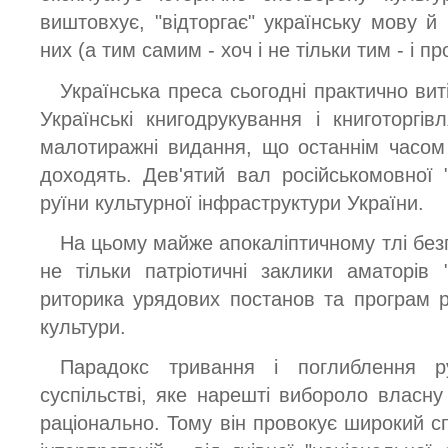
виштовхує, "відторгає" українську мову й 
них (а тим самим - хоч і не тільки тим - і пр
Українська преса сьогодні практично вит
Українські книгодрукування і книготоргівл
малотиражні видання, що останнім часом
доходять. Дев'ятий вал російськомовної 
руїни культурної інфраструктури України.
На цьому майже апокаліптичному тлі без
не тільки патріотичні заклики аматорів
риторика урядових постанов та програм р
культури.
Парадокс тривання і поглиблення ру
суспільстві, яке нарешті вибороло власну
раціонально. Тому він провокує широкий с