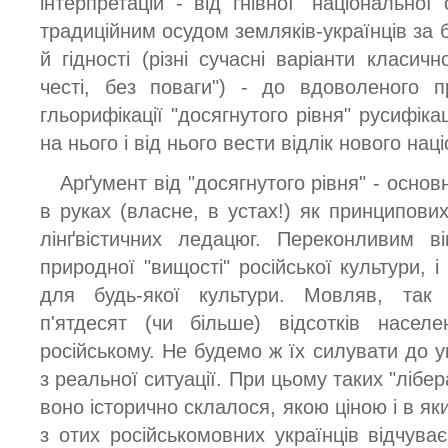
інтерпретацій - від гнівної "національно
традиційним осудом земляків-українців за б
й гідності (різні сучасні варіанти класич
честі, без поваги") - до вдоволеного п
гльорифікації "досягнутого рівня" русифікац
на нього і від нього вести відлік нового нац
Арґумент від "досягнутого рівня" - осно
в руках (власне, в устах!) як принципових 
лінґвістичних ледацюг. Переконливим в
природної "вищості" російської культури, і
для будь-якої культури. Мовляв, так 
п'ятдесят (чи більше) відсотків насел
російському. Не будемо ж їх силувати до у
з реальної ситуації. При цьому таких "лібера
воно історично склалося, якою ціною і в яки
з отих російськомовних українців відчува