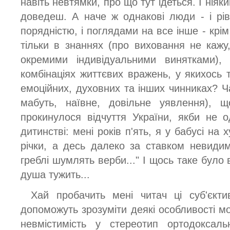
навіть невтямки, про що тут ідеться. І ніяк
доведеш. А наче ж однакові люди - і рі
порядністю, і поглядами на все інше - крім
тільки в знаннях (про виховання не кажу
окремими індивідуальними винятками)
комбінаціях життєвих вражень, у якихось 
емоційних, духовних та інших чинниках? Ч
мабуть, наївне, довільне уявлення),
прокинулося відчуття України, якби не 
дитинстві: мені років п'ять, я у бабусі на 
річки, а десь далеко за ставком невидимі
греблі шумлять верби..." І щось таке було в
душа тужить...
Хай пробачить мені читач ці суб'єкти
допоможуть зрозуміти деякі особливості моє
невмістимість у стереотип ортодоксаль