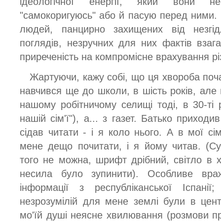
ідеологічної енергії, який вони не
"самокоригуюсь" або й пасую перед ними. 
людей, панцирно захищених від незгі
поглядів, незручних для них фактів взага
приреченість на компромісне врахування різ
Жартуючи, кажу собі, що ця хвороба поч
навчився ще до школи, в шість років, але 
нашому робітничому селищі тоді, в 30-ті 
нашій сім'ї"), а... з газет. Батько приходи
сідав читати - і я коло нього. А в мої сім
мене дещо почитати, і я йому читав. (Сус
того не можна, шрифт дрібний, світло в х
несила було зупинити). Особливе вр
інформації з республіканської Іспанії
незрозумілій для мене землі були в цен
мо'їй душі неясне хвилювання (розмови пр