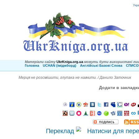
Укр
Матеріали сайту
UkrKniga.org.ua
можуть бути використані лиш
Головна
UCHAN (іміджборд)
Англійські Базові Слова
СПИСОК
Мерця не розсмішити, глупака не навчити. / Данило Заточник
Додати в закладк
Переклад