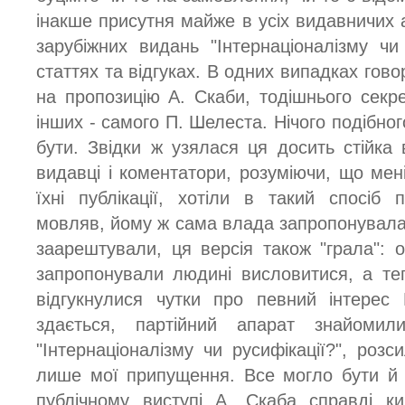
інакше присутня майже в усіх видавничих 
зарубіжних видань "Інтернаціоналізму чи 
статтях та відгуках. В одних випадках гов
на пропозицію А. Скаби, тодішнього секре
інших - самого П. Шелеста. Нічого подібного
бути. Звідки ж узялася ця досить стійка 
видавці і коментатори, розуміючи, що мен
їхні публікації, хотіли в такий спосіб
мовляв, йому ж сама влада запропонувала
заарештували, ця версія також "грала": о
запропонували людині висловитися, а те
відгукнулися чутки про певний інтерес
здається, партійний апарат знайомил
"Інтернаціоналізму чи русифікації?", розс
лише мої припущення. Все могло бути й 
публічному виступі А. Скаба справді к