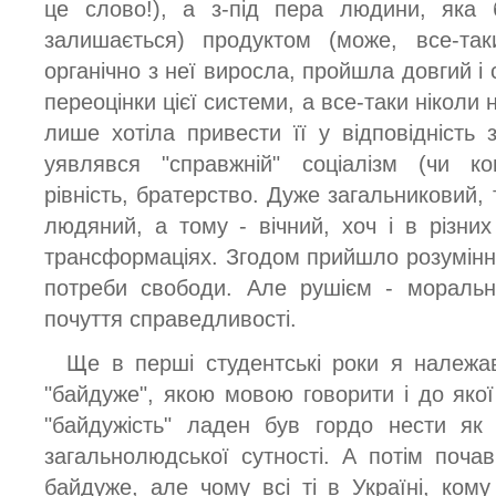
це слово!), а з-під пера людини, яка 
залишається) продуктом (може, все-так
органічно з неї виросла, пройшла довгий і
переоцінки цієї системи, а все-таки ніколи 
лише хотіла привести її у відповідність 
уявлявся "справжній" соціалізм (чи ко
рівність, братерство. Дуже загальниковий,
людяний, а тому - вічний, хоч і в різних
трансформаціях. Згодом прийшло розуміння
потреби свободи. Але рушієм - моральн
почуття справедливості.
Ще в перші студентські роки я належав
"байдуже", якою мовою говорити і до якої
"байдужість" ладен був гордо нести як 
загальнолюдської сутності. А потім поча
байдуже, але чому всі ті в Україні, кому