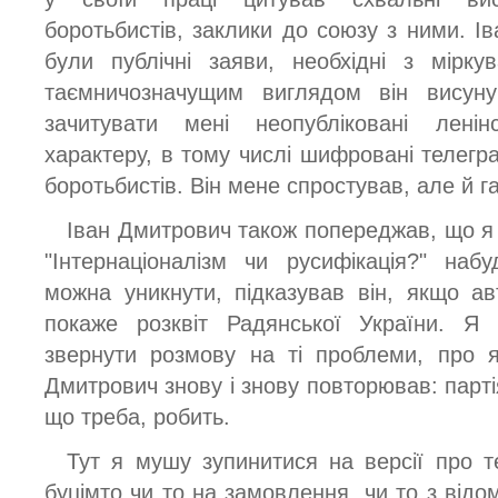
боротьбистів, заклики до союзу з ними. І
були публічні заяви, необхідні з мірку
таємничозначущим виглядом він висун
зачитувати мені неопубліковані ленін
характеру, в тому числі шифровані телеграм
боротьбистів. Він мене спростував, але й г
Іван Дмитрович також попереджав, що я 
"Інтернаціоналізм чи русифікація?" на
можна уникнути, підказував він, якщо а
покаже розквіт Радянської України. Я
звернути розмову на ті проблеми, про я
Дмитрович знову і знову повторював: партія
що треба, робить.
Тут я мушу зупинитися на версії про 
буцімто чи то на замовлення, чи то з відо