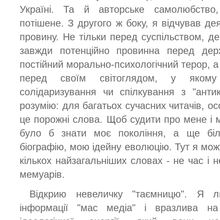
Україні. Та й авторське самолюбство
потішене. З другого ж боку, я відчував дея
провину. Не тільки перед суспільством, 
завжди потенційно провинна перед держ
постійний морально-психологічний терор, 
перед своїм світоглядом, у яком
солідаризування чи спілкування з "анти
розумію: для багатьох сучасних читачів, о
це порожні слова. Щоб судити про мене і 
було б знати моє покоління, а ще бі
біографію, мою ідейну еволюцію. Тут я мож
кількох найзагальніших словах - не час і н
мемуарів.
Відкрию невеличку "таємницю". Я 
інформації "мас медіа" і вразлива на