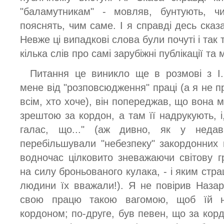
"баламутникам" - мовляв, бунтують, ч
пояснять, чим саме. І я справді десь сказ
Невже ці випадкові слова були почуті і та
кілька слів про самі зарубіжні публікації та
Питання це виникло ще в розмові з І.
мене від "розповсюдження" праці (а я не п
всім, хто хоче), він попереджав, що вона
зрештою за кордон, а там її надрукують, і
галас, що..." (аж дивно, як у неда
перебільшували "небезпеку" закордонних п
водночас цілковито зневажаючи світову 
на силу броньованого кулака, - і яким стр
людини їх вважали!). Я не повірив Наза
свою працю такою вагомою, щоб їй н
кордоном; по-друге, був певен, що за кор