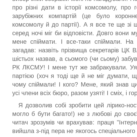
про різні дати в історії комсомолу, про 
зарубіжних компартій (це було корон
комсомолу й до партії). А я все те ще зі ш
серед ночі міг би відповісти. Довго вони м
мене спіймати. І все-таки спіймали. Н
загадав: назвіть прізвища секретарів ЦК 
шістьох назвав, а сьомого (чи сьому) забув
РК ЛКСМУ! І мене тут же забракували. Уя
партією (хоч я тоді ще й не міг думати, 
чому спіймали! І кого? Мене, який знав ци
усі члени всіх бюро, разом узяті! І сміх, і гор
Я дозволив собі зробити цей лірико-ност
могло б бути багато!) не з любові до своєї
читач зрозумів чи врахував: праця "Інтерн
вийшла з-під пера не якогось спеціального