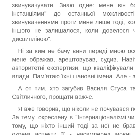
звинувачувати. Знаю одне: мене він 
інстанціями" до останньої можливос
звинуваченнями проти мене лише тоді, кол
іншого не залишалося, коли довелося ч
дисципліною".
Ні за ким не бачу вини переді мною осо
мене ображав, арештовував, судив. Наві
авторитетні експертизи, що кваліфікували
влади. Пам'ятаю їхні шановні імена. Але - 
А от тим, хто загубив Василя Стуса та
Світличного, прощати важче.
Я вже говорив, що ніколи не почувався по
За тему, окреслену в "Інтернаціоналізмі чи
тому, що ніхто інший тоді за неї не бр
окремі аспекти її - насамперед мовні