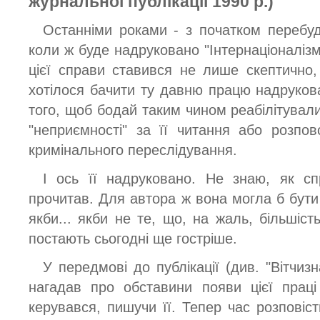
журнальної публікації 1990 р.)
Останніми роками - з початком перебуд
коли ж буде надруковано "Інтернаціоналіз
цієї справи ставився не лише скептично
хотілося бачити ту давню працю надруко
того, щоб бодай таким чином реабілітувал
"неприємності" за її читання або розпо
кримінального переслідування.
І ось її надруковано. Не знаю, як сп
прочитав. Для автора ж вона могла б бут
якби... якби не те, що, на жаль, більшіс
постають сьогодні ще гостріше.
У передмові до публікації (див. "Вітчиз
нагадав про обставини появи цієї прац
керувався, пишучи її. Тепер час розповіс