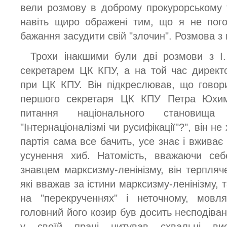
вели розмову в доброму прокурорському т
навіть щиро ображені тим, що я не пог
бажання засудити свій "злочин". Розмова з
Трохи інакшими були дві розмови з І
секретарем ЦК КПУ, а на той час директор
при ЦК КПУ. Він підкреслював, що говор
першого секретаря ЦК КПУ Петра Юхим
питання національного становища
"Інтернаціоналізмі чи русифікації"?", він н
партія сама все бачить, усе знає і вживає 
усунення хиб. Натомість, вважаючи себ
знавцем марксизму-ленінізму, він терпляч
які вважав за істини марксизму-ленінізму, 
на "перекрученнях" і неточному, мовля
головний його козир був досить несподівани
у своїй праці цитував схвальні ви