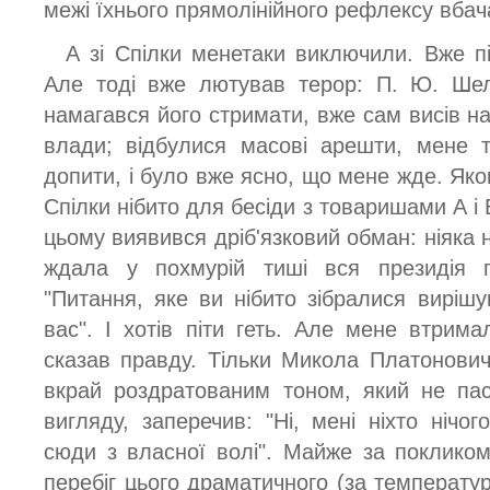
межі їхнього прямолінійного рефлексу вбач
А зі Спілки менетаки виключили. Вже пі
Але тоді вже лютував терор: П. Ю. Шеле
намагався його стримати, вже сам висів на
влади; відбулися масові арешти, мене 
допити, і було вже ясно, що мене жде. Як
Спілки нібито для бесіди з товаришами А і 
цьому виявився дріб'язковий обман: ніяка не
ждала у похмурій тиші вся президія 
"Питання, яке ви нібито зібралися вирішу
вас". І хотів піти геть. Але мене втрима
сказав правду. Тільки Микола Платонови
вкрай роздратованим тоном, який не пас
вигляду, заперечив: "Ні, мені ніхто нічо
сюди з власної волі". Майже за поклико
перебіг цього драматичного (за температур