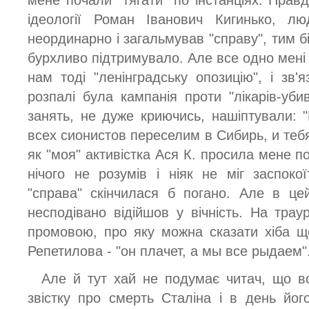
ідеології Роман Іванович Кигинько, лю
неординарно і загальмував "справу", тим 
бурхливо підтримувало. Але все одно мені 
нам тоді "ленінградську опозицію", і зв'яз
розпалі була кампанія проти "лікарів-уби
занять, не дуже криючись, нашіптували:
всех сионистов переселим в Сибирь, и тебя 
як "моя" активістка Ася К. просила мене по
нічого не розумів і ніяк не міг заспокої
"справа" скінчилася б погано. Але в це
несподівано відійшов у вічність. На трау
промовою, про яку можна сказати хіба щ
Репетилова - "он плачет, а мы все рыдаем"
Але й тут хай не подумає читач, що в
звістку про смерть Сталіна і в день йо