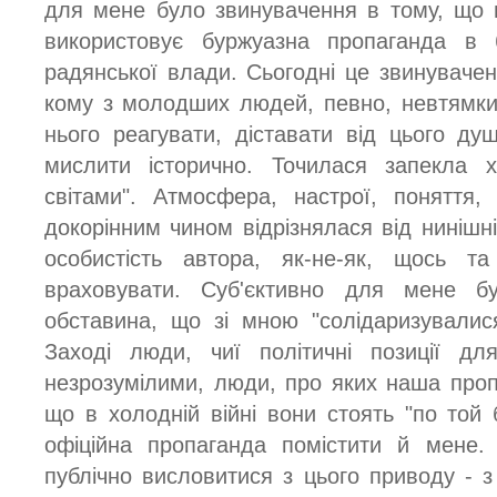
для мене було звинувачення в тому, що мо
використовує буржуазна пропаганда в б
радянської влади. Сьогодні це звинувачен
кому з молодших людей, певно, невтямки
нього реагувати, діставати від цього д
мислити історично. Точилася запекла 
світами". Атмосфера, настрої, поняття,
докорінним чином відрізнялася від нинішн
особистість автора, як-не-як, щось т
враховувати. Суб'єктивно для мене 
обставина, що зі мною "солідаризувалис
Заході люди, чиї політичні позиції 
незрозумілими, люди, про яких наша про
що в холодній війні вони стоять "по той 
офіційна пропаганда помістити й мене.
публічно висловитися з цього приводу - з