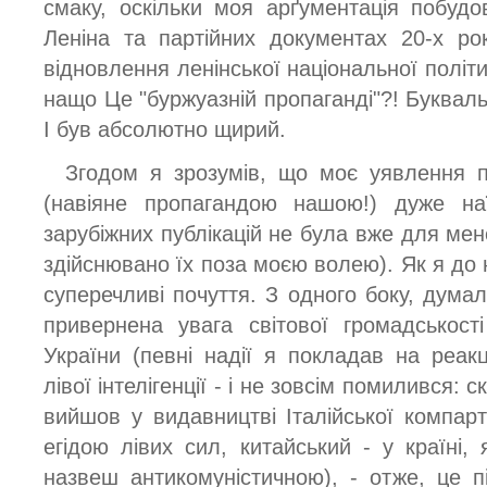
смаку, оскільки моя арґументація побуд
Леніна та партійних документах 20-х ро
відновлення ленінської національної політик
нащо Це "буржуазній пропаганді"?! Буквальн
І був абсолютно щирий.
Згодом я зрозумів, що моє уявлення п
(навіяне пропагандою нашою!) дуже наї
зарубіжних публікацій не була вже для мен
здійснювано їх поза моєю волею). Як я до
суперечливі почуття. З одного боку, дума
привернена увага світової громадськос
України (певні надії я покладав на реакц
лівої інтелігенції - і не зовсім помилився: 
вийшов у видавництві Італійської компарт
егідою лівих сил, китайський - у країні,
назвеш антикомуністичною), - отже, це п