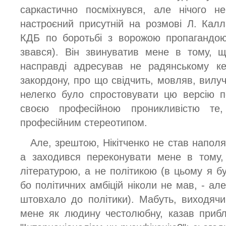
саркастично посміхнувся, але нічого н
настроєний присутній на розмові Л. Калл
КДБ по боротьбі з ворожою пропагандою 
звався). Він звинуватив мене в тому, 
насправді адресував не радянському ке
закордону, про що свідчить, мовляв, вилу
нелегко було спростовувати цю версію 
своєю професійною проникливістю те
професійним стереотипом.
Але, зрештою, Нікітченко не став наполяг
а заходився переконувати мене в тому,
літературою, а не політикою (в цьому я б
бо політичних амбіцій ніколи не мав, - а
штовхало до політики). Мабуть, виходячи
мене як людину честолюбну, казав прибл