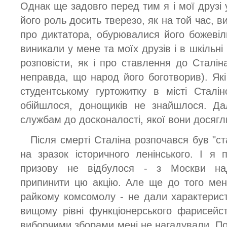
Однак ще задовго перед тим я і мої друзі
його роль досить тверезо, як на той час, 
про диктатора, обурювалися його божевіл
виникали у мене та моїх друзів і в шкільні 
розповісти, як і про ставлення до Сталіна
неправда, що народ його боготворив). Які
студентському гуртожитку в місті Сталін
обійшлося, донощиків не знайшлося. Да
службам до досконалості, якої вони досягли
Після смерті Сталіна розпочався був "ст
на зразок історичного ленінського. І я 
призову не відбулося - з Москви на
припинити цю акцію. Але ще до того мен
райкому комсомолу - не дали характерис
вищому рівні функціонерського фарисейст
виборчими зборами мені не нагадували. П