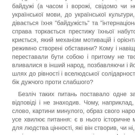
байдужі (а часом і ворожі, свідомо чи н
української мови, до української культури,
дівається їхня "байдужість" та "інтернаціо
справа торкається престижу їхньої набут
криється, який механізм мотивацій і орієнта
режимно створені обставини? Кому і навіщ
переставали бути собою і притому не тв
вливалися в інший народ, позбавляючи і й
шлях до рівності і вселюдської солідарност
бік дужчого проти слабшого?
Безліч таких питань поставало одне з
відповіді і не знаходив. Чому, наприклад
слово, картини минулого, образ свого наро
усе хвилює питання: є в нього історичне 
для людства цінності, які він створив, чи ні,