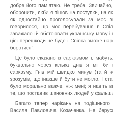
добре його пам'ятаю. Не треба. Звичайно,
оборонити, якби я пішов на поступки, на які 
як одностайно проголосували за моє ви
говорилося, що моє перебування в Спіл
заважало їй обстоювати українську мову і 
цієї перешкоди не буде і Спілка зможе на
боротися".
Це було сказано із сарказмом і, мабуть
буквально через кілька днів я міг би 
сарказму. Гнів мій швидко минув (та й н
зрозумів, що інакше й бути не могло. І ст
було морально важче, ніж мені; я навіть 
те, що поставив шановних людей у фальш
Багато тепер нарікань на тодішнього
Василя Павловича Козаченка. Не берус