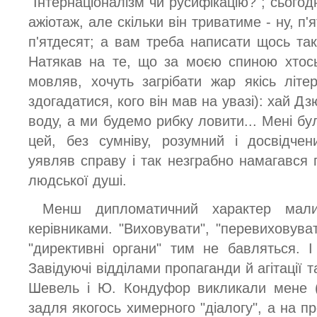
"Інтернаціоналізм чи русифікацію?"; сьогодн
ажіотаж, але скільки він триватиме - ну, п'ят
п'ятдесят; а вам треба написати щось так
Натякав на те, що за моєю спиною хтось
мовляв, хочуть загрібати жар якісь літе
здогадатися, кого він мав на увазі): хай Д
воду, а ми будемо рибку ловити... Мені бул
цей, без сумніву, розумний і досвідчен
уявляв справу і так незграбно намагався 
людської душі.
Менш дипломатичний характер мали
керівниками. "Виховувати", "перевиховува
"директивні органи" тим не бавляться. 
Завідуючі відділами пропаганди й агітації т
Шевель і Ю. Кондуфор викликали мене (х
задля якогось химерного "діалогу", а на пр