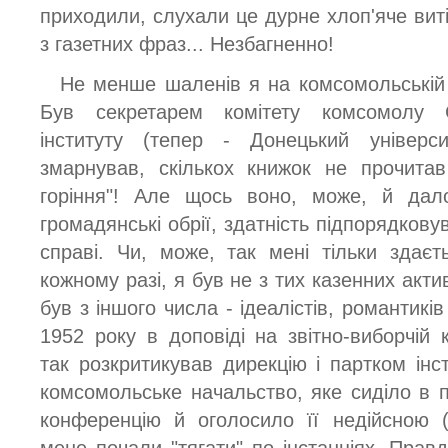
приходили, слухали це дурне хлоп'яче виті
з газетних фраз... Незбагненно!
Не менше шаленів я на комсомольській р
Був секретарем комітету комсомолу Ст
інституту (тепер - Донецький універси
змарнував, скількох книжок не прочита
горіння"! Але щось воно, може, й дало:
громадянські обрії, здатність підпорядкову
справі. Чи, може, так мені тільки здає
кожному разі, я був не з тих казенних актив
був з іншого числа - ідеалістів, романтиків
1952 року в доповіді на звітно-виборчій 
так розкритикував дирекцію і партком інст
комсомольське начальство, яке сиділо в п
конференцію й оголосило її недійсною (
мене почали "тягати" по інстанціях. Правд