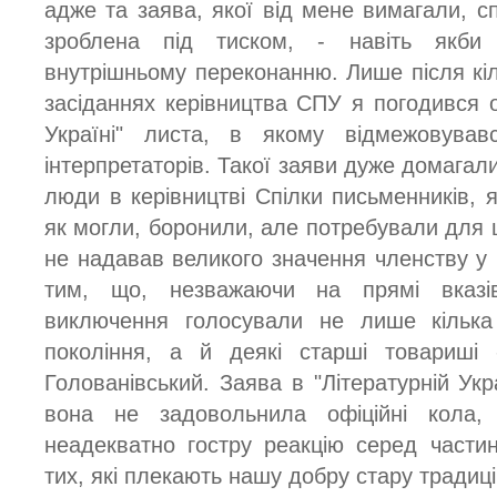
адже та заява, якої від мене вимагали, 
зроблена під тиском, - навіть якби
внутрішньому переконанню. Лише після кіл
засіданнях керівництва СПУ я погодився о
Україні" листа, в якому відмежовував
інтерпретаторів. Такої заяви дуже домагалися
люди в керівництві Спілки письменників, як
як могли, боронили, але потребували для ц
не надавав великого значення членству у 
тим, що, незважаючи на прямі вказів
виключення голосували не лише кільк
покоління, а й деякі старші товариші 
Голованівський. Заява в "Літературній Ук
вона не задовольнила офіційні кола,
неадекватно гостру реакцію серед частини
тих, які плекають нашу добру стару традиці