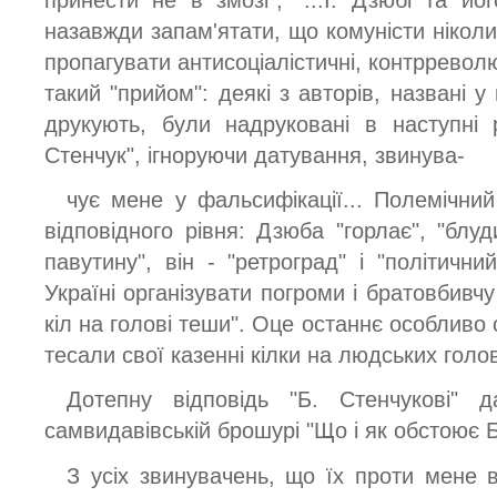
принести не в змозі"; "...І. Дзюбі та й
назавжди запам'ятати, що комуністи ніколи
пропагувати антисоціалістичні, контрреволюц
такий "прийом": деякі з авторів, названі у 
друкують, були надруковані в наступні р
Стенчук", ігноруючи датування, звинува-
чує мене у фальсифікації... Полемічний
відповідного рівня: Дзюба "горлає", "блуди
павутину", він - "ретроград" і "політични
Україні організувати погроми і братовбивчу
кіл на голові теши". Оце останнє особливо 
тесали свої казенні кілки на людських голов
Дотепну відповідь "Б. Стенчукові" 
самвидавівській брошурі "Що і як обстоює Б
З усіх звинувачень, що їх проти мене 