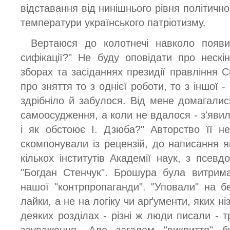
відставання від нинішнього рівня політично
температури українського патріотизму.
Вертаюся до колотнечі навколо появи 
сифікації?" Не буду оповідати про нескін
зборах та засіданнях президії правління С
про зняття то з однієї роботи, то з іншої 
здрібніло й забулося. Від мене домагалис
самоосудження, а коли не вдалося - з'яви
і як обстоює І. Дзюба?" Авторство її не
скомпонували із рецензій, до написання я
кількох інститутів Академії наук, з псев
"Богдан Стенчук". Брошура була витрим
нашої "контрпропаганди". "Уповали" на б
лайки, а не на логіку чи арґументи, яких ні
деяких розділах - різні ж люди писали - 