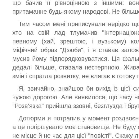
що бачив її рівноцінною з іншими: в
притаманне будь-якому народові. Не більш
Тим часом мені приписували нерідко що
хто на свій лад тлумачив "Інтернаціон
певному (хай, зрештою, і вузькому) ко
міфічний образ "Дзюби", і я ставав зало
мусив йому підпорядковуватися. Ця фаль
дедалі більше, ставала нестерпною. Жива
змін і спрагла розвитку, не влягає в готову
Я, звичайно, знайшов би вихід із цієї с
чужою дорогою. Але виявилося, що часу на
"Розв'язка" прийшла ззовні, безглузда і бр
Дотюрми я потрапив у момент роздвоєнос
а це погіршувало моє становище. Не буду оп
не місце й не час для цієї "повісті". Скажу