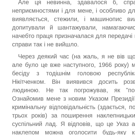
Але ця невинна, здавалося б, спр
неприємностями і для мене, і особливо д
виявляється, стежили, і машинопис ви
допитували й шантажували, намагаючис
начебто праця призначалася для передачі н
справи так і не вийшло.
Через деякий час (на жаль, я не вів що
але було це вже наступного, 1966 року) 
бесіду з тодішнім головою республі
Нікітченком. Він виявився досить ро
людиною. Не так погрожував, як "по-ба
Ознайомив мене з новим Указом Президі
кримінальну відповідальність (здається, 
трьох років) за поширення наклепницьк
суспільний лад. Я відповів, що це Указ а
наклепом можна оголосити будь-яку к