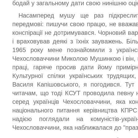
бодай у загальному дати свою нинішню оцін
Насамперед мушу ще раз підкресли
передмові: пишучи свою працю, не вважав
конспірації не дотримувався. Чорновий ва
і враховував деякі з їхніх зауважень. Бі
1965 року мене познайомили з українсь
Чехословаччини Миколою Мушинкою і він,
праці, гаряче просив дати йому примір
Культурної спілки українських трудящи
Василя Капішовського, я погодився. Ту
читачам, що тоді КСУТ проводила певну 
серед українців Чехословаччини, яка ко
національного питання керівництва КПР
надією поглядали на комуністів-україн
Чехословаччини, яка наближалася до "праз