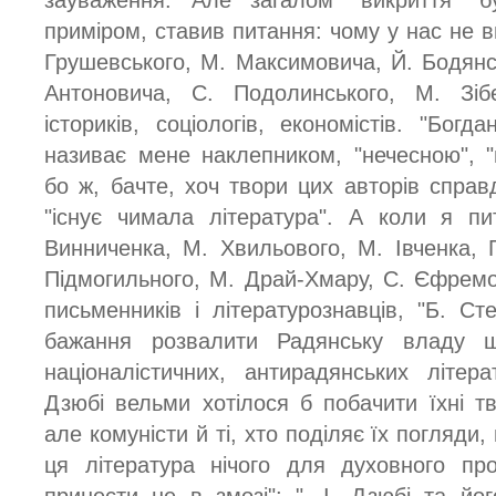
зауваження. Але загалом "викриття" б
приміром, ставив питання: чому у нас не 
Грушевського, М. Максимовича, Й. Бодянсь
Антоновича, С. Подолинського, М. Зіб
істориків, соціологів, економістів. "Бог
називає мене наклепником, "нечесною", 
бо ж, бачте, хоч твори цих авторів справ
"існує чимала література". А коли я п
Винниченка, М. Хвильового, М. Івченка, 
Підмогильного, М. Драй-Хмару, С. Єфремов
письменників і літературознавців, "Б. С
бажання розвалити Радянську владу ш
націоналістичних, антирадянських літера
Дзюбі вельми хотілося б побачити їхні т
але комуністи й ті, хто поділяє їх погляди,
ця література нічого для духовного про