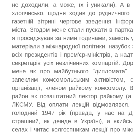
не доходили, а може, їх і уникали). А в 
хлопчисько, щодня ходив до рудничного 
газетній вітрині чергове зведення Інфо
міста. Згодом мене стали пускати в парткаб
я просиджував за ними годинами, замість у
матеріали з міжнародної політики, назубок з
всіх президентів і прем'єр-міністрів, а на
секретарів усіх незліченних компартій. Д
мене як про майбутнього "дипломата". 
запеклим комсомольським активістом, с
організації, членом райкому комсомолу. 
район як позаштатний лектор райкому (а 
ЛКСМУ. Від оплати лекцій відмовлявся. 
голодний 1947 рік (правда, у нас на Д
страшний, як деінде в Україні), а якийс
селах і читає колгоспникам лекції про мі