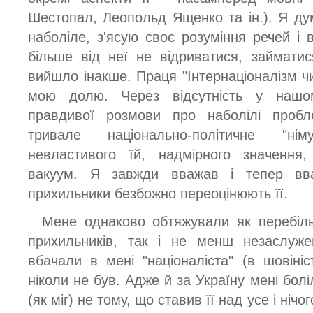
Шестопал, Леопольд Ященко та ін.). Я д
наболіле, з'ясую своє розуміння речей і 
більше від неї не відриватися, займати
вийшло інакше. Праця "Інтернаціоналізм ч
мою долю. Через відсутність у нашому 
правдивої розмови про наболілі проб
тривале національно-політичне "н
невластивого їй, надмірного значення,
вакуум. Я завжди вважав і тепер вв
прихильники безбожно переоцінюють її.
Мене однаково обтяжували як перебіль
прихильників, так і не менш незаслуже
вбачали в мені "націоналіста" (в шовініс
ніколи не був. Адже й за Україну мені болі
(як міг) не тому, що ставив її над усе і нічог