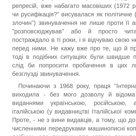
репресій, вже набагато масовіших (1972 рі
чи русифікація?" висувалася як політичне 
злочин") звинувачення не лише проти її ав
"розповсюджував" або й просто чит
постраждало в ті роки, і я відчуваю свою н
перед ними. Не кажу вже про те, що й п
тоді в подібних ситуаціях були швидше 
слід би попросити пробачення в цих л
безглузді звинувачення.
Починаючи з 1968 року, праця "Інтерна
виходила - без мого дозволу й відом
виданнями українською, російською, а
італійською (у видавництві Італійської ком
Проте, - не з вини видавців, а тому, що д
численними передруками машинописні копі