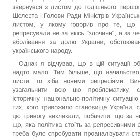
звернувся з листом до тодішнього першо
Шелеста і Голови Ради Міністрів Українсь
листом, у якому говорив про те, що 
репресували не за якісь "злочини", а за ч
вболівання за долю України, обстоюван
українського народу.
Однак я відчував, що в цій ситуації о
надто мало. Тим більше, що начальство
листи, то хіба новими репресіями. Вин
узагальнити всю цю проблематику, сп
історичну, національно-політичну ситуаці
тих, кого тривожило становище України, с
цю тривогу викликали, побачити, що за н
що, яка політика стоїть за репресивними 
треба було спробувати проаналізувати ст