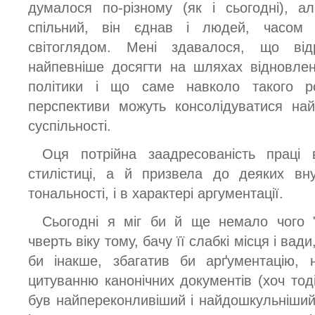
думалося по-різному (як і сьогодні), а
спільний, він єднав і людей, часом
світоглядом. Мені здавалося, що ві
найпевніше досягти на шляхах відновлен
політики і що саме навколо такого ро
перспективи можуть консолідуватися най
суспільності.
Оця потрійна заадресованість праці
стилістиці, а й призвела до деяких вну
тональності, і в характері аргументації.
Сьогодні я міг би й ще немало чого "з
чверть віку тому, бачу її слабкі місця і ва
би інакше, збагатив би арґументацію, 
цитуванню канонічних документів (хоч тоді
був найпереконливіший і найдошкульніший