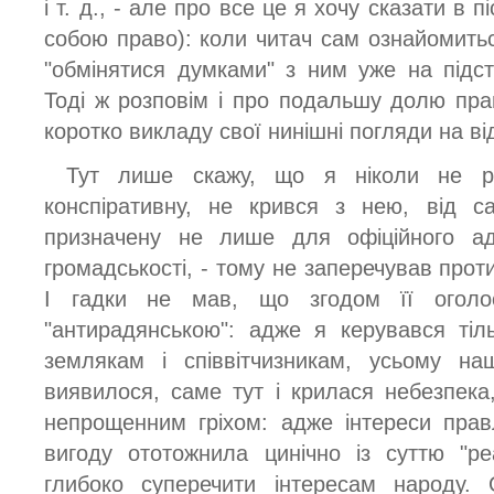
і т. д., - але про все це я хочу сказати в 
собою право): коли читач сам ознайомить
"обмінятися думками" з ним уже на підст
Тоді ж розповім і про подальшу долю прац
коротко викладу свої нинішні погляди на від
Тут лише скажу, що я ніколи не р
конспіративну, не крився з нею, від с
призначену не лише для офіційного а
громадськості, - тому не заперечував про
І гадки не мав, що згодом її оголо
"антирадянською": адже я керувався ті
землякам і співвітчизникам, усьому на
виявилося, саме тут і крилася небезпека
непрощенним гріхом: адже інтереси прав
вигоду ототожнила цинічно із суттю "ре
глибоко суперечити інтересам народу.