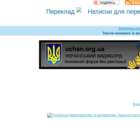
Переклад
UkrKniga.or
Тексти належать їх а
Енц