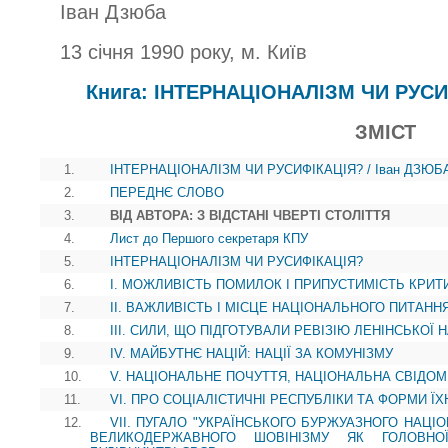
Іван Дзюба
13 січня 1990 року, м. Київ
Книга: ІНТЕРНАЦІОНАЛІЗМ ЧИ РУСИ
ЗМІСТ
1.
ІНТЕРНАЦІОНАЛІЗМ ЧИ РУСИФІКАЦІЯ? / Іван ДЗЮБ
2.
ПЕРЕДНЄ СЛОВО
3.
ВІД АВТОРА: З ВІДСТАНІ ЧВЕРТІ СТОЛІТТЯ
4.
Лист до Першого секретаря КПУ
5.
ІНТЕРНАЦІОНАЛІЗМ ЧИ РУСИФІКАЦІЯ?
6.
I. МОЖЛИВІСТЬ ПОМИЛОК І ПРИПУСТИМІСТЬ КРИТ
7.
II. ВАЖЛИВІСТЬ І MICЦE НАЦІОНАЛЬНОГО ПИТАНН
8.
III. СИЛИ, ЩО ПІДГОТУВАЛИ РЕВІЗІЮ ЛЕНІНСЬКОЇ
9.
IV. МАЙБУТНЄ НАЦІЙ: НАЦІЇ ЗА КОМУНІЗМУ
10.
V. НАЦІОНАЛЬНЕ ПОЧУТТЯ, НАЦІОНАЛЬНА СВІДОМ
11.
VI. ПРО СОЦІАЛІСТИЧНІ РЕСПУБЛІКИ ТА ФОРМИ Ї
12.
VII. ПУГАЛО "УКРАЇНСЬКОГО БУРЖУАЗНОГО НАЦІО
ВЕЛИКОДЕРЖАВНОГО ШОВІНІЗМУ ЯК ГОЛОВНО