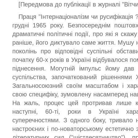
[Передмова до публікації в журналі "Вітчи
Праця "Інтернаціоналізм чи русифікація 
грудні 1965 року. Безпосереднім поштов
драматичні політичні події, про які я скаж
раніше, його диктувало саме життя. Мушу
поколінь про відповідні суспільні обстав
початку 60-х років в Україні відбувалося п
піднесення. Могутній імпульс йому дав
суспільства, започаткований рішеннями XX
Загальносоюзний своїм масштабом і хара
свою специфіку, зумовлену насамперед н
На жаль, процес цей протривав лише кі
наступні, 60-ті, роки в Україні хар
суперечностями. З одного боку, тривало 
настроєних і no-новаторському естетично 
літературних сил ("шістдесятництво"), 