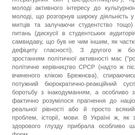
молоді активного інтересу до культурно
молоді, що розгорнув широку діяльність у
митців та залучаючи студентство тощо) 
питань (дискусії в студентських аудиторія
самвидаву, що був не чим іншим, як част
дефіциту гласності). З другого ж бо
зростанням політичної активності мас ("ро
політичне керівництво СРСР (надто ж пі
вчиненого клікою Брежнєва), спираючис
потужний бюрократично-реакційний су
боротьбу з інакодуманням, а особливо з
фактично розумілося прагнення до націо
реальної рівності або й просто всякий
проблем, історії, мови. В Україні ж, як
здорового глузду прибрала особливо ш
форм.