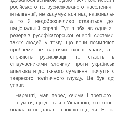
російського та русифікованого населення 
інтелігенції, не задумується над націона
а то й недоброзичливо ставиться до
національній справі. Тут я вбачав одне з
резервів русифікаторської енергії систем
таких людей у тому, що вони помиляють
проблеми не вартими їхньої уваги, а
сприяють русифікації, то стають 
співучасниками злочину проти українсь
апелювати до їхнього сумління, почуття 
тверезого політичного глузду. Це був др
уявив.
Нарешті, мав перед очима і третього а
зрозуміти, що діється з Україною, хто хоті
боліла й не давала спокою її доля. Не 