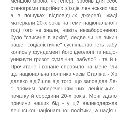
меншою мірою, як тепер), зробив для себе
стенограми партійних з'їздів ленінських ча
а в пошуках відповідних джерел), жаді
матеріали 20-х років на теми національної 
тоді того не знали, навіть незабороненог
було "списане в архів", ледве чи не викину
наше "соціалістичне" суспільство геть за
колись у фундамент його ідеології та націо
уникнути гризот сумління, забуло? - та й 
Прочитане і взнане справило на мене гл
що національна політика часів Сталіна - Х
далеко відійшла від того, що заповідав Лен
є прямим запереченням цих ленінських за
початку й середини 20-х років. Мені здал
причини наших бід - у цій великодержавни
ленінської національної політики, а надія 