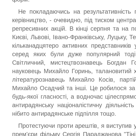
Не покладаючись на результативність п
керівництво, - очевидно, під тиском центра
репресивних акцій. В кінці серпня та на 
Києві, Львові, Івано-Франківську, Луцьку, 
кільканадцятеро активних представників у
серед яких були дуже популярний тоді 
Світличний, мистецтвознавець Богдан Г
науковець Михайло Горинь, талановитий 
літературознавець Михайло Косів, парті
Михайло Осадчий та інші. Це робилося за 
будь-якої гласності, а водночас цілеспрям
антирадянську націоналістичну діяльніст
нібито антирадянське підпілля тощо.
Протестуючи проти арештів, я виступив у 
прем'єри фільму Сергія Параджанова "Тіні 