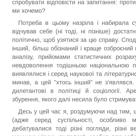
спробувати відповісти на запитання: проти
ми хочемо?
Потреба в цьому назріла і набирала су
відчував себе (ні тоді, ні пізніше) достат
політично, щоб узятися за цю справу. Спод
інший, більш обізнаний і краще озброєний 
аналізу, прийомами статистичних розрах
невдоволення тодішньою національною по
виявлялися і серед наукової та літературно
минав, а цей "хтось інший" не з'являвся
дилетантові в політиці й соціології. 
збурення, якого далі несила було стримува
Десь у цей час я, роздумуючи над тим, щ
(адже серед суспільності, особливо 
дебатувалися тоді різні погляди, різні ве