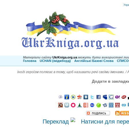
Укр
Матеріали сайту
UkrKniga.org.ua
можуть бути використані лиш
Головна
UCHAN (іміджборд)
Англійські Базові Слова
СПИСОК
Іноді героїзм полягає в тому, щоб називати речі своїми іменами. / 
Додати в закладк
Переклад