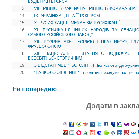
БУДІВНИЦТВІ СРСР
13.
VIII. РІВНІСТЬ ФАКТИЧНА І РІВНІСТЬ ФОРМААЬНА
14.
IX. УКРАЇНІЗАЦІЯ ТА ЇЇ РОЗГРОМ
15.
X. РУСИФІКАЦІЯ І МЕХАНІЗМ РУСИФІКАЦІЇ
16.
XI. РУСИФІКАЦІЯ ІНШИХ НАРОДІВ ТА ДЕНАЦІ
САМОГО РОСІЙСЬКОГО НАРОДУ
17.
XII. РОЗРИВ МІЖ ТЕОРІЄЮ І ПРАКТИКОЮ; ПЛ
ФРАЗЕОЛОГІЄЮ
18.
XIII. НАЦІОНАЛЬНЕ ПИТАННЯ Є ВОДНОЧАС І
ВСЕСВІТНЬО-ІСТОРИЧНИМ
19.
З ВІДСТАНІ ЧВЕРТЬСТОЛІТТЯ Післяслово (до журнально
20.
"НАВКОЛОЮВІЛЕЙНЕ" Неполітичні роздуми політичног
На попередню
Додати в закл