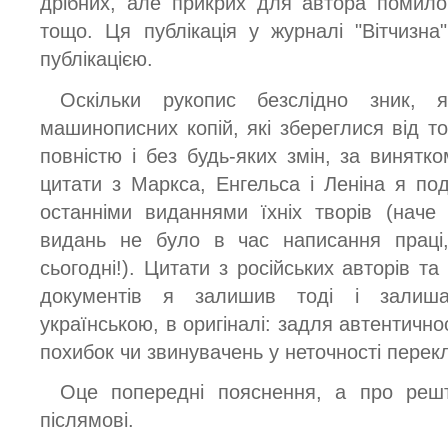
дрібних, але прикрих для автора помило
тощо. Ця публікація у журналі "Вітчизн
публікацією.
Оскільки рукопис безслідно зник, 
машинописних копій, які збереглися від то
повністю і без будь-яких змін, за винятк
цитати з Маркса, Енгельса і Леніна я под
останніми виданнями їхніх творів (наче
видань не було в час написання праці
сьогодні!). Цитати з російських авторів та
документів я залишив тоді і залиш
українською, в оригіналі: задля автентично
похибок чи звинувачень у неточності перек
Оце попередні пояснення, а про решт
післямові.