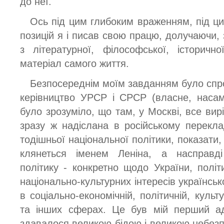
до неї.
Ось під цим глибоким враженням, під ци
позицій я і писав свою працю, долучаючи,
з літературної, філософської, історич
матеріал самого життя.
Безпосереднім моїм завданням було спр
керівництво УРСР і СРСР (власне, насам
було зрозуміло, що там, у Москві, все вир
зразу ж надіслана в російському переклад
тодішньої національної політики, показат
клянеться іменем Леніна, а насправді
політику - конкретно щодо України, полі
національно-культурних інтересів українсь
в соціально-економічній, політичній, культ
та інших сферах. Це був мій перший ад
здавалося великою бідою і великою небезп