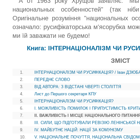
А от 1963 року Хрущов заявляє: "Мы
национальных особенностей" (так ні
Оригінальне розуміння "национальных ос
означало: русифікаторська м'ясорубка може
ми їй заважати не будемо!
Книга: ІНТЕРНАЦІОНАЛІЗМ ЧИ РУСИ
ЗМІСТ
1.
ІНТЕРНАЦІОНАЛІЗМ ЧИ РУСИФІКАЦІЯ? / Іван ДЗЮБ
2.
ПЕРЕДНЄ СЛОВО
3.
ВІД АВТОРА: З ВІДСТАНІ ЧВЕРТІ СТОЛІТТЯ
4.
Лист до Першого секретаря КПУ
5.
ІНТЕРНАЦІОНАЛІЗМ ЧИ РУСИФІКАЦІЯ?
6.
I. МОЖЛИВІСТЬ ПОМИЛОК І ПРИПУСТИМІСТЬ КРИТ
7.
II. ВАЖЛИВІСТЬ І MICЦE НАЦІОНАЛЬНОГО ПИТАНН
8.
III. СИЛИ, ЩО ПІДГОТУВАЛИ РЕВІЗІЮ ЛЕНІНСЬКОЇ
9.
IV. МАЙБУТНЄ НАЦІЙ: НАЦІЇ ЗА КОМУНІЗМУ
10.
V. НАЦІОНАЛЬНЕ ПОЧУТТЯ, НАЦІОНАЛЬНА СВІДОМ