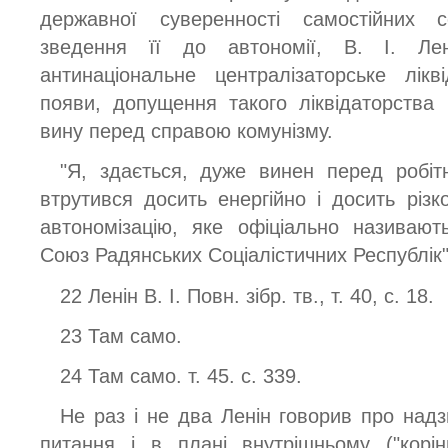
державної суверенності самостійних со
зведення її до автономії, В. І. Ле
антинаціональне централізаторське лік
появи, допущення такого ліквідаторства
вину перед справою комунізму.
"Я, здається, дуже винен перед робіт
втрутився досить енергійно і досить різк
автономізацію, яке офіціально називают
Союз Радянських Соціалістичних Республік"
22 Ленін В. І. Повн. зібр. тв., т. 40, с. 18.
23 Там само.
24 Там само. т. 45. с. 339.
Не раз і не два Ленін говорив про надз
питання і в плані внутрішньому ("корін