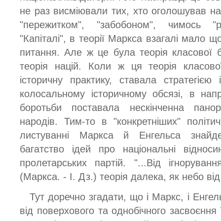
не раз висміювали тих, хто оголошував на
"пережитком", "забобоном", чимось "
"Капіталі", в теорії Маркса взагалі мало 
питання. Але ж це була теорія класової б
теорія націй. Коли ж ця теорія класов
історичну практику, ставала стратегією
колосальному історичному обсязі, в напр
боротьби поставала нескінченна пано
народів. Тим-то в "конкретніших" політ
листуванні Маркса й Енгельса знайд
багатство ідей про національні відноси
пролетарських партій. "...Від ігноруван
(Маркса. - І. Дз.) теорія далека, як небо від
Тут доречно згадати, що і Маркс, і Енгел
від поверхового та однобічного засвоєння ї