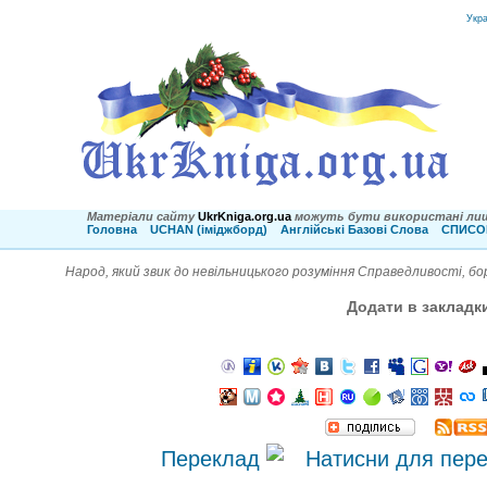
Укр
Матеріали сайту
UkrKniga.org.ua
можуть бути використані лиш
Головна
UCHAN (іміджборд)
Англійські Базові Слова
СПИСОК
Народ, який звик до невільницького розуміння Справедливості, бо
Додати в закладк
Переклад