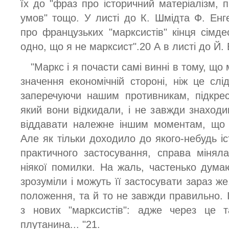
їх до "фраз про історичний матеріалізм, 
умов" тощо. У листі до К. Шмідта Ф. Енг
про французьких "марксистів" кінця сімде
одно, що я не марксист".20 А в листі до Й.
"Маркс і я почасти самі винні в тому, що
значення економічній стороні, ніж це сл
заперечуючи нашим противникам, підкре
який вони відкидали, і не завжди знаходи
віддавати належне іншим моментам, що б
Але як тільки доходило до якого-небудь іс
практичного застосування, справа мінял
ніякої помилки. На жаль, частенько дума
зрозуміли і можуть її застосувати зараз же
положення, та й то не завжди правильно. 
з нових "марксистів": адже через це 
плутанина... "21.