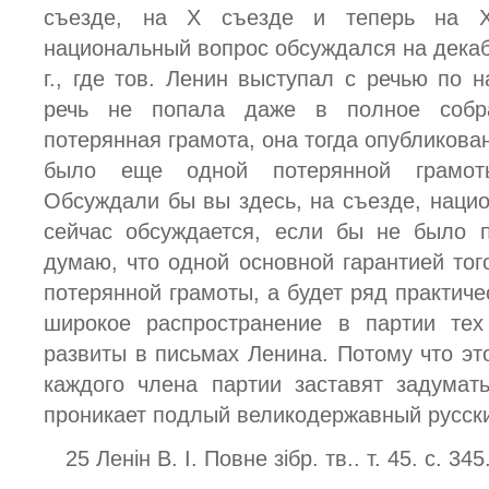
съезде, на X съезде и теперь на XI
национальный вопрос обсуждался на дека
г., где тов. Ленин выступал с речью по 
речь не попала даже в полное собра
потерянная грамота, она тогда опубликова
было еще одной потерянной грамоты 
Обсуждали бы вы здесь, на съезде, нацио
сейчас обсуждается, если бы не было п
думаю, что одной основной гарантией того
потерянной грамоты, а будет ряд практиче
широкое распространение в партии те
развиты в письмах Ленина. Потому что эт
каждого члена партии заставят задумать
проникает подлый великодержавный русски
25 Ленін В. І. Повне зібр. тв.. т. 45. с. 345