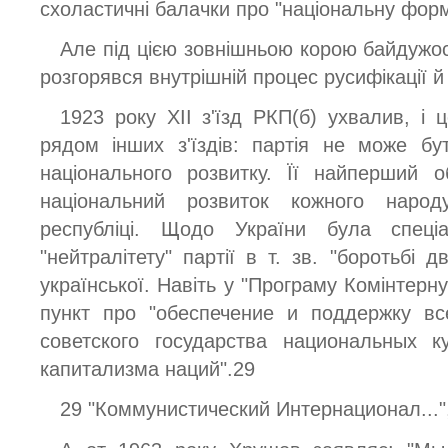
схоластичні балачки про "національну форм
Але під цією зовнішньою корою байдужост
розгорявся внутрішній процес русифікації й 
1923 року XII з'їзд РКП(б) ухвалив, і 
рядом інших з'їздів: партія не може б
національного розвитку. Її найперший о
національний розвиток кожного народ
республіці. Щодо України була спеці
"нейтралітету" партії в т. зв. "боротьбі д
української. Навіть у "Програму Комінтерн
пункт про "обеспечение и поддержку в
советского государства национальных к
капитализма наций".29
29 "Коммунистический Интернационал...",