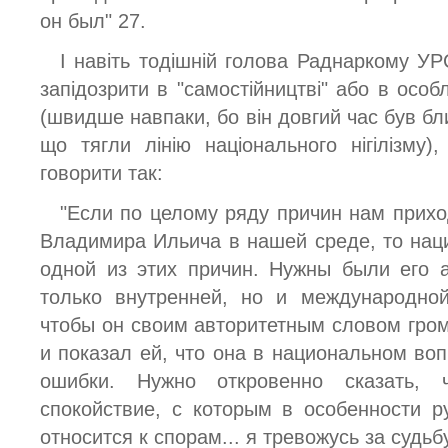
он был" 27.
І навіть тодішній голова Раднаркому УР
запідозрити в "самостійництві" або в особ
(швидше навпаки, бо він довгий час був бли
що тягли лінію національного нігілізму
говорити так:
"Если по целому ряду причин нам прихо
Владимира Ильича в нашей среде, то нац
одной из этих причин. Нужны были его а
только внутренней, но и международной
чтобы он своим авторитетным словом гро
и показал ей, что она в национальном в
ошибки. Нужно откровенно сказать,
спокойствие, с которым в особенности р
относится к спорам... я тревожусь за судьб