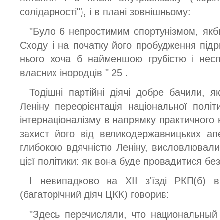
солідарності"), і в плані зовнішньому:
"Було 6 непростимим опортунізмом, якби
Сходу і на початку його пробудження підр
нього хоча б найменшою грубістю і нес
власних інородців " 25 .
Тодішні партійні діячі добре бачили, я
Леніну переорієнтація національної політ
інтернаціоналізму в напрямку практичного 
захист його від великодержавницьких ап
глибокою вдячністю Леніну, висловлювал
цієї політики: як вона буде провадитися без
І невипадково на XII з'їзді РКП(б) 
(багаторічний діяч ЦКК) говорив:
"Здесь перечисляли, что национальный 