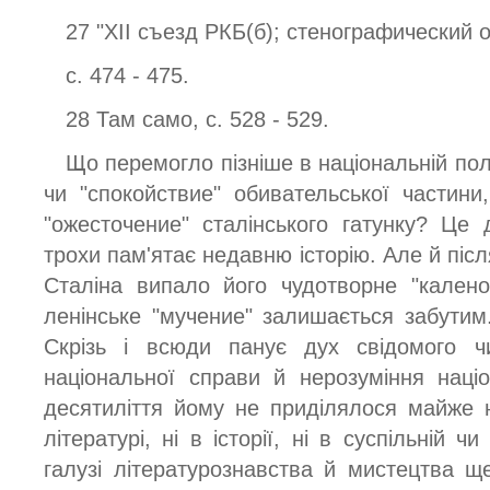
27 "XII съезд РКБ(б); стенографический о
с. 474 - 475.
28 Там само, с. 528 - 529.
Що перемогло пізніше в національній політ
чи "спокойствие" обивательської частин
"ожесточение" сталінського гатунку? Це
трохи пам'ятає недавню історію. Але й післ
Сталіна випало його чудотворне "калено
ленінське "мучение" залишається забути
Скрізь і всюди панує дух свідомого ч
національної справи й нерозуміння наці
десятиліття йому не приділялося майже ні
літературі, ні в історії, ні в суспільній ч
галузі літературознавства й мистецтва ще