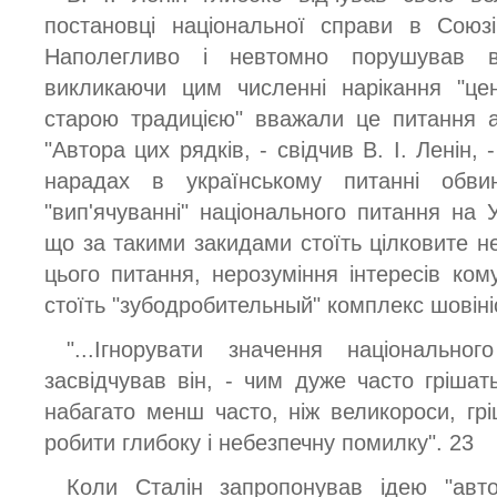
постановці національної справи в Союзі
Наполегливо і невтомно порушував в
викликаючи цим численні нарікання "цен
старою традицією" вважали це питання а
"Автора цих рядків, - свідчив В. І. Ленін, 
нарадах в українському питанні обви
"вип'ячуванні" національного питання на Ук
що за такими закидами стоїть цілковите не
цього питання, нерозуміння інтересів кому
стоїть "зубодробительный" комплекс шовін
"...Ігнорувати значення національно
засвідчував він, - чим дуже часто грішат
набагато менш часто, ніж великороси, грі
робити глибоку і небезпечну помилку". 23
Коли Сталін запропонував ідею "автоно