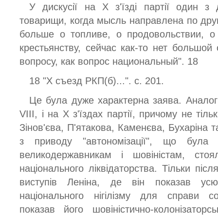
У дискусії на X з'їзді партії один з 
товарищи, когда мысль направлена по дру
больше о топливе, о продовольствии, о
крестьянству, сейчас как-то нет большой
вопросу, как вопрос национальный". 18
18 "X съезд РКП(б)...". с. 201.
Це була дуже характерна заява. Аналог
VIII, і на X з'їздах партії, причому не тіл
Зінов'єва, П'ятакова, Каменєва, Бухаріна та
з приводу "автономізації", що була 
великодержавникам і шовіністам, стоя
національного ліквідаторства. Тільки післ
виступів Леніна, де він показав усю 
національного нігілізму для справи соц
показав його шовіністично-колонізаторс