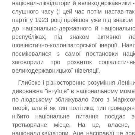
націонал-ліквідатори й великодержавники -
слушного часу (і цей час потім настав-таки
партії у 1923 році пройшов уже під знаком 
до національно-державного й національно
республіках, під знаком активної ле
шовіністично-колонізаторської інерції. Навіт
посміювалися з самої постановки наці
заговорили про розвиток соціалістич
великодержавницької нівеляції.
Глибоке і різностороннє розуміння Ленін
дивовижна "інтуїція" в національному момен
по-людському зближувало його з Марксо
теорії, але й як тип політика, тип громадя
нібито національне питання посідає 
третьорядне місце. На це, власне, 
націоналліквідатори. Але насправді це зов