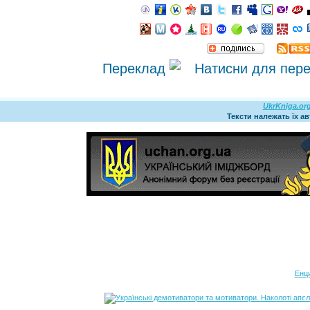
Переклад
UkrKniga.or
Тексти належать їх а
Енц