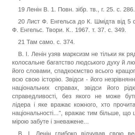
19 Ленін В. 1. Повн. зібр. тв., г. 25. с. 286.
20 Лист Ф. Енгельса до К. Шмідта від 5 
Ф. Енгельс. Твори. К.. 1967. т. 37. с. 349.
21 Там само. с. 374.
В. І. Ленін узяв марксизм не тільки як р
колосальне багатство людського духу й лю
його словами, спадкоємство всього кращо
всю свою історію. Звідси - його незрівнянн
національних справах, звідси його рідк
справедливості, без якого не може бут
лідера і яке вражає кожного, хто прочит
національності...", вражає тим більше, що 
мірою забуте і зневажене...
В. І. Ленін глибоко відчував свою вел