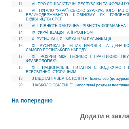
11.
VI. ПРО СОЦІАЛІСТИЧНІ РЕСПУБЛІКИ ТА ФОРМИ Ї
12.
VII. ПУГАЛО "УКРАЇНСЬКОГО БУРЖУАЗНОГО НАЦІО
ВЕЛИКОДЕРЖАВНОГО ШОВІНІЗМУ ЯК ГОЛОВНО
БУДІВНИЦТВІ СРСР
13.
VIII. РІВНІСТЬ ФАКТИЧНА І РІВНІСТЬ ФОРМААЬНА
14.
IX. УКРАЇНІЗАЦІЯ ТА ЇЇ РОЗГРОМ
15.
X. РУСИФІКАЦІЯ І МЕХАНІЗМ РУСИФІКАЦІЇ
16.
XI. РУСИФІКАЦІЯ ІНШИХ НАРОДІВ ТА ДЕНАЦІ
САМОГО РОСІЙСЬКОГО НАРОДУ
17.
XII. РОЗРИВ МІЖ ТЕОРІЄЮ І ПРАКТИКОЮ; ПЛ
ФРАЗЕОЛОГІЄЮ
18.
XIII. НАЦІОНАЛЬНЕ ПИТАННЯ Є ВОДНОЧАС І
ВСЕСВІТНЬО-ІСТОРИЧНИМ
19.
З ВІДСТАНІ ЧВЕРТЬСТОЛІТТЯ Післяслово (до журнально
20.
"НАВКОЛОЮВІЛЕЙНЕ" Неполітичні роздуми політичног
На попередню
Додати в закл