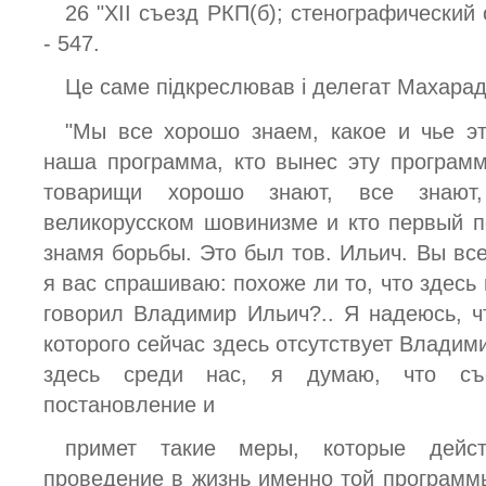
26 "XII съезд РКП(б); стенографический 
- 547.
Це саме підкреслював і делегат Махарад
"Мы все хорошо знаем, какое и чье эт
наша программа, кто вынес эту программ
товарищи хорошо знают, все знают
великорусском шовинизме и кто первый п
знамя борьбы. Это был тов. Ильич. Вы все
я вас спрашиваю: похоже ли то, что здесь 
говорил Владимир Ильич?.. Я надеюсь, ч
которого сейчас здесь отсутствует Владим
здесь среди нас, я думаю, что съ
постановление и
примет такие меры, которые дейст
проведение в жизнь именно той программ