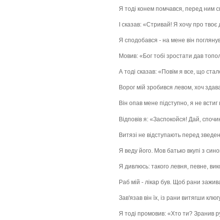
Я тоді конем помчався, перед ним 
І сказав: «Стривай! Я хочу про твоє 
Я сподобався - на мене він поглянув
Мовив: «Бог тобі зростати дав топ
А тоді сказав: «Повім я все, що стал
Ворог мій зробився левом, хоч здав
Він опав мене підступно, я не встиг
Відповів я: «Заспокойся! Дай, спочи
Витязі не відступають перед зведе
Я веду його. Мов батько вкупі з сино
Я дивлюсь: такого левня, певне, ви
Раб мій - лікар був. Щоб рани зажив
Зав'язав він їх, із рани витягши клюг
Я тоді промовив: «Хто ти? Зранив р