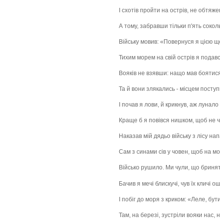
І схотів пройти на острів, не обтяж
А тому, забравши тільки п'ять сокол
Війську мовив: «Повернуся я цією 
Тихим морем на свій острів я подавс
Вояків не взявши: нащо мав боятися
Та й вони злякались - місцем поступ
І почав я лови, й крикнув, аж лунало
Краще б я повівся нишком, щоб не ч
Наказав мій дядьо війську з лісу на
Сам з синами сів у човен, щоб на м
Військо рушило. Ми чули, що бринят
Бачив я мечі блискучі, чув їх кличі о
І побіг до моря з криком: «Леле, бути
Там, на березі, зустріли вояки нас, н