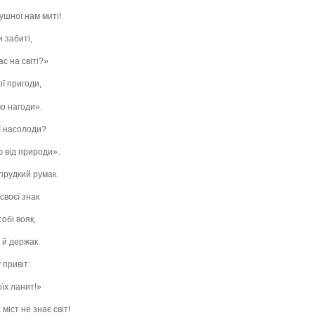
ушної нам миті!
и забиті,
ас на світі?»
ої пригоди,
о нагоди».
ї насолоди?
ю від природи».
 прудкий румак.
своєї знак
обі вояк,
, й держак.
 привіт:
оїх ланит!»
міст не знає світ!