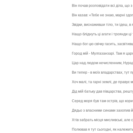
Він почав розповідати всі діла, що з
Він казав: «Тебе не знаю, марні здог
Звідки, виснаживши тіло, ти ідеш, в я
Нащо бліднуть ці агати і троянди ці 
Нащо бог цю свічку гасить, засвітивш
Город мій - Мулгазанзарі. Там я цар
Цар над людом нечисленним, Нураді
Ви тепер - в моїх владарствах, тут 
Хоч малі, та гарні землі, де правує м
Дід мій батьку дав півцарства, решт
Серед моря був там острів, що кори
Дядьо з власними синами захопив йо
Хтів забрать місця мисливські, але с
Полював я тут сьогодні, як належит