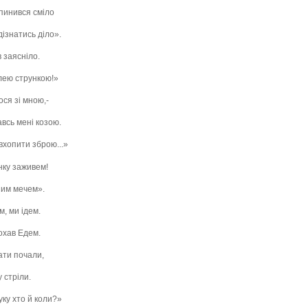
спинився сміло
дізнатись діло».
 заясніло.
олею стрункою!»
ося зі мною,-
авсь мені козою.
 вхопити зброю...»
нку заживем!
ним мечем».
м, ми ідем.
кохав Едем.
ати почали,
у стріли.
уку хто й коли?»