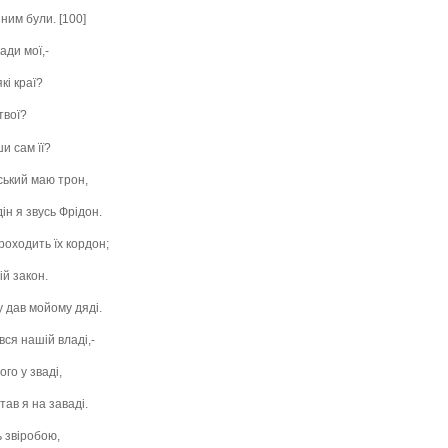
 ним були. [100]
ади мої,-
кі краї?
твої?
и сам її?
ський маю трон,
н я звусь Фрідон.
проходить їх кордон;
ій закон.
у дав мойому дяді.
вся нашій владі,-
го у зваді,
тав я на заваді.
ь звіробою,