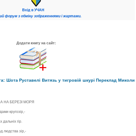
Вхід в УЧАН
ий форум з обміну зображеннями і жартами.
Додати книгу на сайт:
а: Шота Руставелі Витязь у тигровій шкурі Переклад Миколи
НА НА БЕРЕЗІ МОРЯ
дами кругозір,-
х дальніх гір.
д людства зір,-