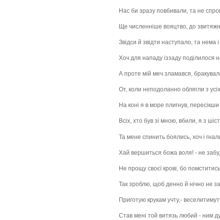
Нас би зразу повбивали, та не спро
Ще численніше вояцтво, до звитяжн
Звідси й звідти наступало, та нема і
Хоч для нападу іззаду поділилося н
А проте мій меч зламався, бракувал
От, коли неподоланно облягли з усіх
На коні я в море плигнув, пересікши
Всіх, хто був зі мною, вбили, я з ші
Та мене спинить боялись, хоч і гнал
Хай вершиться божа воля! - не забу
Не прощу своєї крові, бо помститись
Так зроблю, щоб денно й нічно не за
Приготую крукам учту,- веселитимуть
Став мені той витязь любий - ним дум