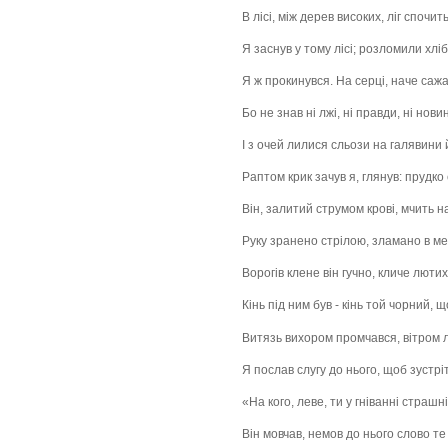
В лісі, між дерев високих, ліг спочит
Я заснув у тому лісі; розломили хліб 
Я ж прокинувся. На серці, наче сажа,
Бо не знав ні лжі, ні правди, ні новин
І з очей лилися сльози на галявини 
Раптом крик зачув я, глянув: прудко 
Він, залитий струмом крові, мчить 
Руку зранено стрілою, зламано в ме
Ворогів клене він гучно, кличе люти
Кінь під ним був - кінь той чорний, щ
Витязь вихором промчався, вітром 
Я послав слугу до нього, щоб зустріт
«На кого, леве, ти у гніванні страшн
Він мовчав, немов до нього слово те