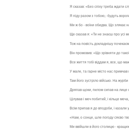
Я сказав: «Без спіху треба ждати сл
Я піду разом з тобою,- будуть ворог
Ми ж бо - воїни обидва. Що злякає н
Ще сказав я: «Ти не знаєш про усі м
Тож на повість докладнішу почекаєм
Він промовив: «Що зрівняти до тако
Все життя тобі віддам я, все, що ма
У мале, та гарне місто нас примчав
Там його зустріло військо. На журби 
Дряпав щоки, пилом сипав на лице с
Цілував і меч побитий, і кільце меча
Всім припав я до вподоби, і казали у
«Нам, о сонце, шле погоду сяєво тв
Ми ввійшли в його столицю - кращих 