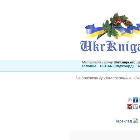
Матеріали сайту
UkrKniga.org.u
Головна
UCHAN (іміджборд)
А
Не довіряти друзям позорніше, ні
Переклад