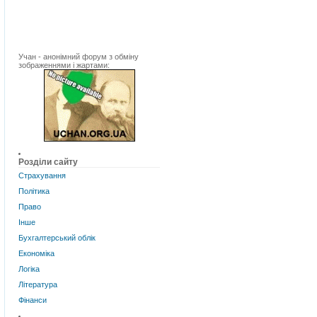
Учан - анонімний форум з обміну
зображеннями і жартами:
Розділи сайту
Страхування
Політика
Право
Інше
Бухгалтерський облік
Економіка
Логіка
Література
Фінанси