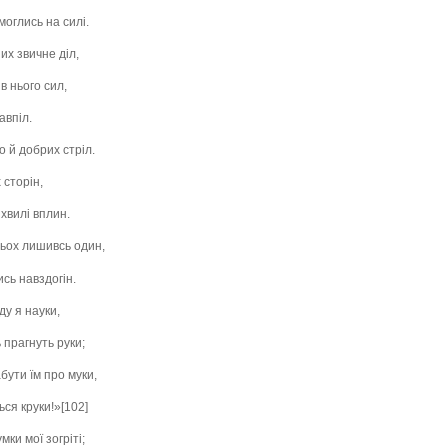
моглись на силі.
их звичне діл,
 в нього сил,
авпіл.
о й добрих стріл.
 сторін,
 хвилі вплин.
стьох лишивсь один,
ись навздогін.
ду я науки,
 прагнуть руки;
бути їм про муки,
ся круки!»[102]
ки мої зогріті;