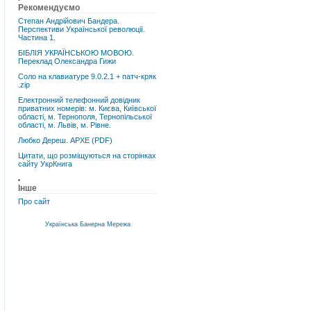
Рекомендуємо
Степан Андрійович Бандера.
Перспективи Української революції.
Частина 1.
БІБЛІЯ УКРАЇНСЬКОЮ МОВОЮ.
Переклад Олександра Гижи
Соло на клавиатуре 9.0.2.1 + патч-кряк
.zip
Електронний телефонний довідник
приватних номерів: м. Києва, Київської
області, м. Тернополя, Тернопільської
області, м. Львів, м. Рівне.
Любко Дереш. АРХЕ (PDF)
Цитати, що розміщуються на сторінках
сайту УкрКнига
Інше
Про сайт
Українська Банерна Мережа