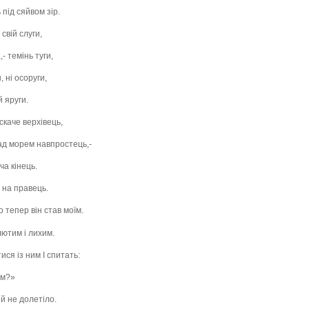
ь під сяйвом зір.
свій слуги,
- темінь туги,
, ні осоруги,
й яруги.
скаче верхівець,
над морем навпростець,-
ча кінець.
х на правець.
о тепер він став моїм.
лютим і лихим.
ися із ним І спитать:
ім?»
 й не долетіло.