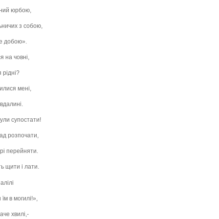
ений юрбою,
ьничих з собою,
ще добою».
я на човні,
 рідні?
илися мені,
 вдалині.
ули супостати!
пад розпочати,
орі перейняти.
ь щити і лати.
шалілі
 їм в могилі!»,
аче хвилі,-