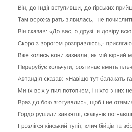
Він, до Індії вступивши, до гірських прийш
Там ворожа рать з'явилась,- не почислить 
Він сказав: «До вас, о друзі, я довіру всю 
Скоро з ворогом розправлюсь,- присягаюс
Вже колись вони зазнали, як мій вірний ме
Перерубує кольчуги, розтинає вмить плеч
Автанділ сказав: «Навіщо тут балакать г
Ми їх всіх у пил потопчем, і ніхто з них н
Враз до бою зготувались, щоб і не отямив
Гордо рушили завзятці, скакунів погнавш
І розлігся кінський тупіт, клич бійців та зб