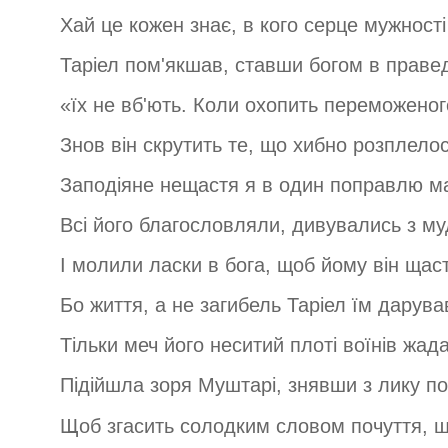
Хай це кожен знає, в кого серце мужності
Таріел пом'якшав, ставши богом в правед
«їх не вб'ють. Коли охопить переможеног
Знов він скрутить те, що хибно розплелос
Заподіяне нещастя я в один поправлю ма
Всі його благословляли, дивувались з му
І молили ласки в бога, щоб йому він щас
Бо життя, а не загибель Таріел їм дарува
Тільки меч його неситий плоті воїнів жад
Підійшла зоря Муштарі, знявши з лику п
Щоб згасить солодким словом почуття, щ