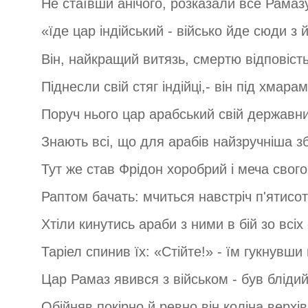
Не стаївши анічого, розказали все Рамаз
«їде цар індійський - військо йде сюди з й
Він, найкращий витязь, смертю відповіст
Піднесли свій стяг індійці,- він під хмара
Поруч нього цар арабський свій державний
Знають всі, що для арабів найзручніша зб
Тут же став Фрідон хоробрий і меча свого
Раптом бачать: мчиться навстріч п'ятисот
Хтіли кинутись араби з ними в бій зо всіх 
Таріел спинив їх: «Стійте!» - їм гукнувши 
Цар Рамаз явився з військом - був блідий
Обійняв покірно й ревно він коліна верхів