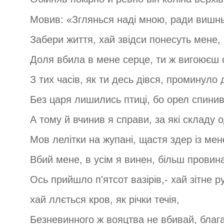
Мовив: «Зглянься наді мною, ради вишнь
Забери життя, хай звідси понесуть мене,
Доля вбила в мене серце, ти ж вигоюєш 
З тих часів, як ти десь дівся, проминуло д
Без царя лишились птиці, бо орел спинив 
А тому й вчинив я справи, за які складу о
Мов лелітки на жупані, щастя здер із мене
Вбий мене, в усім я винен, більш провина
Ось прийшло п'ятсот вазірів,- хай зітне ру
хай ллється кров, як річки течія,
Безневинного ж вояцтва не вбивай, благ