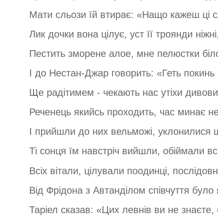
Мати сльози їй втирає: «Нащо кажеш ці 
Лик дочки вона цілує, уст її троянди ніжні
Пестить зморене алое, мне пелюстки біло
І до Нестан-Джар говорить: «Геть покинь 
Ще радітимем - чекають нас утіхи дивови
Реченець якийсь проходить, час минає н
І прийшли до них вельможі, уклонилися 
Ті сонця їм навстріч вийшли, обіймали в
Всіх вітали, цілували поодинці, послідовн
Від Фрідона з Автанділом співчуття було
Таріел сказав: «Цих левнів ви не знаєте, 