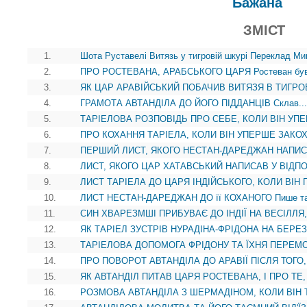
Бажана
ЗМІСТ
1.
Шота Руставелі Витязь у тигровій шкурі Переклад М
2.
ПРО РОСТЕВАНА, АРАБСЬКОГО ЦАРЯ Ростеван був 
3.
ЯК ЦАР АРАВІЙСЬКИЙ ПОБАЧИВ ВИТЯЗЯ В ТИГРОВІ
4.
ГРАМОТА АВТАНДІЛА ДО ЙОГО ПІДДАНЦІВ Склав...
5.
ТАРІЕЛОВА РОЗПОВІДЬ ПРО СЕБЕ, КОЛИ ВІН УПЕ
6.
ПРО КОХАННЯ ТАРІЕЛА, КОЛИ ВІН УПЕРШЕ ЗАКОХ
7.
ПЕРШИЙ ЛИСТ, ЯКОГО НЕСТАН-ДАРЕДЖАН НАПИС
8.
ЛИСТ, ЯКОГО ЦАР ХАТАВСЬКИЙ НАПИСАВ У ВІДПОВ
9.
ЛИСТ ТАРІЕЛА ДО ЦАРЯ ІНДІЙСЬКОГО, КОЛИ ВІН 
10.
ЛИСТ НЕСТАН-ДАРЕДЖАН ДО її КОХАНОГО Пише та,
11.
СИН ХВАРЕЗМШІ ПРИБУВАЄ ДО ІНДІЇ НА ВЕСІЛЛЯ, 
12.
ЯК ТАРІЕЛ ЗУСТРІВ НУРАДІНА-ФРІДОНА НА БЕРЕЗІ
13.
ТАРІЕЛОВА ДОПОМОГА ФРІДОНУ ТА ЇХНЯ ПЕРЕМО
14.
ПРО ПОВОРОТ АВТАНДІЛА ДО АРАВІЇ ПІСЛЯ ТОГО,
15.
ЯК АВТАНДІЛ ПИТАВ ЦАРЯ РОСТЕВАНА, І ПРО ТЕ,
16.
РОЗМОВА АВТАНДІЛА З ШЕРМАДІНОМ, КОЛИ ВІН Т