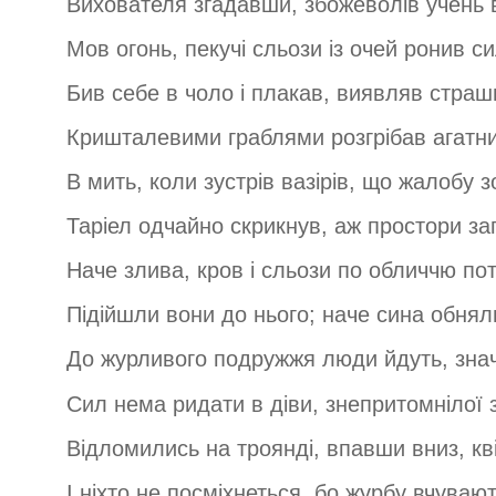
Вихователя згадавши, збожеволів учень 
Мов огонь, пекучі сльози із очей ронив с
Бив себе в чоло і плакав, виявляв страш
Кришталевими граблями розгрібав агатни
В мить, коли зустрів вазірів, що жалобу з
Таріел одчайно скрикнув, аж простори заг
Наче злива, кров і сльози по обличчю по
Підійшли вони до нього; наче сина обнял
До журливого подружжя люди йдуть, значні
Сил нема ридати в діви, знепритомнілої з
Відломились на троянді, впавши вниз, квіт
І ніхто не посміхнеться, бо журбу вчувають