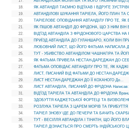
17.
АВТАНДІЛОВА МОЛИТВА ТА ЙОГО ТАЄМНИЙ ВІД'ЇЗД 
18.
ЯК АВТАНДІЛ ТАЄМНО ВІД'ЇХАВ І ВДРУГЕ ЗУСТРІВ
19.
АВТАНДІЛОВІ ШУКАННЯ ТАРІЕЛА, ЙОГО ПЛАЧ ТА СТ
20.
ТАРІЕЛОВЕ ОПОВІДАННЯ АВТАНДІЛУ ПРО ТЕ, ЯК В
21.
ЯК ПІШОВ АВТАНДІЛ ДО ФРІДОНА, ЩО З НИМ ВІН Б
22.
ВІД'ЇЗД АВТАНДІЛА З ФРІДОНОВОГО ЦАРСТВА НА 
23.
ПРИЇЗД АВТАНДІЛА ДО ГУЛАНШАРО, КОЛИ ВІН ПР
24.
ЛЮБОВНИЙ ЛИСТ, ЩО ЙОГО ФАТЬМА НАПИСАЛА ДО
25.
ТУТ - УБИВСТВО АВТАНДІЛОМ ЧАШНАГІРА ТА ЙОГ
26.
ЯК ФАТЬМА ПРИВЕЛА НЕСТАН-ДАРЕДЖАН ДО СЕБЕ
27.
ФАТЬМА ОПОВІДАЄ АВТАНДІЛУ ПРО ТЕ, ЯК КАДЖІ 
28.
ЛИСТ, ПИСАНИЙ ВІД ФАТЬМИ ДО НЕСТАН-ДАРЕДЖА
29.
ЛИСТ НЕСТАН-ДАРЕДЖАН ДО ЇЇ КОХАНОГО До...
30.
ЛИСТ АВТАНДІЛА, ПИСАНИЙ ДО ФРІДОНА Написав:.
31.
ВІД'ЇЗД ТАРІЕЛА ТА АВТАНДІЛА ДО ФРІДОНА Вранці
32.
ЗДОБУТТЯ КАДЖЕТСЬКОЇ ФОРТЕЦІ ТА ВИЗВОЛЕН
33.
РОЗЛУКА ТАРІЕЛА З ЦАРЕМ МОРІВ ТА ПРИБУТТЯ 
34.
ТАРІЕЛ ЗНОВУ ІДЕ ДО ПЕЧЕРИ ТА БАЧИТЬ СКАРБИ
35.
ТУТ - ВЕСІЛЛЯ АВТАНДІЛА І ТІНАТІН, ЩО ЙОГО ВЛ
36.
ТАРІЕЛ ДІЗНАЄТЬСЯ ПРО СМЕРТЬ ІНДІЙСЬКОГО ЦА