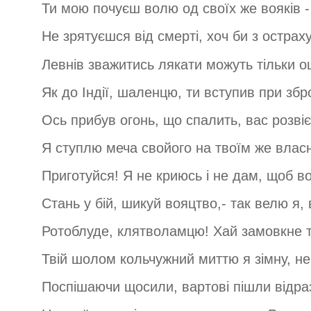
Ти мою почуєш волю од своїх же вояків -
Не зрятуєшся від смерті, хоч би з остраху
Левнів зважитись лякати можуть тільки о
Як до Індії, шаленцю, ти вступив при збро
Ось прибув огонь, що спалить, вас розвіє 
Я ступлю меча свойого на твоїм же власні
Приготуйся! Я не криюсь і не дам, щоб во
Стань у бій, шикуй вояцтво,- так велю я,
Ротоблуде, клятволамцю! Хай замовкне т
Твій шолом кольчужний миттю я зімну, не
Поспішаючи щосили, вартові пішли відра