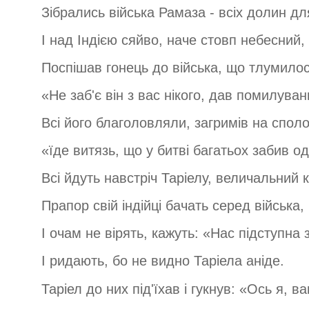
Зібрались війська Рамаза - всіх долин дл
І над Індією сяйво, наче стовп небесний,
Поспішав гонець до війська, що тлумилос
«Не заб'є він з вас нікого, дав помилуван
Всі його благоловляли, загримів на споло
«їде витязь, що у битві багатьох забив о
Всі йдуть навстріч Таріелу, величальний к
Прапор свій індійці бачать серед війська,
І очам не вірять, кажуть: «Нас підступна 
І ридають, бо не видно Таріела аніде.
Таріел до них під'їхав і гукнув: «Ось я, в