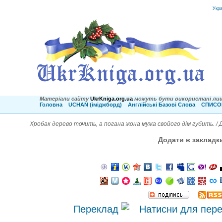
Укр
Матеріали сайту
UkrKniga.org.ua
можуть бути використані лиш
Головна
UCHAN (іміджборд)
Англійські Базові Слова
СПИСОК
Хробак дерево точить, а погана жона мужа свойого дім губить. /
Додати в закладк
Переклад