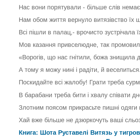
Нас вони порятували - більше слів немає
Нам обом життя вернуло витязівство їх 
Всі пішли в палац,- врочисто зустрічала ї
Мов казання привселюдне, так промовил
«Ворогів, що нас гнітили, божа знищила 
А тому я можу нині і радіти, й веселиться
Поскидайте всі жалобу! Грати треба сурм
В барабани треба бити і хвалу співати дн
Злотним поясом прикрасьте пишні одяги 
Хай вже більше не дзюркочуть ваші сльоз
Книга: Шота Руставелі Витязь у тигро