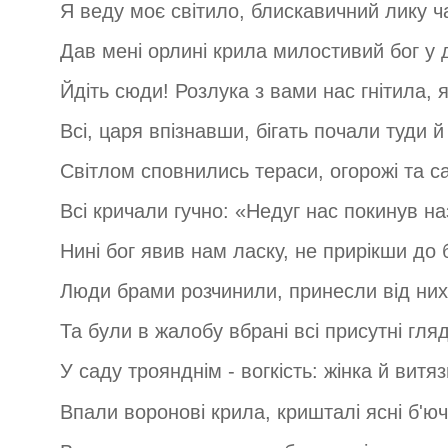
Я веду моє світило, блискавичний лику ч
Дав мені орлині крила милостивий бог у 
Йдіть сюди! Розлука з вами нас гнітила, я
Всі, царя впізнавши, бігать почали туди й
Світлом сповнились тераси, огорожі та с
Всі кричали гучно: «Недуг нас покинув н
Нині бог явив нам ласку, не прирікши до 
Люди брами розчинили, принесли від них
Та були в жалобу вбрані всі присутні гляд
У саду троянднім - вогкість: жінка й витяз
Впали воронові крила, кришталі ясні б'юч