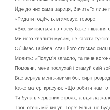
Йде до них сама цариця, бачить їх лице 
«Ридати годі!», їх вгамовує, говоре:
«Вже зміняється на ласку боже гнівання 
Ми його хвалити мусим, не казати тужно:
Обіймає Таріела, стан його стискає сильн
Мовить: «Полум'я загасло, та пече вогон
Помовчи, мене послухай і стамуй свій зо
Вас вернув мені живими бог, сиріт розра
Каже матері красуня: «Що робити нам, о
Ти була в червоних строях, а вдягла жал
Трон отець мій кинув. Горе! Більш не буде