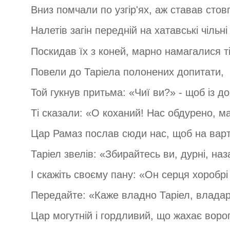
Вниз помчали по узгір'ях, аж ставав сто
Налетів загін передній на хатавські чільні
Поскидав їх з коней, марно намагалися ті
Повели до Таріела полонених допитати,
Той гукнув притьма: «Чиї ви?» - щоб із д
Ті сказали: «О коханий! Нас обдурено, м
Цар Рамаз послав сюди нас, щоб на варті
Таріел звелів: «Збирайтесь ви, дурні, наз
І скажіть своєму пану: «Он серця хоробрі
Передайте: «Каже владно Таріел, владар
Цар могутній і гордливий, що жахає ворог