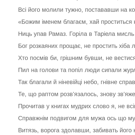
Всі його молили тужно, постававши на ко
«Божим іменем благаєм, хай проститься 
Ниць упав Рамаз. Горіла в Таріела мисль
Бог розкаяних прощає, не простить хіба
Хто посмів би, грішним бувши, не вести
Пил на голови та попіл люди сипали жур
Так благали й ніневійці небо, гнівне спра
Те, що раптом розв'язалось, знову зв'яже
Прочитав у книгах мудрих слово я, не вс
Справжнім подвигом для мужа ось що мус
Витязь, ворога здолавши, забивать його 