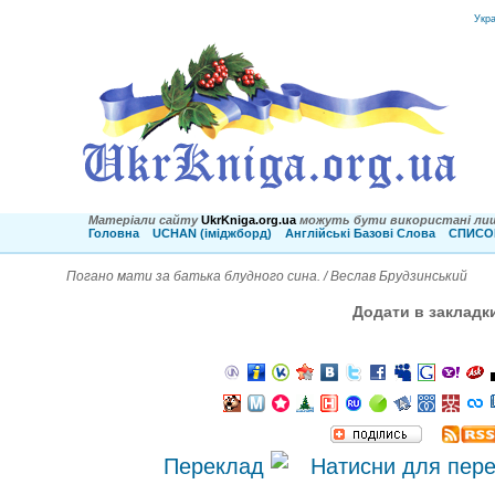
Укр
Матеріали сайту
UkrKniga.org.ua
можуть бути використані лиш
Головна
UCHAN (іміджборд)
Англійські Базові Слова
СПИСОК
Погано мати за батька блудного сина. / Веслав Брудзинський
Додати в закладк
Переклад