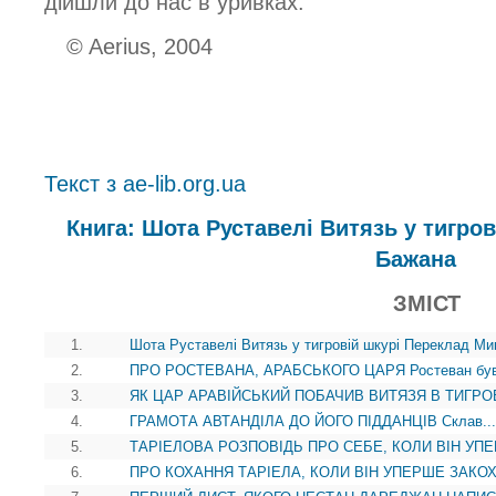
дійшли до нас в уривках.
© Aerius, 2004
Текст з ae-lib.org.ua
Книга: Шота Руставелі Витязь у тигро
Бажана
ЗМІСТ
1.
Шота Руставелі Витязь у тигровій шкурі Переклад М
2.
ПРО РОСТЕВАНА, АРАБСЬКОГО ЦАРЯ Ростеван був 
3.
ЯК ЦАР АРАВІЙСЬКИЙ ПОБАЧИВ ВИТЯЗЯ В ТИГРОВІ
4.
ГРАМОТА АВТАНДІЛА ДО ЙОГО ПІДДАНЦІВ Склав...
5.
ТАРІЕЛОВА РОЗПОВІДЬ ПРО СЕБЕ, КОЛИ ВІН УПЕ
6.
ПРО КОХАННЯ ТАРІЕЛА, КОЛИ ВІН УПЕРШЕ ЗАКОХ