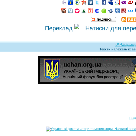
Переклад
UkrKniga.or
Тексти належать їх а
Енц