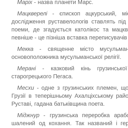
Маріх
- назва планети Марс.
Мацкверелі
- єпископ ацкурський, міс
дослідження руставелологів ставлять під
поеми, де згадується католікос та мацкв
певніше - це пізніша вставка переписувачів
Мекка
- священне місто мусульман
основоположника мусульманської релігії.
Мерані
- казковий кінь грузинсько
старогрецького Пегаса.
Месхи
- одне з грузинських племен, щ
Грузії в теперішньому Ахалціхському рай
Руставі, гадана батьківщина поета.
Міджнур
- грузинська переробка араб
шалений од кохання. Так названий і ге