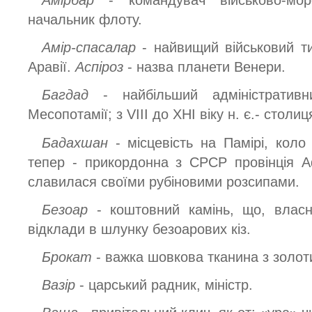
Амірбар
- командувач військово-мо
начальник флоту.
Амір-спасалар
- найвищий військовий т
Аравії.
Аспіроз
- назва планети Венери.
Багдад
- найбільший адміністратив
Месопотамії; з VIII до ХНІ віку н. є.- столи
Бадахшан
- місцевість на Памірі, коло
тепер - прикордонна з СРСР провінція Аф
славилася своїми рубіновими розсипами.
Безоар
- коштовний камінь, що, власн
відклади в шлунку безоарових кіз.
Брокат
- важка шовкова тканина з золот
Вазір
- царський радник, міністр.