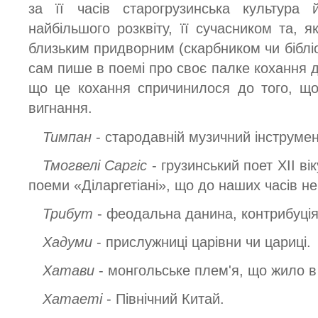
за її часів старогрузинська культура
найбільшого розквіту, її сучасником та, я
близьким придворним (скарбником чи бібліо
сам пише в поемі про своє палке кохання д
що це кохання спричинилося до того, щ
вигнання.
Тимпан
- стародавній музичний інструмен
Тмогвелі Саргіс
- грузинський поет XII ві
поеми «Діларгетіані», що до наших часів не
Трибут
- феодальна данина, контрибуція
Хадуми
- прислужниці царівни чи цариці.
Хатави
- монгольське плем'я, що жило в
Хатаеті
- Північний Китай.