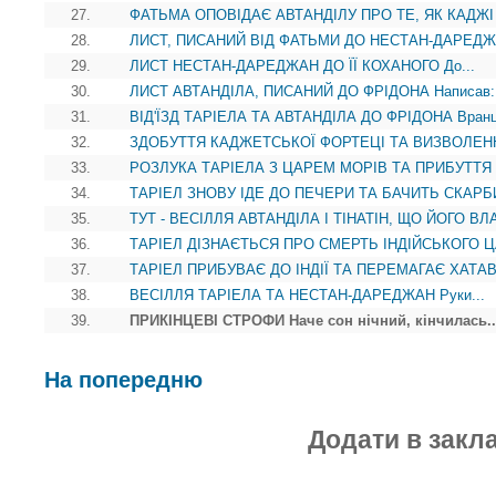
27.
ФАТЬМА ОПОВІДАЄ АВТАНДІЛУ ПРО ТЕ, ЯК КАДЖІ 
28.
ЛИСТ, ПИСАНИЙ ВІД ФАТЬМИ ДО НЕСТАН-ДАРЕДЖА
29.
ЛИСТ НЕСТАН-ДАРЕДЖАН ДО ЇЇ КОХАНОГО До...
30.
ЛИСТ АВТАНДІЛА, ПИСАНИЙ ДО ФРІДОНА Написав:.
31.
ВІД'ЇЗД ТАРІЕЛА ТА АВТАНДІЛА ДО ФРІДОНА Вранці
32.
ЗДОБУТТЯ КАДЖЕТСЬКОЇ ФОРТЕЦІ ТА ВИЗВОЛЕН
33.
РОЗЛУКА ТАРІЕЛА З ЦАРЕМ МОРІВ ТА ПРИБУТТЯ 
34.
ТАРІЕЛ ЗНОВУ ІДЕ ДО ПЕЧЕРИ ТА БАЧИТЬ СКАРБИ
35.
ТУТ - ВЕСІЛЛЯ АВТАНДІЛА І ТІНАТІН, ЩО ЙОГО ВЛ
36.
ТАРІЕЛ ДІЗНАЄТЬСЯ ПРО СМЕРТЬ ІНДІЙСЬКОГО ЦА
37.
ТАРІЕЛ ПРИБУВАЄ ДО ІНДІЇ ТА ПЕРЕМАГАЄ ХАТАВІ
38.
ВЕСІЛЛЯ ТАРІЕЛА ТА НЕСТАН-ДАРЕДЖАН Руки...
39.
ПРИКІНЦЕВІ СТРОФИ Наче сон нічний, кінчилась..
На попередню
Додати в закл