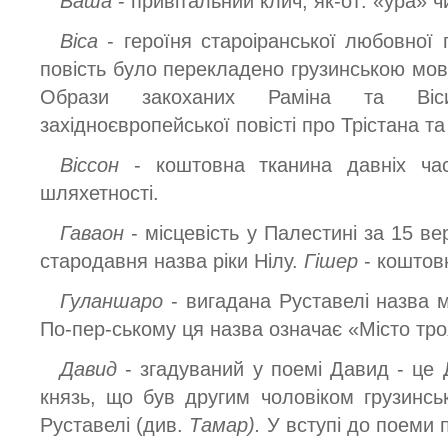
Ваша
- привітальний клич, як-от: «ура» 
Віса
- героїня староіранської любовної по
повість було перекладено грузинською мов
Образи закоханих Раміна та Віс
західноєвропейської повісті про Трістана та
Віссон
- коштовна тканина давніх ча
шляхетності.
Гаваон
- місцевість у Палестині за 15 в
стародавня назва ріки Нілу.
Гішер
- коштовн
Гуланшаро
- вигадана Руставелі назва 
По-пер-ському ця назва означає «Місто тр
Давид
- згадуваний у поемі Давид - це 
князь, що був другим чоловіком грузинськ
Руставелі (див.
Тамар).
У вступі до поеми 