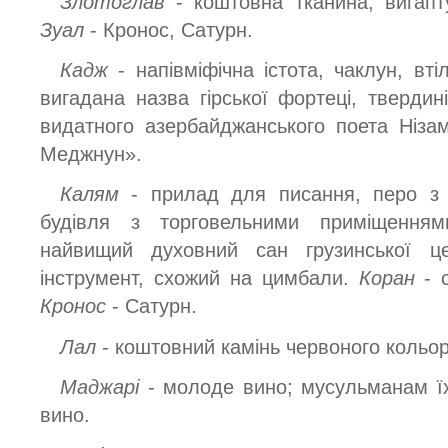
Злотоглав
- коштовна тканина, вигап
Зуал
- Кронос, Сатурн.
Кадж
- напівміфічна істота, чаклун, вт
вигадана назва гірської фортеці, твердин
видатного азербайджанського поета Нізам
Меджнун».
Калям
- прилад для писання, перо з
будівля з торговельними приміщення
найвищий духовний сан грузинської ц
інструмент, схожий на цимбали.
Коран
- 
Кронос
- Сатурн.
Лал
- коштовний камінь червоного кольору
Маджарі
- молоде вино; мусульманам їх
вино.