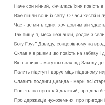
Наче сон нічний, кінчилась їхня повість в 
Вже пішли вони із світу. О часи хисткі й л
Час - це мить одна, хоч довгим він здаєть
Так пишу я, месх незнаний, родом з сели
Богу Грузії Давиду, сонцерівному на врод
Склав я віршами цю повість на забаву і д
Він поширює могутньо жах від Заходу до
Палить підступ і дарує міць підданому на
Славить подвиги Давида - марні всі стар
Повість цю про край далекий, про діла й 
Про державців чужоземних, про пригоди ї