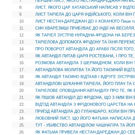
7.
ПЕРШИЙ ЛИСТ, ЯКОГО НЕСТАН-ДАРЕДЖАН НАПИС
8.
ЛИСТ, ЯКОГО ЦАР ХАТАВСЬКИЙ НАПИСАВ У ВІДПОВ
9.
ЛИСТ ТАРІЕЛА ДО ЦАРЯ ІНДІЙСЬКОГО, КОЛИ ВІН 
10.
ЛИСТ НЕСТАН-ДАРЕДЖАН ДО її КОХАНОГО Пише та,
11.
СИН ХВАРЕЗМШІ ПРИБУВАЄ ДО ІНДІЇ НА ВЕСІЛЛЯ, 
12.
ЯК ТАРІЕЛ ЗУСТРІВ НУРАДІНА-ФРІДОНА НА БЕРЕЗІ
13.
ТАРІЕЛОВА ДОПОМОГА ФРІДОНУ ТА ЇХНЯ ПЕРЕМО
14.
ПРО ПОВОРОТ АВТАНДІЛА ДО АРАВІЇ ПІСЛЯ ТОГО,
15.
ЯК АВТАНДІЛ ПИТАВ ЦАРЯ РОСТЕВАНА, І ПРО ТЕ,
16.
РОЗМОВА АВТАНДІЛА З ШЕРМАДІНОМ, КОЛИ ВІН Т
17.
АВТАНДІЛОВА МОЛИТВА ТА ЙОГО ТАЄМНИЙ ВІД'ЇЗД 
18.
ЯК АВТАНДІЛ ТАЄМНО ВІД'ЇХАВ І ВДРУГЕ ЗУСТРІВ
19.
АВТАНДІЛОВІ ШУКАННЯ ТАРІЕЛА, ЙОГО ПЛАЧ ТА СТ
20.
ТАРІЕЛОВЕ ОПОВІДАННЯ АВТАНДІЛУ ПРО ТЕ, ЯК В
21.
ЯК ПІШОВ АВТАНДІЛ ДО ФРІДОНА, ЩО З НИМ ВІН Б
22.
ВІД'ЇЗД АВТАНДІЛА З ФРІДОНОВОГО ЦАРСТВА НА 
23.
ПРИЇЗД АВТАНДІЛА ДО ГУЛАНШАРО, КОЛИ ВІН ПР
24.
ЛЮБОВНИЙ ЛИСТ, ЩО ЙОГО ФАТЬМА НАПИСАЛА ДО
25.
ТУТ - УБИВСТВО АВТАНДІЛОМ ЧАШНАГІРА ТА ЙОГ
26.
ЯК ФАТЬМА ПРИВЕЛА НЕСТАН-ДАРЕДЖАН ДО СЕБЕ