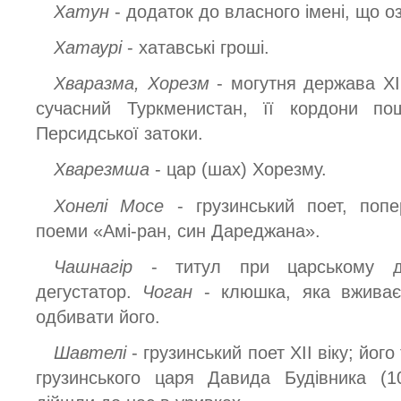
Хатун
- додаток до власного імені, що оз
Хатаурі
- хатавські гроші.
Хваразма, Хорезм
- могутня держава XII
сучасний Туркменистан, її кордони п
Персидської затоки.
Хварезмша
- цар (шах) Хорезму.
Хонелі Мосе
- грузинський поет, поп
поеми «Амі-ран, син Дареджана».
Чашнагір
- титул при царському дв
дегустатор.
Чоган
- клюшка, яка вживає
одбивати його.
Шавтелі
- грузинський поет XII віку; його
грузинського царя Давида Будівника (1