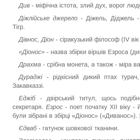
Див
- міфічна істота, злий дух, ворог люд
Діжлійське джерело
- Діжель, Діджель 
Тігр.
Дівнос, Діон
- сіракузький філософ (IV вік
«Діонос»
- назва збірки віршів Езроса (д
Драхма
- срібна монета, а також - міра ва
Дураджі
- рідкісний дикий птах тура
Закавказзі.
Еджіб
- двірський титул, щось подіб
секретаря.
Езрос
- поет початку XII віку 
були зібрані в збірці «Діонос» («Диванос»). 
Єдваб
- гатунок шовкової тканини.