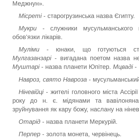
Меджнун».
Місреті
- старогрузинська назва Єгипту.
Мукри
- служники мусульманського 
обов'язки лікарів.
Муліми
- юнаки, що готуються ст
Мулгазанзарі
- вигадана поетом назва не
Муштарі
- назва планети Юпітер.
Мцваді
-
Навроз, свято Навроза
- мусульманський
Ніневійці
- жителі головного міста Ассірії
року до н. є. мідянами та вавілоняна
зруйнування як кару божу, наслану на нінев
Отарід
- назва планети Меркурій.
Перпер
- золота монета, червінець.