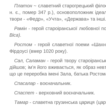
Платон ~
славетний старогрецький філо
н. є., помер 347 р.), основоположник ідеал
твори - «Федр», «Учта», «Держава» та інші.
Рамін
- герой староіранської любовної пов
Віса).
Ростом
- герой славетної поеми «Шахн
Фірдоусі (вмер 1020 року).
Сал, Саламан
- герой твору староірансь
дійшов; ім'я його вживається, як образ не
що це переробка імені Зала, батька Ростом
Спасалар
- воєначальник.
Спаспет
- верховний воєначальник.
Тамар
- славетна грузинська цариця (цар