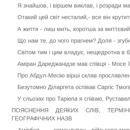
Я знайшов, і віршем виклав, і розради м
Отакий цей світ несталий,- все він крутит
А життя - лиш мить, коротша за миттєвий 
Що нам те, до чого прагнем? Доля - згубн
Світом тим і цим владує, нещедротна в бл
Аміран Дареджанідзе мав співця - Мосе Х
Про Абдул-Месію вірші склав прославлен
Безутомно Діларгета оспівав Саргіс Тмогв
У сльозах про Таріела я співаю, Руставел
ПОЯСНЕННЯ ДЕЯКИХ СЛІВ, ТЕРМІН
ГЕОГРАФІЧНИХ НАЗВ