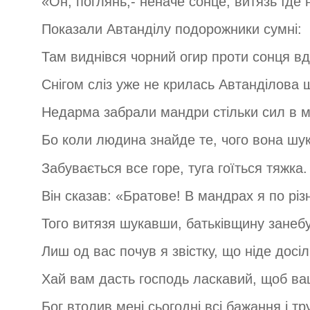
«Он, поглянь,- неначе сонце, витязь їде н
Показали Автанділу подорожники сумні:
Там виднівся чорний огир проти сонця вд
Снігом сліз уже не крилась Автанділова 
Недарма забрали мандри стільки сил в м
Бо коли людина знайде те, чого вона шук
Забувається все горе, туга гоїться тяжка.
Він сказав: «Братове! В мандрах я по різ
Того витязя шукавши, батьківщину занебу
Лиш од вас почув я звістку, що ніде досіл
Хай вам дасть господь ласкавий, щоб ва
Бог втолив мені сьогодні всі бажання і тр