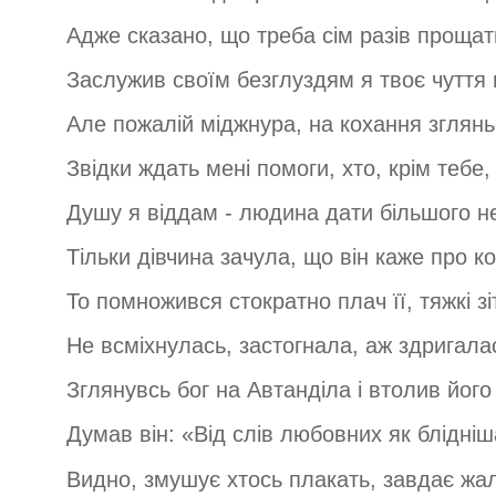
Адже сказано, що треба сім разів прощат
Заслужив своїм безглуздям я твоє чуття
Але пожалій міджнура, на кохання зглянь
Звідки ждать мені помоги, хто, крім тебе
Душу я віддам - людина дати більшого н
Тільки дівчина зачула, що він каже про к
То помножився стократно плач її, тяжкі зі
Не всміхнулась, застогнала, аж здригала
Зглянувсь бог на Автанділа і втолив його
Думав він: «Від слів любовних як блідніш
Видно, змушує хтось плакать, завдає жал