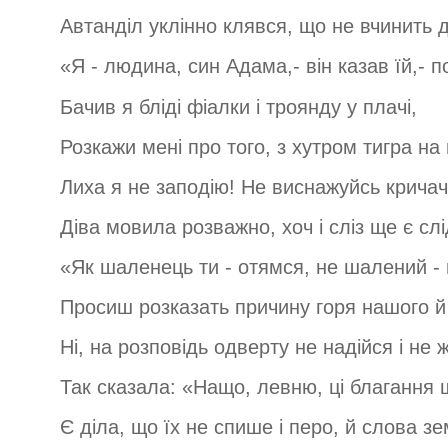
Автанділ уклінно клявся, що не вчинить ді
«Я - людина, син Адама,- він казав їй,- 
Бачив я бліді фіалки і троянду у плачі,
Розкажи мені про того, з хутром тигра на 
Лиха я не заподію! Не виснажуйсь кричач
Діва мовила розважно, хоч і сліз ще є слі
«Як шаленець ти - отямся, не шалений - 
Просиш розказать причину горя нашого й
Ні, на розповідь одверту не надійся і не ж
Так сказала: «Нащо, левню, ці благання
Є діла, що їх не спише і перо, й слова з