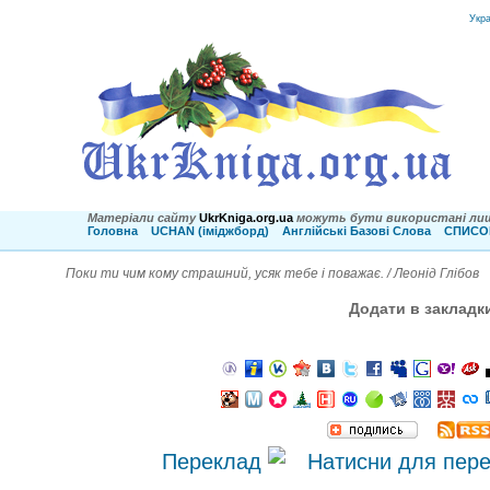
Укр
Матеріали сайту
UkrKniga.org.ua
можуть бути використані лиш
Головна
UCHAN (іміджборд)
Англійські Базові Слова
СПИСОК
Поки ти чим кому страшний, усяк тебе і поважає. / Леонід Глібов
Додати в закладк
Переклад