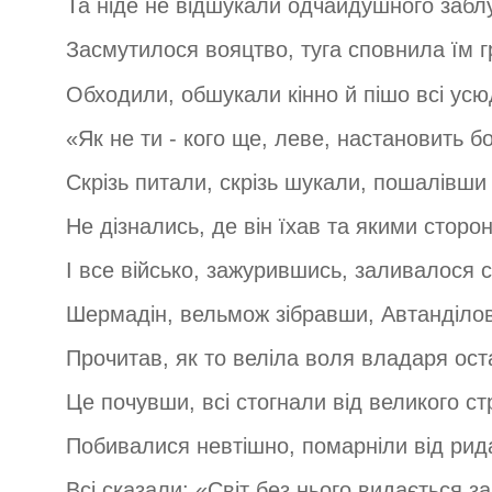
Та ніде не відшукали одчайдушного забл
Засмутилося вояцтво, туга сповнила їм г
Обходили, обшукали кінно й пішо всі усю
«Як не ти - кого ще, леве, настановить б
Скрізь питали, скрізь шукали, пошалівши 
Не дізнались, де він їхав та якими сторо
І все військо, зажурившись, заливалося 
Шермадін, вельмож зібравши, Автанділо
Прочитав, як то веліла воля владаря ост
Це почувши, всі стогнали від великого с
Побивалися невтішно, помарніли від рид
Всі сказали: «Світ без нього видається за