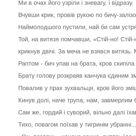
Ми в очах його узріли і зневагу, і відразу.
Вчувши крик, провів рукою по бичу-залізо
Наймолодшого пустили, най би сам устряв
Той, на витязя помчавши, «Стій-но! Стій-н
крикнув двічі. За меча не взявся витязь. 
Раптом - бич упав на брата, кров скипіла 
Брату голову розкраяв канчука єдиним з
Повалив у прах зухвальця, кров його зм
Кинув долі, наче трупа, нам, завмерлим 
Сам же, гордий і суворий, вільно далі їх
Тихо, повагом поїхав у тигринім убранні..