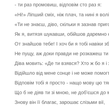
- ти раз промовиш, відповім сто раз я:
«Ні!» Ліпший сміх, ніж плач, та нині я вол
«Ти не знаєш, діво, скільки я зазнав приго
Як я, витязя шукавши, обійшов даремно с
От знайшов тебе! І хоч би я тобі навіки з
Не пущу, аж доки правди не розкажеш ти 
Діва мовить: «Де ти взявся? Хто ж бо я і 
Відійшло від мене сонце і не може помог
Відповім тобі я просто - нащо мову цю тя
Що б не діяв ти зі мною, не доб'єшся до 
Знову він її благає, зарошає слізьми вії,