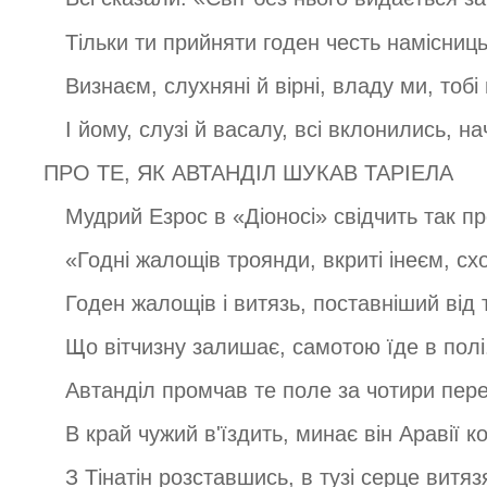
Тільки ти прийняти годен честь намісниць
Визнаєм, слухняні й вірні, владу ми, тобі
І йому, слузі й васалу, всі вклонились, на
ПРО ТЕ, ЯК АВТАНДІЛ ШУКАВ ТАРІЕЛА
Мудрий Езрос в «Діоносі» свідчить так пр
«Годні жалощів троянди, вкриті інеєм, сх
Годен жалощів і витязь, поставніший від 
Що вітчизну залишає, самотою їде в полі
Автанділ промчав те поле за чотири пере
В край чужий в'їздить, минає він Аравії к
З Тінатін розставшись, в тузі серце витяз