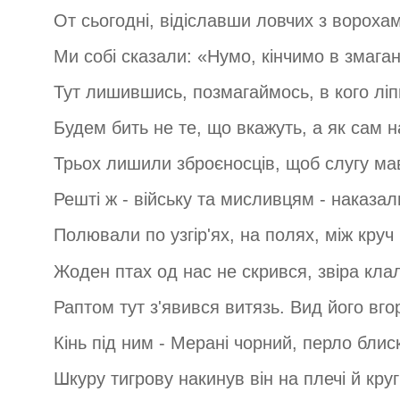
От сьогодні, відіславши ловчих з ворохам
Ми собі сказали: «Нумо, кінчимо в змаганн
Тут лишившись, позмагаймось, в кого ліпш
Будем бить не те, що вкажуть, а як сам н
Трьох лишили зброєносців, щоб слугу ма
Решті ж - війську та мисливцям - наказал
Полювали по узгір'ях, на полях, між круч 
Жоден птах од нас не скрився, звіра кла
Раптом тут з'явився витязь. Вид його вг
Кінь під ним - Мерані чорний, перло блис
Шкуру тигрову накинув він на плечі й круг