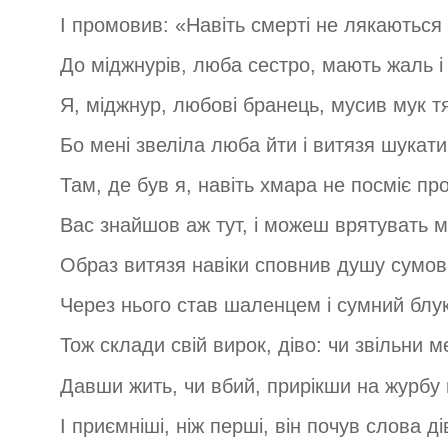
І промовив: «Навіть смерті не лякаються 
До міджнурів, люба сестро, мають жаль і з
Я, міджнур, любові бранець, мусив мук т
Бо мені звеліла люба йти і витязя шукати
Там, де був я, навіть хмара не посміє про
Вас знайшов аж тут, і можеш врятувать м
Образ витязя навіки сповнив душу сумов
Через нього став шаленцем і сумний блук
Тож склади свій вирок, діво: чи звільни ме
Давши жить, чи вбий, прирікши на журбу
І приємніші, ніж перші, він почув слова ді