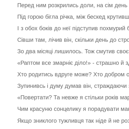
Перед ним розкрились доли, на сім день
Під горою бігла річка, між бескед крутив
І з обох боків до неї підступив похмурий б
Сівши там, лічив він, скільки день до ст
Зо два місяці лишилось. Тож смутив своє
«Раптом все змарніє діло!» - страшно й 
Хто родитись вдруге може? Хто добром 
Зупинивсь і думу думав він, страждаючи 
«Повертати? Та невже я стільки років ма
Чим красуню сонцелику я порадувати ма
Якщо зниклого тужливця так ніде й не р