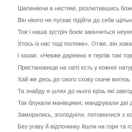
Шаленіючи в нестямі, розлютившись бож
Він нікого не пускає підійти до себе щільн
Тож і наша зустріч боєм закінчиться неух
Хтось із нас тоді поляже». Отже, він хов
І казав: «Невже даремно я терпів такі то
Пристановище на світі єсть у кожної нату
Хай же десь до свого схову скаче витязь
Та знайду я шлях до нього крізь які завго
Так блукали манівцями, мандрували дві 
Заморились, зголодніли, потомилися з х
Без угаву й відпочинку йшли на гори та г