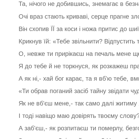
Та, нічого не добившись, знемагає в безна
Очі враз стають криваві, серце прагне злої
Він схопив ЇЇ за коси і ножа притис до шиї
Крикнув їй: «Тебе звільнити? Відпустить 
О, невже ти прирікаєш на печаль мене щ
Я до тебе й не торкнуся, як розкажеш пр
А як ні,- хай бог карає, та я вб'ю тебе, в
«Ти обрав поганий засіб тайну звідати чу
Як не вб'єш мене,- так само далі житиму 
І тоді навіщо маю довірять твоєму слову
А заб'єш,- як розпитаєш ти померлу, без