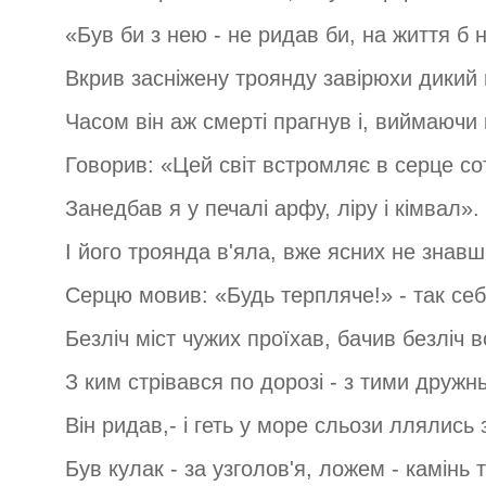
«Був би з нею - не ридав би, на життя б 
Вкрив засніжену троянду завірюхи дикий
Часом він аж смерті прагнув і, виймаючи
Говорив: «Цей світ встромляє в серце со
Занедбав я у печалі арфу, ліру і кімвал».
І його троянда в'яла, вже ясних не знавш
Серцю мовив: «Будь терпляче!» - так себ
Безліч міст чужих проїхав, бачив безліч в
З ким стрівався по дорозі - з тими дружн
Він ридав,- і геть у море сльози ллялись 
Був кулак - за узголов'я, ложем - камінь 