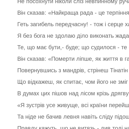
Не посохнути ніколи сліз невпинному ру
Він сказав: «Найкраща рада - це терпінн
Геть загибель передчасну! - тож і серце х
Я без бога не здолаю діло виконать жада
Те, що має бути,- буде; що судилося - те
Він сказав: «Померти ліпше, як життя в га
Повернувшись з мандрів, стрінеш Тінатін
Що відкажеш, як спитає, чом його не зміг
В думах цих пішов над лісом крізь дрягву
«Я зустрів усе живуще, всі країни перейш
Та ніде не бачив левня навіть сліду підо
Правду кажуть, що не витязь - див тоді н