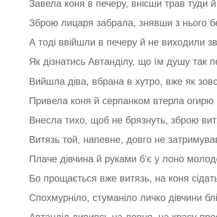
Завела коня в печеру, внісши трав туди й
Зброю лицаря забрала, знявши з нього б
А тоді ввійшли в печеру й не виходили зві
Як дізнатись Автанділу, що їм душу так 
Вийшла діва, вбрана в хутро, вже як зовс
Привела коня й серпанком втерла огирю 
Внесла тихо, щоб не брязнуть, зброю вит
Витязь той, напевне, довго не затримував
Плаче дівчина й руками б'є у лоно молод
Бо прощається вже витязь, на коня сідать
Спохмурніло, стуманіло личко дівчини бл