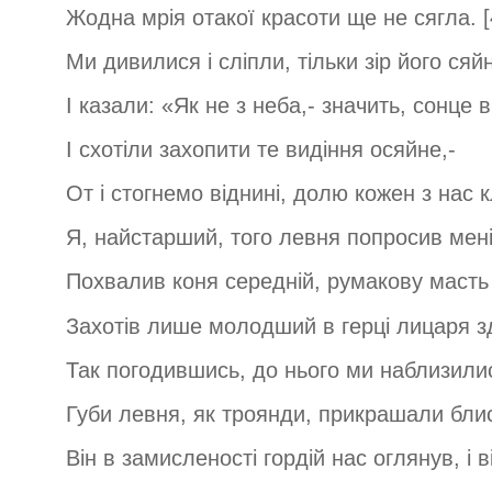
Жодна мрія отакої красоти ще не сягла. [
Ми дивилися і сліпли, тільки зір його сяй
І казали: «Як не з неба,- значить, сонце 
І схотіли захопити те видіння осяйне,-
От і стогнемо віднині, долю кожен з нас 
Я, найстарший, того левня попросив мені
Похвалив коня середній, румакову масть 
Захотів лише молодший в герці лицаря з
Так погодившись, до нього ми наблизилис
Губи левня, як троянди, прикрашали блис
Він в замисленості гордій нас оглянув, і в