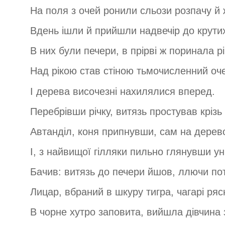
На поля з очей ронили сльози розпачу й 
Вдень ішли й прийшли надвечір до крутих
В них були печери, в прірві ж поринала рі
Над рікою став стіною тьмочисленний оче
І дерева височезні нахилялися вперед.
Перебрівши річку, витязь простував крізь
Автанділ, коня припнувши, сам на дерево
І, з найвищої гілляки пильно глянувши ун
Бачив: витязь до печери йшов, ллючи пот
Лицар, вбраний в шкуру тигра, чагарі ряс
В чорне хутро заповита, вийшла дівчина 