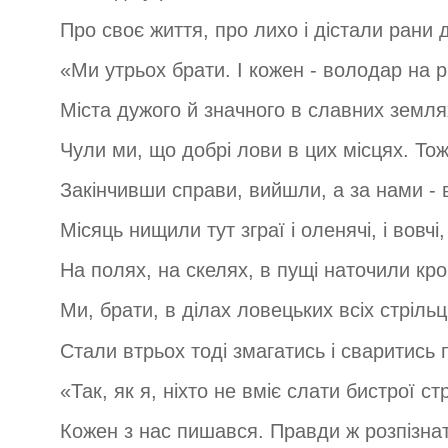
Про своє життя, про лихо і дістали рани д
«Ми утрьох брати. І кожен - володар на рі
Міста дужого й значного в славних землях
Чули ми, що добрі лови в цих місцях. Тож
Закінчивши справи, вийшли, а за нами - в
Місяць нищили тут зграї і оленячі, і вовчі,
На полях, на скелях, в пущі наточили кров
Ми, брати, в ділах ловецьких всіх стріль
Стали втрьох тоді змагатись і сваритись 
«Так, як я, ніхто не вміє слати бистрої стр
Кожен з нас пишався. Правди ж розпізнат