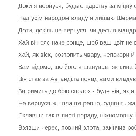
Доки я вернуся, будьте царству за міцну 
Над усім народом владу я лишаю Шерма
Доти, докіль не вернуся, чи десь в мандр
Хай він сяє наче сонце, щоб ваш цвіт не в
Хай, як віск, розтопить чвару, непокори й
Вам відомо, що його я шанував, як сина 
Він стає за Автанділа понад вами владув
Загримить до бою сполох - буде він, як я,
Не вернуся ж - плачте ревно, одягніть ж
Склавши так в листі пораду, ніжномовну і
Взявши черес, повний злота, закінчив ро