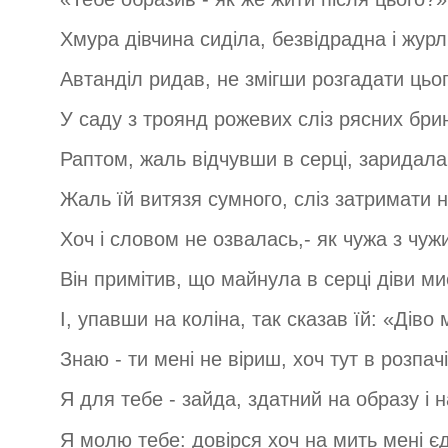
Хмура дівчина сиділа, безвідрадна і журл
Автанділ ридав, не змігши розгадати цьо
У саду з троянд рожевих сліз рясних бри
Раптом, жаль відчувши в серці, заридала г
Жаль їй витязя сумного, сліз затримати 
Хоч і словом не озвалась,- як чужа з чуж
Він примітив, що майнула в серці діви ми
І, упавши на коліна, так сказав їй: «Діво 
Знаю - ти мені не віриш, хоч тут в розпачі
Я для тебе - зайда, здатний на образу і н
Я молю тебе: довірся хоч на мить мені є