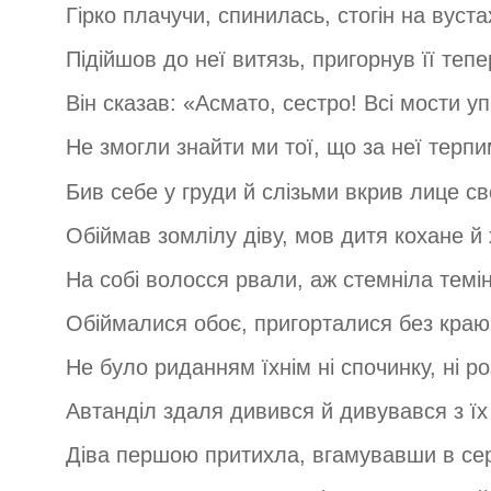
Гірко плачучи, спинилась, стогін на вуст
Підійшов до неї витязь, пригорнув її тепе
Він сказав: «Асмато, сестро! Всі мости у
Не змогли знайти ми тої, що за неї терпи
Бив себе у груди й слізьми вкрив лице св
Обіймав зомлілу діву, мов дитя кохане й 
На собі волосся рвали, аж стемніла темін
Обіймалися обоє, пригорталися без краю
Не було риданням їхнім ні спочинку, ні р
Автанділ здаля дивився й дивувався з їх
Діва першою притихла, вгамувавши в серц