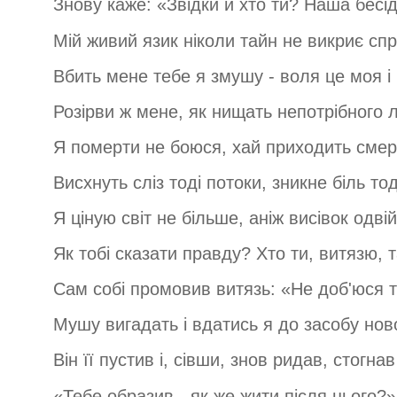
Знову каже: «Звідки й хто ти? Наша бесід
Мій живий язик ніколи тайн не викриє спр
Вбить мене тебе я змушу - воля це моя і
Розірви ж мене, як нищать непотрібного 
Я померти не боюся, хай приходить смерт
Висхнуть сліз тоді потоки, зникне біль тод
Я ціную світ не більше, аніж висівок одвій
Як тобі сказати правду? Хто ти, витязю, 
Сам собі промовив витязь: «Не доб'юся та
Мушу вигадать і вдатись я до засобу нов
Він її пустив і, сівши, знов ридав, стогнав
«Тебе образив - як же жити після цього?»