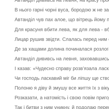
Автанділ дививсь на левня, на красу прос
В нього гарні чорні вуса, бородою ж не за
Автанділ чув пах алое, що вітрець йому п
Для красуня вбити лева, як для лева - вб
Лицар рушив звідти. Слалась перед ним 
Де за хащами долина починалася розлог
Автанділ дививсь на левня, заховавшись
І казав: «Чудесно справу розв'язала ласк
Чи господь ласкавий міг би ліпшу ще ств
Полоню я діву й змушу все життя їх з віку
Розказати, а натомість і свою повім приго
Так і битви з ним уникну, й подолаю пер