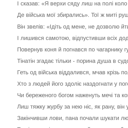
І сказав: «Я верхи сяду лиш на полі коло
Де війська мої збирались». Тої ж миті ру
Він звелів: «Ідіть од мене, не дозволю йт
І лишився самотою, відпустивши всіх до
Повернув коня й погнався по чагарнику г
Тінатін згадає тільки - порина душа в суд
Геть од війська віддалився, мчав крізь по
Хто з людей його здоліє наздогнати у пог
Чи береженого богом наженуть мечі та ко
Лиш тяжку журбу за нею ніс, як рану, він у
Закінчивши лови, пана почали шукати л