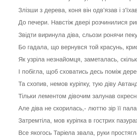
Злізши з дерева, коня він одв'язав і з'їхав
До печери. Навстіж двері розчинилися рип
Звідти виринула діва, сльози ронячи пеку
Бо гадала, що вернувся той красунь, кри
Як узріла незнайомця, заметалась, скільк
І побігла, щоб сховатись десь поміж дере
Та схопив, немов куріпку, тую діву Автанд
Тільки лементом дівочим залунав охресн
Але діва не скорилась,- люттю зір її пала
Затремтіла, мов куріпка в гострих пазура
Все якогось Таріела звала, руки простягл