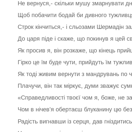
Не вернуся,- скільки мушу змарнувати днів
Щоб побачити бодай би дивного тужливц
Строк кінчиться,- і сльозами Шермадін за
До царя піде і скаже, що покинув я цей св
Як просив я, він розкаже, що кінець прий
Гірко це їм буде чути, прийдуть їм тужливі
Як тоді живим вернути з мандрувань по 
Плачучи, він так міркує, думи зважує сумн
«Справедливості твоєї чом я, боже, не з
Чом в нічев'я обертаєш блуканину цю бе
Радість вигнавши із серця, дав гніздитис