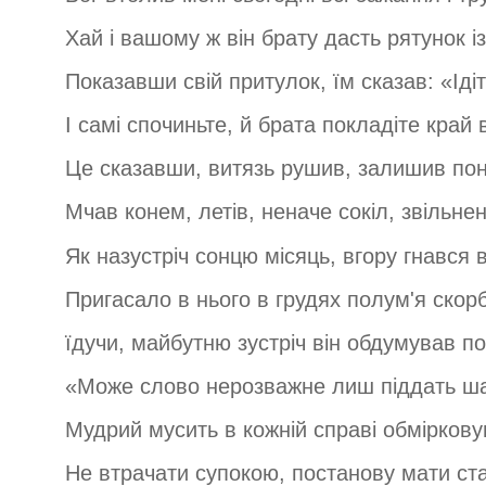
Хай і вашому ж він брату дасть рятунок із
Показавши свій притулок, їм сказав: «Ідіт
І самі спочиньте, й брата покладіте край 
Це сказавши, витязь рушив, залишив по
Мчав конем, летів, неначе сокіл, звільнен
Як назустріч сонцю місяць, вгору гнався в
Пригасало в нього в грудях полум'я скорбо
їдучи, майбутню зустріч він обдумував п
«Може слово нерозважне лиш піддать ш
Мудрий мусить в кожній справі обміркову
Не втрачати супокою, постанову мати ста