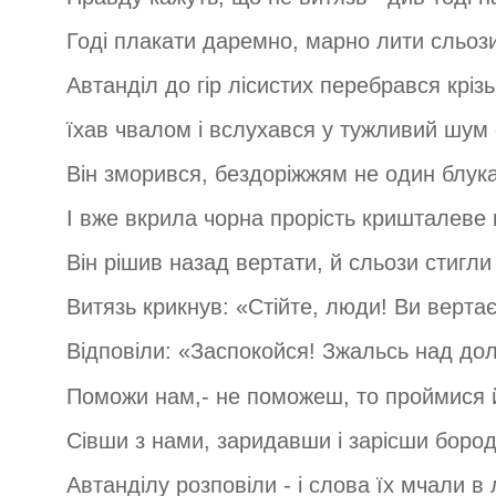
Годі плакати даремно, марно лити сльози
Автанділ до гір лісистих перебрався крізь 
їхав чвалом і вслухався у тужливий шум 
Він зморився, бездоріжжям не один блука
І вже вкрила чорна прорість кришталеве 
Він рішив назад вертати, й сльози стигли
Витязь крикнув: «Стійте, люди! Ви верта
Відповіли: «Заспокойся! Зжальсь над до
Поможи нам,- не поможеш, то проймися 
Сівши з нами, заридавши і зарісши боро
Автанділу розповіли - і слова їх мчали в л