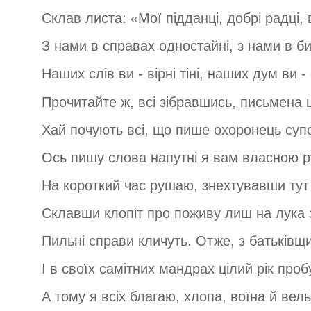
Склав листа: «Мої підданці, добрі радці, в
З нами в справах одностайні, з нами в би
Наших слів ви - вірні тіні, наших дум ви -
Прочитайте ж, всі зібравшись, письмена ц
Хай почують всі, що пише охоронець суп
Ось пишу слова напутні я вам власною р
На короткий час рушаю, знехтувавши тут
Склавши клопіт про поживу лиш на лука 
Пильні справи кличуть. Отже, з батьківщ
І в своїх самітних мандрах цілий рік проб
А тому я всіх благаю, хлопа, воїна й вел