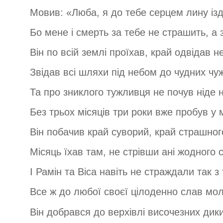
Мовив: «Люба, я до тебе серцем лину із
Бо мене і смерть за тебе не страшить, а 
Він по всій землі проїхав, край одвідав н
Звідав всі шляхи під небом до чудних чуж
Та про зниклого тужливця не почув ніде 
Без трьох місяців три роки вже пробув у 
Він побачив край суворий, край страшног
Місяць їхав там, не стрівши ані жодного 
І Рамін та Віса навіть не страждали так з 
Все ж до любої своєї цілоденно слав мол
Він добрався до верхівлі височезних диких