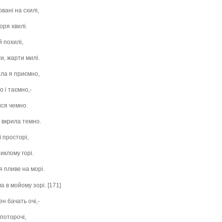
вані на схилі,
оря хвилі.
й похилі,
и, жарти милі.
ала я приємно,
 і таємно,-
ися чемно.
, вкрила темно.
ї просторі,
иклому горі.
 пливе на морі.
ма в мойому зорі. [171]
н бачать очі,-
 поторочі,