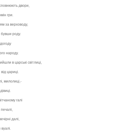
 сповнюють двори,
омін гри.
цям за верховоду,
о бувши роду.
 догоду
ого народу.
йшли в царські світлиці,
від цариці.
і, милолиці,-
дівиці.
вітчаному галі
 печалі,
ечірні далі,
 вуалі.