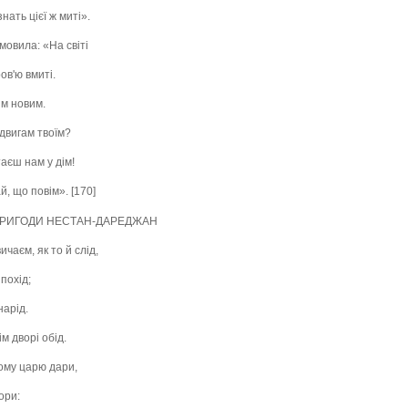
ать цієї ж миті».
мовила: «На світі
ов'ю вмиті.
ям новим.
одвигам твоїм?
аєш нам у дім!
й, що повім». [170]
ПРИГОДИ НЕСТАН-ДАРЕДЖАН
ичаєм, як то й слід,
 похід;
нарід.
м дворі обід.
шому царю дари,
ори: