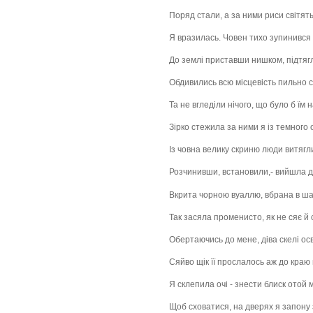
Поряд стали, а за ними риси світять
Я вразилась. Човен тихо зупинився 
До землі приставши нишком, підтягл
Обдивились всю місцевість пильно с
Та не вгледіли нічого, що було б їм 
Зірко стежила за ними я із темного 
Із човна велику скриню люди витягли
Розчинивши, встановили,- вийшла дів
Вкрита чорною вуаллю, вбрана в шат
Так засяла променисто, як не сяє й 
Обертаючись до мене, діва скелі осв
Сяйво щік її прослалось аж до краю
Я склепила очі - знести блиск отой 
Щоб сховатися, на дверях я запону