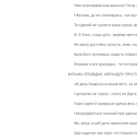
Чим загрожував нам красень? Хочу зн
І Фатьма, до ніг схилившись, так про
Ти єдиний міг зцілити рани серця, кр
Я, й Усен, і наші діти - живемо житт
Як хвалу достойну скласти, леве, п
Кров його проливши, радість поверт
Розкажу я все докладно,- ти послуха
ФАТЬМА ОПОВІДАЄ АВТАНДІЛУ ПРО 
«В день Навроза в нашім місті, за зв
І купецтво не торгує, і ніхто не йде в
Гарні одяги й прикраси одягає весь 
І впоряджується пишний при царські
Ми, купці, в цей день приносим на
Цар оддячує нас гідно тої слушної п