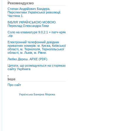
Рекомендуємо
Степан Андрійович Бандера.
Перспективи Української революції.
Частина 1.
БІБЛІЯ УКРАЇНСЬКОЮ МОВОЮ.
Переклад Олександра Гижи
Соло на клавиатуре 9.0.2.1 + патч-кряк
.zip
Електронний телефонний довідник
приватних номерів: м. Києва, Київської
області, м. Тернополя, Тернопільської
області, м. Львів, м. Рівне.
Любко Дереш. АРХЕ (PDF)
Цитати, що розміщуються на сторінках
сайту УкрКнига
Інше
Про сайт
Українська Банерна Мережа