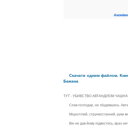
Анонімн
Скачати одним файлом. Книг
Бажана
ТУТ - УБИВСТВО АВТАНДІЛОМ ЧАШНА
Спав господар, не збудившись. Авта
Міцнотілий, стрункостанний, руки в
Він не дав йому підвестись, враз не