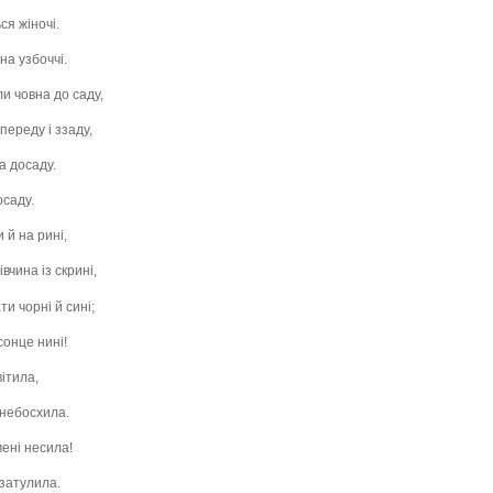
ся жіночі.
на узбоччі.
и човна до саду,
переду і ззаду,
на досаду.
осаду.
 й на рині,
чина із скрині,
и чорні й сині;
сонце нині!
ітила,
 небосхила.
мені несила!
 затулила.