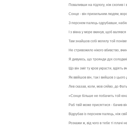
Поваливши на підлогу, ніж схопив і 
Сонце - він прихильним людям, ворога
З перснем палець одрубавши, набік 
І з вікна у море вкинув, щоб валявся 
Там знайшов собі могилу той поніве
Не стривожило нікого вбивство, вчин
Я дивуюсь, що троянди дух солодки
Що він зміг ту кров украсти, вдіять 
Як ввійшов він, так і вийшов з цього
Лев сказав, коли, мов сяйво, до Фать
«Сонце більше не побачить той юнак
Раб твій може присягтися - бачив ві
Відрубав із перснем палець, ніж сві
Розкажи ж, від чого в тебе ті плачі 