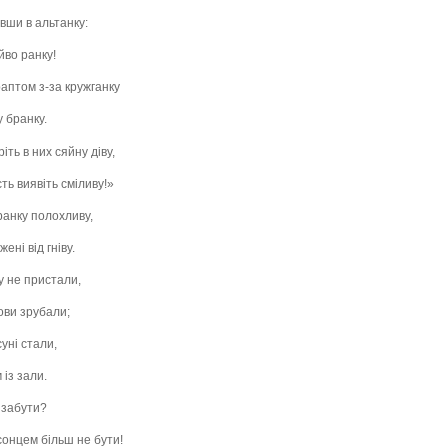
вши в альтанку:
йво ранку!
раптом з-за кружганку
у бранку.
іть в них сяйну діву,
ть виявіть сміливу!»
ранку полохливу,
ені від гніву.
ду не пристали,
лови зрубали;
уні стали,
 із зали.
 забути?
сонцем більш не бути!