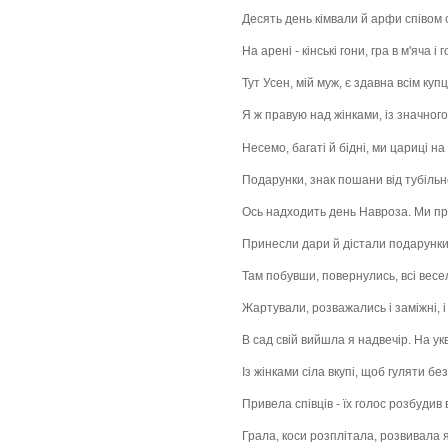
Десять день кімвали й арфи співом
На арені - кінські гони, гра в м'яча і г
Тут Усен, мій муж, є здавна всім куп
Я ж правую над жінками, із значног
Несемо, багаті й бідні, ми цариці на
Подарунки, знак пошани від тубільн
Ось надходить день Навроза. Ми при
Принесли дари й дістали подарунки 
Там побувши, повернулись, всі весел
Жартували, розважались і заміжні, і 
В сад свій вийшла я надвечір. На ук
Із жінками сіла вкупі, щоб гуляти без
Привела співців - їх голос розбудив в
Грала, коси розплітала, розвивала я