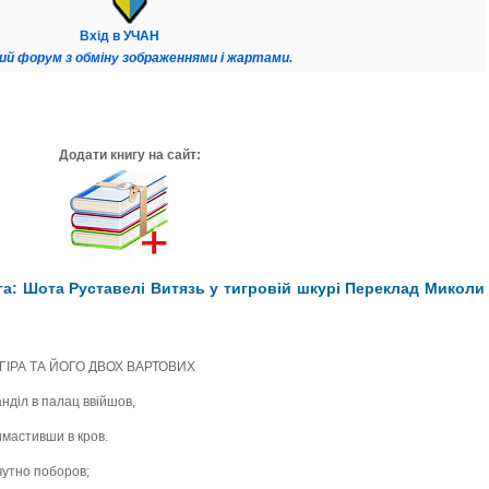
Вхід в УЧАН
ий форум з обміну зображеннями і жартами.
Додати книгу на сайт:
а: Шота Руставелі Витязь у тигровій шкурі Переклад Миколи
ГІРА ТА ЙОГО ДВОХ ВАРТОВИХ
нділ в палац ввійшов,
имастивши в кров.
чутно поборов;