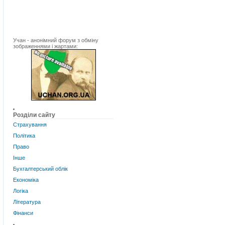
Учан - анонімний форум з обміну
зображеннями і жартами:
Розділи сайту
Страхування
Політика
Право
Інше
Бухгалтерський облік
Економіка
Логіка
Література
Фінанси