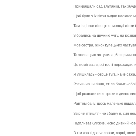
Прикрашали сад альтанки, так збудо
Щоб було з їх вікон видно наоколо м
Там і я, і все жіноцтво, молоді жінки 
Зібрались на дружню учту, на розваг
Мов сестра, жінок купецьких частув
Та зненацька затужила, безпричинно
Це помітивши, всі гості порозходил
Я лишилась,- серце туга, наче сажа
Розчинивши вікна, хтіла бачить обрі
Щоб розважитися трохи в дивно вин
Раптом бачу: щось маленьке віддаля
Звір чи птиця? - не збагну я, сил не
Підпливає ближче. Ясно дивний чове
В тім човні два чоловіки, чорні, наче