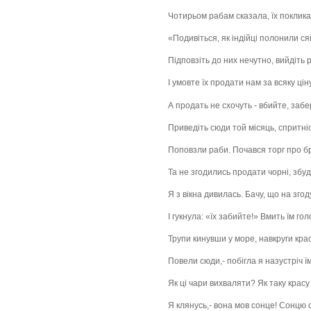
Чотирьом рабам сказала, їх поклика
«Подивіться, як індійці полонили ся
Підповзіть до них нечутно, вийдіть 
І умовте їх продати нам за всяку цін
А продать не схочуть - вбийте, забер
Приведіть сюди той місяць, спритніс
Поповзли раби. Почався торг про б
Та не згодились продати чорні, збудж
Я з вікна дивилась. Бачу, що на зго
І гукнула: «їх забийте!» Вмить їм го
Трупи кинувши у море, навкруги крас
Повели сюди,- побігла я назустріч їм
Як ці чари вихваляти? Як таку красу
Я клянусь,- вона мов сонце! Сонцю 