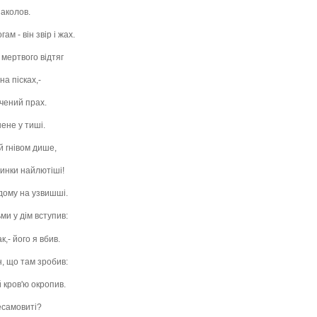
заколов.
м - він звір і жах.
мертвого відтяг
на пісках,-
чений прах.
ене у тиші.
й гнівом дише,
вчинки найлютіші!
 дому на узвишші.
ми у дім вступив:
,- його я вбив.
н, що там зробив:
й кров'ю окропив.
несамовиті?