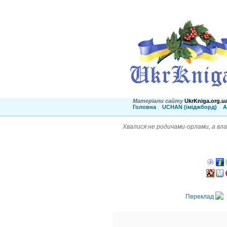
Матеріали сайту
UkrKniga.org.u
Головна
UCHAN (іміджборд)
А
Хвалися не родичами-орлами, а вла
Переклад