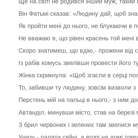
Ще на світі не родився інший муж, такий 
Він Фатьмі сказав: «Людину дай, щоб зна
Як пройти мені до нього, не блукаючи в п
Не вважаю я, що рівен красень той мені в
Скоро знатимеш, що вдію,- прожени від 
Із рабів комусь звелівши провести його т
Жінка скрикнула: «Щоб згасли в серці пол
То, забивши ту людину, зовсім визволи з 
Перстень мій на пальці в нього,- з ним д
Автанділ, минувши місто, став на березі 
З брил червоних і зелених там звелися м
Унизу - палати сяйні, а вгорі на домі тому