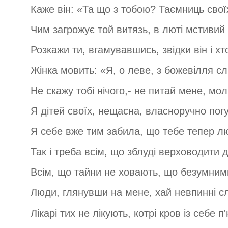
Каже він: «Та що з тобою? Таємниць свої
Чим загрожує той витязь, в люті мстивий 
Розкажи ти, вгамувавшись, звідки він і хт
Жінка мовить: «Я, о леве, з божевілля с
Не скажу тобі нічого,- не питай мене, мо
Я дітей своїх, нещасна, власноручно пог
Я себе вже тим забила, що тебе тепер л
Так і треба всім, що зблуді верховодити 
Всім, що тайни не ховають, що безумним
Люди, глянувши на мене, хай невпинні с
Лікарі тих не лікують, котрі кров із себе п