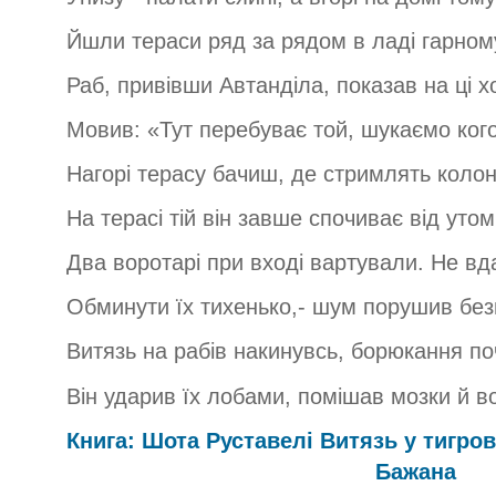
Йшли тераси ряд за рядом в ладі гарному
Раб, привівши Автанділа, показав на ці х
Мовив: «Тут перебуває той, шукаємо ког
Нагорі терасу бачиш, де стримлять коло
На терасі тій він завше спочиває від утом
Два воротарі при вході вартували. Не в
Обминути їх тихенько,- шум порушив без
Витязь на рабів накинувсь, борюкання по
Він ударив їх лобами, помішав мозки й в
Книга: Шота Руставелі Витязь у тигро
Бажана