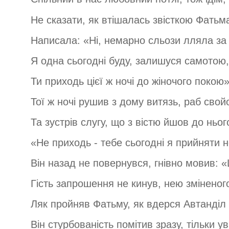
Не сказати, як втішалась звісткою Фатьм
Написала: «Ні, немарно сльози лляла за
Я одна сьогодні буду, залишуся самотою,
Ти приходь цієї ж ночі до жіночого покою»
Тої ж ночі рушив з дому витязь, раб свой
Та зустрів слугу, що з вістю йшов до ньог
«Не приходь - тебе сьогодні я прийняти н
Він назад не повернувся, гнівно мовив: 
Гість запрошення не кинув, нею зміненог
Ляк пройняв Фатьму, як вдерся Автанділ в
Він стурбованість помітив зразу, тільки у