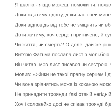
Я шалію,- якщо можеш, поможи ти, пожал
Доки ждатиму одвіту, доки час оцей мине
Доки відповідь від тебе не зміцнить чи вб
Доти житиму, хоч серце і пригнічене, й су
Чи життя, чи смерть? О доле, дай же ріш
Витязю Фатьма послала лист з мольбою 
Він читав, мов лист писався чи сестрою, 
Мовив: «Жінки не такої прагну серцем і 
Чи вона зрівнятись може із коханою моє
Не принадити троянди ґаві отакій негідній
Хоч і соловейко досі не співав троянді бід