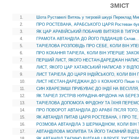
ЗМІСТ
1.
Шота Руставелі Витязь у тигровій шкурі Переклад М
2.
ПРО РОСТЕВАНА, АРАБСЬКОГО ЦАРЯ Ростеван був 
3.
ЯК ЦАР АРАВІЙСЬКИЙ ПОБАЧИВ ВИТЯЗЯ В ТИГРОВІ
4.
ГРАМОТА АВТАНДІЛА ДО ЙОГО ПІДДАНЦІВ Склав...
5.
ТАРІЕЛОВА РОЗПОВІДЬ ПРО СЕБЕ, КОЛИ ВІН УПЕ
6.
ПРО КОХАННЯ ТАРІЕЛА, КОЛИ ВІН УПЕРШЕ ЗАКОХ
7.
ПЕРШИЙ ЛИСТ, ЯКОГО НЕСТАН-ДАРЕДЖАН НАПИС
8.
ЛИСТ, ЯКОГО ЦАР ХАТАВСЬКИЙ НАПИСАВ У ВІДПОВ
9.
ЛИСТ ТАРІЕЛА ДО ЦАРЯ ІНДІЙСЬКОГО, КОЛИ ВІН 
10.
ЛИСТ НЕСТАН-ДАРЕДЖАН ДО її КОХАНОГО Пише та,
11.
СИН ХВАРЕЗМШІ ПРИБУВАЄ ДО ІНДІЇ НА ВЕСІЛЛЯ, 
12.
ЯК ТАРІЕЛ ЗУСТРІВ НУРАДІНА-ФРІДОНА НА БЕРЕЗІ
13.
ТАРІЕЛОВА ДОПОМОГА ФРІДОНУ ТА ЇХНЯ ПЕРЕМО
14.
ПРО ПОВОРОТ АВТАНДІЛА ДО АРАВІЇ ПІСЛЯ ТОГО,
15.
ЯК АВТАНДІЛ ПИТАВ ЦАРЯ РОСТЕВАНА, І ПРО ТЕ,
16.
РОЗМОВА АВТАНДІЛА З ШЕРМАДІНОМ, КОЛИ ВІН Т
17.
АВТАНДІЛОВА МОЛИТВА ТА ЙОГО ТАЄМНИЙ ВІД'ЇЗД 
18.
ЯК АВТАНДІЛ ТАЄМНО ВІД'ЇХАВ І ВДРУГЕ ЗУСТРІВ