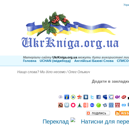
Укр
Матеріали сайту
UkrKniga.org.ua
можуть бути використані лиш
Головна
UCHAN (іміджборд)
Англійські Базові Слова
СПИСОК
Нащо слова? Ми діло несемо / Олег Ольжич
Додати в закладк
Переклад