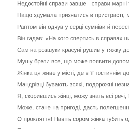
Недостойні справи завше - справи марні т
Нащо здумала признатись в пристрасті, м
Раптом він одчув у серці сумніви й перес
Він гадав: «На кого спертись в справах 
Сам на розшуки красуні рушив у тяжку до
Мушу брати все, що може появити допом
Жінка ця живе у місті, де в її гостиннім д
Мандрівці бувають всякі, подорожні незн
Я, скорившись жінці, можу знать всі речі, ї
Може, стане на пригоді, дасть полегшення
О прокляття! Навіть сором жінка губить 