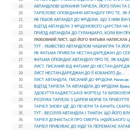
19.
АВТАНДІЛОВІ ШУКАННЯ ТАРІЕЛА, ЙОГО ПЛАЧ ТА СТ
20.
ТАРІЕЛОВЕ ОПОВІДАННЯ АВТАНДІЛУ ПРО ТЕ, ЯК В
21.
ЯК ПІШОВ АВТАНДІЛ ДО ФРІДОНА, ЩО З НИМ ВІН Б
22.
ВІД'ЇЗД АВТАНДІЛА З ФРІДОНОВОГО ЦАРСТВА НА 
23.
ПРИЇЗД АВТАНДІЛА ДО ГУЛАНШАРО, КОЛИ ВІН ПР
24.
ЛЮБОВНИЙ ЛИСТ, ЩО ЙОГО ФАТЬМА НАПИСАЛА ДО
25.
ТУТ - УБИВСТВО АВТАНДІЛОМ ЧАШНАГІРА ТА ЙОГ
26.
ЯК ФАТЬМА ПРИВЕЛА НЕСТАН-ДАРЕДЖАН ДО СЕБЕ
27.
ФАТЬМА ОПОВІДАЄ АВТАНДІЛУ ПРО ТЕ, ЯК КАДЖІ 
28.
ЛИСТ, ПИСАНИЙ ВІД ФАТЬМИ ДО НЕСТАН-ДАРЕДЖА
29.
ЛИСТ НЕСТАН-ДАРЕДЖАН ДО ЇЇ КОХАНОГО До...
30.
ЛИСТ АВТАНДІЛА, ПИСАНИЙ ДО ФРІДОНА Написав:.
31.
ВІД'ЇЗД ТАРІЕЛА ТА АВТАНДІЛА ДО ФРІДОНА Вранці
32.
ЗДОБУТТЯ КАДЖЕТСЬКОЇ ФОРТЕЦІ ТА ВИЗВОЛЕН
33.
РОЗЛУКА ТАРІЕЛА З ЦАРЕМ МОРІВ ТА ПРИБУТТЯ 
34.
ТАРІЕЛ ЗНОВУ ІДЕ ДО ПЕЧЕРИ ТА БАЧИТЬ СКАРБИ
35.
ТУТ - ВЕСІЛЛЯ АВТАНДІЛА І ТІНАТІН, ЩО ЙОГО ВЛ
36.
ТАРІЕЛ ДІЗНАЄТЬСЯ ПРО СМЕРТЬ ІНДІЙСЬКОГО ЦА
37.
ТАРІЕЛ ПРИБУВАЄ ДО ІНДІЇ ТА ПЕРЕМАГАЄ ХАТАВІ