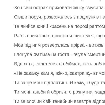
Хоч свій острах приховати жінку змусила
Сівши поруч, розважались з поцілунків і 
Та якийся юний красень на порозі раптом
Раб за ним ішов, принісши щит і меч, що в
Мов під ним розверзлась прірва - витязь 
Глянула Фатьма на гостя - вчула смертн
Вдвох їх, сплетених в обіймах, гість побач
«Не заважу вам я, жінко, завтра ж,- вимо
Ти за це мені відплатиш. Я кажу, і буде та
Ти мені ганьби й образи, о розпутна, зав
Ти за злочин свій ганебний взавтра відпо