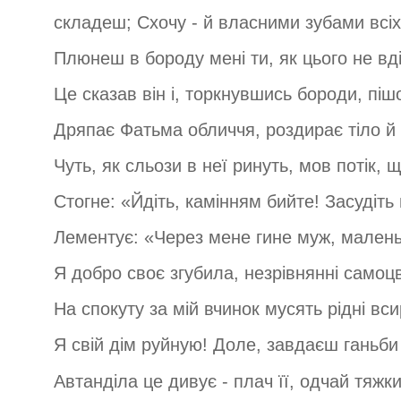
складеш; Схочу - й власними зубами всіх
Плюнеш в бороду мені ти, як цього не вд
Це сказав він і, торкнувшись бороди, пішо
Дряпає Фатьма обличчя, роздирає тіло й
Чуть, як сльози в неї ринуть, мов потік, щ
Стогне: «Йдіть, камінням бийте! Засудіть
Лементує: «Через мене гине муж, маленьк
Я добро своє згубила, незрівнянні самоцв
На спокуту за мій вчинок мусять рідні вси
Я свій дім руйную! Доле, завдаєш ганьби 
Автанділа це дивує - плач її, одчай тяжки