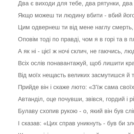
Два є виходи для тебе, два рятунки, два 
Якщо можеш ти людину вбити - вбий його
Цим одвернеш ти від мене наглу смерть, 
Оповім тоді по правді, чом я в горі та в п
А як ні - цієї ж ночі склич, не гаючись, лю
Всіх ослів понавантажуй, щоб лишити кра
Від моїх нещасть великих засмутишся й т
Прийде він і скаже люто: «З'їж сама своїх
Автанділ, оце почувши, звівся, гордий і р
Булаву схопив рукою - о, який він був слі
І сказав: «Цих справ уникнуть - був би з