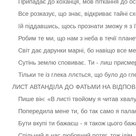
Припадає до коханця, мов піткання до ос
Все розказує, що знає, відкриває тайні сх
їй піддавшись, щось прознати зможу я з ї
Робим те ми, що нам з неба в течії плане
Світ дає дарунки марні, бо навіщо все ме
Сутінь землю сповиває. Ти - лиш присмер
Тільки те із глека ллється, що було до гл
ЛИСТ АВТАНДІЛА ДО ФАТЬМИ НА ВІДПОВ
Пише він: «В листі твойому я читав хвал
Попередила мене ти, бо так само я пала
Бути вкупі ти бажаєш - я також цього баж
Спільний в нас любовний потяг, тож ідім