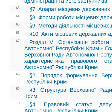
адміністрації та його заступників
63.
§7. Апарат місцевих державних 
64.
§8. Форми роботи місцевих держ
65.
§9. Методи діяльності місцевих
66.
§10. Акти місцевих державних а
67.
Розділ VI Організація роботи 
Автономної Республіки Крим - Гл
Верховної Ради Автономної Респуб
характеристика правового ст
Автономної Республіки Крим
68.
§2. Порядок формування Вер
Республіки Крим
69.
§3. Структура Верховної Ради
Крим
70.
§4. Правовий статус депу
Автономної Республіки Крим