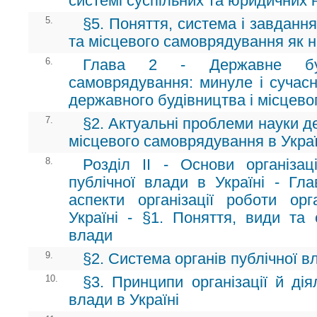
системі суспільних та юридичних 
5.
§5. Поняття, система і завданн
та місцевого самоврядування як 
6.
Глава 2 - Державне буд
самоврядування: минуле і сучасн
державного будівництва і місцев
7.
§2. Актуальні проблеми науки д
місцевого самоврядування в Украї
8.
Розділ II - Основи організаці
публічної влади в Україні - Гла
аспекти організації роботи ор
Україні - §1. Поняття, види та 
влади
9.
§2. Система органів публічної вл
10.
§3. Принципи організації й дія
влади в Україні