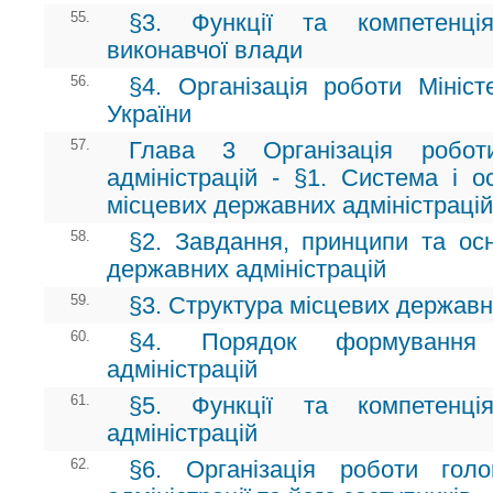
55.
§3. Функції та компетенці
виконавчої влади
56.
§4. Організація роботи Мініст
України
57.
Глава 3 Організація робот
адміністрацій - §1. Система і о
місцевих державних адміністрацій
58.
§2. Завдання, принципи та осн
державних адміністрацій
59.
§3. Структура місцевих державн
60.
§4. Порядок формування 
адміністрацій
61.
§5. Функції та компетенці
адміністрацій
62.
§6. Організація роботи гол