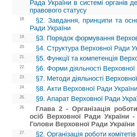
Рада України в системі органів д
правового статусу
18.
§2. Завдання, принципи та осн
Ради України
19.
§3. Порядок формування Верхов
20.
§4. Структура Верховної Ради У
21.
§5. Функції та компетенція Верх
22.
§6. Форми діяльності Верховної
23.
§7. Методи діяльності Верховно
24.
§8. Акти Верховної Ради Україн
25.
§9. Апарат Верховної Ради Укра
26.
Глава 2 - Організація робот
осіб Верховної Ради України -
Голови Верховної Ради України 
27.
§2. Організація роботи комітеті