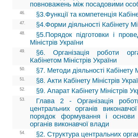
повноважень між посадовими осо
46.
§3.Функції та компетенція Кабіне
47.
§4.Форми діяльності Кабінету Мі
48.
§5.Порядок підготовки і прове
Міністрів України
49.
§6. Організація роботи ор
Кабінетом Міністрів України
50.
§7. Методи діяльності Кабінету М
51.
§8. Акти Кабінету Міністрів Укра
52.
§9. Апарат Кабінету Міністрів Ук
53.
Глава 2 - Організація робот
центральних органів виконавчо
порядок формування і основи 
органів виконавчої влади
54.
§2. Структура центральних орга