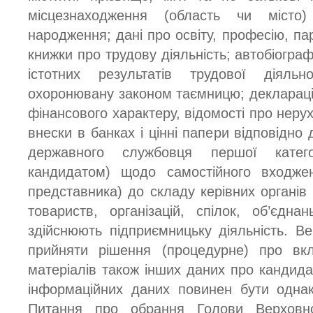
місцезнаходження (область чи місто)
народження; дані про освіту, професію, пар
книжки про трудову діяльність; автобіогра
істотних результатів трудової діяль
охоронювану законом таємницю; деклараці
фінансового характеру, відомості про неру
внески в банках і цінні папери відповідно
державного службовця першої категор
кандидатом) щодо самостійного входже
представника) до складу керівних органів
товариств, організацій, спілок, об’єдн
здійснюють підприємницьку діяльність. 
прийняти рішення (процедурне) про вк
матеріалів також інших даних про кандидаті
інформаційних даних повинен бути однак
Питання про обрання Голови Верховн