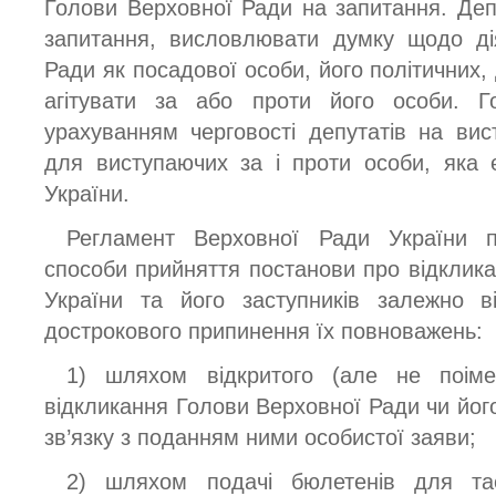
Голови Верховної Ради на запитання. Де
запитання, висловлювати думку щодо ді
Ради як посадової особи, його політичних, 
агітувати за або проти його особи. Г
урахуванням черговості депутатів на вис
для виступаючих за і проти особи, яка
України.
Регламент Верховної Ради України 
способи прийняття постанови про відклик
України та його заступників залежно ві
дострокового припинення їх повноважень:
1) шляхом відкритого (але не поіме
відкликання Голови Верховної Ради чи його
зв’язку з поданням ними особистої заяви;
2) шляхом подачі бюлетенів для тає