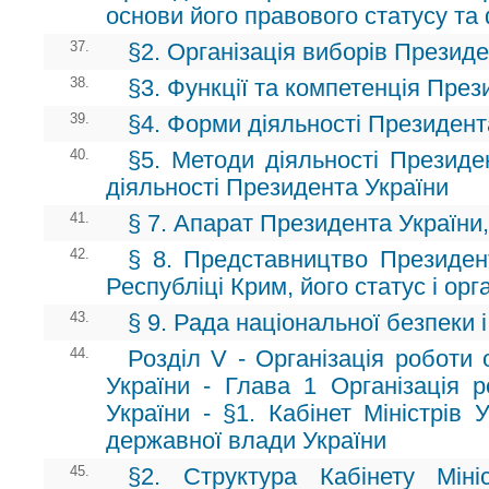
основи його правового статусу та
37.
§2. Організація виборів Президе
38.
§3. Функції та компетенція През
39.
§4. Форми діяльності Президент
40.
§5. Методи діяльності Президен
діяльності Президента України
41.
§ 7. Апарат Президента України,
42.
§ 8. Представництво Президен
Республіці Крим, його статус і орг
43.
§ 9. Рада національної безпеки 
44.
Розділ V - Організація роботи 
України - Глава 1 Організація р
України - §1. Кабінет Міністрів 
державної влади України
45.
§2. Структура Кабінету Мініс