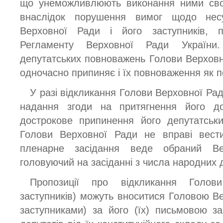
що унеможливлюють виконання ними своїх
внаслідок порушення вимог щодо несу
Верховної Ради і його заступників, пе
Регламенту Верховної Ради України.
депутатських повноважень Голови Верховно
одночасно припиняє і їх повноваження як п
У разі відкликання Голови Верховної Ра
надання згоди на притягнення його до
дострокове припинення його депутатськ
Голови Верховної Ради не вправі вести
пленарне засідання веде обраний 
головуючий на засіданні з числа народних д
Пропозиції про відкликання Голов
заступників) можуть вноситися Головою Ве
заступниками) за його (їх) письмовою 