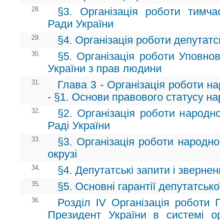
28.
§3. Організація роботи тимча
Ради України
29.
§4. Організація роботи депутатс
30.
§5. Організація роботи Уповно
України з прав людини
31.
Глава 3 - Організація роботи н
- §1. Основи правового статусу на
32.
§2. Організація роботи народн
Раді України
33.
§3. Організація роботи народн
окрузі
34.
§4. Депутатські запити і зверне
35.
§5. Основні гарантії депутатсько
36.
Розділ ІV Організація роботи 
Президент України в системі о