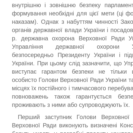
внутрішню і зовнішню безпеку парламенту
формування необхідні для цієї мети (ці ф
наказам). Однак з набуттям чинності За
органів державної влади України і посадов
р. державна охорона Верховної Ради У
Управління державної охорони Ук
безпосередньо Президенту України і під
України. При цьому слід зазначити, що Уп
виступає гарантом безпеки не тільки 
особисто Голови Верховної Ради України т
місцях їх постійного і тимчасового перебува
повноважень також гарантується безп
проживають з ними або супроводжують їх.
Перший заступник Голови Верховної 
Верховної Ради виконують визначені Конст