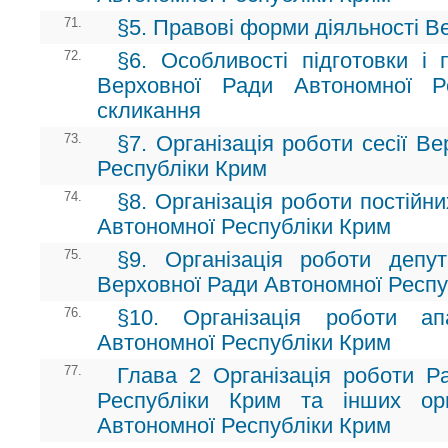
71.
§5. Правові форми діяльності В
72.
§6. Особливості підготовки і 
Верховної Ради Автономної Р
скликання
73.
§7. Організація роботи сесії В
Республіки Крим
74.
§8. Організація роботи постійн
Автономної Республіки Крим
75.
§9. Організація роботи депут
Верховної Ради Автономної Респу
76.
§10. Організація роботи а
Автономної Республіки Крим
77.
Глава 2 Організація роботи Ра
Республіки Крим та інших орг
Автономної Республіки Крим