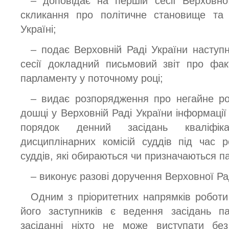
– доповідає на першій сесії Верховно
скликання про політичне становище та 
Україні;
– подає Верховній Раді України наступн
сесії докладний письмовий звіт про фак
парламенту у поточному році;
– видає розпорядження про негайне ро
дошці у Верховній Раді України інформації
порядок денний засідань кваліфіка
дисциплінарних комісій суддів під час
суддів, які обираються чи призначаються 
– виконує разові доручення Верховної Ра
Одним з пріоритетних напрямків роботи
його заступників є ведення засідань п
засіданні ніхто не може виступати бе