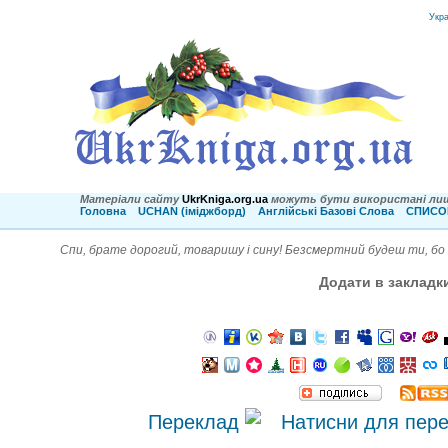
Укр
Матеріали сайту
UkrKniga.org.ua
можуть бути використані лиш
Головна
UCHAN (іміджборд)
Англійські Базові Слова
СПИСОК
Спи, брате дорогий, товаришу і сину! Безсмертний будеш ти, бо в
Додати в закладк
Переклад