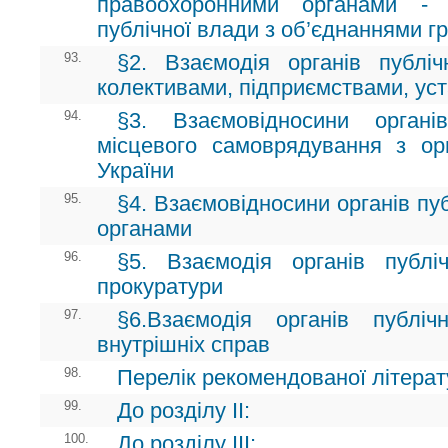
правоохоронними органами - 
публічної влади з об’єднаннями г
93.
§2. Взаємодія органів публі
колективами, підприємствами, уст
94.
§3. Взаємовідносини орган
місцевого самоврядування з о
України
95.
§4. Взаємовідносини органів пу
органами
96.
§5. Взаємодія органів публ
прокуратури
97.
§6.Взаємодія органів публі
внутрішніх справ
98.
Перелік рекомендованої літерату
99.
До розділу ІІ:
100.
До розділу ІІІ: