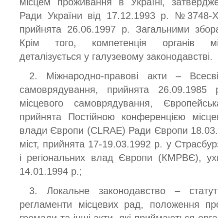
місцем проживання в Україні, затвердж
Ради України від 17.12.1993 р. №3748-XII
прийнята 26.06.1997 р. Загальними збора
Крім того, компетенція органів мі
деталізується у галузевому законодавстві.
2. Міжнародно-правові акти – Всесві
самоврядування, прийнята 26.09.1985 р
місцевого самоврядування, Європейсь
прийнята Постійною конференцією місцев
влади Європи (CLRAE) Ради Європи 18.03.1
міст, прийнята 17-19.03.1992 р. у Страсбур
і регіональних влад Європи (КМРВЄ), ух
14.01.1994 р.;
3. Локальне законодавство – статут
регламенти місцевих рад, положення про
громади та інші акти, які приймаються ор