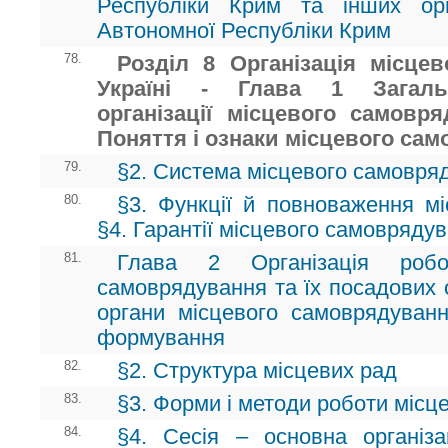
Республіки Крим та інших орг
Автономної Республіки Крим
78.
Розділ 8 Організація місце
Україні - Глава 1 Загальн
організації місцевого самовря
Поняття і ознаки місцевого сам
79.
§2. Система місцевого самовряд
80.
§3. Функції й повноваження м
§4. Гарантії місцевого самовряду
81.
Глава 2 Організація робо
самоврядування та їх посадових о
органи місцевого самоврядуванн
формування
82.
§2. Структура місцевих рад
83.
§3. Форми і методи роботи місц
84.
§4. Сесія – основна організа