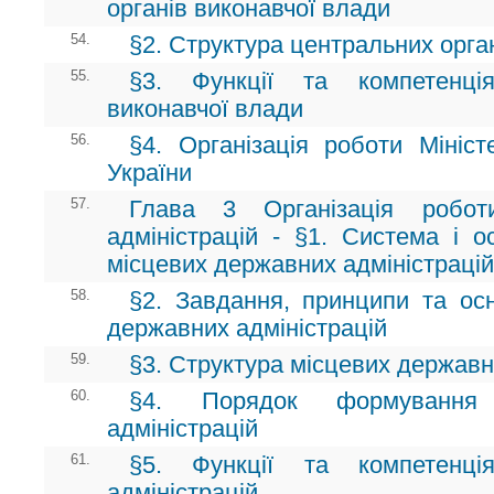
органів виконавчої влади
54.
§2. Структура центральних орга
55.
§3. Функції та компетенці
виконавчої влади
56.
§4. Організація роботи Мініст
України
57.
Глава 3 Організація робот
адміністрацій - §1. Система і о
місцевих державних адміністрацій
58.
§2. Завдання, принципи та осн
державних адміністрацій
59.
§3. Структура місцевих державн
60.
§4. Порядок формування 
адміністрацій
61.
§5. Функції та компетенці
адміністрацій