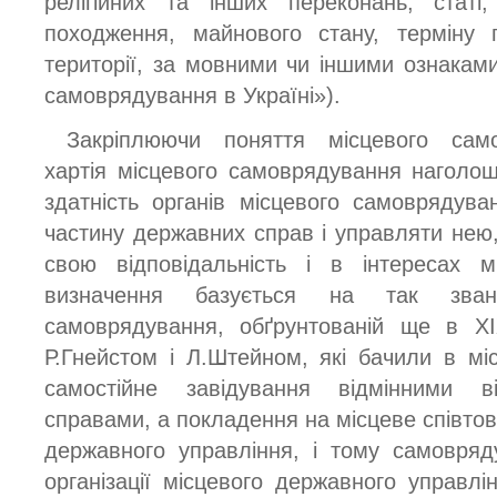
релігійних та інших переконань, статі,
походження, майнового стану, терміну 
території, за мовними чи іншими ознаками
самоврядування в Україні»).
Закріплюючи поняття місцевого само
хартія місцевого самоврядування наголо
здатність органів місцевого самоврядув
частину державних справ і управляти нею,
свою відповідальність і в інтересах м
визначення базується на так звані
самоврядування, обґрунтованій ще в ХІ
Р.Гнейстом і Л.Штейном, які бачили в м
самостійне завідування відмінними 
справами, а покладення на місцеве співто
державного управління, і тому самовря
організації місцевого державного управлін