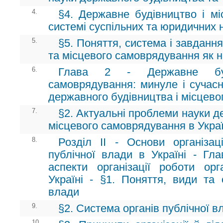
4.
§4. Державне будівництво і м
системі суспільних та юридичних 
5.
§5. Поняття, система і завданн
та місцевого самоврядування як 
6.
Глава 2 - Державне буд
самоврядування: минуле і сучасн
державного будівництва і місцев
7.
§2. Актуальні проблеми науки д
місцевого самоврядування в Украї
8.
Розділ II - Основи організаці
публічної влади в Україні - Гла
аспекти організації роботи ор
Україні - §1. Поняття, види та 
влади
9.
§2. Система органів публічної вл
10.