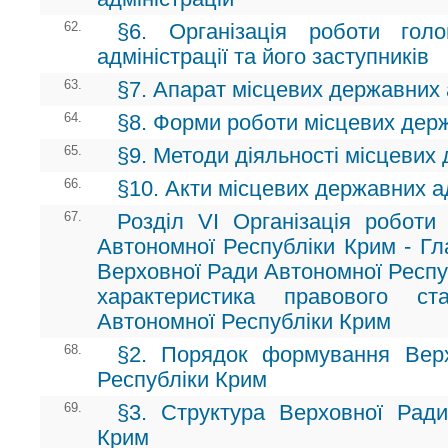
62.
§6. Організація роботи гол
адміністрації та його заступників
63.
§7. Апарат місцевих державних 
64.
§8. Форми роботи місцевих держ
65.
§9. Методи діяльності місцевих
66.
§10. Акти місцевих державних а
67.
Розділ VI Організація роботи 
Автономної Республіки Крим - Гл
Верховної Ради Автономної Респуб
характеристика правового ст
Автономної Республіки Крим
68.
§2. Порядок формування Вер
Республіки Крим
69.
§3. Структура Верховної Ради
Крим