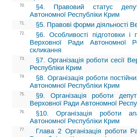
70.
§4. Правовий статус депу
Автономної Республіки Крим
71.
§5. Правові форми діяльності В
72.
§6. Особливості підготовки і 
Верховної Ради Автономної Р
скликання
73.
§7. Організація роботи сесії В
Республіки Крим
74.
§8. Організація роботи постійн
Автономної Республіки Крим
75.
§9. Організація роботи депут
Верховної Ради Автономної Респу
76.
§10. Організація роботи а
Автономної Республіки Крим
77.
Глава 2 Організація роботи Ра