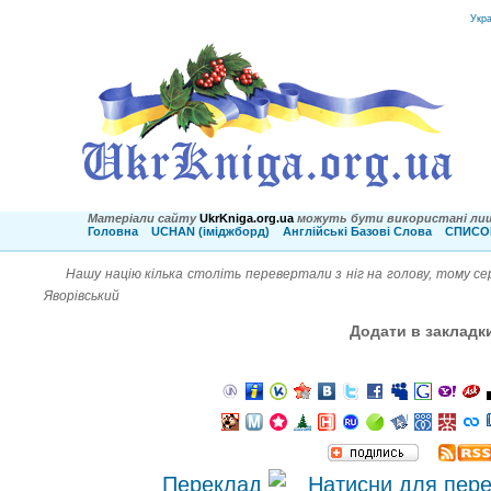
Укр
Матеріали сайту
UkrKniga.org.ua
можуть бути використані лиш
Головна
UCHAN (іміджборд)
Англійські Базові Слова
СПИСОК
Нашу націю кілька століть перевертали з ніг на голову, тому с
Яворівський
Додати в закладк
Переклад