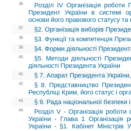
36.
Розділ ІV Організація роботи 
Президент України в системі о
основи його правового статусу та
37.
§2. Організація виборів Президе
38.
§3. Функції та компетенція През
39.
§4. Форми діяльності Президент
40.
§5. Методи діяльності Президен
діяльності Президента України
41.
§ 7. Апарат Президента України,
42.
§ 8. Представництво Президен
Республіці Крим, його статус і орг
43.
§ 9. Рада національної безпеки 
44.
Розділ V - Організація роботи 
України - Глава 1 Організація р
України - §1. Кабінет Міністрів 