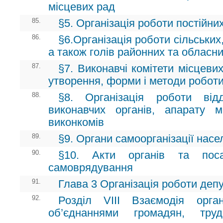
місцевих рад
85.
§5. Організація роботи постійни
86.
§6.Організація роботи сільських,
а також голів районних та обласн
87.
§7. Виконавчі комітети місцеви
утворення, форми і методи робот
88.
§8. Організація роботи відд
виконавчих органів, апарату 
виконкомів
89.
§9. Органи самоорганізації нас
90.
§10. Акти органів та поса
самоврядування
91.
Глава 3 Організація роботи депу
92.
Розділ VIII Взаємодія орга
об’єднаннями громадян, тру