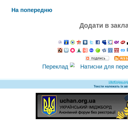
На попередню
Додати в закл
Переклад
UkrKniga.or
Тексти належать їх а