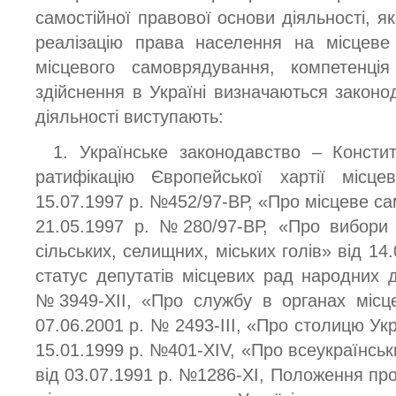
самостійної правової основи діяльності, як
реалізацію права населення на місцеве
місцевого самоврядування, компетенція
здійснення в Україні визначаються закон
діяльності виступають:
1. Українське законодавство – Констит
ратифікацію Європейської хартії місце
15.07.1997 р. №452/97-ВР, «Про місцеве са
21.05.1997 р. №280/97-ВР, «Про вибори 
сільських, селищних, міських голів» від 14
статус депутатів місцевих рад народних д
№3949-XII, «Про службу в органах місц
07.06.2001 р. № 2493-III, «Про столицю Укр
15.01.1999 р. №401-XIV, «Про всеукраїнсь
від 03.07.1991 р. №1286-XI, Положення про