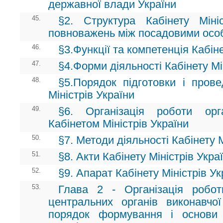
державної влади України
45.
§2. Структура Кабінету Мініс
повноважень між посадовими осо
46.
§3.Функції та компетенція Кабіне
47.
§4.Форми діяльності Кабінету Мі
48.
§5.Порядок підготовки і прове
Міністрів України
49.
§6. Організація роботи ор
Кабінетом Міністрів України
50.
§7. Методи діяльності Кабінету М
51.
§8. Акти Кабінету Міністрів Укра
52.
§9. Апарат Кабінету Міністрів Ук
53.
Глава 2 - Організація робот
центральних органів виконавчо
порядок формування і основи 