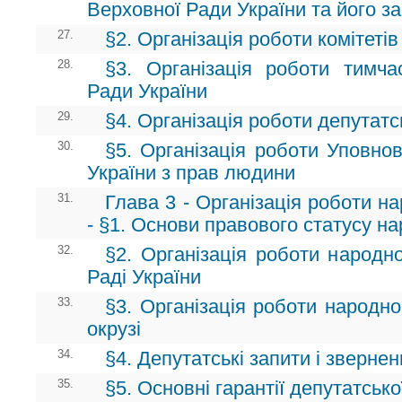
Верховної Ради України та його за
27.
§2. Організація роботи комітеті
28.
§3. Організація роботи тимча
Ради України
29.
§4. Організація роботи депутатс
30.
§5. Організація роботи Уповно
України з прав людини
31.
Глава 3 - Організація роботи н
- §1. Основи правового статусу на
32.
§2. Організація роботи народн
Раді України
33.
§3. Організація роботи народн
окрузі
34.
§4. Депутатські запити і зверне
35.
§5. Основні гарантії депутатсько