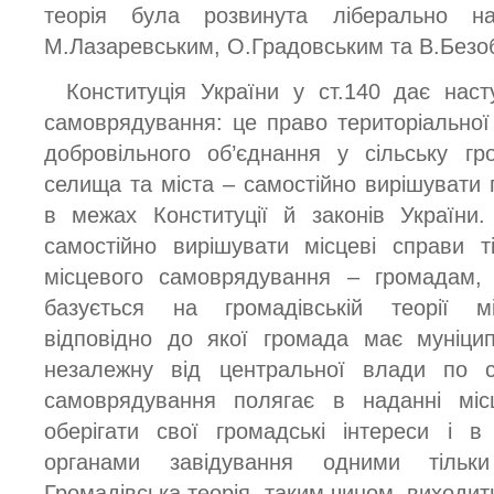
теорія була розвинута ліберально н
М.Лазаревським, О.Градовським та В.Безоб
Конституція України у ст.140 дає наст
самоврядування: це право територіальної
добровільного об’єднання у сільську гр
селища та міста – самостійно вирішувати 
в межах Конституції й законів України
самостійно вирішувати місцеві справи т
місцевого самоврядування – громадам, 
базується на громадівській теорії м
відповідно до якої громада має муніцип
незалежну від центральної влади по св
самоврядування полягає в наданні міс
оберігати свої громадські інтереси і 
органами завідування одними тільк
Громадівська теорія, таким чином, виходит