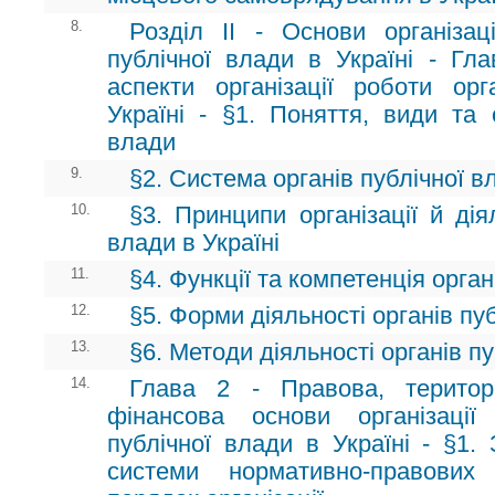
8.
Розділ II - Основи організаці
публічної влади в Україні - Гла
аспекти організації роботи ор
Україні - §1. Поняття, види та 
влади
9.
§2. Система органів публічної вл
10.
§3. Принципи організації й дія
влади в Україні
11.
§4. Функції та компетенція орган
12.
§5. Форми діяльності органів пу
13.
§6. Методи діяльності органів п
14.
Глава 2 - Правова, територ
фінансова основи організації
публічної влади в Україні - §1.
системи нормативно-правових