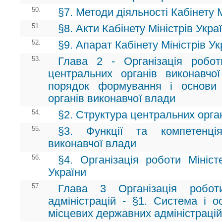
50.
§7. Методи діяльності Кабінету М
51.
§8. Акти Кабінету Міністрів Укра
52.
§9. Апарат Кабінету Міністрів Ук
53.
Глава 2 - Організація робот
центральних органів виконавчо
порядок формування і основи 
органів виконавчої влади
54.
§2. Структура центральних орга
55.
§3. Функції та компетенці
виконавчої влади
56.
§4. Організація роботи Мініст
України
57.
Глава 3 Організація робот
адміністрацій - §1. Система і о
місцевих державних адміністрацій