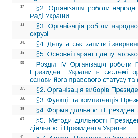
32.
§2. Організація роботи народн
Раді України
33.
§3. Організація роботи народн
окрузі
34.
§4. Депутатські запити і зверне
35.
§5. Основні гарантії депутатсько
36.
Розділ ІV Організація роботи 
Президент України в системі о
основи його правового статусу та
37.
§2. Організація виборів Президе
38.
§3. Функції та компетенція През
39.
§4. Форми діяльності Президент
40.
§5. Методи діяльності Президен
діяльності Президента України
41.