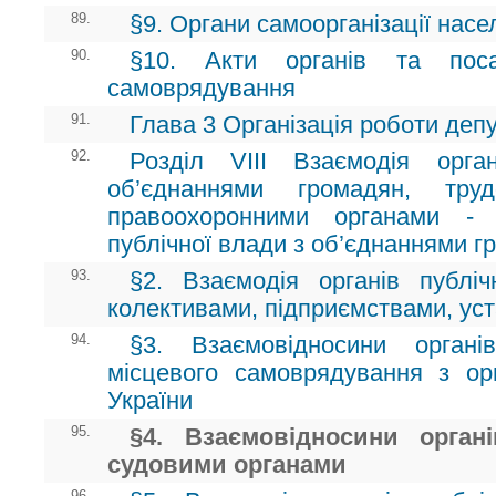
89.
§9. Органи самоорганізації нас
90.
§10. Акти органів та поса
самоврядування
91.
Глава 3 Організація роботи депу
92.
Розділ VIII Взаємодія орга
об’єднаннями громадян, тру
правоохоронними органами - 
публічної влади з об’єднаннями г
93.
§2. Взаємодія органів публі
колективами, підприємствами, уст
94.
§3. Взаємовідносини орган
місцевого самоврядування з о
України
95.
§4. Взаємовідносини орган
судовими органами
96.