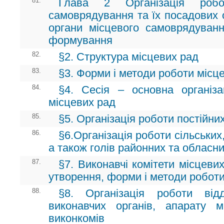
81.
Глава 2 Організація робо
самоврядування та їх посадових о
органи місцевого самоврядуванн
формування
82.
§2. Структура місцевих рад
83.
§3. Форми і методи роботи місц
84.
§4. Сесія – основна організа
місцевих рад
85.
§5. Організація роботи постійни
86.
§6.Організація роботи сільських,
а також голів районних та обласн
87.
§7. Виконавчі комітети місцеви
утворення, форми і методи робот
88.
§8. Організація роботи відд
виконавчих органів, апарату 
виконкомів