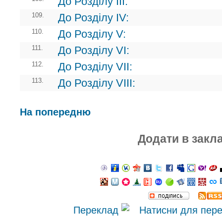
До Розділу III:
109.
До Розділу IV:
110.
До Розділу V:
111.
До Розділу VI:
112.
До Розділу VII:
113.
До Розділу VIII:
На попередню
Додати в закл
Переклад