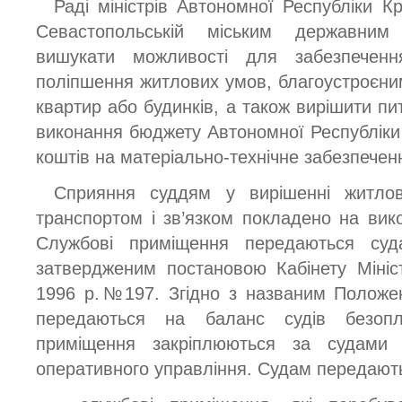
Раді міністрів Автономної Республіки К
Севастопольській міським державним 
вишукати можливості для забезпеченн
поліпшення житлових умов, благоустроєни
квартир або будинків, а також вирішити пи
виконання бюджету Автономної Республіки
коштів на матеріально-технічне забезпеченн
Сприяння суддям у вирішенні житлов
транспортом і зв’язком покладено на вико
Службові приміщення передаються суд
затвердженим постановою Кабінету Мініс
1996 р.№197. Згідно з названим Положе
передаються на баланс судів безопл
приміщення закріплюються за судами
оперативного управління. Судам передают