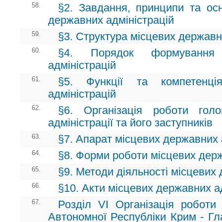
58.
§2. Завдання, принципи та осн
державних адміністрацій
59.
§3. Структура місцевих державн
60.
§4. Порядок формування 
адміністрацій
61.
§5. Функції та компетенці
адміністрацій
62.
§6. Організація роботи гол
адміністрації та його заступників
63.
§7. Апарат місцевих державних 
64.
§8. Форми роботи місцевих держ
65.
§9. Методи діяльності місцевих
66.
§10. Акти місцевих державних а
67.
Розділ VI Організація роботи 
Автономної Республіки Крим - Гл