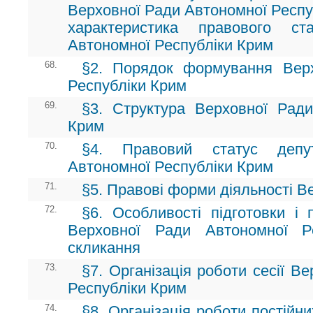
Верховної Ради Автономної Респуб
характеристика правового ст
Автономної Республіки Крим
68.
§2. Порядок формування Вер
Республіки Крим
69.
§3. Структура Верховної Ради
Крим
70.
§4. Правовий статус депу
Автономної Республіки Крим
71.
§5. Правові форми діяльності В
72.
§6. Особливості підготовки і 
Верховної Ради Автономної Р
скликання
73.
§7. Організація роботи сесії В
Республіки Крим
74.
§8. Організація роботи постійн