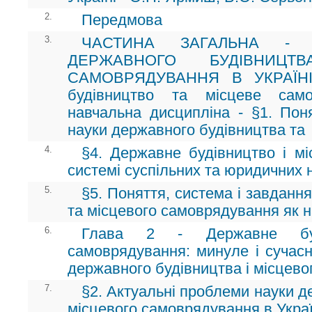
2.
Передмова
3.
ЧАСТИНА ЗАГАЛЬНА - 
ДЕРЖАВНОГО БУДІВНИЦТ
САМОВРЯДУВАННЯ В УКРАЇНІ 
будівництво та місцеве само
навчальна дисципліна - §1. Пон
науки державного будівництва та
4.
§4. Державне будівництво і м
системі суспільних та юридичних 
5.
§5. Поняття, система і завданн
та місцевого самоврядування як 
6.
Глава 2 - Державне буд
самоврядування: минуле і сучасн
державного будівництва і місцев
7.
§2. Актуальні проблеми науки д
місцевого самоврядування в Украї