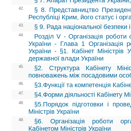
§ 7. Апарат Президента України,
42.
§ 8. Представництво Президен
Республіці Крим, його статус і орг
43.
§ 9. Рада національної безпеки 
44.
Розділ V - Організація роботи 
України - Глава 1 Організація р
України - §1. Кабінет Міністрів 
державної влади України
45.
§2. Структура Кабінету Мініс
повноважень між посадовими осо
46.
§3.Функції та компетенція Кабіне
47.
§4.Форми діяльності Кабінету Мі
48.
§5.Порядок підготовки і прове
Міністрів України
49.
§6. Організація роботи ор
Кабінетом Міністрів України