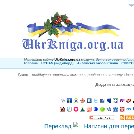
Укр
Матеріали сайту
UkrKniga.org.ua
можуть бути використані лиш
Головна
UCHAN (іміджборд)
Англійські Базові Слова
СПИСОК
Гумор – невідлучна прикмета кожного правдивого таланту. / Іван
Додати в закладк
Переклад