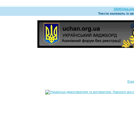
UkrKniga.or
Тексти належать їх а
Енц