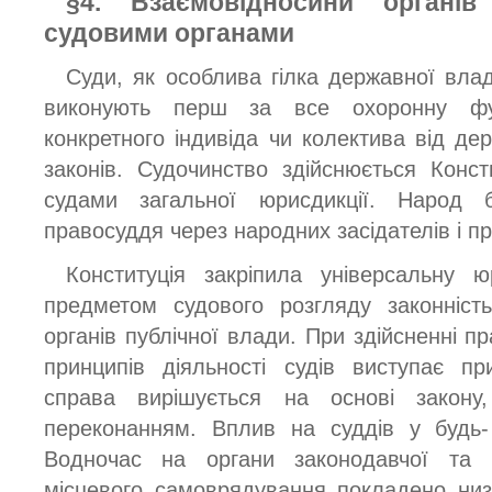
§4. Взаємовідносини органів
судовими органами
Суди, як особлива гілка державної вла
виконують перш за все охоронну фу
конкретного індивіда чи колектива від де
законів. Судочинство здійснюється Конс
судами загальної юрисдикції. Народ 
правосуддя через народних засідателів і п
Конституція закріпила універсальну 
предметом судового розгляду законність
органів публічної влади. При здійсненні 
принципів діяльності судів виступає пр
справа вирішується на основі закону
переконанням. Вплив на суддів у будь-
Водночас на органи законодавчої та 
місцевого самоврядування покладено ни