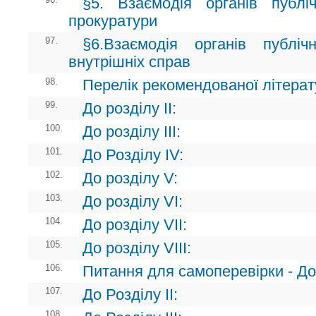
§5. Взаємодія органів публ
прокуратури
97.
§6.Взаємодія органів публі
внутрішніх справ
98.
Перелік рекомендованої літерату
99.
До розділу ІІ:
100.
До розділу ІІІ:
101.
До Розділу ІV:
102.
До розділу V:
103.
До розділу VI:
104.
До розділу VII:
105.
До розділу VIII:
106.
Питання для самоперевірки - До 
107.
До Розділу II:
108.