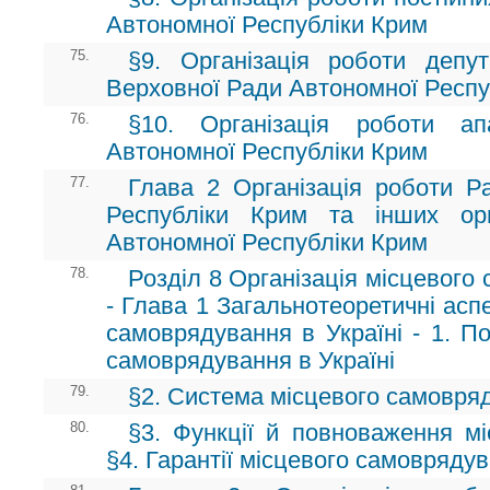
Автономної Республіки Крим
75.
§9. Організація роботи депут
Верховної Ради Автономної Респу
76.
§10. Організація роботи а
Автономної Республіки Крим
77.
Глава 2 Організація роботи Ра
Республіки Крим та інших орг
Автономної Республіки Крим
78.
Розділ 8 Організація місцевого
- Глава 1 Загальнотеоретичні аспе
самоврядування в Україні - 1. По
самоврядування в Україні
79.
§2. Система місцевого самовряд
80.
§3. Функції й повноваження м
§4. Гарантії місцевого самовряду