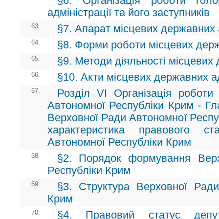
§6. Організація роботи гол
адміністрації та його заступників
63.
§7. Апарат місцевих державних 
64.
§8. Форми роботи місцевих держ
65.
§9. Методи діяльності місцевих
66.
§10. Акти місцевих державних а
67.
Розділ VI Організація роботи 
Автономної Республіки Крим - Гл
Верховної Ради Автономної Респуб
характеристика правового ст
Автономної Республіки Крим
68.
§2. Порядок формування Вер
Республіки Крим
69.
§3. Структура Верховної Ради
Крим
70.
§4. Правовий статус депу