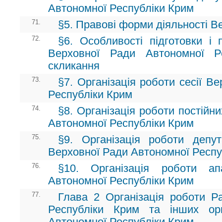
Автономної Республіки Крим
71.
§5. Правові форми діяльності В
72.
§6. Особливості підготовки і 
Верховної Ради Автономної Р
скликання
73.
§7. Організація роботи сесії В
Республіки Крим
74.
§8. Організація роботи постійн
Автономної Республіки Крим
75.
§9. Організація роботи депут
Верховної Ради Автономної Респу
76.
§10. Організація роботи а
Автономної Республіки Крим
77.
Глава 2 Організація роботи Ра
Республіки Крим та інших орг
Автономної Республіки Крим