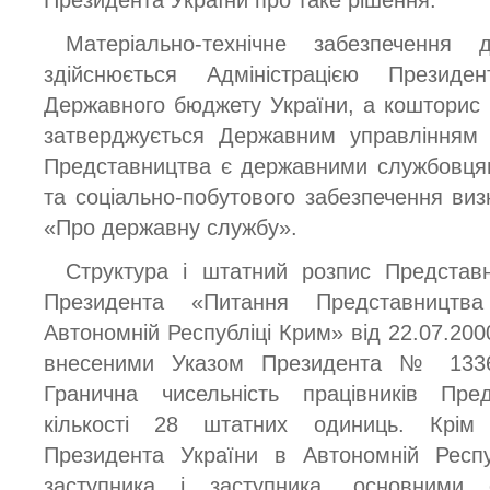
Президента України про таке рішення.
Матеріально-технічне забезпечення д
здійснюється Адміністрацією Презид
Державного бюджету України, а кошторис 
затверджується Державним управлінням 
Представництва є державними службовцям
та соціально-побутового забезпечення ви
«Про державну службу».
Структура і штатний розпис Представ
Президента «Питання Представництв
Автономній Республіці Крим» від 22.07.2000
внесеними Указом Президента № 1336/
Гранична чисельність працівників Пре
кількості 28 штатних одиниць. Крім 
Президента України в Автономній Респу
заступника і заступника, основними 