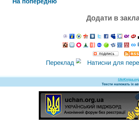
На попередню
Додати в закл
Переклад
UkrKniga.or
Тексти належать їх а