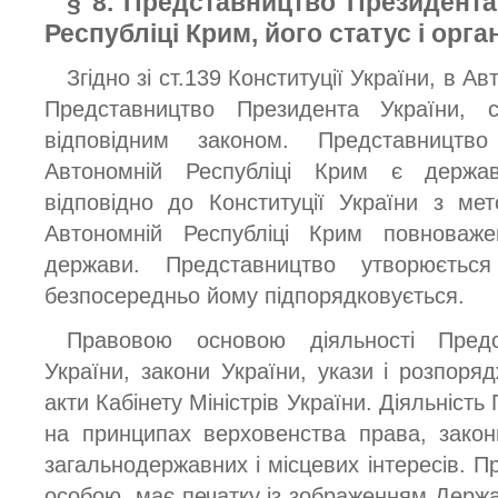
§ 8. Представництво Президента
Республіці Крим, його статус і орга
Згідно зі ст.139 Конституції України, в А
Представництво Президента України, с
відповідним законом. Представництв
Автономній Республіці Крим є держа
відповідно до Конституції України з м
Автономній Республіці Крим повноваж
держави. Представництво утворюєтьс
безпосередньо йому підпорядковується.
Правовою основою діяльності Предс
України, закони України, укази і розпоря
акти Кабінету Міністрів України. Діяльніст
на принципах верховенства права, законн
загальнодержавних і місцевих інтересів. 
особою, має печатку із зображенням Держа