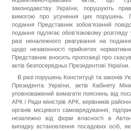
законодавству України, порушують пра
вимогою про усунення цих порушень. П
подання Представник зобов’язаний повід
подання підлягає обов’язковому розгляду 
разі неналежного реагування на поданн
щодо незаконності прийнятих нормативно
Представник вносить пропозиції про скасув
актів безпосередньо Президентові України.
В разі порушень Конституції та законів Ук
Президента України, актів Кабінету Мін
уповноважений вимагати пояснень від пос
АРК і Ради міністрів АРК, керівників район
органів місцевого самоврядування, підприє
незалежно від форм власності в Автон
випадку встановлення посадових осіб, я