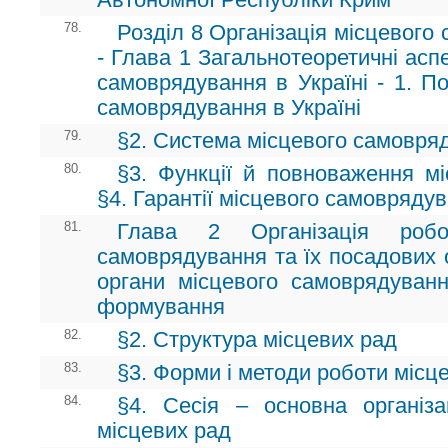
78.
Розділ 8 Організація місцевого
- Глава 1 Загальнотеоретичні аспе
самоврядування в Україні - 1. По
самоврядування в Україні
79.
§2. Система місцевого самовряд
80.
§3. Функції й повноваження м
§4. Гарантії місцевого самовряду
81.
Глава 2 Організація робо
самоврядування та їх посадових о
органи місцевого самоврядуванн
формування
82.
§2. Структура місцевих рад
83.
§3. Форми і методи роботи місц
84.
§4. Сесія – основна організа
місцевих рад