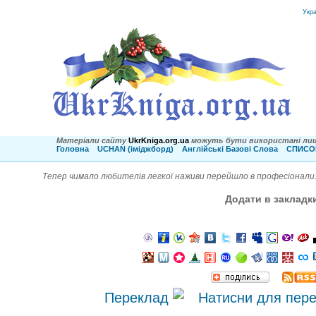
Укр
Матеріали сайту
UkrKniga.org.ua
можуть бути використані лиш
Головна
UCHAN (іміджборд)
Англійські Базові Слова
СПИСОК
Тепер чимало любителів легкої наживи перейшло в професіонали.
Додати в закладк
Переклад