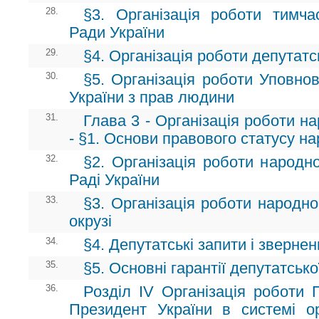
28.
§3. Організація роботи тимча
Ради України
29.
§4. Організація роботи депутатс
30.
§5. Організація роботи Уповно
України з прав людини
31.
Глава 3 - Організація роботи н
- §1. Основи правового статусу на
32.
§2. Організація роботи народн
Раді України
33.
§3. Організація роботи народн
окрузі
34.
§4. Депутатські запити і зверне
35.
§5. Основні гарантії депутатсько
36.
Розділ ІV Організація роботи 
Президент України в системі о