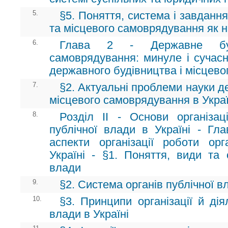
5.
§5. Поняття, система і завданн
та місцевого самоврядування як 
6.
Глава 2 - Державне буд
самоврядування: минуле і сучасн
державного будівництва і місцев
7.
§2. Актуальні проблеми науки д
місцевого самоврядування в Украї
8.
Розділ II - Основи організаці
публічної влади в Україні - Гла
аспекти організації роботи ор
Україні - §1. Поняття, види та 
влади
9.
§2. Система органів публічної вл
10.
§3. Принципи організації й дія
влади в Україні