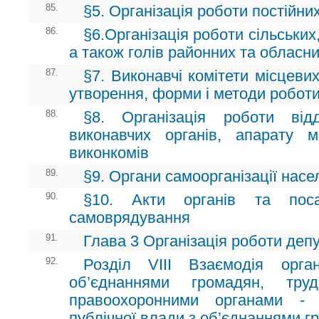
85.
§5. Організація роботи постійни
86.
§6.Організація роботи сільських,
а також голів районних та обласн
87.
§7. Виконавчі комітети місцеви
утворення, форми і методи робот
88.
§8. Організація роботи відд
виконавчих органів, апарату 
виконкомів
89.
§9. Органи самоорганізації нас
90.
§10. Акти органів та поса
самоврядування
91.
Глава 3 Організація роботи депу
92.
Розділ VIII Взаємодія орга
об’єднаннями громадян, тру
правоохоронними органами - 
публічної влади з об’єднаннями г