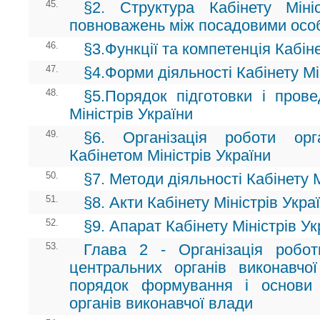
45.
§2. Структура Кабінету Мініс
повноважень між посадовими осо
46.
§3.Функції та компетенція Кабіне
47.
§4.Форми діяльності Кабінету Мі
48.
§5.Порядок підготовки і прове
Міністрів України
49.
§6. Організація роботи ор
Кабінетом Міністрів України
50.
§7. Методи діяльності Кабінету М
51.
§8. Акти Кабінету Міністрів Укра
52.
§9. Апарат Кабінету Міністрів Ук
53.
Глава 2 - Організація робот
центральних органів виконавчо
порядок формування і основи 
органів виконавчої влади