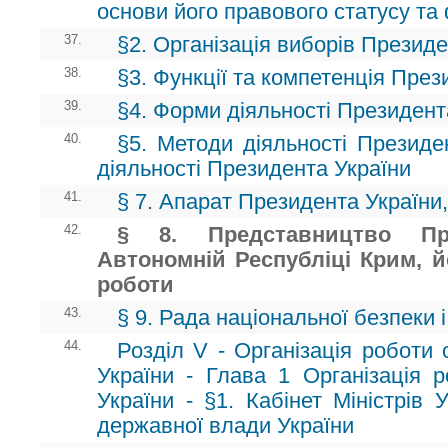
основи його правового статусу та
37.
§2. Організація виборів Президе
38.
§3. Функції та компетенція През
39.
§4. Форми діяльності Президент
40.
§5. Методи діяльності Президен
діяльності Президента України
41.
§ 7. Апарат Президента України,
42.
§ 8. Представництво Пр
Автономній Республіці Крим, йо
роботи
43.
§ 9. Рада національної безпеки 
44.
Розділ V - Організація роботи 
України - Глава 1 Організація р
України - §1. Кабінет Міністрів 
державної влади України