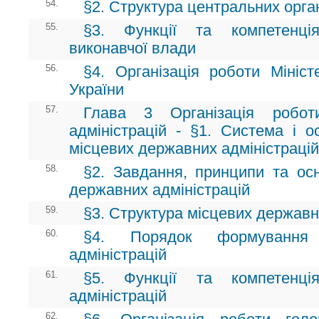
54.
§2. Структура центральних орга
55.
§3. Функції та компетенці
виконавчої влади
56.
§4. Організація роботи Мініст
України
57.
Глава 3 Організація робот
адміністрацій - §1. Система і о
місцевих державних адміністрацій
58.
§2. Завдання, принципи та осн
державних адміністрацій
59.
§3. Структура місцевих державн
60.
§4. Порядок формування 
адміністрацій
61.
§5. Функції та компетенці
адміністрацій
62.