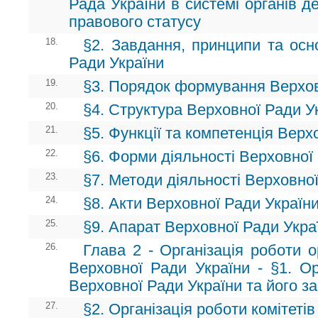
Рада України в системі органів д
правового статусу
18.
§2. Завдання, принципи та осн
Ради України
19.
§3. Порядок формування Верхов
20.
§4. Структура Верховної Ради У
21.
§5. Функції та компетенція Верх
22.
§6. Форми діяльності Верховної
23.
§7. Методи діяльності Верховно
24.
§8. Акти Верховної Ради Україн
25.
§9. Апарат Верховної Ради Укра
26.
Глава 2 - Організація роботи о
Верховної Ради України - §1. Ор
Верховної Ради України та його за
27.
§2. Організація роботи комітеті