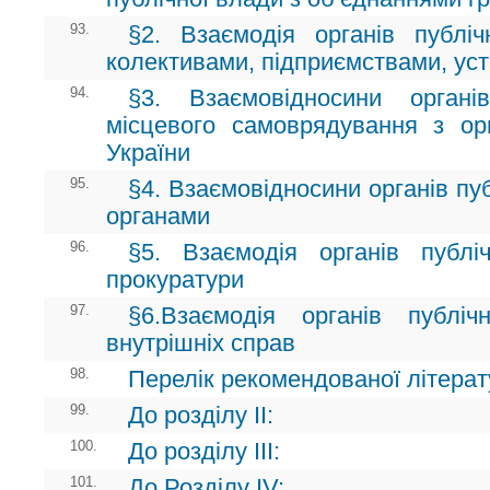
93.
§2. Взаємодія органів публі
колективами, підприємствами, уст
94.
§3. Взаємовідносини орган
місцевого самоврядування з о
України
95.
§4. Взаємовідносини органів пу
органами
96.
§5. Взаємодія органів публ
прокуратури
97.
§6.Взаємодія органів публі
внутрішніх справ
98.
Перелік рекомендованої літерату
99.
До розділу ІІ:
100.
До розділу ІІІ:
101.
До Розділу ІV: